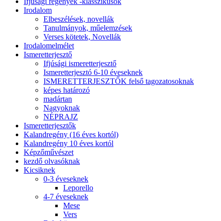
Ifjúsági regények -klasszikusok
Irodalom
Elbeszélések, novellák
Tanulmányok, műelemzések
Verses kötetek, Novellák
Irodalomelmélet
Ismeretterjesztő
Ifjúsági ismeretterjesztő
Ismeretterjesztó 6-10 éveseknek
ISMERETTERJESZTŐK felső tagozatosoknak
képes határozó
madártan
Nagyoknak
NÉPRAJZ
Ismeretterjesztők
Kalandregény (16 éves kortól)
Kalandregény 10 éves kortól
Képzőművészet
kezdő olvasóknak
Kicsiknek
0-3 éveseknek
Leporello
4-7 éveseknek
Mese
Vers