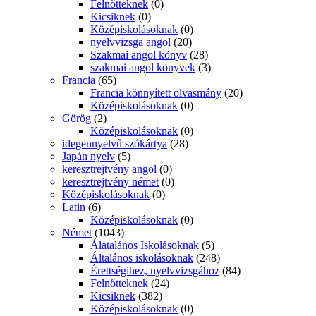
Felnőtteknek
(0)
Kicsiknek
(0)
Középiskolásoknak
(0)
nyelvvizsga angol
(20)
Szakmai angol könyv
(28)
szakmai angol könyvek
(3)
Francia
(65)
Francia könnyített olvasmány
(20)
Középiskolásoknak
(0)
Görög
(2)
Középiskolásoknak
(0)
idegennyelvű szókártya
(28)
Japán nyelv
(5)
keresztrejtvény angol
(0)
keresztrejtvény német
(0)
Középiskolásoknak
(0)
Latin
(6)
Középiskolásoknak
(0)
Német
(1043)
Álatalános Iskolásoknak
(5)
Általános iskolásoknak
(248)
Érettségihez, nyelvvizsgához
(84)
Felnőtteknek
(24)
Kicsiknek
(382)
Középiskolásoknak
(0)