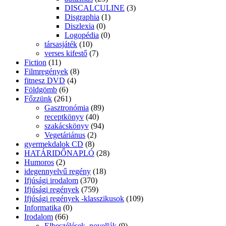
DISCALCULINE
(3)
Disgraphia
(1)
Diszlexia
(0)
Logopédia
(0)
társasjáték
(10)
verses kifestő
(7)
Fiction
(11)
Filmregények
(8)
fitnesz DVD
(4)
Földgömb
(6)
Főzzünk
(261)
Gasztronómia
(89)
receptkönyv
(40)
szakácskönyv
(94)
Vegetáriánus
(2)
gyermekdalok CD
(8)
HATÁRIDŐNAPLÓ
(28)
Humoros
(2)
idegennyelvű regény
(18)
Ifjúsági irodalom
(370)
Ifjúsági regények
(759)
Ifjúsági regények -klasszikusok
(109)
Informatika
(0)
Irodalom
(66)
Elbeszélések, novellák
(9)