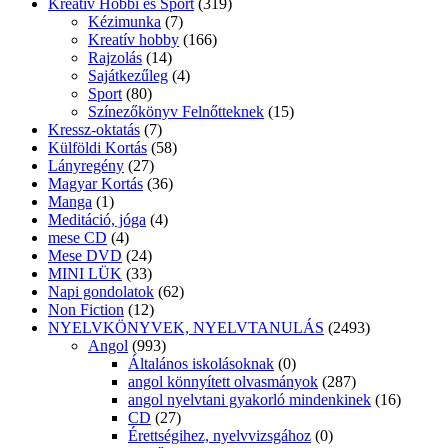
Kreatív Hobbi és Sport
(319)
Kézimunka
(7)
Kreatív hobby
(166)
Rajzolás
(14)
Sajátkezűleg
(4)
Sport
(80)
Színezőkönyv Felnőtteknek
(15)
Kressz-oktatás
(7)
Külföldi Kortás
(58)
Lányregény
(27)
Magyar Kortás
(36)
Manga
(1)
Meditáció, jóga
(4)
mese CD
(4)
Mese DVD
(24)
MINI LÜK
(33)
Napi gondolatok
(62)
Non Fiction
(12)
NYELVKÖNYVEK, NYELVTANULÁS
(2493)
Angol
(993)
Általános iskolásoknak
(0)
angol könnyített olvasmányok
(287)
angol nyelvtani gyakorló mindenkinek
(16)
CD
(27)
Érettségihez, nyelvvizsgához
(0)