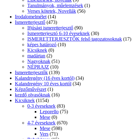
Tanulmányok, műelemzések
(1)
Verses kötetek, Novellák
(56)
Irodalomelmélet
(14)
Ismeretterjesztő
(473)
Ifjúsági ismeretterjesztő
(90)
Ismeretterjesztó 6-10 éveseknek
(30)
ISMERETTERJESZTŐK felső tagozatosoknak
(17)
képes határozó
(10)
Kicsiknek
(0)
madártan
(2)
Nagyoknak
(51)
NÉPRAJZ
(10)
Ismeretterjesztők
(139)
Kalandregény (16 éves kortól)
(34)
Kalandregény 10 éves kortól
(34)
Képzőművészet
(1)
kezdő olvasóknak
(16)
Kicsiknek
(1154)
0-3 éveseknek
(83)
Leporello
(75)
Mese
(0)
4-7 éveseknek
(670)
Mese
(598)
Vers
(71)