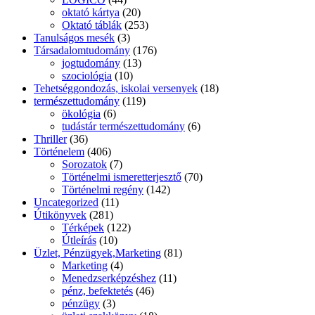
oktató kártya
(20)
Oktató táblák
(253)
Tanulságos mesék
(3)
Társadalomtudomány
(176)
jogtudomány
(13)
szociológia
(10)
Tehetséggondozás, iskolai versenyek
(18)
természettudomány
(119)
ökológia
(6)
tudástár természettudomány
(6)
Thriller
(36)
Történelem
(406)
Sorozatok
(7)
Történelmi ismeretterjesztő
(70)
Történelmi regény
(142)
Uncategorized
(11)
Útikönyvek
(281)
Térképek
(122)
Útleírás
(10)
Üzlet, Pénzügyek,Marketing
(81)
Marketing
(4)
Menedzserképzéshez
(11)
pénz, befektetés
(46)
pénzügy
(3)