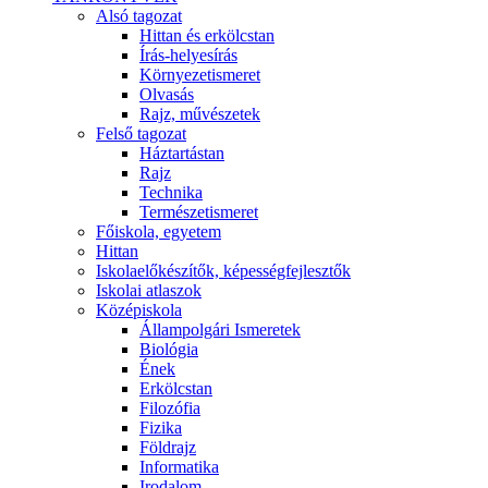
Alsó tagozat
Hittan és erkölcstan
Írás-helyesírás
Környezetismeret
Olvasás
Rajz, művészetek
Felső tagozat
Háztartástan
Rajz
Technika
Természetismeret
Főiskola, egyetem
Hittan
Iskolaelőkészítők, képességfejlesztők
Iskolai atlaszok
Középiskola
Állampolgári Ismeretek
Biológia
Ének
Erkölcstan
Filozófia
Fizika
Földrajz
Informatika
Irodalom