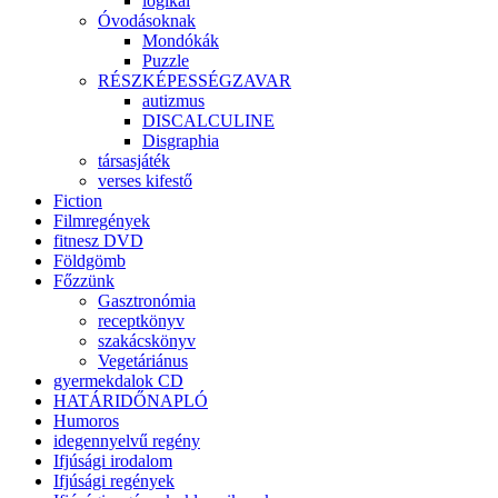
logikai
Óvodásoknak
Mondókák
Puzzle
RÉSZKÉPESSÉGZAVAR
autizmus
DISCALCULINE
Disgraphia
társasjáték
verses kifestő
Fiction
Filmregények
fitnesz DVD
Földgömb
Főzzünk
Gasztronómia
receptkönyv
szakácskönyv
Vegetáriánus
gyermekdalok CD
HATÁRIDŐNAPLÓ
Humoros
idegennyelvű regény
Ifjúsági irodalom
Ifjúsági regények