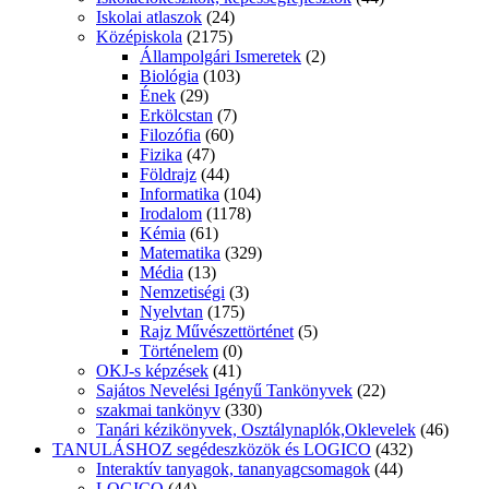
Iskolai atlaszok
(24)
Középiskola
(2175)
Állampolgári Ismeretek
(2)
Biológia
(103)
Ének
(29)
Erkölcstan
(7)
Filozófia
(60)
Fizika
(47)
Földrajz
(44)
Informatika
(104)
Irodalom
(1178)
Kémia
(61)
Matematika
(329)
Média
(13)
Nemzetiségi
(3)
Nyelvtan
(175)
Rajz Művészettörténet
(5)
Történelem
(0)
OKJ-s képzések
(41)
Sajátos Nevelési Igényű Tankönyvek
(22)
szakmai tankönyv
(330)
Tanári kézikönyvek, Osztálynaplók,Oklevelek
(46)
TANULÁSHOZ segédeszközök és LOGICO
(432)
Interaktív tanyagok, tananyagcsomagok
(44)
LOGICO
(44)