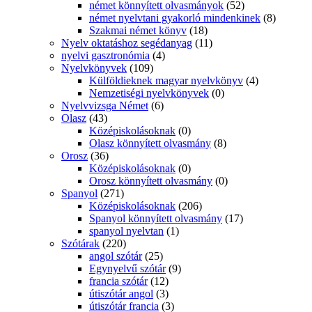
német könnyített olvasmányok
(52)
német nyelvtani gyakorló mindenkinek
(8)
Szakmai német könyv
(18)
Nyelv oktatáshoz segédanyag
(11)
nyelvi gasztronómia
(4)
Nyelvkönyvek
(109)
Külföldieknek magyar nyelvkönyv
(4)
Nemzetiségi nyelvkönyvek
(0)
Nyelvvizsga Német
(6)
Olasz
(43)
Középiskolásoknak
(0)
Olasz könnyített olvasmány
(8)
Orosz
(36)
Középiskolásoknak
(0)
Orosz könnyített olvasmány
(0)
Spanyol
(271)
Középiskolásoknak
(206)
Spanyol könnyített olvasmány
(17)
spanyol nyelvtan
(1)
Szótárak
(220)
angol szótár
(25)
Egynyelvű szótár
(9)
francia szótár
(12)
útiszótár angol
(3)
útiszótár francia
(3)