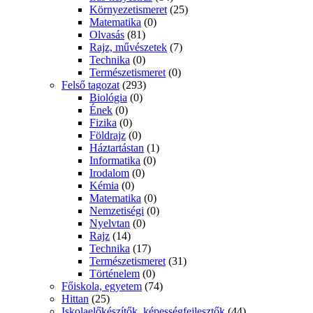
Környezetismeret
(25)
Matematika
(0)
Olvasás
(81)
Rajz, művészetek
(7)
Technika
(0)
Természetismeret
(0)
Felső tagozat
(293)
Biológia
(0)
Ének
(0)
Fizika
(0)
Földrajz
(0)
Háztartástan
(1)
Informatika
(0)
Irodalom
(0)
Kémia
(0)
Matematika
(0)
Nemzetiségi
(0)
Nyelvtan
(0)
Rajz
(14)
Technika
(17)
Természetismeret
(31)
Történelem
(0)
Főiskola, egyetem
(74)
Hittan
(25)
Iskolaelőkészítők, képességfejlesztők
(44)