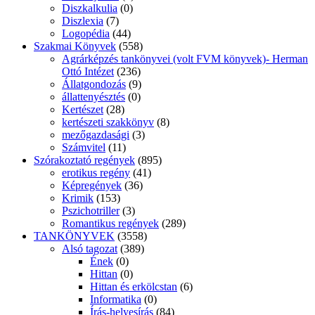
Diszkalkulia
(0)
Diszlexia
(7)
Logopédia
(44)
Szakmai Könyvek
(558)
Agrárképzés tankönyvei (volt FVM könyvek)- Herman
Ottó Intézet
(236)
Állatgondozás
(9)
állattenyésztés
(0)
Kertészet
(28)
kertészeti szakkönyv
(8)
mezőgazdasági
(3)
Számvitel
(11)
Szórakoztató regények
(895)
erotikus regény
(41)
Képregények
(36)
Krimik
(153)
Pszichotriller
(3)
Romantikus regények
(289)
TANKÖNYVEK
(3558)
Alsó tagozat
(389)
Ének
(0)
Hittan
(0)
Hittan és erkölcstan
(6)
Informatika
(0)
Írás-helyesírás
(84)