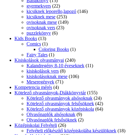
Babakönyv
(15)
gyermekvers
(22)
kicsiknek leporello,lapozó
(146)
kicsiknek mese
(253)
ovisoknak mese
(149)
ovisoknak vers
(23)
puzzlekönyv
(6)
Kids Books
(13)
Comics
(1)
Coloring Books
(1)
Fairy Tales
(1)
Kisiskolások olvasmányai
(240)
Kalandregény 8-10 éveseknek
(11)
kisiskolások vers
(8)
kisiskolásoknak mese
(106)
Meseregények
(71)
Kompetencia mérés
(4)
Kötelező olvasmányok-Diákkönyvtár
(155)
Kötelező olvasmányok alsósoknak
(24)
Kötelező olvasmányok felsősöknek
(42)
Kötelező olvasmányok középiskola
(64)
Olvasónaplók alsósoknak
(9)
Olvasónaplók felsősöknek
(2)
Középiskolai Felvételi
(26)
Felvételi előkészítő középiskolába készülöknek
(18)