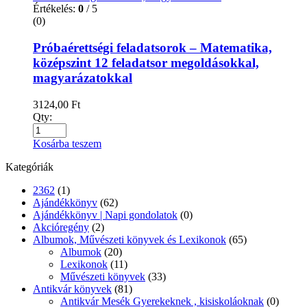
Értékelés:
0
/ 5
(0)
Próbaérettségi feladatsorok – Matematika,
középszint 12 feladatsor megoldásokkal,
magyarázatokkal
3124,00
Ft
Qty:
Kosárba teszem
Kategóriák
2362
(1)
Ajándékkönyv
(62)
Ajándékkönyv | Napi gondolatok
(0)
Akcióregény
(2)
Albumok, Művészeti könyvek és Lexikonok
(65)
Albumok
(20)
Lexikonok
(11)
Művészeti könyvek
(33)
Antikvár könyvek
(81)
Antikvár Mesék Gyerekeknek , kisiskoláoknak
(0)