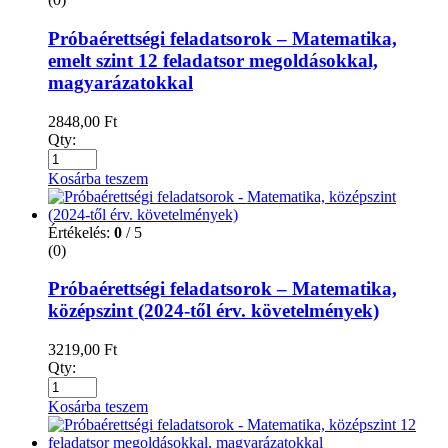
Próbaérettségi feladatsorok – Matematika,
emelt szint 12 feladatsor megoldásokkal,
magyarázatokkal
2848,00
Ft
Qty:
Kosárba teszem
Értékelés:
0
/ 5
(0)
Próbaérettségi feladatsorok – Matematika,
középszint (2024-től érv. követelmények)
3219,00
Ft
Qty:
Kosárba teszem