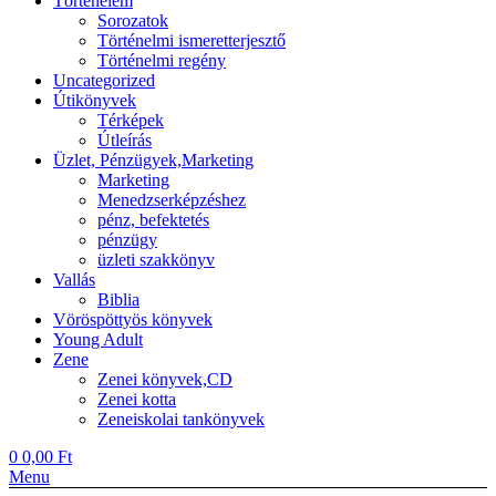
Történelem
Sorozatok
Történelmi ismeretterjesztő
Történelmi regény
Uncategorized
Útikönyvek
Térképek
Útleírás
Üzlet, Pénzügyek,Marketing
Marketing
Menedzserképzéshez
pénz, befektetés
pénzügy
üzleti szakkönyv
Vallás
Biblia
Vöröspöttyös könyvek
Young Adult
Zene
Zenei könyvek,CD
Zenei kotta
Zeneiskolai tankönyvek
0
0,00
Ft
Menu