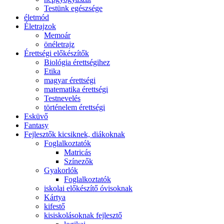
Testünk egészsége
életmód
Életrajzok
Memoár
önéletrajz
Érettségi előkészítők
Biológia érettségihez
Etika
magyar érettségi
matematika érettségi
Testnevelés
történelem érettségi
Esküvő
Fantasy
Fejlesztők kicsiknek, diákoknak
Foglalkoztatók
Matricás
Színezők
Gyakorlók
Foglalkoztatók
iskolai előkészítő óvisoknak
Kártya
kifestő
kisiskolásoknak fejlesztő