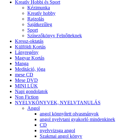
Kreatív Hobbi és Sport
Kézimunka
Kreatív hobby
Rajzolás
Sajátkezűleg
Sport
Színezőkönyv Felnőtteknek
Kressz-oktatás
Külföldi Kortás
Lányregény
Magyar Kortás
Manga
Meditáció, jóga
mese CD
Mese DVD
MINI LÜK
Napi gondolatok
Non Fiction
NYELVKÖNYVEK, NYELVTANULÁS
Angol
angol könnyített olvasmányok
angol nyelvtani gyakorló mindenkinek
CD
nyelvvizsga angol
Szakmai angol könyv