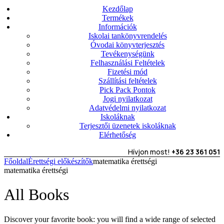
Kezdőlap
Termékek
Információk
Iskolai tankönyvrendelés
Óvodai könyvterjesztés
Tevékenységünk
Felhasználási Feltételek
Fizetési mód
Szállítási feltételek
Pick Pack Pontok
Jogi nyilatkozat
Adatvédelmi nyilatkozat
Iskoláknak
Terjesztői üzenetek iskoláknak
Elérhetőség
Hívjon most!
+36 23 361 051
Főoldal
Érettségi előkészítők
matematika érettségi
matematika érettségi
All Books
Discover your favorite book: you will find a wide range of selected