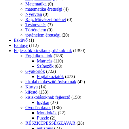
Matematika
(0)
matematika érettségi
(4)
Nyelvtan
(0)
Rajz Művészettörténet
(0)
Testnevelés
(3)
Történelem
(0)
történelem érettségi
(20)
Esküvő
(1)
Fantasy
(112)
Fejlesztők kicsiknek, diákoknak
(1390)
Foglalkoztatók
(188)
Matricás
(110)
Színezők
(88)
Gyakorlók
(722)
Foglalkoztatók
(473)
iskolai előkészítő óvisoknak
(42)
Kártya
(14)
kifestő
(133)
kisiskolásoknak fejlesztő
(150)
logikai
(27)
Óvodásoknak
(136)
Mondókák
(22)
Puzzle
(2)
RÉSZKÉPESSÉGZAVAR
(28)
autizmus
(23)