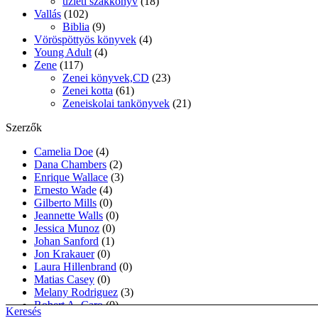
üzleti szakkönyv
(18)
Vallás
(102)
Biblia
(9)
Vöröspöttyös könyvek
(4)
Young Adult
(4)
Zene
(117)
Zenei könyvek,CD
(23)
Zenei kotta
(61)
Zeneiskolai tankönyvek
(21)
Szerzők
Camelia Doe
(4)
Dana Chambers
(2)
Enrique Wallace
(3)
Ernesto Wade
(4)
Gilberto Mills
(0)
Jeannette Walls
(0)
Jessica Munoz
(0)
Johan Sanford
(1)
Jon Krakauer
(0)
Laura Hillenbrand
(0)
Matias Casey
(0)
Melany Rodriguez
(3)
Robert A. Caro
(0)
Keresés
Ron Chernow
(0)