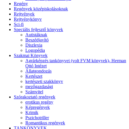
Regény
Regények középiskolásoknak
Rejtvények
Rejtvénykönyv
Sci-fi
Speciális fejlesztő könyvek
Autistáknak
Beszédjavító
Diszlexia
Logopédia
Szakmai Könyvek
Agrárképzés tankönyvei (volt FVM könyvek)- Herman
Ottó Intézet
Állatgondozás
Kertészet
kertészeti szakkönyv
mezőgazdasági
Számvitel
Szórakoztató regények
erotikus regény
Képregények
Krimik
Pszichotriller
Romantikus regények
TANKÖNYVEK