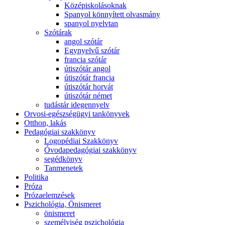
Középiskolásoknak
Spanyol könnyített olvasmány
spanyol nyelvtan
Szótárak
angol szótár
Egynyelvű szótár
francia szótár
útiszótár angol
útiszótár francia
útiszótár horvát
útiszótár német
tudástár idegennyelv
Orvosi-egészségügyi tankönyvek
Otthon, lakás
Pedagógiai szakkönyv
Logopédiai Szakkönyv
Óvodapedagógiai szakkönyv
segédkönyv
Tanmenetek
Politika
Próza
Prózaelemzések
Pszichológia, Önismeret
önismeret
személyiség pszichológia