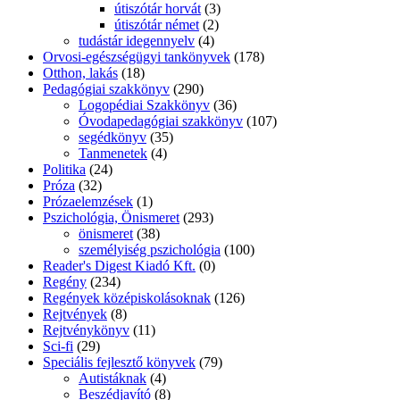
útiszótár horvát
(3)
útiszótár német
(2)
tudástár idegennyelv
(4)
Orvosi-egészségügyi tankönyvek
(178)
Otthon, lakás
(18)
Pedagógiai szakkönyv
(290)
Logopédiai Szakkönyv
(36)
Óvodapedagógiai szakkönyv
(107)
segédkönyv
(35)
Tanmenetek
(4)
Politika
(24)
Próza
(32)
Prózaelemzések
(1)
Pszichológia, Önismeret
(293)
önismeret
(38)
személyiség pszichológia
(100)
Reader's Digest Kiadó Kft.
(0)
Regény
(234)
Regények középiskolásoknak
(126)
Rejtvények
(8)
Rejtvénykönyv
(11)
Sci-fi
(29)
Speciális fejlesztő könyvek
(79)
Autistáknak
(4)
Beszédjavító
(8)