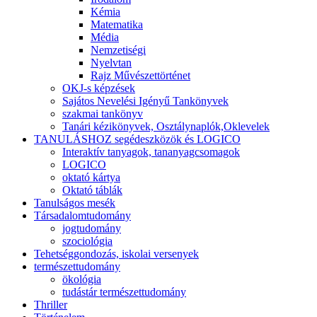
Kémia
Matematika
Média
Nemzetiségi
Nyelvtan
Rajz Művészettörténet
OKJ-s képzések
Sajátos Nevelési Igényű Tankönyvek
szakmai tankönyv
Tanári kézikönyvek, Osztálynaplók,Oklevelek
TANULÁSHOZ segédeszközök és LOGICO
Interaktív tanyagok, tananyagcsomagok
LOGICO
oktató kártya
Oktató táblák
Tanulságos mesék
Társadalomtudomány
jogtudomány
szociológia
Tehetséggondozás, iskolai versenyek
természettudomány
ökológia
tudástár természettudomány
Thriller