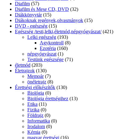
Diafilm
(57)
Diafilm és Mese CD, DVD
(32)
Diákkönyvtár
(15)
Diákoknak regények,olvasmányok
(15)
DVD - egészség
(15)
Egészség /testi,lelki,életmód,népgyógyászat/
(421)
Lelki egészség
(193)
Agykontroll
(8)
Ezotéria
(160)
népgyógyászat
(1)
Testünk egészsége
(71)
életmód
(203)
Életrajzok
(130)
Memoár
(7)
önéletrajz
(8)
Érettségi előkészítők
(130)
Biológia
(0)
Biológia érettségihez
(13)
Etika
(11)
Fizika
(0)
Földrajz
(0)
Informatika
(0)
Irodalom
(0)
Kémia
(0)
magyar érettségi
(16)