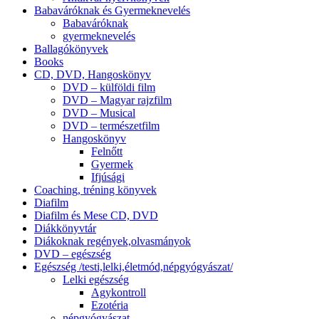
Babaváróknak és Gyermeknevelés
Babaváróknak
gyermeknevelés
Ballagókönyvek
Books
CD, DVD, Hangoskönyv
DVD – külföldi film
DVD – Magyar rajzfilm
DVD – Musical
DVD – természetfilm
Hangoskönyv
Felnőtt
Gyermek
Ifjúsági
Coaching, tréning könyvek
Diafilm
Diafilm és Mese CD, DVD
Diákkönyvtár
Diákoknak regények,olvasmányok
DVD – egészség
Egészség /testi,lelki,életmód,népgyógyászat/
Lelki egészség
Agykontroll
Ezotéria
népgyógyászat