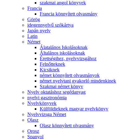
szakmai angol könyvek
Francia
Francia könnyített olvasmány
Görög
idegennyelvű szókártya
Japán nyelv
Latin
Német
Álatalános Iskolásoknak
Általános iskolásoknak
Érettségihez, nyelvvizsgához
Felnőtteknek
Kicsiknek
német könnyített olvasmányok
német nyelvtani gyakorló mindenkinek
Szakmai német könyv
Nyelv oktatáshoz segédanyag
nyelvi gasztronómia
Nyelvkönyvek
Külföldieknek magyar nyelvkönyv
Nyelvvizsga Német
Olasz
Olasz könnyített olvasmány
Orosz
Spanyol