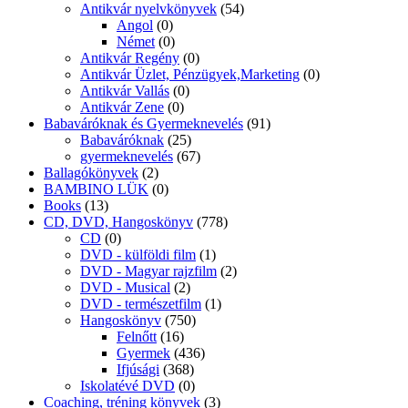
Antikvár nyelvkönyvek
(54)
Angol
(0)
Német
(0)
Antikvár Regény
(0)
Antikvár Üzlet, Pénzügyek,Marketing
(0)
Antikvár Vallás
(0)
Antikvár Zene
(0)
Babaváróknak és Gyermeknevelés
(91)
Babaváróknak
(25)
gyermeknevelés
(67)
Ballagókönyvek
(2)
BAMBINO LÜK
(0)
Books
(13)
CD, DVD, Hangoskönyv
(778)
CD
(0)
DVD - külföldi film
(1)
DVD - Magyar rajzfilm
(2)
DVD - Musical
(2)
DVD - természetfilm
(1)
Hangoskönyv
(750)
Felnőtt
(16)
Gyermek
(436)
Ifjúsági
(368)
Iskolatévé DVD
(0)
Coaching, tréning könyvek
(3)