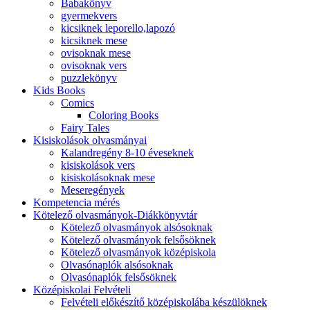
Babakönyv
gyermekvers
kicsiknek leporello,lapozó
kicsiknek mese
ovisoknak mese
ovisoknak vers
puzzlekönyv
Kids Books
Comics
Coloring Books
Fairy Tales
Kisiskolások olvasmányai
Kalandregény 8-10 éveseknek
kisiskolások vers
kisiskolásoknak mese
Meseregények
Kompetencia mérés
Kötelező olvasmányok-Diákkönyvtár
Kötelező olvasmányok alsósoknak
Kötelező olvasmányok felsősöknek
Kötelező olvasmányok középiskola
Olvasónaplók alsósoknak
Olvasónaplók felsősöknek
Középiskolai Felvételi
Felvételi előkészítő középiskolába készülöknek