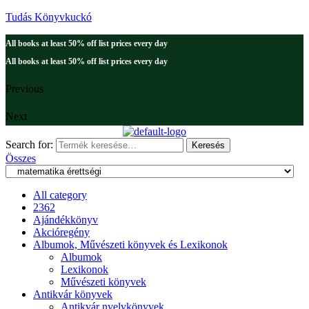
Tudás Könyvkuckó
All books at least 50% off list prices every day
All books at least 50% off list prices every day
Previous
Next
Search for:
Keresés
Összes
All category
2362
Ajándékkönyv
Akcióregény
Albumok, Művészeti könyvek és Lexikonok
Albumok
Lexikonok
Művészeti könyvek
Antikvár könyvek
Antikvár nyelvkönyvek