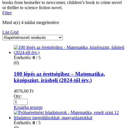
books from bestseller to newcomer, children’s book to crime novel
or thriller to science fiction novel.
Filter
Mind a(z) 4 találat megjelenítve
List
Grid
Értékelés:
0
/ 5
(0)
100 lépés az érettségihez – Matematika,
középszint, írásbeli (2024-től érv.)
4076,00
Ft
Qty:
Kosárba teszem
Értékelés:
0
/ 5
(0)