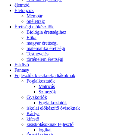
életmód
Életrajzok
Memoár
önéletrajz
Érettségi előkészítők
Biológia érettségihez
Etika
magyar érettségi
matematika érettségi
Testnevelés
történelem érettségi
Esküvő
Fantasy
Fejlesztők kicsiknek, diákoknak
Foglalkoztatók
Matricás
Színezők
Gyakorlók
Foglalkoztatók
iskolai előkészítő óvisoknak
Kártya
kifestő
kisiskolásoknak fejlesztő
logikai