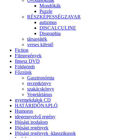
Óvodásoknak
Mondókák
Puzzle
RÉSZKÉPESSÉGZAVAR
autizmus
DISCALCULINE
Disgraphia
társasjáték
verses kifestő
Fiction
Filmregények
fitnesz DVD
Földgömb
Főzzünk
Gasztronómia
receptkönyv
szakácskönyv
Vegetáriánus
gyermekdalok CD
HATÁRIDŐNAPLÓ
Humoros
idegennyelvű regény
Ifjúsági irodalom
Ifjúsági regények
Ifjúsági regények -klasszikusok