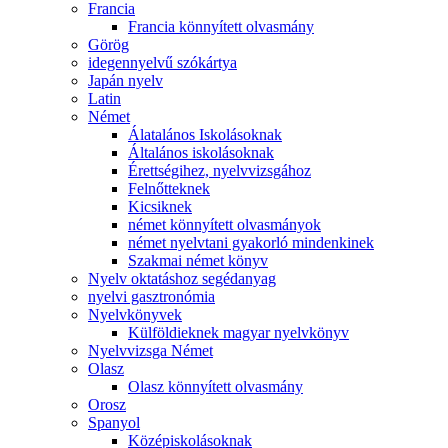
Francia
Francia könnyített olvasmány
Görög
idegennyelvű szókártya
Japán nyelv
Latin
Német
Álatalános Iskolásoknak
Általános iskolásoknak
Érettségihez, nyelvvizsgához
Felnőtteknek
Kicsiknek
német könnyített olvasmányok
német nyelvtani gyakorló mindenkinek
Szakmai német könyv
Nyelv oktatáshoz segédanyag
nyelvi gasztronómia
Nyelvkönyvek
Külföldieknek magyar nyelvkönyv
Nyelvvizsga Német
Olasz
Olasz könnyített olvasmány
Orosz
Spanyol
Középiskolásoknak