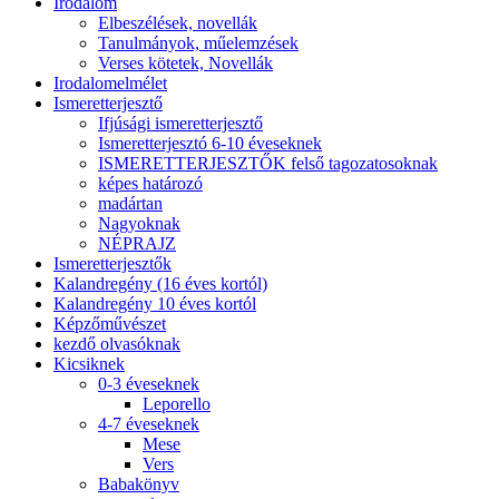
Irodalom
Elbeszélések, novellák
Tanulmányok, műelemzések
Verses kötetek, Novellák
Irodalomelmélet
Ismeretterjesztő
Ifjúsági ismeretterjesztő
Ismeretterjesztó 6-10 éveseknek
ISMERETTERJESZTŐK felső tagozatosoknak
képes határozó
madártan
Nagyoknak
NÉPRAJZ
Ismeretterjesztők
Kalandregény (16 éves kortól)
Kalandregény 10 éves kortól
Képzőművészet
kezdő olvasóknak
Kicsiknek
0-3 éveseknek
Leporello
4-7 éveseknek
Mese
Vers
Babakönyv