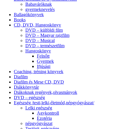
Babaváróknak
gyermeknevelés
Ballagókönyvek
Books
CD, DVD, Hangoskönyv
DVD – külföldi film
DVD – Magyar rajzfilm
DVD – Musical
DVD – természetfilm
Hangoskönyv
Felnőtt
Gyermek
Ifjúsági
Coaching, tréning könyvek
Diafilm
Diafilm és Mese CD, DVD
Diákkönyvtár
Diákoknak regények,olvasmányok
DVD – egészség
Egészség /testi,lelki,életmód,népgyógyászat/
Lelki egészség
Agykontroll
Ezotéria
népgyógyászat
Testünk egészsége