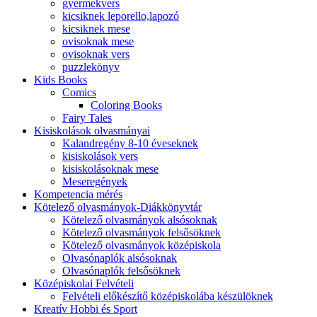
gyermekvers
kicsiknek leporello,lapozó
kicsiknek mese
ovisoknak mese
ovisoknak vers
puzzlekönyv
Kids Books
Comics
Coloring Books
Fairy Tales
Kisiskolások olvasmányai
Kalandregény 8-10 éveseknek
kisiskolások vers
kisiskolásoknak mese
Meseregények
Kompetencia mérés
Kötelező olvasmányok-Diákkönyvtár
Kötelező olvasmányok alsósoknak
Kötelező olvasmányok felsősöknek
Kötelező olvasmányok középiskola
Olvasónaplók alsósoknak
Olvasónaplók felsősöknek
Középiskolai Felvételi
Felvételi előkészítő középiskolába készülöknek
Kreatív Hobbi és Sport