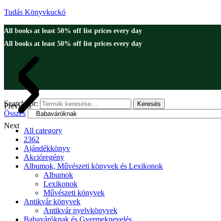
Tudás Könyvkuckó
All books at least 50% off list prices every day
All books at least 50% off list prices every day
Search for:
Keresés
Previous
Összes
Next
All category
2362
Ajándékkönyv
Akcióregény
Albumok, Művészeti könyvek és Lexikonok
Albumok
Lexikonok
Művészeti könyvek
Antikvár könyvek
Antikvár nyelvkönyvek
Babaváróknak és Gyermeknevelés