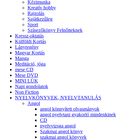
Kézimunka
Kreatív hobby
Rajzolás
Sajátkezűleg
Sport
Színezőkönyv Felnőtteknek
Kressz-oktatás
Külföldi Kortás
Lányregény
Magyar Kortás
Manga
Meditáció, jóga
mese CD
Mese DVD
MINI LÜK
Napi gondolatok
Non Fiction
NYELVKÖNYVEK, NYELVTANULÁS
Angol
angol könnyített olvasmányok
angol nyelvtani gyakorló mindenkinek
CD
nyelvvizsga angol
Szakmai angol könyv
szakmai angol könyvek