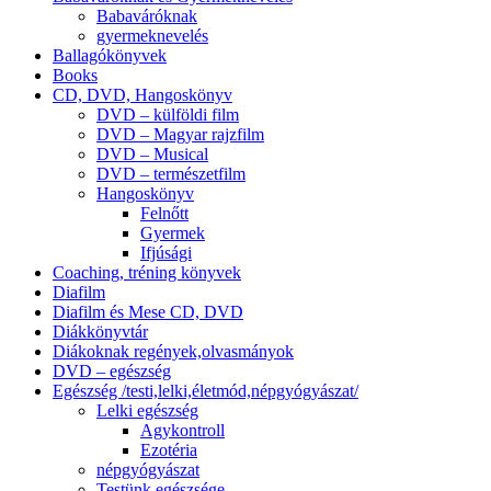
Babaváróknak
gyermeknevelés
Ballagókönyvek
Books
CD, DVD, Hangoskönyv
DVD – külföldi film
DVD – Magyar rajzfilm
DVD – Musical
DVD – természetfilm
Hangoskönyv
Felnőtt
Gyermek
Ifjúsági
Coaching, tréning könyvek
Diafilm
Diafilm és Mese CD, DVD
Diákkönyvtár
Diákoknak regények,olvasmányok
DVD – egészség
Egészség /testi,lelki,életmód,népgyógyászat/
Lelki egészség
Agykontroll
Ezotéria
népgyógyászat
Testünk egészsége