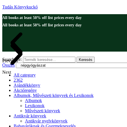
Tudás Könyvkuckó
All books at least 50% off list prices every day
All books at least 50% off list prices every day
Search for:
Keresés
Previous
Összes
Next
All category
2362
Ajándékkönyv
Akcióregény
Albumok, Művészeti könyvek és Lexikonok
Albumok
Lexikonok
Művészeti könyvek
Antikvár könyvek
Antikvár nyelvkönyvek
Babaváróknak és Gyermeknevelés