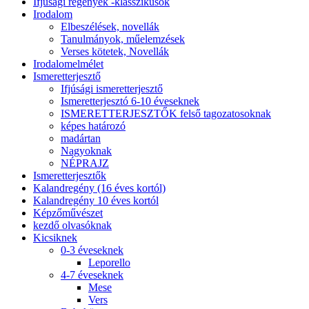
Ifjúsági regények -klasszikusok
Irodalom
Elbeszélések, novellák
Tanulmányok, műelemzések
Verses kötetek, Novellák
Irodalomelmélet
Ismeretterjesztő
Ifjúsági ismeretterjesztő
Ismeretterjesztó 6-10 éveseknek
ISMERETTERJESZTŐK felső tagozatosoknak
képes határozó
madártan
Nagyoknak
NÉPRAJZ
Ismeretterjesztők
Kalandregény (16 éves kortól)
Kalandregény 10 éves kortól
Képzőművészet
kezdő olvasóknak
Kicsiknek
0-3 éveseknek
Leporello
4-7 éveseknek
Mese
Vers