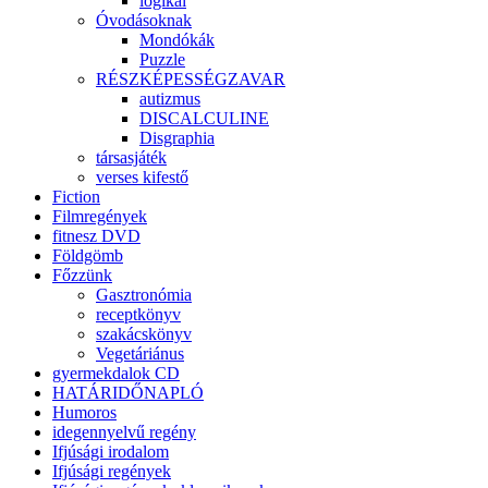
logikai
Óvodásoknak
Mondókák
Puzzle
RÉSZKÉPESSÉGZAVAR
autizmus
DISCALCULINE
Disgraphia
társasjáték
verses kifestő
Fiction
Filmregények
fitnesz DVD
Földgömb
Főzzünk
Gasztronómia
receptkönyv
szakácskönyv
Vegetáriánus
gyermekdalok CD
HATÁRIDŐNAPLÓ
Humoros
idegennyelvű regény
Ifjúsági irodalom
Ifjúsági regények