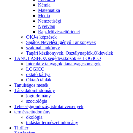
Kémia
Matematika
Média
Nemzetiségi
Nyelvtan
Rajz Művészettörténet
OKJ-s képzések
Sajátos Nevelési Igényű Tankönyvek
szakmai tankönyv
Tanári kézikönyvek, Osztálynaplók,Oklevelek
TANULÁSHOZ segédeszközök és LOGICO
Interaktív tanyagok, tananyagcsomagok
LOGICO
oktató kártya
Oktató táblák
Tanulságos mesék
Társadalomtudomány
jogtudomány
szociológia
Tehetséggondozás, iskolai versenyek
természettudomány
ökológia
tudástár természettudomány
Thriller