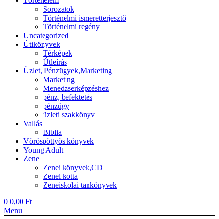
Történelem
Sorozatok
Történelmi ismeretterjesztő
Történelmi regény
Uncategorized
Útikönyvek
Térképek
Útleírás
Üzlet, Pénzügyek,Marketing
Marketing
Menedzserképzéshez
pénz, befektetés
pénzügy
üzleti szakkönyv
Vallás
Biblia
Vöröspöttyös könyvek
Young Adult
Zene
Zenei könyvek,CD
Zenei kotta
Zeneiskolai tankönyvek
0
0,00
Ft
Menu