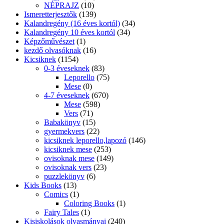
NÉPRAJZ
(10)
Ismeretterjesztők
(139)
Kalandregény (16 éves kortól)
(34)
Kalandregény 10 éves kortól
(34)
Képzőművészet
(1)
kezdő olvasóknak
(16)
Kicsiknek
(1154)
0-3 éveseknek
(83)
Leporello
(75)
Mese
(0)
4-7 éveseknek
(670)
Mese
(598)
Vers
(71)
Babakönyv
(15)
gyermekvers
(22)
kicsiknek leporello,lapozó
(146)
kicsiknek mese
(253)
ovisoknak mese
(149)
ovisoknak vers
(23)
puzzlekönyv
(6)
Kids Books
(13)
Comics
(1)
Coloring Books
(1)
Fairy Tales
(1)
Kisiskolások olvasmányai
(240)