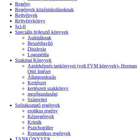
Regény
Regények középiskolásoknak
Rejtvények
Rejtvénykönyv
Sci-fi
Speciális fejlesztő könyvek
Autistáknak
Beszédjavító
Diszlexia
Logopédia
Szakmai Könyvek
Agrárképzés tankönyvei (volt FVM könyvek)- Herman
Ottó Intézet
Állatgondozás
Kertészet
kertészeti szakkönyv
mezőgazdasági
Számvitel
Szórakoztató regények
erotikus regény
Képregények
Krimik
Pszichotriller
Romantikus regények
TANKÖNYVEK