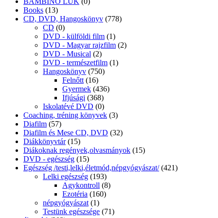
BAMBINO LÜK
(0)
Books
(13)
CD, DVD, Hangoskönyv
(778)
CD
(0)
DVD - külföldi film
(1)
DVD - Magyar rajzfilm
(2)
DVD - Musical
(2)
DVD - természetfilm
(1)
Hangoskönyv
(750)
Felnőtt
(16)
Gyermek
(436)
Ifjúsági
(368)
Iskolatévé DVD
(0)
Coaching, tréning könyvek
(3)
Diafilm
(57)
Diafilm és Mese CD, DVD
(32)
Diákkönyvtár
(15)
Diákoknak regények,olvasmányok
(15)
DVD - egészség
(15)
Egészség /testi,lelki,életmód,népgyógyászat/
(421)
Lelki egészség
(193)
Agykontroll
(8)
Ezotéria
(160)
népgyógyászat
(1)
Testünk egészsége
(71)