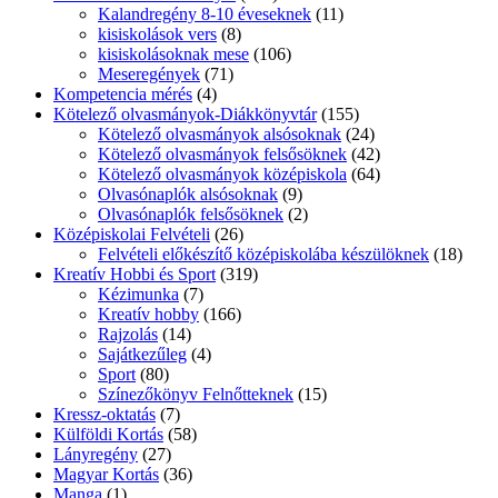
Kalandregény 8-10 éveseknek
(11)
kisiskolások vers
(8)
kisiskolásoknak mese
(106)
Meseregények
(71)
Kompetencia mérés
(4)
Kötelező olvasmányok-Diákkönyvtár
(155)
Kötelező olvasmányok alsósoknak
(24)
Kötelező olvasmányok felsősöknek
(42)
Kötelező olvasmányok középiskola
(64)
Olvasónaplók alsósoknak
(9)
Olvasónaplók felsősöknek
(2)
Középiskolai Felvételi
(26)
Felvételi előkészítő középiskolába készülöknek
(18)
Kreatív Hobbi és Sport
(319)
Kézimunka
(7)
Kreatív hobby
(166)
Rajzolás
(14)
Sajátkezűleg
(4)
Sport
(80)
Színezőkönyv Felnőtteknek
(15)
Kressz-oktatás
(7)
Külföldi Kortás
(58)
Lányregény
(27)
Magyar Kortás
(36)
Manga
(1)