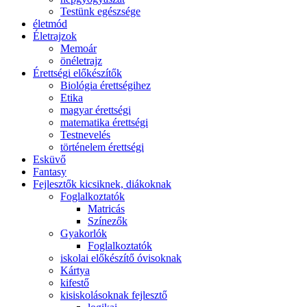
Testünk egészsége
életmód
Életrajzok
Memoár
önéletrajz
Érettségi előkészítők
Biológia érettségihez
Etika
magyar érettségi
matematika érettségi
Testnevelés
történelem érettségi
Esküvő
Fantasy
Fejlesztők kicsiknek, diákoknak
Foglalkoztatók
Matricás
Színezők
Gyakorlók
Foglalkoztatók
iskolai előkészítő óvisoknak
Kártya
kifestő
kisiskolásoknak fejlesztő