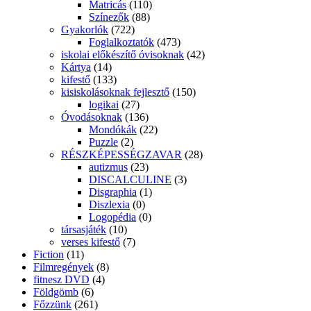
Matricás
(110)
Színezők
(88)
Gyakorlók
(722)
Foglalkoztatók
(473)
iskolai előkészítő óvisoknak
(42)
Kártya
(14)
kifestő
(133)
kisiskolásoknak fejlesztő
(150)
logikai
(27)
Óvodásoknak
(136)
Mondókák
(22)
Puzzle
(2)
RÉSZKÉPESSÉGZAVAR
(28)
autizmus
(23)
DISCALCULINE
(3)
Disgraphia
(1)
Diszlexia
(0)
Logopédia
(0)
társasjáték
(10)
verses kifestő
(7)
Fiction
(11)
Filmregények
(8)
fitnesz DVD
(4)
Földgömb
(6)
Főzzünk
(261)