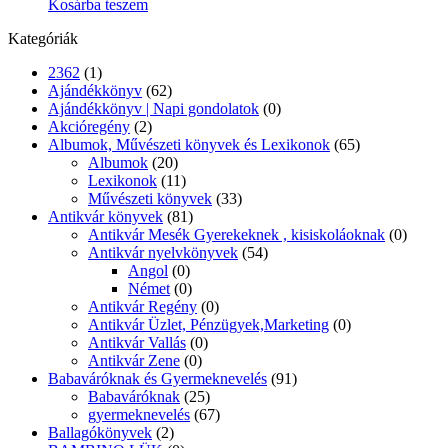
Kosárba teszem
Kategóriák
2362
(1)
Ajándékkönyv
(62)
Ajándékkönyv | Napi gondolatok
(0)
Akcióregény
(2)
Albumok, Művészeti könyvek és Lexikonok
(65)
Albumok
(20)
Lexikonok
(11)
Művészeti könyvek
(33)
Antikvár könyvek
(81)
Antikvár Mesék Gyerekeknek , kisiskoláoknak
(0)
Antikvár nyelvkönyvek
(54)
Angol
(0)
Német
(0)
Antikvár Regény
(0)
Antikvár Üzlet, Pénzügyek,Marketing
(0)
Antikvár Vallás
(0)
Antikvár Zene
(0)
Babaváróknak és Gyermeknevelés
(91)
Babaváróknak
(25)
gyermeknevelés
(67)
Ballagókönyvek
(2)