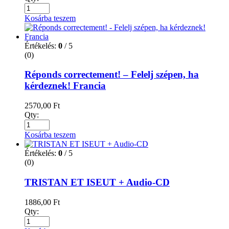
Kosárba teszem
Értékelés:
0
/ 5
(0)
Réponds correctement! – Felelj szépen, ha
kérdeznek! Francia
2570,00
Ft
Qty:
Kosárba teszem
Értékelés:
0
/ 5
(0)
TRISTAN ET ISEUT + Audio-CD
1886,00
Ft
Qty: