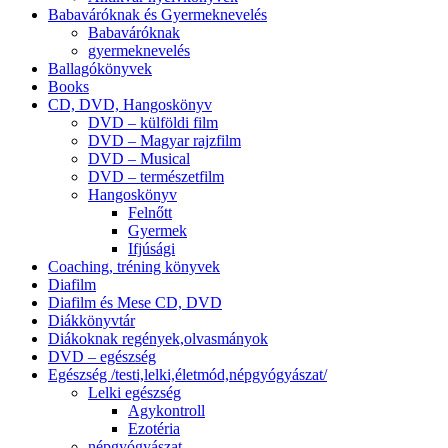
Babaváróknak és Gyermeknevelés
Babaváróknak
gyermeknevelés
Ballagókönyvek
Books
CD, DVD, Hangoskönyv
DVD – külföldi film
DVD – Magyar rajzfilm
DVD – Musical
DVD – természetfilm
Hangoskönyv
Felnőtt
Gyermek
Ifjúsági
Coaching, tréning könyvek
Diafilm
Diafilm és Mese CD, DVD
Diákkönyvtár
Diákoknak regények,olvasmányok
DVD – egészség
Egészség /testi,lelki,életmód,népgyógyászat/
Lelki egészség
Agykontroll
Ezotéria
népgyógyászat