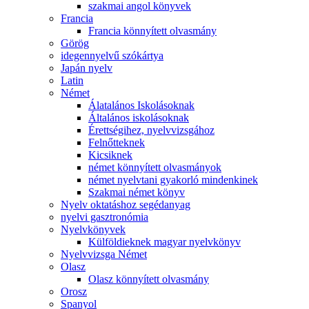
szakmai angol könyvek
Francia
Francia könnyített olvasmány
Görög
idegennyelvű szókártya
Japán nyelv
Latin
Német
Álatalános Iskolásoknak
Általános iskolásoknak
Érettségihez, nyelvvizsgához
Felnőtteknek
Kicsiknek
német könnyített olvasmányok
német nyelvtani gyakorló mindenkinek
Szakmai német könyv
Nyelv oktatáshoz segédanyag
nyelvi gasztronómia
Nyelvkönyvek
Külföldieknek magyar nyelvkönyv
Nyelvvizsga Német
Olasz
Olasz könnyített olvasmány
Orosz
Spanyol