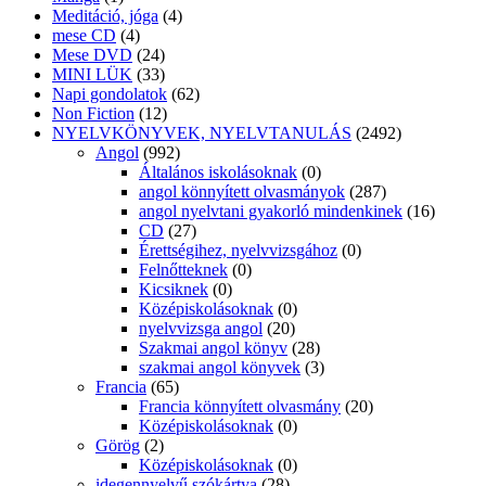
Meditáció, jóga
(4)
mese CD
(4)
Mese DVD
(24)
MINI LÜK
(33)
Napi gondolatok
(62)
Non Fiction
(12)
NYELVKÖNYVEK, NYELVTANULÁS
(2492)
Angol
(992)
Általános iskolásoknak
(0)
angol könnyített olvasmányok
(287)
angol nyelvtani gyakorló mindenkinek
(16)
CD
(27)
Érettségihez, nyelvvizsgához
(0)
Felnőtteknek
(0)
Kicsiknek
(0)
Középiskolásoknak
(0)
nyelvvizsga angol
(20)
Szakmai angol könyv
(28)
szakmai angol könyvek
(3)
Francia
(65)
Francia könnyített olvasmány
(20)
Középiskolásoknak
(0)
Görög
(2)
Középiskolásoknak
(0)
idegennyelvű szókártya
(28)