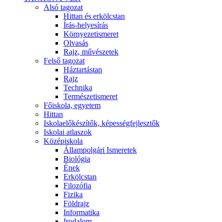
Alsó tagozat
Hittan és erkölcstan
Írás-helyesírás
Környezetismeret
Olvasás
Rajz, művészetek
Felső tagozat
Háztartástan
Rajz
Technika
Természetismeret
Főiskola, egyetem
Hittan
Iskolaelőkészítők, képességfejlesztők
Iskolai atlaszok
Középiskola
Állampolgári Ismeretek
Biológia
Ének
Erkölcstan
Filozófia
Fizika
Földrajz
Informatika
Irodalom