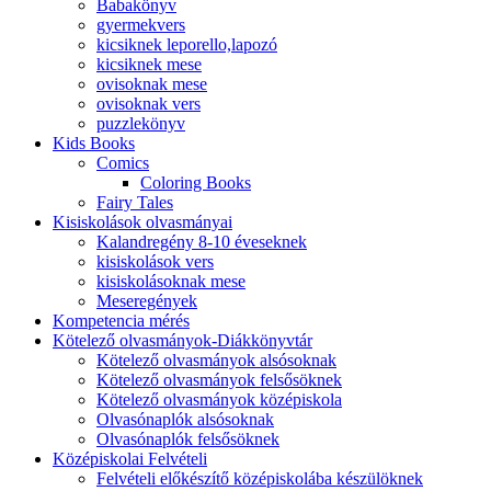
Babakönyv
gyermekvers
kicsiknek leporello,lapozó
kicsiknek mese
ovisoknak mese
ovisoknak vers
puzzlekönyv
Kids Books
Comics
Coloring Books
Fairy Tales
Kisiskolások olvasmányai
Kalandregény 8-10 éveseknek
kisiskolások vers
kisiskolásoknak mese
Meseregények
Kompetencia mérés
Kötelező olvasmányok-Diákkönyvtár
Kötelező olvasmányok alsósoknak
Kötelező olvasmányok felsősöknek
Kötelező olvasmányok középiskola
Olvasónaplók alsósoknak
Olvasónaplók felsősöknek
Középiskolai Felvételi
Felvételi előkészítő középiskolába készülöknek