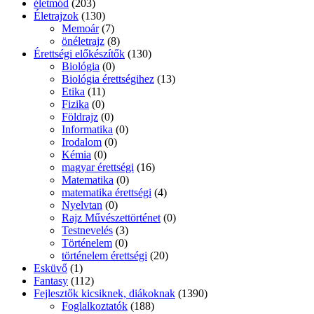
életmód
(203)
Életrajzok
(130)
Memoár
(7)
önéletrajz
(8)
Érettségi előkészítők
(130)
Biológia
(0)
Biológia érettségihez
(13)
Etika
(11)
Fizika
(0)
Földrajz
(0)
Informatika
(0)
Irodalom
(0)
Kémia
(0)
magyar érettségi
(16)
Matematika
(0)
matematika érettségi
(4)
Nyelvtan
(0)
Rajz Művészettörténet
(0)
Testnevelés
(3)
Történelem
(0)
történelem érettségi
(20)
Esküvő
(1)
Fantasy
(112)
Fejlesztők kicsiknek, diákoknak
(1390)
Foglalkoztatók
(188)