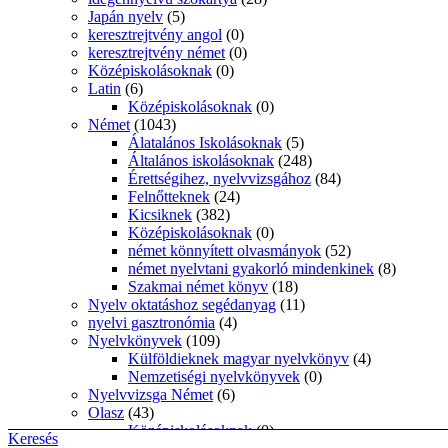
Japán nyelv
(5)
keresztrejtvény angol
(0)
keresztrejtvény német
(0)
Középiskolásoknak
(0)
Latin
(6)
Középiskolásoknak
(0)
Német
(1043)
Álatalános Iskolásoknak
(5)
Általános iskolásoknak
(248)
Érettségihez, nyelvvizsgához
(84)
Felnőtteknek
(24)
Kicsiknek
(382)
Középiskolásoknak
(0)
német könnyített olvasmányok
(52)
német nyelvtani gyakorló mindenkinek
(8)
Szakmai német könyv
(18)
Nyelv oktatáshoz segédanyag
(11)
nyelvi gasztronómia
(4)
Nyelvkönyvek
(109)
Külföldieknek magyar nyelvkönyv
(4)
Nemzetiségi nyelvkönyvek
(0)
Nyelvvizsga Német
(6)
Olasz
(43)
Középiskolásoknak
(0)
Keresés