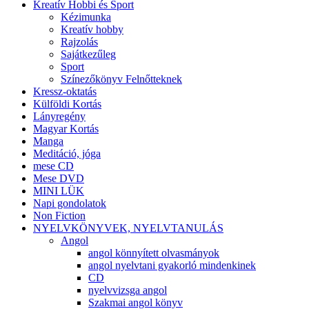
Kreatív Hobbi és Sport
Kézimunka
Kreatív hobby
Rajzolás
Sajátkezűleg
Sport
Színezőkönyv Felnőtteknek
Kressz-oktatás
Külföldi Kortás
Lányregény
Magyar Kortás
Manga
Meditáció, jóga
mese CD
Mese DVD
MINI LÜK
Napi gondolatok
Non Fiction
NYELVKÖNYVEK, NYELVTANULÁS
Angol
angol könnyített olvasmányok
angol nyelvtani gyakorló mindenkinek
CD
nyelvvizsga angol
Szakmai angol könyv