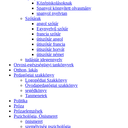
Középiskolásoknak
Spanyol könnyített olvasmány
spanyol nyelvtan
Szótárak
angol szótár
Egynyelvű szótár
francia szótár
útiszótár angol
útiszótár francia
útiszótár horvát
útiszótár német
tudástár idegennyelv
Orvosi-egészségügyi tankönyvek
Otthon, lakás
Pedagógiai szakkönyv
Logopédiai Szakkönyv
Óvodapedagógiai szakkönyv
segédkönyv
Tanmenetek
Politika
Próza
Prózaelemzések
Pszichológia, Önismeret
önismeret
személyiség pszichológia