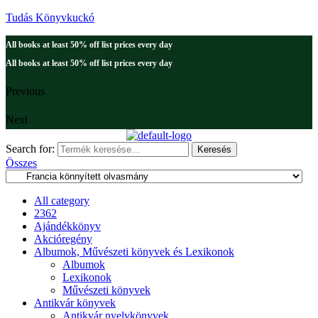
Tudás Könyvkuckó
All books at least 50% off list prices every day
All books at least 50% off list prices every day
Previous
Next
Search for:
Keresés
Összes
All category
2362
Ajándékkönyv
Akcióregény
Albumok, Művészeti könyvek és Lexikonok
Albumok
Lexikonok
Művészeti könyvek
Antikvár könyvek
Antikvár nyelvkönyvek