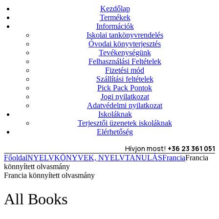
Kezdőlap
Termékek
Információk
Iskolai tankönyvrendelés
Óvodai könyvterjesztés
Tevékenységünk
Felhasználási Feltételek
Fizetési mód
Szállítási feltételek
Pick Pack Pontok
Jogi nyilatkozat
Adatvédelmi nyilatkozat
Iskoláknak
Terjesztői üzenetek iskoláknak
Elérhetőség
Hívjon most!
+36 23 361 051
Főoldal
NYELVKÖNYVEK, NYELVTANULÁS
Francia
Francia
könnyített olvasmány
Francia könnyített olvasmány
All Books