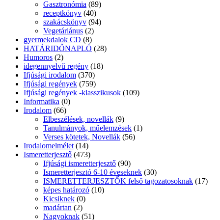
Gasztronómia
(89)
receptkönyv
(40)
szakácskönyv
(94)
Vegetáriánus
(2)
gyermekdalok CD
(8)
HATÁRIDŐNAPLÓ
(28)
Humoros
(2)
idegennyelvű regény
(18)
Ifjúsági irodalom
(370)
Ifjúsági regények
(759)
Ifjúsági regények -klasszikusok
(109)
Informatika
(0)
Irodalom
(66)
Elbeszélések, novellák
(9)
Tanulmányok, műelemzések
(1)
Verses kötetek, Novellák
(56)
Irodalomelmélet
(14)
Ismeretterjesztő
(473)
Ifjúsági ismeretterjesztő
(90)
Ismeretterjesztó 6-10 éveseknek
(30)
ISMERETTERJESZTŐK felső tagozatosoknak
(17)
képes határozó
(10)
Kicsiknek
(0)
madártan
(2)
Nagyoknak
(51)