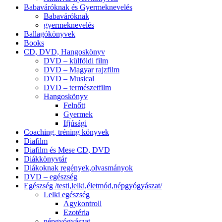
Babaváróknak és Gyermeknevelés
Babaváróknak
gyermeknevelés
Ballagókönyvek
Books
CD, DVD, Hangoskönyv
DVD – külföldi film
DVD – Magyar rajzfilm
DVD – Musical
DVD – természetfilm
Hangoskönyv
Felnőtt
Gyermek
Ifjúsági
Coaching, tréning könyvek
Diafilm
Diafilm és Mese CD, DVD
Diákkönyvtár
Diákoknak regények,olvasmányok
DVD – egészség
Egészség /testi,lelki,életmód,népgyógyászat/
Lelki egészség
Agykontroll
Ezotéria
népgyógyászat