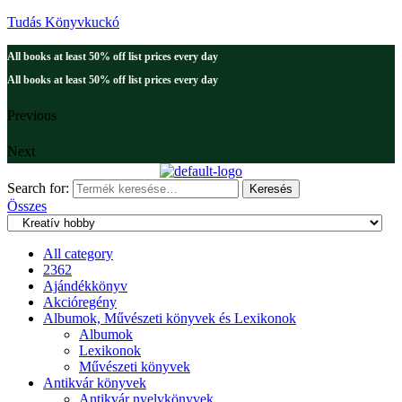
Tudás Könyvkuckó
All books at least 50% off list prices every day
All books at least 50% off list prices every day
Previous
Next
Search for:
Keresés
Összes
All category
2362
Ajándékkönyv
Akcióregény
Albumok, Művészeti könyvek és Lexikonok
Albumok
Lexikonok
Művészeti könyvek
Antikvár könyvek
Antikvár nyelvkönyvek