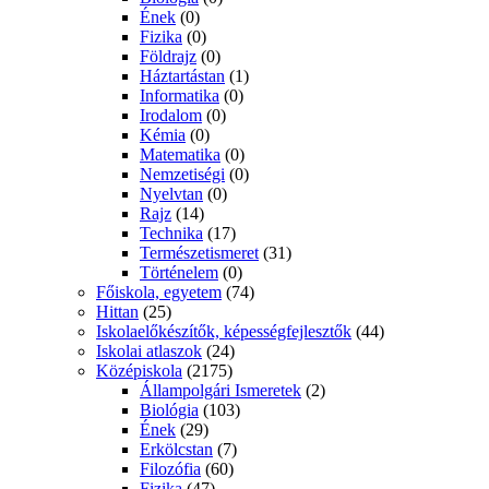
Ének
(0)
Fizika
(0)
Földrajz
(0)
Háztartástan
(1)
Informatika
(0)
Irodalom
(0)
Kémia
(0)
Matematika
(0)
Nemzetiségi
(0)
Nyelvtan
(0)
Rajz
(14)
Technika
(17)
Természetismeret
(31)
Történelem
(0)
Főiskola, egyetem
(74)
Hittan
(25)
Iskolaelőkészítők, képességfejlesztők
(44)
Iskolai atlaszok
(24)
Középiskola
(2175)
Állampolgári Ismeretek
(2)
Biológia
(103)
Ének
(29)
Erkölcstan
(7)
Filozófia
(60)
Fizika
(47)