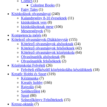
Comics
(1)
Coloring Books
(1)
Fairy Tales
(1)
Kisiskolások olvasmányai
(240)
Kalandregény 8-10 éveseknek
(11)
kisiskolások vers
(8)
kisiskolásoknak mese
(106)
Meseregények
(71)
Kompetencia mérés
(4)
Kötelező olvasmányok-Diákkönyvtár
(155)
Kötelező olvasmányok alsósoknak
(24)
Kötelező olvasmányok felsősöknek
(42)
Kötelező olvasmányok középiskola
(64)
Olvasónaplók alsósoknak
(9)
Olvasónaplók felsősöknek
(2)
Középiskolai Felvételi
(26)
Felvételi előkészítő középiskolába készülöknek
(18)
Kreatív Hobbi és Sport
(319)
Kézimunka
(7)
Kreatív hobby
(166)
Rajzolás
(14)
Sajátkezűleg
(4)
Sport
(80)
Színezőkönyv Felnőtteknek
(15)
Kressz-oktatás
(7)