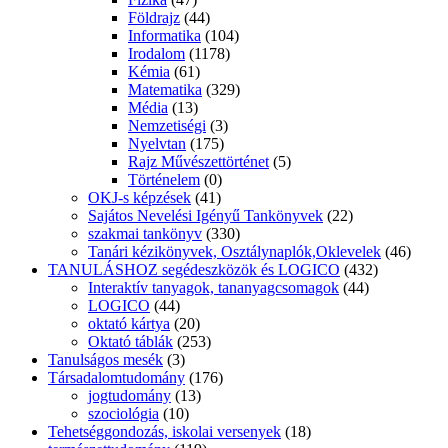
Földrajz
(44)
Informatika
(104)
Irodalom
(1178)
Kémia
(61)
Matematika
(329)
Média
(13)
Nemzetiségi
(3)
Nyelvtan
(175)
Rajz Művészettörténet
(5)
Történelem
(0)
OKJ-s képzések
(41)
Sajátos Nevelési Igényű Tankönyvek
(22)
szakmai tankönyv
(330)
Tanári kézikönyvek, Osztálynaplók,Oklevelek
(46)
TANULÁSHOZ segédeszközök és LOGICO
(432)
Interaktív tanyagok, tananyagcsomagok
(44)
LOGICO
(44)
oktató kártya
(20)
Oktató táblák
(253)
Tanulságos mesék
(3)
Társadalomtudomány
(176)
jogtudomány
(13)
szociológia
(10)
Tehetséggondozás, iskolai versenyek
(18)