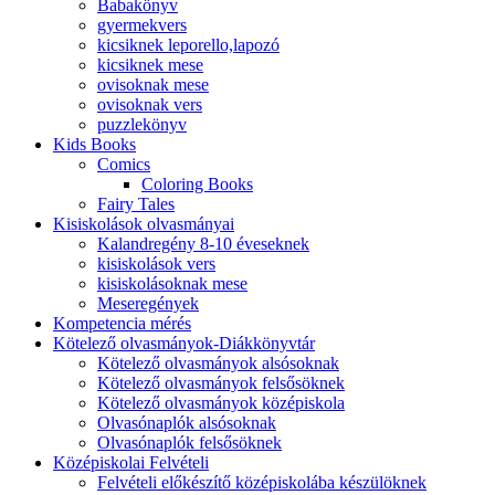
Babakönyv
gyermekvers
kicsiknek leporello,lapozó
kicsiknek mese
ovisoknak mese
ovisoknak vers
puzzlekönyv
Kids Books
Comics
Coloring Books
Fairy Tales
Kisiskolások olvasmányai
Kalandregény 8-10 éveseknek
kisiskolások vers
kisiskolásoknak mese
Meseregények
Kompetencia mérés
Kötelező olvasmányok-Diákkönyvtár
Kötelező olvasmányok alsósoknak
Kötelező olvasmányok felsősöknek
Kötelező olvasmányok középiskola
Olvasónaplók alsósoknak
Olvasónaplók felsősöknek
Középiskolai Felvételi
Felvételi előkészítő középiskolába készülöknek