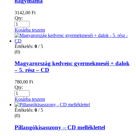
nagymama
3142,00
Ft
Qty:
Kosárba teszem
Értékelés:
0
/ 5
(0)
Magyarország kedvenc gyermekmeséi + dalok
– 5. rész – CD
780,00
Ft
Qty:
Kosárba teszem
Értékelés:
0
/ 5
(0)
Pillangókisasszony – CD melléklettel