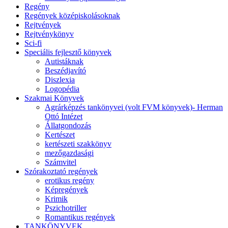
Regény
Regények középiskolásoknak
Rejtvények
Rejtvénykönyv
Sci-fi
Speciális fejlesztő könyvek
Autistáknak
Beszédjavító
Diszlexia
Logopédia
Szakmai Könyvek
Agrárképzés tankönyvei (volt FVM könyvek)- Herman
Ottó Intézet
Állatgondozás
Kertészet
kertészeti szakkönyv
mezőgazdasági
Számvitel
Szórakoztató regények
erotikus regény
Képregények
Krimik
Pszichotriller
Romantikus regények
TANKÖNYVEK