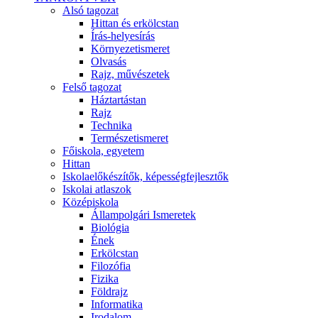
Alsó tagozat
Hittan és erkölcstan
Írás-helyesírás
Környezetismeret
Olvasás
Rajz, művészetek
Felső tagozat
Háztartástan
Rajz
Technika
Természetismeret
Főiskola, egyetem
Hittan
Iskolaelőkészítők, képességfejlesztők
Iskolai atlaszok
Középiskola
Állampolgári Ismeretek
Biológia
Ének
Erkölcstan
Filozófia
Fizika
Földrajz
Informatika
Irodalom