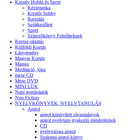
Kreatív Hobbi és Sport
Kézimunka
Kreatív hobby
Rajzolás
Sajátkezűleg
Sport
Színezőkönyv Felnőtteknek
Kressz-oktatás
Külföldi Kortás
Lányregény
Magyar Kortás
Manga
Meditáció, jóga
mese CD
Mese DVD
MINI LÜK
Napi gondolatok
Non Fiction
NYELVKÖNYVEK, NYELVTANULÁS
Angol
angol könnyített olvasmányok
angol nyelvtani gyakorló mindenkinek
CD
nyelvvizsga angol
Szakmai angol könyv