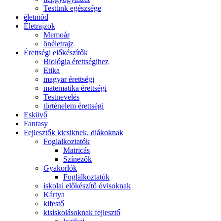
Testünk egészsége
életmód
Életrajzok
Memoár
önéletrajz
Érettségi előkészítők
Biológia érettségihez
Etika
magyar érettségi
matematika érettségi
Testnevelés
történelem érettségi
Esküvő
Fantasy
Fejlesztők kicsiknek, diákoknak
Foglalkoztatók
Matricás
Színezők
Gyakorlók
Foglalkoztatók
iskolai előkészítő óvisoknak
Kártya
kifestő
kisiskolásoknak fejlesztő