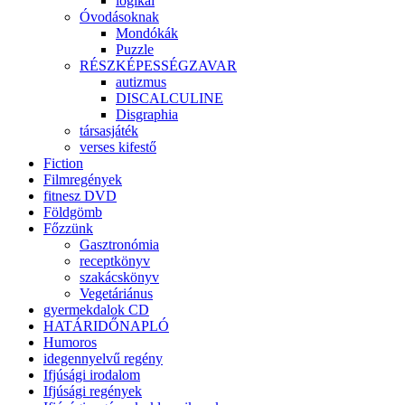
logikai
Óvodásoknak
Mondókák
Puzzle
RÉSZKÉPESSÉGZAVAR
autizmus
DISCALCULINE
Disgraphia
társasjáték
verses kifestő
Fiction
Filmregények
fitnesz DVD
Földgömb
Főzzünk
Gasztronómia
receptkönyv
szakácskönyv
Vegetáriánus
gyermekdalok CD
HATÁRIDŐNAPLÓ
Humoros
idegennyelvű regény
Ifjúsági irodalom
Ifjúsági regények