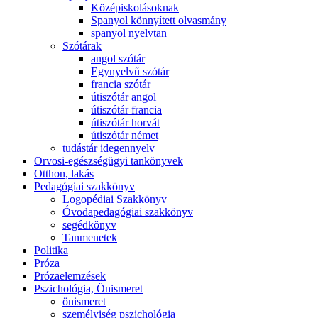
Középiskolásoknak
Spanyol könnyített olvasmány
spanyol nyelvtan
Szótárak
angol szótár
Egynyelvű szótár
francia szótár
útiszótár angol
útiszótár francia
útiszótár horvát
útiszótár német
tudástár idegennyelv
Orvosi-egészségügyi tankönyvek
Otthon, lakás
Pedagógiai szakkönyv
Logopédiai Szakkönyv
Óvodapedagógiai szakkönyv
segédkönyv
Tanmenetek
Politika
Próza
Prózaelemzések
Pszichológia, Önismeret
önismeret
személyiség pszichológia