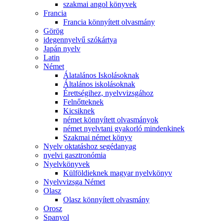
szakmai angol könyvek
Francia
Francia könnyített olvasmány
Görög
idegennyelvű szókártya
Japán nyelv
Latin
Német
Álatalános Iskolásoknak
Általános iskolásoknak
Érettségihez, nyelvvizsgához
Felnőtteknek
Kicsiknek
német könnyített olvasmányok
német nyelvtani gyakorló mindenkinek
Szakmai német könyv
Nyelv oktatáshoz segédanyag
nyelvi gasztronómia
Nyelvkönyvek
Külföldieknek magyar nyelvkönyv
Nyelvvizsga Német
Olasz
Olasz könnyített olvasmány
Orosz
Spanyol