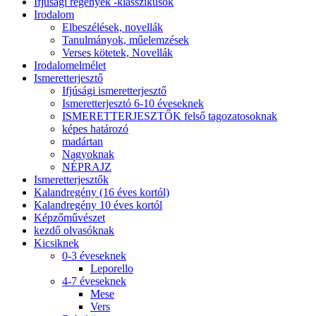
Ifjúsági regények -klasszikusok
Irodalom
Elbeszélések, novellák
Tanulmányok, műelemzések
Verses kötetek, Novellák
Irodalomelmélet
Ismeretterjesztő
Ifjúsági ismeretterjesztő
Ismeretterjesztó 6-10 éveseknek
ISMERETTERJESZTŐK felső tagozatosoknak
képes határozó
madártan
Nagyoknak
NÉPRAJZ
Ismeretterjesztők
Kalandregény (16 éves kortól)
Kalandregény 10 éves kortól
Képzőművészet
kezdő olvasóknak
Kicsiknek
0-3 éveseknek
Leporello
4-7 éveseknek
Mese
Vers