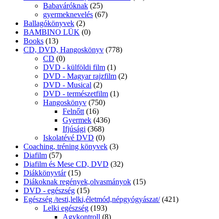
Babaváróknak
(25)
gyermeknevelés
(67)
Ballagókönyvek
(2)
BAMBINO LÜK
(0)
Books
(13)
CD, DVD, Hangoskönyv
(778)
CD
(0)
DVD - külföldi film
(1)
DVD - Magyar rajzfilm
(2)
DVD - Musical
(2)
DVD - természetfilm
(1)
Hangoskönyv
(750)
Felnőtt
(16)
Gyermek
(436)
Ifjúsági
(368)
Iskolatévé DVD
(0)
Coaching, tréning könyvek
(3)
Diafilm
(57)
Diafilm és Mese CD, DVD
(32)
Diákkönyvtár
(15)
Diákoknak regények,olvasmányok
(15)
DVD - egészség
(15)
Egészség /testi,lelki,életmód,népgyógyászat/
(421)
Lelki egészség
(193)
Agykontroll
(8)