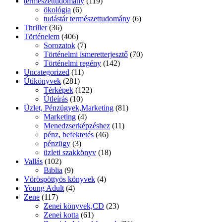
természettudomány
(119)
ökológia
(6)
tudástár természettudomány
(6)
Thriller
(36)
Történelem
(406)
Sorozatok
(7)
Történelmi ismeretterjesztő
(70)
Történelmi regény
(142)
Uncategorized
(11)
Útikönyvek
(281)
Térképek
(122)
Útleírás
(10)
Üzlet, Pénzügyek,Marketing
(81)
Marketing
(4)
Menedzserképzéshez
(11)
pénz, befektetés
(46)
pénzügy
(3)
üzleti szakkönyv
(18)
Vallás
(102)
Biblia
(9)
Vöröspöttyös könyvek
(4)
Young Adult
(4)
Zene
(117)
Zenei könyvek,CD
(23)
Zenei kotta
(61)