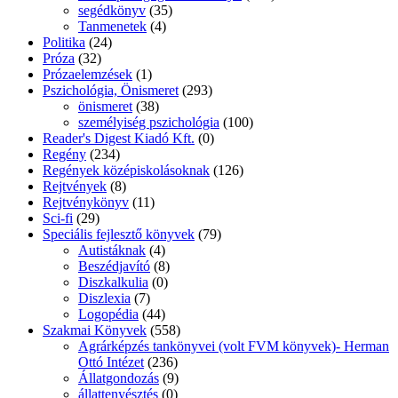
segédkönyv
(35)
Tanmenetek
(4)
Politika
(24)
Próza
(32)
Prózaelemzések
(1)
Pszichológia, Önismeret
(293)
önismeret
(38)
személyiség pszichológia
(100)
Reader's Digest Kiadó Kft.
(0)
Regény
(234)
Regények középiskolásoknak
(126)
Rejtvények
(8)
Rejtvénykönyv
(11)
Sci-fi
(29)
Speciális fejlesztő könyvek
(79)
Autistáknak
(4)
Beszédjavító
(8)
Diszkalkulia
(0)
Diszlexia
(7)
Logopédia
(44)
Szakmai Könyvek
(558)
Agrárképzés tankönyvei (volt FVM könyvek)- Herman
Ottó Intézet
(236)
Állatgondozás
(9)
állattenyésztés
(0)