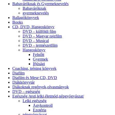
Babaváróknak és Gyermeknevelés
Babaváróknak
gyermeknevelés
Ballagókönyvek
Books
CD, DVD, Hangoskönyv
DVD – külföldi film
DVD – Magyar rajzfilm
DVD – Musical
DVD – természetfilm
Hangoskönyv
Felnőtt
Gyermek
Ifjúsági
Coaching, tréning könyvek
Diafilm
Diafilm és Mese CD, DVD
Diákkönyvtár
Diákoknak regények,olvasmányok
DVD – egészség
Egészség /testi,lelki,életmód,népgyógyászat/
Lelki egészség
Agykontroll
Ezotéria
népgyógyászat