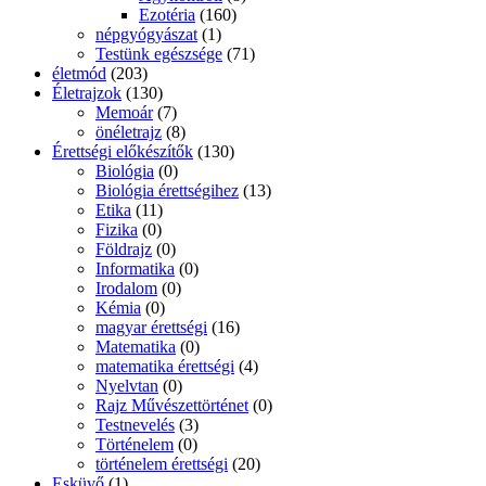
Ezotéria
(160)
népgyógyászat
(1)
Testünk egészsége
(71)
életmód
(203)
Életrajzok
(130)
Memoár
(7)
önéletrajz
(8)
Érettségi előkészítők
(130)
Biológia
(0)
Biológia érettségihez
(13)
Etika
(11)
Fizika
(0)
Földrajz
(0)
Informatika
(0)
Irodalom
(0)
Kémia
(0)
magyar érettségi
(16)
Matematika
(0)
matematika érettségi
(4)
Nyelvtan
(0)
Rajz Művészettörténet
(0)
Testnevelés
(3)
Történelem
(0)
történelem érettségi
(20)
Esküvő
(1)