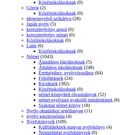
Középiskolásoknak
(0)
Görög
(2)
Középiskolásoknak
(0)
idegennyelvű szókártya
(28)
Japán nyelv
(5)
keresztrejtvény angol
(0)
keresztrejtvény német
(0)
Középiskolásoknak
(0)
Latin
(6)
Középiskolásoknak
(0)
Német
(1043)
Álatalános Iskolásoknak
(5)
Általános iskolásoknak
(248)
Érettségihez, nyelvvizsgához
(84)
Felnőtteknek
(24)
Kicsiknek
(382)
Középiskolásoknak
(0)
német könnyített olvasmányok
(52)
német nyelvtani gyakorló mindenkinek
(8)
Szakmai német könyv
(18)
Nyelv oktatáshoz segédanyag
(11)
nyelvi gasztronómia
(4)
Nyelvkönyvek
(109)
Külföldieknek magyar nyelvkönyv
(4)
Nemzetiségi nyelvkönyvek
(0)