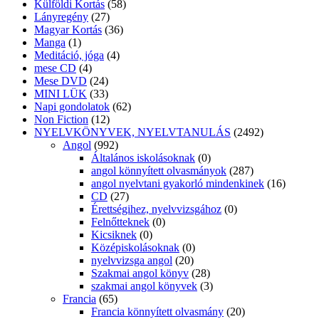
Külföldi Kortás
(58)
Lányregény
(27)
Magyar Kortás
(36)
Manga
(1)
Meditáció, jóga
(4)
mese CD
(4)
Mese DVD
(24)
MINI LÜK
(33)
Napi gondolatok
(62)
Non Fiction
(12)
NYELVKÖNYVEK, NYELVTANULÁS
(2492)
Angol
(992)
Általános iskolásoknak
(0)
angol könnyített olvasmányok
(287)
angol nyelvtani gyakorló mindenkinek
(16)
CD
(27)
Érettségihez, nyelvvizsgához
(0)
Felnőtteknek
(0)
Kicsiknek
(0)
Középiskolásoknak
(0)
nyelvvizsga angol
(20)
Szakmai angol könyv
(28)
szakmai angol könyvek
(3)
Francia
(65)
Francia könnyített olvasmány
(20)