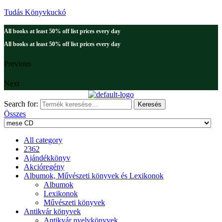
Tudás Könyvkuckó
All books at least 50% off list prices every day
All books at least 50% off list prices every day
Previous
Next
Search for:
Keresés
Összes
All category
2362
Ajándékkönyv
Akcióregény
Albumok, Művészeti könyvek és Lexikonok
Albumok
Lexikonok
Művészeti könyvek
Antikvár könyvek
Antikvár nyelvkönyvek