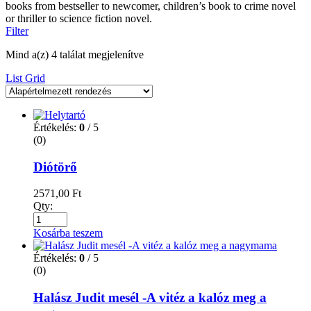
books from bestseller to newcomer, children’s book to crime novel
or thriller to science fiction novel.
Filter
Mind a(z) 4 találat megjelenítve
List
Grid
Értékelés:
0
/ 5
(0)
Diótörő
2571,00
Ft
Qty:
Kosárba teszem
Értékelés:
0
/ 5
(0)
Halász Judit mesél -A vitéz a kalóz meg a