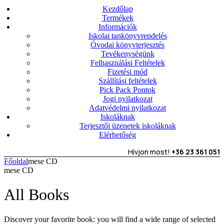
Kezdőlap
Termékek
Információk
Iskolai tankönyvrendelés
Óvodai könyvterjesztés
Tevékenységünk
Felhasználási Feltételek
Fizetési mód
Szállítási feltételek
Pick Pack Pontok
Jogi nyilatkozat
Adatvédelmi nyilatkozat
Iskoláknak
Terjesztői üzenetek iskoláknak
Elérhetőség
Hívjon most!
+36 23 361 051
Főoldal
mese CD
mese CD
All Books
Discover your favorite book: you will find a wide range of selected