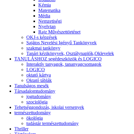
Kémia
Matematika
Média
Nemzetiségi
Nyelvtan
Rajz Művészettörténet
OKJ-s képzések
Sajátos Nevelési Igényű Tankönyvek
szakmai tankönyv
Tanári kézikönyvek, Osztálynaplók,Oklevelek
TANULÁSHOZ segédeszközök és LOGICO
Interaktív tanyagok, tananyagcsomagok
LOGICO
oktató kártya
Oktató táblák
Tanulságos mesék
Társadalomtudomány
jogtudomány
szociológia
Tehetséggondozás, iskolai versenyek
természettudomány
ökológia
tudástár természettudomány
Thriller