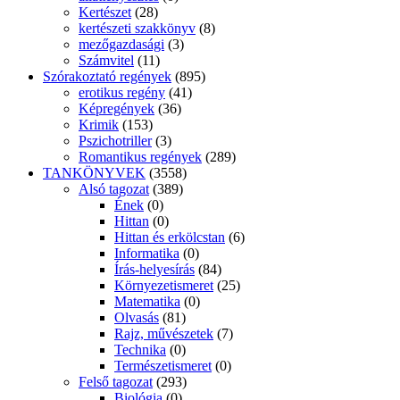
Kertészet
(28)
kertészeti szakkönyv
(8)
mezőgazdasági
(3)
Számvitel
(11)
Szórakoztató regények
(895)
erotikus regény
(41)
Képregények
(36)
Krimik
(153)
Pszichotriller
(3)
Romantikus regények
(289)
TANKÖNYVEK
(3558)
Alsó tagozat
(389)
Ének
(0)
Hittan
(0)
Hittan és erkölcstan
(6)
Informatika
(0)
Írás-helyesírás
(84)
Környezetismeret
(25)
Matematika
(0)
Olvasás
(81)
Rajz, művészetek
(7)
Technika
(0)
Természetismeret
(0)
Felső tagozat
(293)
Biológia
(0)