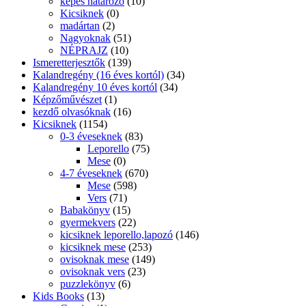
képes határozó
(10)
Kicsiknek
(0)
madártan
(2)
Nagyoknak
(51)
NÉPRAJZ
(10)
Ismeretterjesztők
(139)
Kalandregény (16 éves kortól)
(34)
Kalandregény 10 éves kortól
(34)
Képzőművészet
(1)
kezdő olvasóknak
(16)
Kicsiknek
(1154)
0-3 éveseknek
(83)
Leporello
(75)
Mese
(0)
4-7 éveseknek
(670)
Mese
(598)
Vers
(71)
Babakönyv
(15)
gyermekvers
(22)
kicsiknek leporello,lapozó
(146)
kicsiknek mese
(253)
ovisoknak mese
(149)
ovisoknak vers
(23)
puzzlekönyv
(6)
Kids Books
(13)