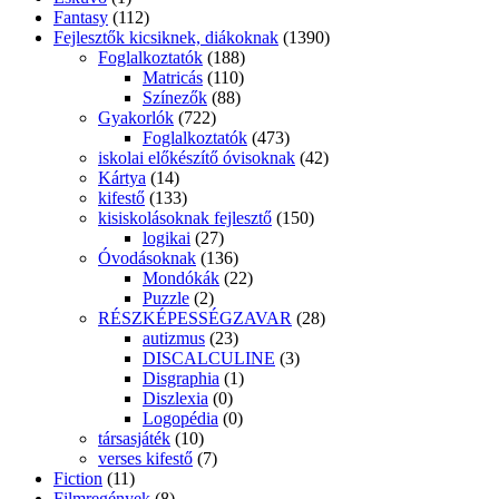
Fantasy
(112)
Fejlesztők kicsiknek, diákoknak
(1390)
Foglalkoztatók
(188)
Matricás
(110)
Színezők
(88)
Gyakorlók
(722)
Foglalkoztatók
(473)
iskolai előkészítő óvisoknak
(42)
Kártya
(14)
kifestő
(133)
kisiskolásoknak fejlesztő
(150)
logikai
(27)
Óvodásoknak
(136)
Mondókák
(22)
Puzzle
(2)
RÉSZKÉPESSÉGZAVAR
(28)
autizmus
(23)
DISCALCULINE
(3)
Disgraphia
(1)
Diszlexia
(0)
Logopédia
(0)
társasjáték
(10)
verses kifestő
(7)
Fiction
(11)
Filmregények
(8)