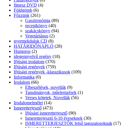
fitnesz DVD
(4)
Földgömb
(6)
Főzzünk
(261)
Gasztronómia
(89)
receptkönyv
(40)
szakácskönyv
(94)
Vegetáriánus
(2)
gyermekdalok CD
(8)
HATÁRIDŐNAPLÓ
(28)
Humoros
(2)
idegennyelvű regény
(18)
Ifjúsági irodalom
(370)
Ifjúsági regények
(759)
Ifjúsági regények -klasszikusok
(109)
Informatika
(0)
Irodalom
(66)
Elbeszélések, novellák
(9)
Tanulmányok, műelemzések
(1)
Verses kötetek, Novellák
(56)
Irodalomelmélet
(14)
Ismeretterjesztő
(473)
Ifjúsági ismeretterjesztő
(90)
Ismeretterjesztó 6-10 éveseknek
(30)
ISMERETTERJESZTŐK felső tagozatosoknak
(17)