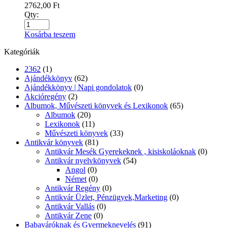
2762,00
Ft
Qty:
Kosárba teszem
Kategóriák
2362
(1)
Ajándékkönyv
(62)
Ajándékkönyv | Napi gondolatok
(0)
Akcióregény
(2)
Albumok, Művészeti könyvek és Lexikonok
(65)
Albumok
(20)
Lexikonok
(11)
Művészeti könyvek
(33)
Antikvár könyvek
(81)
Antikvár Mesék Gyerekeknek , kisiskoláoknak
(0)
Antikvár nyelvkönyvek
(54)
Angol
(0)
Német
(0)
Antikvár Regény
(0)
Antikvár Üzlet, Pénzügyek,Marketing
(0)
Antikvár Vallás
(0)
Antikvár Zene
(0)
Babaváróknak és Gyermeknevelés
(91)