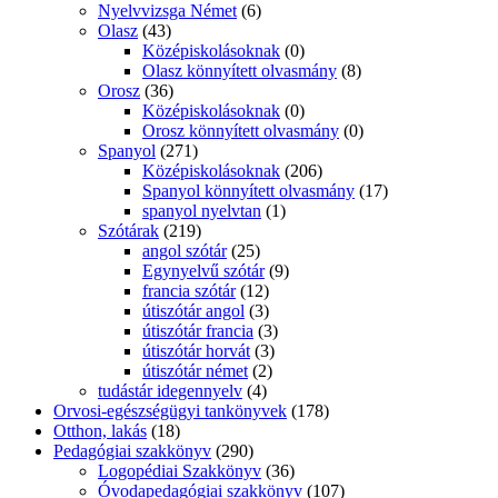
Nyelvvizsga Német
(6)
Olasz
(43)
Középiskolásoknak
(0)
Olasz könnyített olvasmány
(8)
Orosz
(36)
Középiskolásoknak
(0)
Orosz könnyített olvasmány
(0)
Spanyol
(271)
Középiskolásoknak
(206)
Spanyol könnyített olvasmány
(17)
spanyol nyelvtan
(1)
Szótárak
(219)
angol szótár
(25)
Egynyelvű szótár
(9)
francia szótár
(12)
útiszótár angol
(3)
útiszótár francia
(3)
útiszótár horvát
(3)
útiszótár német
(2)
tudástár idegennyelv
(4)
Orvosi-egészségügyi tankönyvek
(178)
Otthon, lakás
(18)
Pedagógiai szakkönyv
(290)
Logopédiai Szakkönyv
(36)
Óvodapedagógiai szakkönyv
(107)