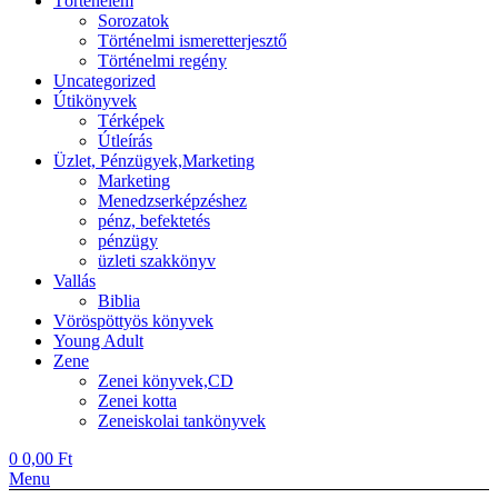
Történelem
Sorozatok
Történelmi ismeretterjesztő
Történelmi regény
Uncategorized
Útikönyvek
Térképek
Útleírás
Üzlet, Pénzügyek,Marketing
Marketing
Menedzserképzéshez
pénz, befektetés
pénzügy
üzleti szakkönyv
Vallás
Biblia
Vöröspöttyös könyvek
Young Adult
Zene
Zenei könyvek,CD
Zenei kotta
Zeneiskolai tankönyvek
0
0,00
Ft
Menu