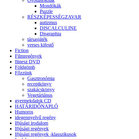
Óvodásoknak
Mondókák
Puzzle
RÉSZKÉPESSÉGZAVAR
autizmus
DISCALCULINE
Disgraphia
társasjáték
verses kifestő
Fiction
Filmregények
fitnesz DVD
Földgömb
Főzzünk
Gasztronómia
receptkönyv
szakácskönyv
Vegetáriánus
gyermekdalok CD
HATÁRIDŐNAPLÓ
Humoros
idegennyelvű regény
Ifjúsági irodalom
Ifjúsági regények
Ifjúsági regények -klasszikusok