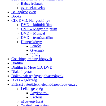
Babaváróknak
gyermeknevelés
Ballagókönyvek
Books
CD, DVD, Hangoskönyv
DVD – külföldi film
DVD – Magyar rajzfilm
DVD – Musical
DVD – természetfilm
Hangoskönyv
Felnőtt
Gyermek
Ifjúsági
Coaching, tréning könyvek
Diafilm
Diafilm és Mese CD, DVD
Diákkönyvtár
Diákoknak regények,olvasmányok
DVD – egészség
Egészség /testi,lelki,életmód,népgyógyászat/
Lelki egészség
Agykontroll
Ezotéria
népgyógyászat
Testünk egészsége