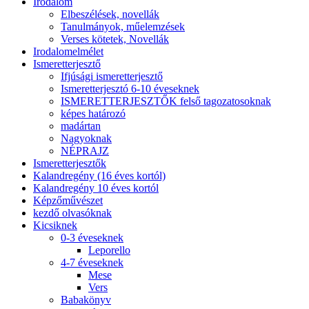
Irodalom
Elbeszélések, novellák
Tanulmányok, műelemzések
Verses kötetek, Novellák
Irodalomelmélet
Ismeretterjesztő
Ifjúsági ismeretterjesztő
Ismeretterjesztó 6-10 éveseknek
ISMERETTERJESZTŐK felső tagozatosoknak
képes határozó
madártan
Nagyoknak
NÉPRAJZ
Ismeretterjesztők
Kalandregény (16 éves kortól)
Kalandregény 10 éves kortól
Képzőművészet
kezdő olvasóknak
Kicsiknek
0-3 éveseknek
Leporello
4-7 éveseknek
Mese
Vers
Babakönyv