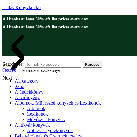
Tudás Könyvkuckó
All books at least 50% off list prices every day
All books at least 50% off list prices every day
Search for:
Keresés
Previous
Összes
Next
All category
2362
Ajándékkönyv
Akcióregény
Albumok, Művészeti könyvek és Lexikonok
Albumok
Lexikonok
Művészeti könyvek
Antikvár könyvek
Antikvár nyelvkönyvek
Babaváróknak és Gyermeknevelés