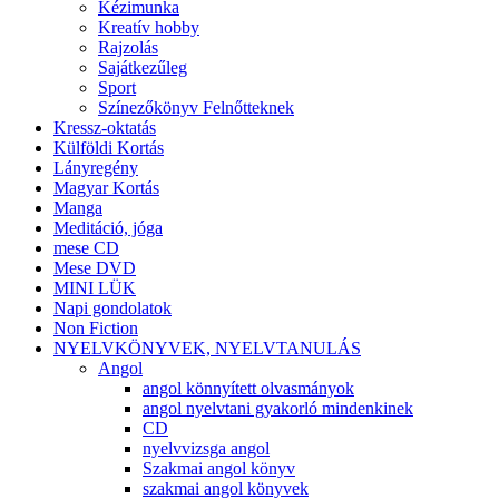
Kézimunka
Kreatív hobby
Rajzolás
Sajátkezűleg
Sport
Színezőkönyv Felnőtteknek
Kressz-oktatás
Külföldi Kortás
Lányregény
Magyar Kortás
Manga
Meditáció, jóga
mese CD
Mese DVD
MINI LÜK
Napi gondolatok
Non Fiction
NYELVKÖNYVEK, NYELVTANULÁS
Angol
angol könnyített olvasmányok
angol nyelvtani gyakorló mindenkinek
CD
nyelvvizsga angol
Szakmai angol könyv
szakmai angol könyvek