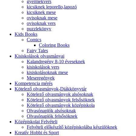
gyermekvers
kicsiknek leporello,lapozó
kicsiknek mese
ovisoknak mese
ovisoknak vers
puzzlekönyv
Kids Books
Comics
Coloring Books
Fairy Tales
Kisiskolások olvasmányai
Kalandregény 8-10 éveseknek
kisiskolások vers
kisiskolásoknak mese
Meseregények
Kompetencia mérés
Kötelező olvasmányok-Diákkönyvtár
Kötelező olvasmányok alsósoknak
Kötelező olvasmányok felsősöknek
Kötelező olvasmányok középiskola
Olvasónaplók alsósoknak
Olvasónaplók felsősöknek
Középiskolai Felvételi
Felvételi előkészítő középiskolába készülöknek
Kreatív Hobbi és Sport