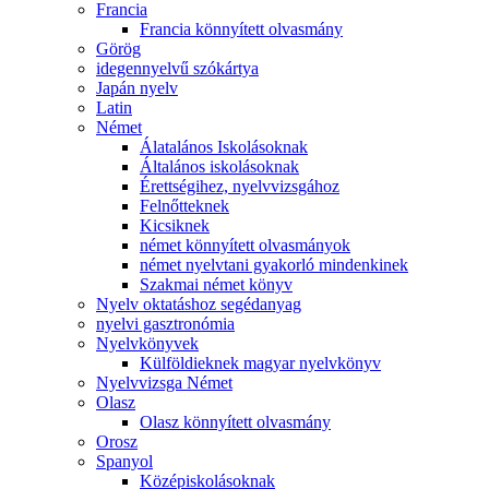
Francia
Francia könnyített olvasmány
Görög
idegennyelvű szókártya
Japán nyelv
Latin
Német
Álatalános Iskolásoknak
Általános iskolásoknak
Érettségihez, nyelvvizsgához
Felnőtteknek
Kicsiknek
német könnyített olvasmányok
német nyelvtani gyakorló mindenkinek
Szakmai német könyv
Nyelv oktatáshoz segédanyag
nyelvi gasztronómia
Nyelvkönyvek
Külföldieknek magyar nyelvkönyv
Nyelvvizsga Német
Olasz
Olasz könnyített olvasmány
Orosz
Spanyol
Középiskolásoknak