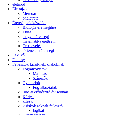
életmód
Életrajzok
Memoár
önéletrajz
Érettségi előkészítők
Biológia érettségihez
Etika
magyar érettségi
matematika érettségi
Testnevelés
történelem érettségi
Esküvő
Fantasy
Fejlesztők kicsiknek, diákoknak
Foglalkoztatók
Matricás
Színezők
Gyakorlók
Foglalkoztatók
iskolai előkészítő óvisoknak
Kártya
kifestő
kisiskolásoknak fejlesztő
logikai