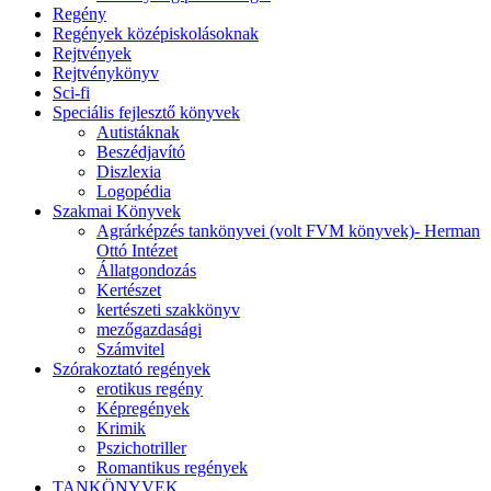
Regény
Regények középiskolásoknak
Rejtvények
Rejtvénykönyv
Sci-fi
Speciális fejlesztő könyvek
Autistáknak
Beszédjavító
Diszlexia
Logopédia
Szakmai Könyvek
Agrárképzés tankönyvei (volt FVM könyvek)- Herman
Ottó Intézet
Állatgondozás
Kertészet
kertészeti szakkönyv
mezőgazdasági
Számvitel
Szórakoztató regények
erotikus regény
Képregények
Krimik
Pszichotriller
Romantikus regények
TANKÖNYVEK