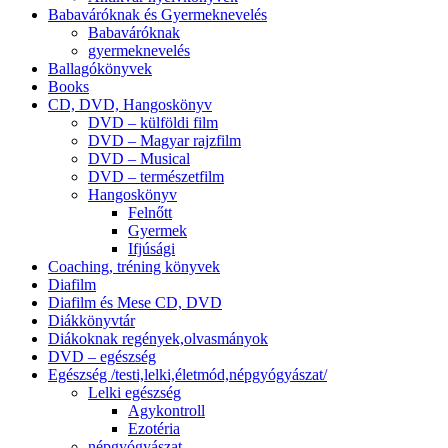
Babaváróknak és Gyermeknevelés
Babaváróknak
gyermeknevelés
Ballagókönyvek
Books
CD, DVD, Hangoskönyv
DVD – külföldi film
DVD – Magyar rajzfilm
DVD – Musical
DVD – természetfilm
Hangoskönyv
Felnőtt
Gyermek
Ifjúsági
Coaching, tréning könyvek
Diafilm
Diafilm és Mese CD, DVD
Diákkönyvtár
Diákoknak regények,olvasmányok
DVD – egészség
Egészség /testi,lelki,életmód,népgyógyászat/
Lelki egészség
Agykontroll
Ezotéria
népgyógyászat