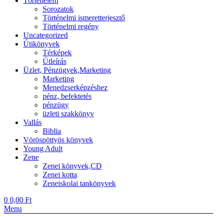
Történelem
Sorozatok
Történelmi ismeretterjesztő
Történelmi regény
Uncategorized
Útikönyvek
Térképek
Útleírás
Üzlet, Pénzügyek,Marketing
Marketing
Menedzserképzéshez
pénz, befektetés
pénzügy
üzleti szakkönyv
Vallás
Biblia
Vöröspöttyös könyvek
Young Adult
Zene
Zenei könyvek,CD
Zenei kotta
Zeneiskolai tankönyvek
0
0,00
Ft
Menu