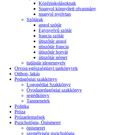
Középiskolásoknak
Spanyol könnyített olvasmány
spanyol nyelvtan
Szótárak
angol szótár
Egynyelvű szótár
francia szótár
útiszótár angol
útiszótár francia
útiszótár horvát
útiszótár német
tudástár idegennyelv
Orvosi-egészségügyi tankönyvek
Otthon, lakás
Pedagógiai szakkönyv
Logopédiai Szakkönyv
Óvodapedagógiai szakkönyv
segédkönyv
Tanmenetek
Politika
Próza
Prózaelemzések
Pszichológia, Önismeret
önismeret
személyiség pszichológia