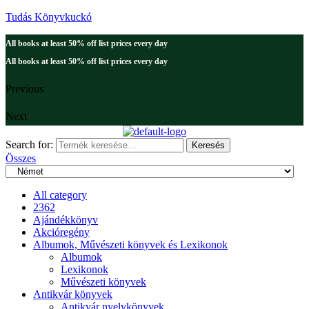
Tudás Könyvkuckó
All books at least 50% off list prices every day
All books at least 50% off list prices every day
Previous
Next
Search for:
Keresés
Összes
All category
2362
Ajándékkönyv
Akcióregény
Albumok, Művészeti könyvek és Lexikonok
Albumok
Lexikonok
Művészeti könyvek
Antikvár könyvek
Antikvár nyelvkönyvek