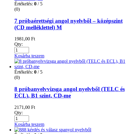
Értékelés:
0
/ 5
(0)
7 próbaérettségi angol nyelvből – középszint
(CD melléklettel) M
1981,00
Ft
Qty:
Kosárba teszem
Értékelés:
0
/ 5
(0)
8 próbanyelvvizsga angol nyelvből (TELC és
ECL), B1 szint, CD-me
2171,00
Ft
Qty:
Kosárba teszem