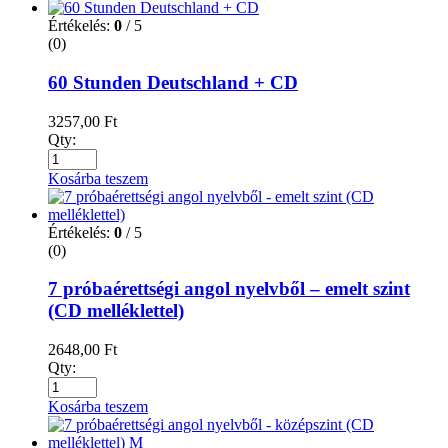
Értékelés:
0
/ 5
(0)
60 Stunden Deutschland + CD
3257,00
Ft
Qty:
Kosárba teszem
Értékelés:
0
/ 5
(0)
7 próbaérettségi angol nyelvből – emelt szint
(CD melléklettel)
2648,00
Ft
Qty:
Kosárba teszem