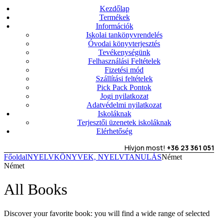
Kezdőlap
Termékek
Információk
Iskolai tankönyvrendelés
Óvodai könyvterjesztés
Tevékenységünk
Felhasználási Feltételek
Fizetési mód
Szállítási feltételek
Pick Pack Pontok
Jogi nyilatkozat
Adatvédelmi nyilatkozat
Iskoláknak
Terjesztői üzenetek iskoláknak
Elérhetőség
Hívjon most!
+36 23 361 051
Főoldal
NYELVKÖNYVEK, NYELVTANULÁS
Német
Német
All Books
Discover your favorite book: you will find a wide range of selected