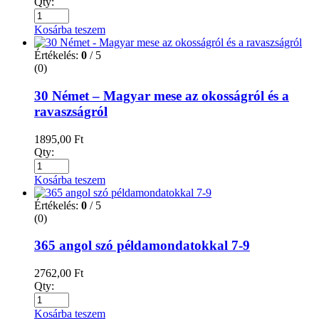
Qty:
Kosárba teszem
Értékelés:
0
/ 5
(0)
30 Német – Magyar mese az okosságról és a
ravaszságról
1895,00
Ft
Qty:
Kosárba teszem
Értékelés:
0
/ 5
(0)
365 angol szó példamondatokkal 7-9
2762,00
Ft
Qty:
Kosárba teszem