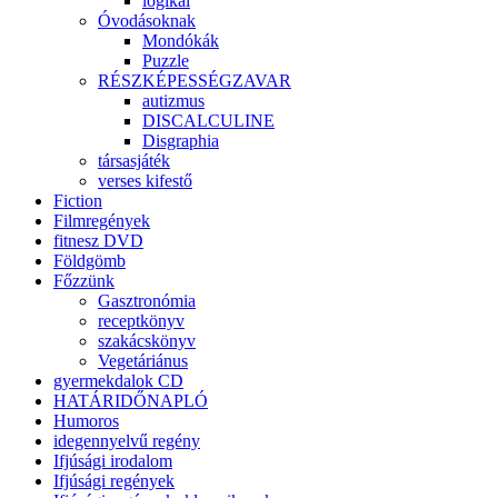
logikai
Óvodásoknak
Mondókák
Puzzle
RÉSZKÉPESSÉGZAVAR
autizmus
DISCALCULINE
Disgraphia
társasjáték
verses kifestő
Fiction
Filmregények
fitnesz DVD
Földgömb
Főzzünk
Gasztronómia
receptkönyv
szakácskönyv
Vegetáriánus
gyermekdalok CD
HATÁRIDŐNAPLÓ
Humoros
idegennyelvű regény
Ifjúsági irodalom
Ifjúsági regények