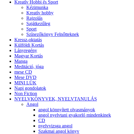
Kreatív Hobbi és Sport
Kézimunka
Kreatív hobby
Rajzolás
Sajátkezűleg
Sport
Színezőkönyv Felnőtteknek
Kressz-oktatás
Külföldi Kortás
Lányregény
Magyar Kortás
Manga
Meditáció, jóga
mese CD
Mese DVD
MINI LÜK
Napi gondolatok
Non Fiction
NYELVKÖNYVEK, NYELVTANULÁS
Angol
angol könnyített olvasmányok
angol nyelvtani gyakorló mindenkinek
CD
nyelvvizsga angol
Szakmai angol könyv