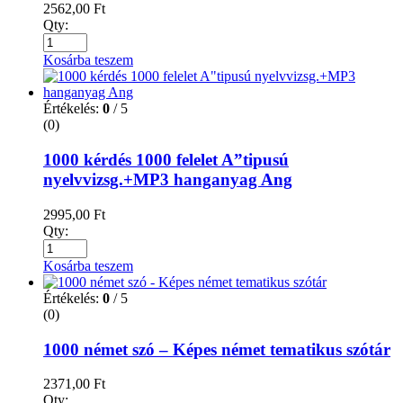
2562,00
Ft
Qty:
Kosárba teszem
Értékelés:
0
/ 5
(0)
1000 kérdés 1000 felelet A”tipusú
nyelvvizsg.+MP3 hanganyag Ang
2995,00
Ft
Qty:
Kosárba teszem
Értékelés:
0
/ 5
(0)
1000 német szó – Képes német tematikus szótár
2371,00
Ft
Qty: