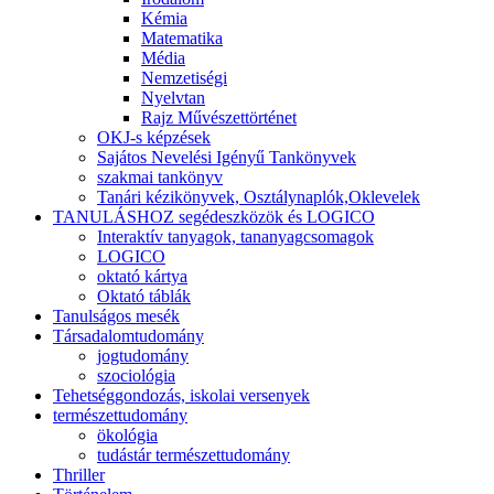
Kémia
Matematika
Média
Nemzetiségi
Nyelvtan
Rajz Művészettörténet
OKJ-s képzések
Sajátos Nevelési Igényű Tankönyvek
szakmai tankönyv
Tanári kézikönyvek, Osztálynaplók,Oklevelek
TANULÁSHOZ segédeszközök és LOGICO
Interaktív tanyagok, tananyagcsomagok
LOGICO
oktató kártya
Oktató táblák
Tanulságos mesék
Társadalomtudomány
jogtudomány
szociológia
Tehetséggondozás, iskolai versenyek
természettudomány
ökológia
tudástár természettudomány
Thriller