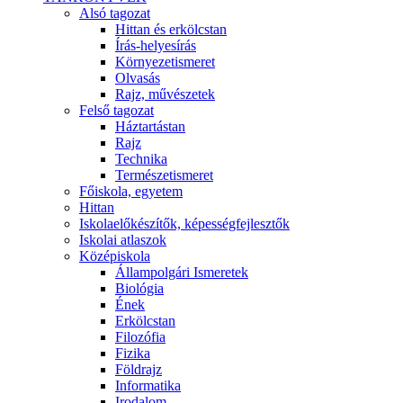
Alsó tagozat
Hittan és erkölcstan
Írás-helyesírás
Környezetismeret
Olvasás
Rajz, művészetek
Felső tagozat
Háztartástan
Rajz
Technika
Természetismeret
Főiskola, egyetem
Hittan
Iskolaelőkészítők, képességfejlesztők
Iskolai atlaszok
Középiskola
Állampolgári Ismeretek
Biológia
Ének
Erkölcstan
Filozófia
Fizika
Földrajz
Informatika
Irodalom