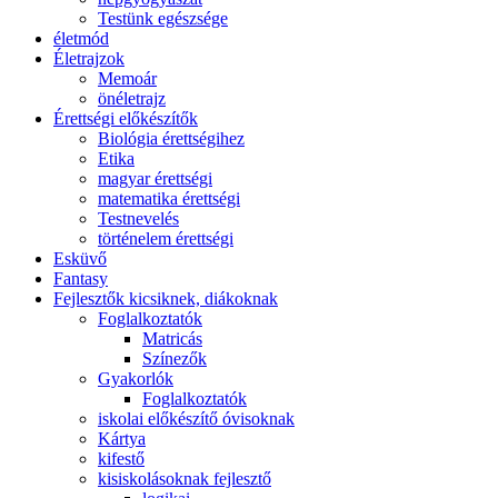
Testünk egészsége
életmód
Életrajzok
Memoár
önéletrajz
Érettségi előkészítők
Biológia érettségihez
Etika
magyar érettségi
matematika érettségi
Testnevelés
történelem érettségi
Esküvő
Fantasy
Fejlesztők kicsiknek, diákoknak
Foglalkoztatók
Matricás
Színezők
Gyakorlók
Foglalkoztatók
iskolai előkészítő óvisoknak
Kártya
kifestő
kisiskolásoknak fejlesztő