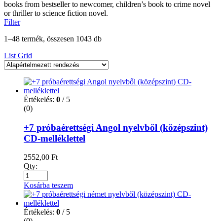
books from bestseller to newcomer, children’s book to crime novel
or thriller to science fiction novel.
Filter
1–48 termék, összesen 1043 db
List
Grid
Értékelés:
0
/ 5
(0)
+7 próbaérettségi Angol nyelvből (középszint)
CD-melléklettel
2552,00
Ft
Qty:
Kosárba teszem
Értékelés:
0
/ 5
(0)