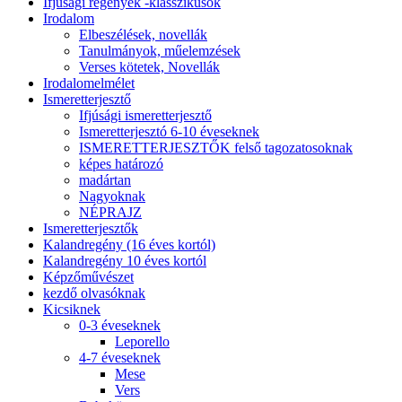
Ifjúsági regények -klasszikusok
Irodalom
Elbeszélések, novellák
Tanulmányok, műelemzések
Verses kötetek, Novellák
Irodalomelmélet
Ismeretterjesztő
Ifjúsági ismeretterjesztő
Ismeretterjesztó 6-10 éveseknek
ISMERETTERJESZTŐK felső tagozatosoknak
képes határozó
madártan
Nagyoknak
NÉPRAJZ
Ismeretterjesztők
Kalandregény (16 éves kortól)
Kalandregény 10 éves kortól
Képzőművészet
kezdő olvasóknak
Kicsiknek
0-3 éveseknek
Leporello
4-7 éveseknek
Mese
Vers