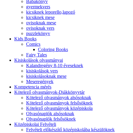
Babakönyv
gyermekvers
kicsiknek leporello,lapozó
kicsiknek mese
ovisoknak mese
ovisoknak vers
puzzlekönyv
Kids Books
Comics
Coloring Books
Fairy Tales
Kisiskolások olvasmányai
Kalandregény 8-10 éveseknek
kisiskolások vers
kisiskolásoknak mese
Meseregények
Kompetencia mérés
Kötelező olvasmányok-Diákkönyvtár
Kötelező olvasmányok alsósoknak
Kötelező olvasmányok felsősöknek
Kötelező olvasmányok középiskola
Olvasónaplók alsósoknak
Olvasónaplók felsősöknek
Középiskolai Felvételi
Felvételi előkészítő középiskolába készülöknek