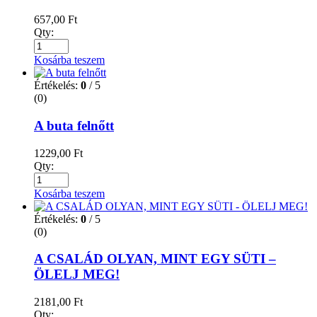
657,00
Ft
Qty:
Kosárba teszem
Értékelés:
0
/ 5
(0)
A buta felnőtt
1229,00
Ft
Qty:
Kosárba teszem
Értékelés:
0
/ 5
(0)
A CSALÁD OLYAN, MINT EGY SÜTI –
ÖLELJ MEG!
2181,00
Ft
Qty: