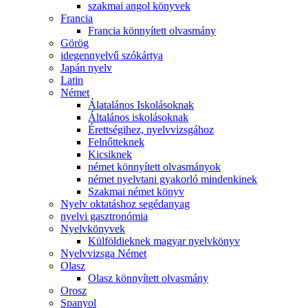
szakmai angol könyvek
Francia
Francia könnyített olvasmány
Görög
idegennyelvű szókártya
Japán nyelv
Latin
Német
Álatalános Iskolásoknak
Általános iskolásoknak
Érettségihez, nyelvvizsgához
Felnőtteknek
Kicsiknek
német könnyített olvasmányok
német nyelvtani gyakorló mindenkinek
Szakmai német könyv
Nyelv oktatáshoz segédanyag
nyelvi gasztronómia
Nyelvkönyvek
Külföldieknek magyar nyelvkönyv
Nyelvvizsga Német
Olasz
Olasz könnyített olvasmány
Orosz
Spanyol