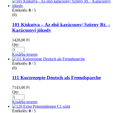
Értékelés:
0
/ 5
(0)
101 Kiskutya – Az első karácsony/ Szörny Rt. –
Karácsonyi jókedv
1428,00
Ft
Qty:
Kosárba teszem
Értékelés:
0
/ 5
(0)
111 Kurzrezepte Deutsch als Fremdsparche
7143,00
Ft
Qty:
Kosárba teszem
Értékelés:
0
/ 5