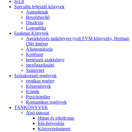
Sci-fi
Speciális fejlesztő könyvek
Autistáknak
Beszédjavító
Diszlexia
Logopédia
Szakmai Könyvek
Agrárképzés tankönyvei (volt FVM könyvek)- Herman
Ottó Intézet
Állatgondozás
Kertészet
kertészeti szakkönyv
mezőgazdasági
Számvitel
Szórakoztató regények
erotikus regény
Képregények
Krimik
Pszichotriller
Romantikus regények
TANKÖNYVEK
Alsó tagozat
Hittan és erkölcstan
Írás-helyesírás
Környezetismeret