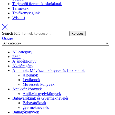
Terjesztői üzenetek iskoláknak
Termékek
Tevékenységünk
Wishlist
Search for:
Keresés
Összes
All category
2362
Ajándékkönyv
Akcióregény
Albumok, Művészeti könyvek és Lexikonok
Albumok
Lexikonok
Művészeti könyvek
Antikvár könyvek
Antikvár nyelvkönyvek
Babaváróknak és Gyermeknevelés
Babaváróknak
gyermeknevelés
Ballagókönyvek