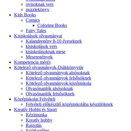
ovisoknak vers
puzzlekönyv
Kids Books
Comics
Coloring Books
Fairy Tales
Kisiskolások olvasmányai
Kalandregény 8-10 éveseknek
kisiskolások vers
kisiskolásoknak mese
Meseregények
Kompetencia mérés
Kötelező olvasmányok-Diákkönyvtár
Kötelező olvasmányok alsósoknak
Kötelező olvasmányok felsősöknek
Kötelező olvasmányok középiskola
Olvasónaplók alsósoknak
Olvasónaplók felsősöknek
Középiskolai Felvételi
Felvételi előkészítő középiskolába készülöknek
Kreatív Hobbi és Sport
Kézimunka
Kreatív hobby
Rajzolás
Sajátkezűleg