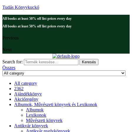
Tudás Könyvkuckó
All books at least 50% off list prices every day
All books at least 50% off list prices every day
Previous
Next
Search for:
Keresés
Összes
All category
2362
Ajándékkönyv
Akcióregény
Albumok, Művészeti könyvek és Lexikonok
Albumok
Lexikonok
Művészeti könyvek
Antikvár könyvek
Antikvár nyelvkönyvek