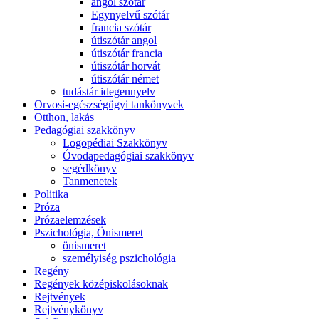
angol szótár
Egynyelvű szótár
francia szótár
útiszótár angol
útiszótár francia
útiszótár horvát
útiszótár német
tudástár idegennyelv
Orvosi-egészségügyi tankönyvek
Otthon, lakás
Pedagógiai szakkönyv
Logopédiai Szakkönyv
Óvodapedagógiai szakkönyv
segédkönyv
Tanmenetek
Politika
Próza
Prózaelemzések
Pszichológia, Önismeret
önismeret
személyiség pszichológia
Regény
Regények középiskolásoknak
Rejtvények
Rejtvénykönyv