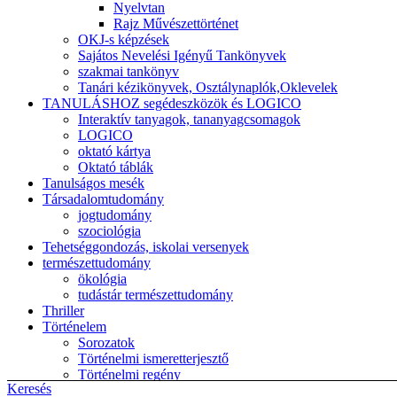
Nyelvtan
Rajz Művészettörténet
OKJ-s képzések
Sajátos Nevelési Igényű Tankönyvek
szakmai tankönyv
Tanári kézikönyvek, Osztálynaplók,Oklevelek
TANULÁSHOZ segédeszközök és LOGICO
Interaktív tanyagok, tananyagcsomagok
LOGICO
oktató kártya
Oktató táblák
Tanulságos mesék
Társadalomtudomány
jogtudomány
szociológia
Tehetséggondozás, iskolai versenyek
természettudomány
ökológia
tudástár természettudomány
Thriller
Történelem
Sorozatok
Történelmi ismeretterjesztő
Történelmi regény
Keresés
Uncategorized