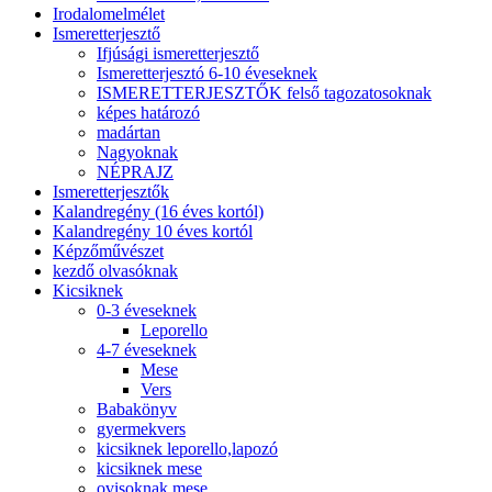
Irodalomelmélet
Ismeretterjesztő
Ifjúsági ismeretterjesztő
Ismeretterjesztó 6-10 éveseknek
ISMERETTERJESZTŐK felső tagozatosoknak
képes határozó
madártan
Nagyoknak
NÉPRAJZ
Ismeretterjesztők
Kalandregény (16 éves kortól)
Kalandregény 10 éves kortól
Képzőművészet
kezdő olvasóknak
Kicsiknek
0-3 éveseknek
Leporello
4-7 éveseknek
Mese
Vers
Babakönyv
gyermekvers
kicsiknek leporello,lapozó
kicsiknek mese
ovisoknak mese