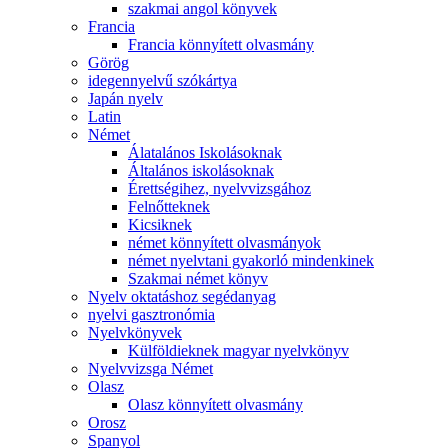
szakmai angol könyvek
Francia
Francia könnyített olvasmány
Görög
idegennyelvű szókártya
Japán nyelv
Latin
Német
Álatalános Iskolásoknak
Általános iskolásoknak
Érettségihez, nyelvvizsgához
Felnőtteknek
Kicsiknek
német könnyített olvasmányok
német nyelvtani gyakorló mindenkinek
Szakmai német könyv
Nyelv oktatáshoz segédanyag
nyelvi gasztronómia
Nyelvkönyvek
Külföldieknek magyar nyelvkönyv
Nyelvvizsga Német
Olasz
Olasz könnyített olvasmány
Orosz
Spanyol