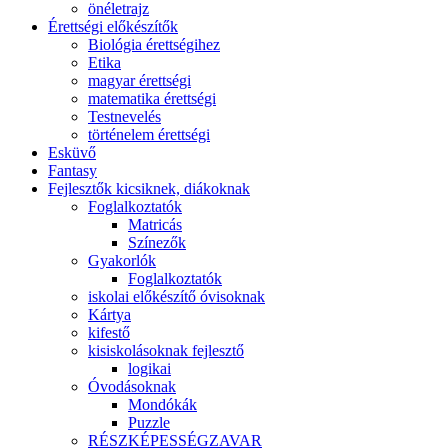
önéletrajz
Érettségi előkészítők
Biológia érettségihez
Etika
magyar érettségi
matematika érettségi
Testnevelés
történelem érettségi
Esküvő
Fantasy
Fejlesztők kicsiknek, diákoknak
Foglalkoztatók
Matricás
Színezők
Gyakorlók
Foglalkoztatók
iskolai előkészítő óvisoknak
Kártya
kifestő
kisiskolásoknak fejlesztő
logikai
Óvodásoknak
Mondókák
Puzzle
RÉSZKÉPESSÉGZAVAR