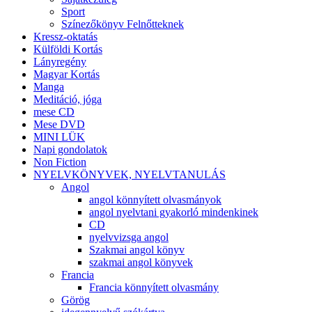
Sport
Színezőkönyv Felnőtteknek
Kressz-oktatás
Külföldi Kortás
Lányregény
Magyar Kortás
Manga
Meditáció, jóga
mese CD
Mese DVD
MINI LÜK
Napi gondolatok
Non Fiction
NYELVKÖNYVEK, NYELVTANULÁS
Angol
angol könnyített olvasmányok
angol nyelvtani gyakorló mindenkinek
CD
nyelvvizsga angol
Szakmai angol könyv
szakmai angol könyvek
Francia
Francia könnyített olvasmány
Görög