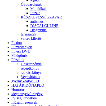
logikai
Óvodásoknak
Mondókák
Puzzle
RÉSZKÉPESSÉGZAVAR
autizmus
DISCALCULINE
Disgraphia
társasjáték
verses kifestő
Fiction
Filmregények
fitnesz DVD
Földgömb
Főzzünk
Gasztronómia
receptkönyv
szakácskönyv
Vegetáriánus
gyermekdalok CD
HATÁRIDŐNAPLÓ
Humoros
idegennyelvű regény
Ifjúsági irodalom
Ifjúsági regények