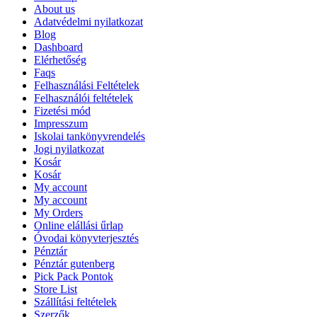
About us
Adatvédelmi nyilatkozat
Blog
Dashboard
Elérhetőség
Faqs
Felhasználási Feltételek
Felhasználói feltételek
Fizetési mód
Impresszum
Iskolai tankönyvrendelés
Jogi nyilatkozat
Kosár
Kosár
My account
My account
My Orders
Online elállási űrlap
Óvodai könyvterjesztés
Pénztár
Pénztár gutenberg
Pick Pack Pontok
Store List
Szállítási feltételek
Szerzők