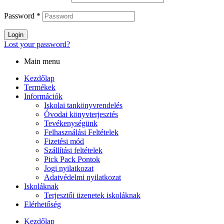
Password
*
Login
Lost your password?
Main menu
Kezdőlap
Termékek
Információk
Iskolai tankönyvrendelés
Óvodai könyvterjesztés
Tevékenységünk
Felhasználási Feltételek
Fizetési mód
Szállítási feltételek
Pick Pack Pontok
Jogi nyilatkozat
Adatvédelmi nyilatkozat
Iskoláknak
Terjesztői üzenetek iskoláknak
Elérhetőség
Kezdőlap