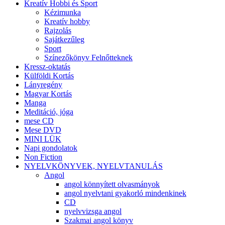
Kreatív Hobbi és Sport
Kézimunka
Kreatív hobby
Rajzolás
Sajátkezűleg
Sport
Színezőkönyv Felnőtteknek
Kressz-oktatás
Külföldi Kortás
Lányregény
Magyar Kortás
Manga
Meditáció, jóga
mese CD
Mese DVD
MINI LÜK
Napi gondolatok
Non Fiction
NYELVKÖNYVEK, NYELVTANULÁS
Angol
angol könnyített olvasmányok
angol nyelvtani gyakorló mindenkinek
CD
nyelvvizsga angol
Szakmai angol könyv