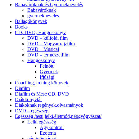
Babaváróknak és Gyermeknevelés
Babaváróknak
gyermeknevelés
Ballagókönyvek
Books
CD, DVD, Hangoskönyv
DVD – külföldi film
DVD – Magyar rajzfilm
DVD – Musical
DVD – természetfilm
Hangoskönyv
Felnőtt
Gyermek
Ifjúsági
Coaching, tréning könyvek
Diafilm
Diafilm és Mese CD, DVD
Diákkönyvtár
Diákoknak regények,olvasmányok
DVD – egészség
Egészség /testi,lelki,életmód,népgyógyászat/
Lelki egészség
Agykontroll
Ezotéria
népgyógyászat