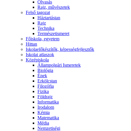
Olvasás
Rajz, művészetek
Felső tagozat
Háztartástan
Rajz
Technika
Természetismeret
Főiskola, egyetem
Hittan
Iskolaelőkészítők, képességfejlesztők
Iskolai atlaszok
Középiskola
Állampolgári Ismeretek
Biológia
Ének
Erkölcstan
Filozófia
Fizika
Földrajz
Informatika
Irodalom
Kémia
Matematika
Média
Nemzetiségi