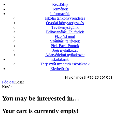
Kezdőlap
Termékek
Információk
Iskolai tankönyvrendelés
Óvodai könyvterjesztés
Tevékenységünk
Felhasználási Feltételek
Fizetési mód
Szállítási feltételek
Pick Pack Pontok
Jogi nyilatkozat
Adatvédelmi nyilatkozat
Iskoláknak
Terjesztői üzenetek iskoláknak
Elérhetőség
Hívjon most!
+36 23 361 051
Főoldal
Kosár
Kosár
You may be interested in…
Your cart is currently empty!