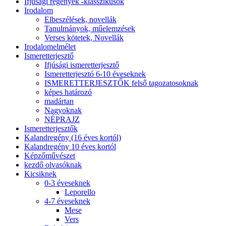
Ifjúsági regények -klasszikusok
Irodalom
Elbeszélések, novellák
Tanulmányok, műelemzések
Verses kötetek, Novellák
Irodalomelmélet
Ismeretterjesztő
Ifjúsági ismeretterjesztő
Ismeretterjesztó 6-10 éveseknek
ISMERETTERJESZTŐK felső tagozatosoknak
képes határozó
madártan
Nagyoknak
NÉPRAJZ
Ismeretterjesztők
Kalandregény (16 éves kortól)
Kalandregény 10 éves kortól
Képzőművészet
kezdő olvasóknak
Kicsiknek
0-3 éveseknek
Leporello
4-7 éveseknek
Mese
Vers