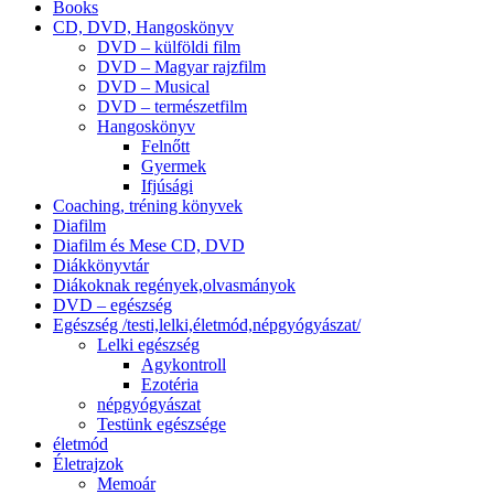
Books
CD, DVD, Hangoskönyv
DVD – külföldi film
DVD – Magyar rajzfilm
DVD – Musical
DVD – természetfilm
Hangoskönyv
Felnőtt
Gyermek
Ifjúsági
Coaching, tréning könyvek
Diafilm
Diafilm és Mese CD, DVD
Diákkönyvtár
Diákoknak regények,olvasmányok
DVD – egészség
Egészség /testi,lelki,életmód,népgyógyászat/
Lelki egészség
Agykontroll
Ezotéria
népgyógyászat
Testünk egészsége
életmód
Életrajzok
Memoár