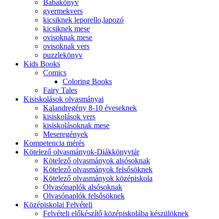
Babakönyv
gyermekvers
kicsiknek leporello,lapozó
kicsiknek mese
ovisoknak mese
ovisoknak vers
puzzlekönyv
Kids Books
Comics
Coloring Books
Fairy Tales
Kisiskolások olvasmányai
Kalandregény 8-10 éveseknek
kisiskolások vers
kisiskolásoknak mese
Meseregények
Kompetencia mérés
Kötelező olvasmányok-Diákkönyvtár
Kötelező olvasmányok alsósoknak
Kötelező olvasmányok felsősöknek
Kötelező olvasmányok középiskola
Olvasónaplók alsósoknak
Olvasónaplók felsősöknek
Középiskolai Felvételi
Felvételi előkészítő középiskolába készülöknek