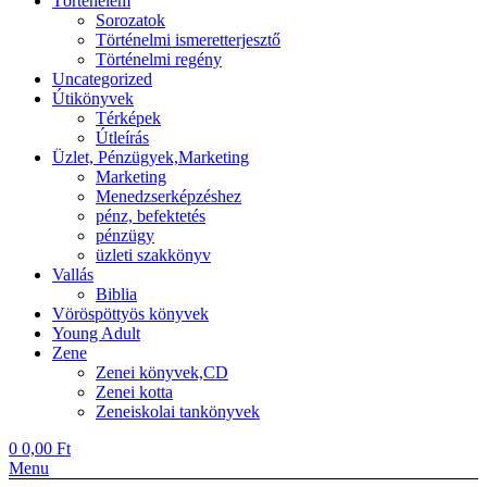
Történelem
Sorozatok
Történelmi ismeretterjesztő
Történelmi regény
Uncategorized
Útikönyvek
Térképek
Útleírás
Üzlet, Pénzügyek,Marketing
Marketing
Menedzserképzéshez
pénz, befektetés
pénzügy
üzleti szakkönyv
Vallás
Biblia
Vöröspöttyös könyvek
Young Adult
Zene
Zenei könyvek,CD
Zenei kotta
Zeneiskolai tankönyvek
0
0,00
Ft
Menu