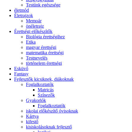
Testünk egészsége
életmód
Életrajzok
Memoár
önéletrajz
Érettségi előkészítők
Biológia érettségihez
Etika
magyar érettségi
matematika érettségi
Testnevelés
történelem érettségi
Esküvő
Fantasy
Fejlesztők kicsiknek, diákoknak
Foglalkoztatók
Matricás
Színezők
Gyakorlók
Foglalkoztatók
iskolai előkészítő óvisoknak
Kártya
kifestő
kisiskolásoknak fejlesztő