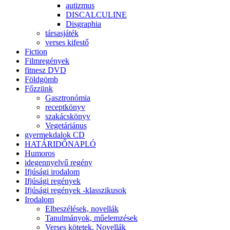
autizmus
DISCALCULINE
Disgraphia
társasjáték
verses kifestő
Fiction
Filmregények
fitnesz DVD
Földgömb
Főzzünk
Gasztronómia
receptkönyv
szakácskönyv
Vegetáriánus
gyermekdalok CD
HATÁRIDŐNAPLÓ
Humoros
idegennyelvű regény
Ifjúsági irodalom
Ifjúsági regények
Ifjúsági regények -klasszikusok
Irodalom
Elbeszélések, novellák
Tanulmányok, műelemzések
Verses kötetek, Novellák