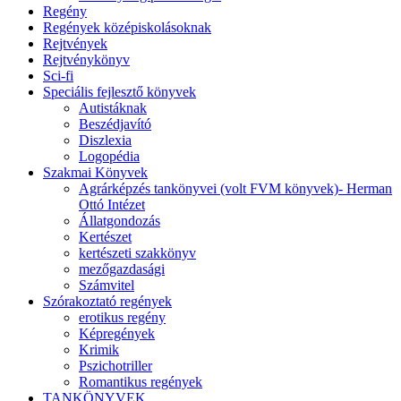
Regény
Regények középiskolásoknak
Rejtvények
Rejtvénykönyv
Sci-fi
Speciális fejlesztő könyvek
Autistáknak
Beszédjavító
Diszlexia
Logopédia
Szakmai Könyvek
Agrárképzés tankönyvei (volt FVM könyvek)- Herman
Ottó Intézet
Állatgondozás
Kertészet
kertészeti szakkönyv
mezőgazdasági
Számvitel
Szórakoztató regények
erotikus regény
Képregények
Krimik
Pszichotriller
Romantikus regények
TANKÖNYVEK