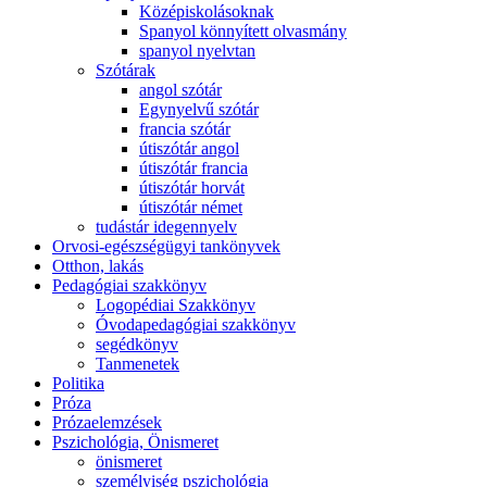
Középiskolásoknak
Spanyol könnyített olvasmány
spanyol nyelvtan
Szótárak
angol szótár
Egynyelvű szótár
francia szótár
útiszótár angol
útiszótár francia
útiszótár horvát
útiszótár német
tudástár idegennyelv
Orvosi-egészségügyi tankönyvek
Otthon, lakás
Pedagógiai szakkönyv
Logopédiai Szakkönyv
Óvodapedagógiai szakkönyv
segédkönyv
Tanmenetek
Politika
Próza
Prózaelemzések
Pszichológia, Önismeret
önismeret
személyiség pszichológia