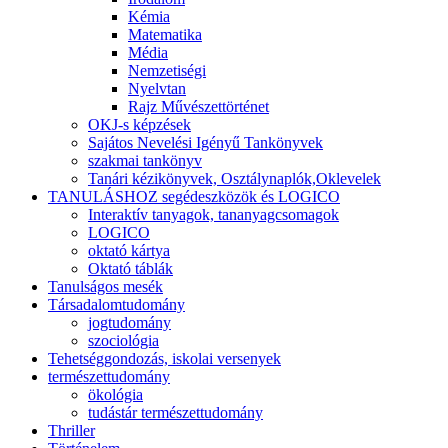
Kémia
Matematika
Média
Nemzetiségi
Nyelvtan
Rajz Művészettörténet
OKJ-s képzések
Sajátos Nevelési Igényű Tankönyvek
szakmai tankönyv
Tanári kézikönyvek, Osztálynaplók,Oklevelek
TANULÁSHOZ segédeszközök és LOGICO
Interaktív tanyagok, tananyagcsomagok
LOGICO
oktató kártya
Oktató táblák
Tanulságos mesék
Társadalomtudomány
jogtudomány
szociológia
Tehetséggondozás, iskolai versenyek
természettudomány
ökológia
tudástár természettudomány
Thriller