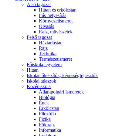
Alsó tagozat
Hittan és erkölcstan
Írás-helyesírás
Környezetismeret
Olvasás
Rajz, művészetek
Felső tagozat
Háztartástan
Rajz
Technika
Természetismeret
Főiskola, egyetem
Hittan
Iskolaelőkészítők, képességfejlesztők
Iskolai atlaszok
Középiskola
Állampolgári Ismeretek
Biológia
Ének
Erkölcstan
Filozófia
Fizika
Földrajz
Informatika
Irodalom