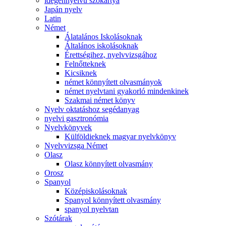
idegennyelvű szókártya
Japán nyelv
Latin
Német
Álatalános Iskolásoknak
Általános iskolásoknak
Érettségihez, nyelvvizsgához
Felnőtteknek
Kicsiknek
német könnyített olvasmányok
német nyelvtani gyakorló mindenkinek
Szakmai német könyv
Nyelv oktatáshoz segédanyag
nyelvi gasztronómia
Nyelvkönyvek
Külföldieknek magyar nyelvkönyv
Nyelvvizsga Német
Olasz
Olasz könnyített olvasmány
Orosz
Spanyol
Középiskolásoknak
Spanyol könnyített olvasmány
spanyol nyelvtan
Szótárak