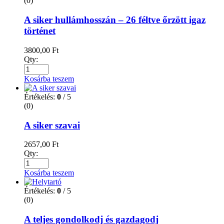
(0)
A siker hullámhosszán – 26 féltve őrzött igaz
történet
3800,00
Ft
Qty:
Kosárba teszem
Értékelés:
0
/ 5
(0)
A siker szavai
2657,00
Ft
Qty:
Kosárba teszem
Értékelés:
0
/ 5
(0)
A teljes gondolkodj és gazdagodj