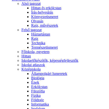
Alsó tagozat
Hittan és erkölcstan
Írás-helyesírás
Környezetismeret
Olvasás
Rajz, művészetek
Felső tagozat
Háztartástan
Rajz
Technika
Természetismeret
Főiskola, egyetem
Hittan
Iskolaelőkészítők, képességfejlesztők
Iskolai atlaszok
Középiskola
Állampolgári Ismeretek
Biológia
Ének
Erkölcstan
Filozófia
Fizika
Földrajz
Informatika
Irodalom