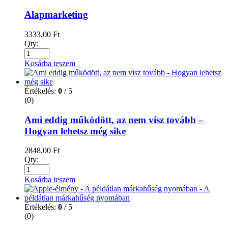
Alapmarketing
3333,00
Ft
Qty:
Kosárba teszem
Értékelés:
0
/ 5
(0)
Ami eddig működött, az nem visz tovább –
Hogyan lehetsz még sike
2848,00
Ft
Qty:
Kosárba teszem
Értékelés:
0
/ 5
(0)