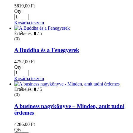
5619,00
Ft
Qty:
Kosárba teszem
Értékelés:
0
/ 5
(0)
A Buddha és a Fenegyerek
4752,00
Ft
Qty:
Kosárba teszem
Értékelés:
0
/ 5
(0)
A business nagykönyve – Minden, amit tudni
érdemes
4286,00
Ft
Qty: