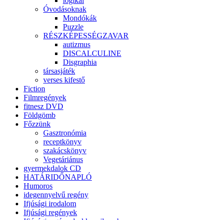
logikai
Óvodásoknak
Mondókák
Puzzle
RÉSZKÉPESSÉGZAVAR
autizmus
DISCALCULINE
Disgraphia
társasjáték
verses kifestő
Fiction
Filmregények
fitnesz DVD
Földgömb
Főzzünk
Gasztronómia
receptkönyv
szakácskönyv
Vegetáriánus
gyermekdalok CD
HATÁRIDŐNAPLÓ
Humoros
idegennyelvű regény
Ifjúsági irodalom
Ifjúsági regények