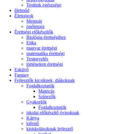
Testünk egészsége
életmód
Életrajzok
Memoár
önéletrajz
Érettségi előkészítők
Biológia érettségihez
Etika
magyar érettségi
matematika érettségi
Testnevelés
történelem érettségi
Esküvő
Fantasy
Fejlesztők kicsiknek, diákoknak
Foglalkoztatók
Matricás
Színezők
Gyakorlók
Foglalkoztatók
iskolai előkészítő óvisoknak
Kártya
kifestő
kisiskolásoknak fejlesztő