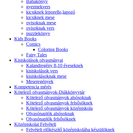
Babakönyv
gyermekvers
kicsiknek leporello,lapozó
kicsiknek mese
ovisoknak mese
ovisoknak vers
puzzlekönyv
Kids Books
Comics
Coloring Books
Fairy Tales
Kisiskolások olvasmányai
Kalandregény 8-10 éveseknek
kisiskolások vers
kisiskolásoknak mese
Meseregények
Kompetencia mérés
Kötelező olvasmányok-Diákkönyvtár
Kötelező olvasmányok alsósoknak
Kötelező olvasmányok felsősöknek
Kötelező olvasmányok középiskola
Olvasónaplók alsósoknak
Olvasónaplók felsősöknek
Középiskolai Felvételi
Felvételi előkészítő középiskolába készülöknek