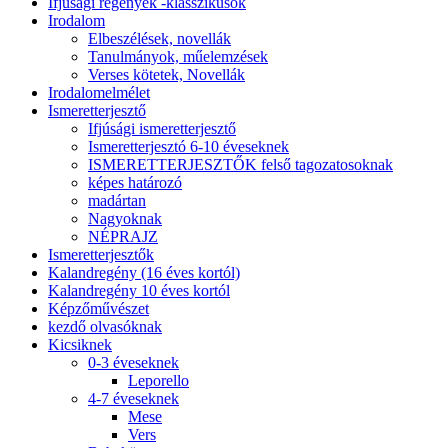
Ifjúsági regények -klasszikusok
Irodalom
Elbeszélések, novellák
Tanulmányok, műelemzések
Verses kötetek, Novellák
Irodalomelmélet
Ismeretterjesztő
Ifjúsági ismeretterjesztő
Ismeretterjesztó 6-10 éveseknek
ISMERETTERJESZTŐK felső tagozatosoknak
képes határozó
madártan
Nagyoknak
NÉPRAJZ
Ismeretterjesztők
Kalandregény (16 éves kortól)
Kalandregény 10 éves kortól
Képzőművészet
kezdő olvasóknak
Kicsiknek
0-3 éveseknek
Leporello
4-7 éveseknek
Mese
Vers