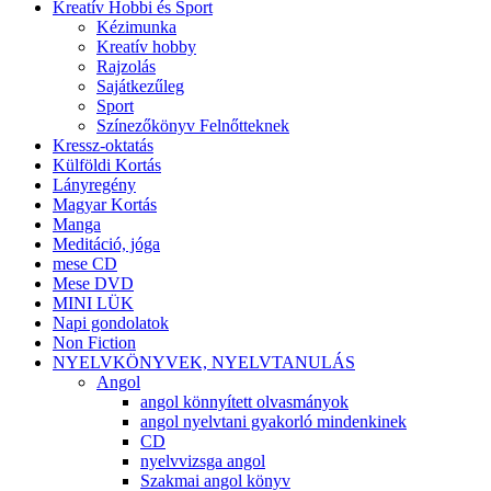
Kreatív Hobbi és Sport
Kézimunka
Kreatív hobby
Rajzolás
Sajátkezűleg
Sport
Színezőkönyv Felnőtteknek
Kressz-oktatás
Külföldi Kortás
Lányregény
Magyar Kortás
Manga
Meditáció, jóga
mese CD
Mese DVD
MINI LÜK
Napi gondolatok
Non Fiction
NYELVKÖNYVEK, NYELVTANULÁS
Angol
angol könnyített olvasmányok
angol nyelvtani gyakorló mindenkinek
CD
nyelvvizsga angol
Szakmai angol könyv