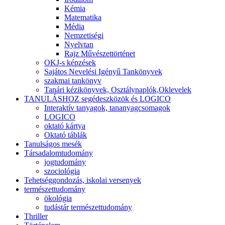
Kémia
Matematika
Média
Nemzetiségi
Nyelvtan
Rajz Művészettörténet
OKJ-s képzések
Sajátos Nevelési Igényű Tankönyvek
szakmai tankönyv
Tanári kézikönyvek, Osztálynaplók,Oklevelek
TANULÁSHOZ segédeszközök és LOGICO
Interaktív tanyagok, tananyagcsomagok
LOGICO
oktató kártya
Oktató táblák
Tanulságos mesék
Társadalomtudomány
jogtudomány
szociológia
Tehetséggondozás, iskolai versenyek
természettudomány
ökológia
tudástár természettudomány
Thriller