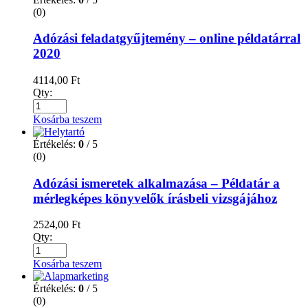
(0)
Adózási feladatgyűjtemény – online példatárral
2020
4114,00
Ft
Qty:
Kosárba teszem
Értékelés:
0
/ 5
(0)
Adózási ismeretek alkalmazása – Példatár a
mérlegképes könyvelők írásbeli vizsgájához
2524,00
Ft
Qty:
Kosárba teszem
Értékelés:
0
/ 5
(0)