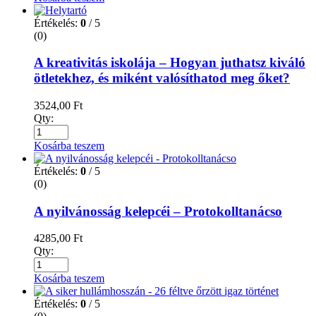
Értékelés:
0
/ 5
(0)
A kreativitás iskolája – Hogyan juthatsz kiváló
ötletekhez, és miként valósíthatod meg őket?
3524,00
Ft
Qty:
Kosárba teszem
Értékelés:
0
/ 5
(0)
A nyilvánosság kelepcéi – Protokolltanácso
4285,00
Ft
Qty:
Kosárba teszem
Értékelés:
0
/ 5