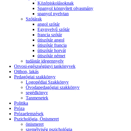
Középiskolásoknak
Spanyol könnyített olvasmány
spanyol nyelvtan
Szótárak
angol szótár
Egynyelvű szótár
francia szótár
útiszótár angol
útiszótár francia
útiszótár horvát
útiszótár német
tudástár idegennyelv
Orvosi-egészségügyi tankönyvek
Otthon, lakás
Pedagógiai szakkönyv
Logopédiai Szakkönyv
Óvodapedagógiai szakkönyv
segédkönyv
Tanmenetek
Politika
Próza
Prózaelemzések
Pszichológia, Önismeret
önismeret
személyiség pszichológia