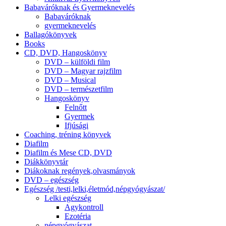
Babaváróknak és Gyermeknevelés
Babaváróknak
gyermeknevelés
Ballagókönyvek
Books
CD, DVD, Hangoskönyv
DVD – külföldi film
DVD – Magyar rajzfilm
DVD – Musical
DVD – természetfilm
Hangoskönyv
Felnőtt
Gyermek
Ifjúsági
Coaching, tréning könyvek
Diafilm
Diafilm és Mese CD, DVD
Diákkönyvtár
Diákoknak regények,olvasmányok
DVD – egészség
Egészség /testi,lelki,életmód,népgyógyászat/
Lelki egészség
Agykontroll
Ezotéria
népgyógyászat