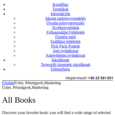
Kezdőlap
Termékek
Információk
Iskolai tankönyvrendelés
Óvodai könyvterjesztés
Tevékenységünk
Felhasználási Feltételek
Fizetési mód
Szállítási feltételek
Pick Pack Pontok
Jogi nyilatkozat
Adatvédelmi nyilatkozat
Iskoláknak
Terjesztői üzenetek iskoláknak
Elérhetőség
Hívjon most!
+36 23 361 051
Főoldal
Üzlet, Pénzügyek,Marketing
Üzlet, Pénzügyek,Marketing
All Books
Discover your favorite book: you will find a wide range of selected