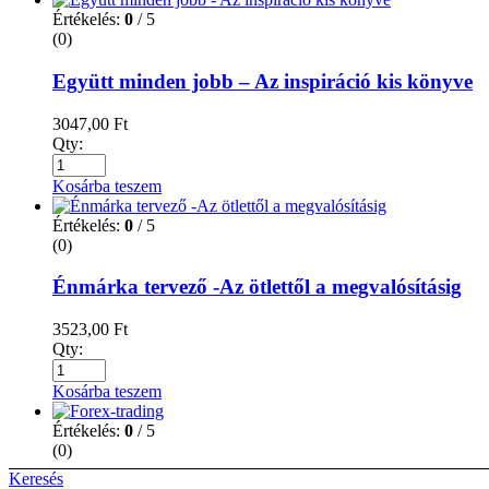
Értékelés:
0
/ 5
(0)
Együtt minden jobb – Az inspiráció kis könyve
3047,00
Ft
Qty:
Kosárba teszem
Értékelés:
0
/ 5
(0)
Énmárka tervező -Az ötlettől a megvalósításig
3523,00
Ft
Qty:
Kosárba teszem
Értékelés:
0
/ 5
(0)
Keresés