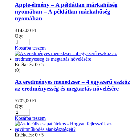
Apple-élmény – A példátlan márkahűség
nyomában – A példátlan márkahűség
nyomában
3143,00
Ft
Qty:
Kosárba teszem
Értékelés:
0
/ 5
(0)
Az eredményes menedzser – 4 egyszerű eszköz
az eredményesség és megtartás növelésére
5705,00
Ft
Qty:
Kosárba teszem
Értékelés:
0
/ 5