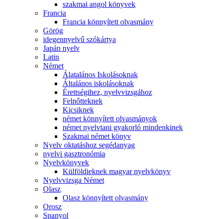
szakmai angol könyvek
Francia
Francia könnyített olvasmány
Görög
idegennyelvű szókártya
Japán nyelv
Latin
Német
Álatalános Iskolásoknak
Általános iskolásoknak
Érettségihez, nyelvvizsgához
Felnőtteknek
Kicsiknek
német könnyített olvasmányok
német nyelvtani gyakorló mindenkinek
Szakmai német könyv
Nyelv oktatáshoz segédanyag
nyelvi gasztronómia
Nyelvkönyvek
Külföldieknek magyar nyelvkönyv
Nyelvvizsga Német
Olasz
Olasz könnyített olvasmány
Orosz
Spanyol