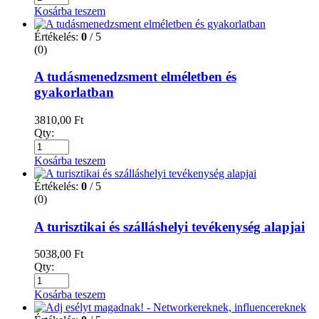
Kosárba teszem
Értékelés:
0
/ 5
(0)
A tudásmenedzsment elméletben és
gyakorlatban
3810,00
Ft
Qty:
Kosárba teszem
Értékelés:
0
/ 5
(0)
A turisztikai és szálláshelyi tevékenység alapjai
5038,00
Ft
Qty:
Kosárba teszem