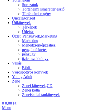
Történelem
Sorozatok
Történelmi ismeretterjesztő
Történelmi regény
Uncategorized
Útikönyvek
Térképek
Útleírás
Üzlet, Pénzügyek,Marketing
Marketing
Menedzserképzéshez
pénz, befektetés
pénzügy
üzleti szakkönyv
Vallás
Biblia
Vöröspöttyös könyvek
Young Adult
Zene
Zenei könyvek,CD
Zenei kotta
Zeneiskolai tankönyvek
0
0,00
Ft
Menu