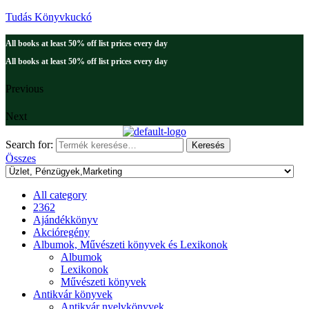
Tudás Könyvkuckó
All books at least 50% off list prices every day
All books at least 50% off list prices every day
Previous
Next
Search for:
Keresés
Összes
All category
2362
Ajándékkönyv
Akcióregény
Albumok, Művészeti könyvek és Lexikonok
Albumok
Lexikonok
Művészeti könyvek
Antikvár könyvek
Antikvár nyelvkönyvek