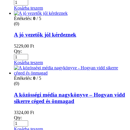
Kosárba teszem
Értékelés:
0
/ 5
(0)
A jó vezetők jól kérdeznek
5229,00
Ft
Qty:
Kosárba teszem
Értékelés:
0
/ 5
(0)
A közösségi média nagykönyve – Hogyan vidd
sikerre céged és önmagad
3324,00
Ft
Qty:
Kosárba teszem