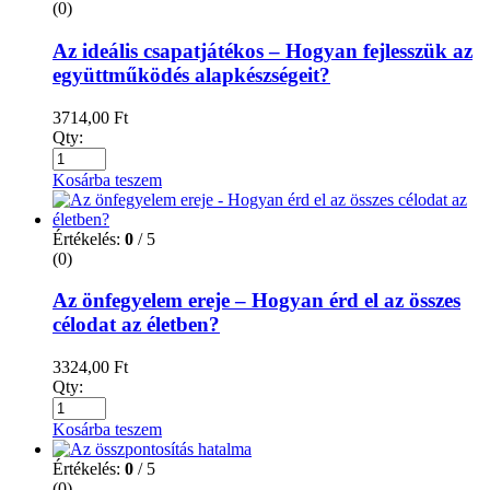
(0)
Az ideális csapatjátékos – Hogyan fejlesszük az
együttműködés alapkészségeit?
3714,00
Ft
Qty:
Kosárba teszem
Értékelés:
0
/ 5
(0)
Az önfegyelem ereje – Hogyan érd el az összes
célodat az életben?
3324,00
Ft
Qty:
Kosárba teszem
Értékelés:
0
/ 5
(0)