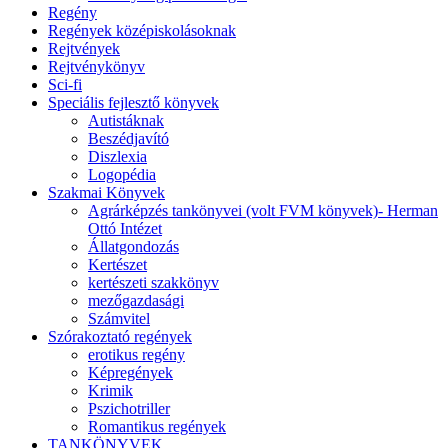
Regény
Regények középiskolásoknak
Rejtvények
Rejtvénykönyv
Sci-fi
Speciális fejlesztő könyvek
Autistáknak
Beszédjavító
Diszlexia
Logopédia
Szakmai Könyvek
Agrárképzés tankönyvei (volt FVM könyvek)- Herman
Ottó Intézet
Állatgondozás
Kertészet
kertészeti szakkönyv
mezőgazdasági
Számvitel
Szórakoztató regények
erotikus regény
Képregények
Krimik
Pszichotriller
Romantikus regények
TANKÖNYVEK