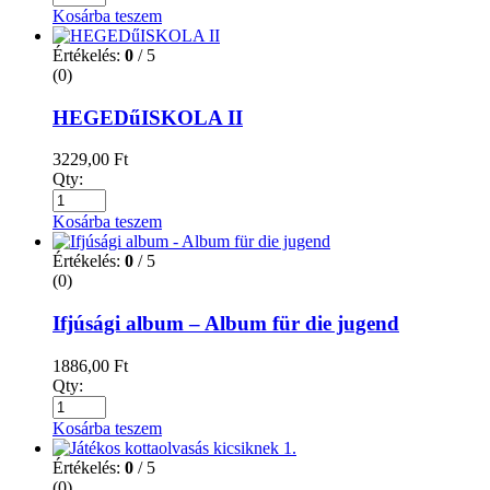
Kosárba teszem
Értékelés:
0
/ 5
(0)
HEGEDűISKOLA II
3229,00
Ft
Qty:
Kosárba teszem
Értékelés:
0
/ 5
(0)
Ifjúsági album – Album für die jugend
1886,00
Ft
Qty:
Kosárba teszem
Értékelés:
0
/ 5
(0)