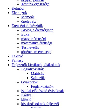
Testünk egészsége
életmód
Életrajzok
Memoár
önéletrajz
Érettségi előkészítők
Biológia érettségihez
Etika
magyar érettségi
matematika érettségi
Testnevelés
történelem érettségi
Esküvő
Fantasy
Fejlesztők kicsiknek, diákoknak
Foglalkoztatók
Matricás
Színezők
Gyakorlók
Foglalkoztatók
iskolai előkészítő óvisoknak
Kártya
kifestő
kisiskolásoknak fejlesztő