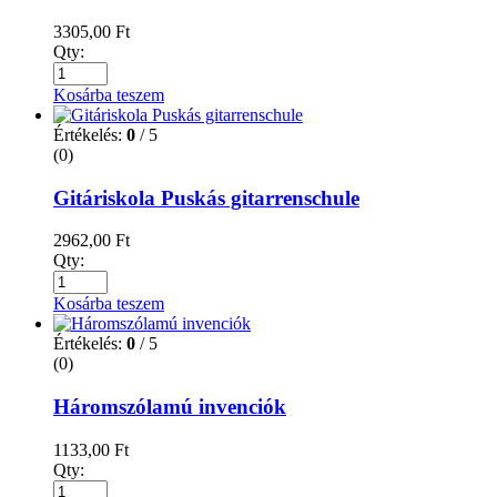
3305,00
Ft
Qty:
Kosárba teszem
Értékelés:
0
/ 5
(0)
Gitáriskola Puskás gitarrenschule
2962,00
Ft
Qty:
Kosárba teszem
Értékelés:
0
/ 5
(0)
Háromszólamú invenciók
1133,00
Ft
Qty: