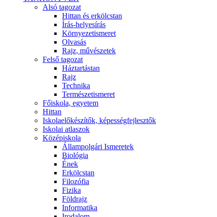
Alsó tagozat
Hittan és erkölcstan
Írás-helyesírás
Környezetismeret
Olvasás
Rajz, művészetek
Felső tagozat
Háztartástan
Rajz
Technika
Természetismeret
Főiskola, egyetem
Hittan
Iskolaelőkészítők, képességfejlesztők
Iskolai atlaszok
Középiskola
Állampolgári Ismeretek
Biológia
Ének
Erkölcstan
Filozófia
Fizika
Földrajz
Informatika
Irodalom