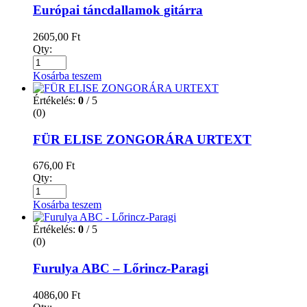
Európai táncdallamok gitárra
2605,00
Ft
Qty:
Kosárba teszem
Értékelés:
0
/ 5
(0)
FÜR ELISE ZONGORÁRA URTEXT
676,00
Ft
Qty:
Kosárba teszem
Értékelés:
0
/ 5
(0)
Furulya ABC – Lőrincz-Paragi
4086,00
Ft