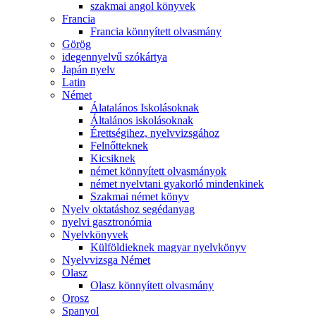
szakmai angol könyvek
Francia
Francia könnyített olvasmány
Görög
idegennyelvű szókártya
Japán nyelv
Latin
Német
Álatalános Iskolásoknak
Általános iskolásoknak
Érettségihez, nyelvvizsgához
Felnőtteknek
Kicsiknek
német könnyített olvasmányok
német nyelvtani gyakorló mindenkinek
Szakmai német könyv
Nyelv oktatáshoz segédanyag
nyelvi gasztronómia
Nyelvkönyvek
Külföldieknek magyar nyelvkönyv
Nyelvvizsga Német
Olasz
Olasz könnyített olvasmány
Orosz
Spanyol