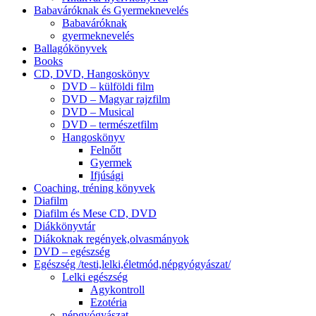
Babaváróknak és Gyermeknevelés
Babaváróknak
gyermeknevelés
Ballagókönyvek
Books
CD, DVD, Hangoskönyv
DVD – külföldi film
DVD – Magyar rajzfilm
DVD – Musical
DVD – természetfilm
Hangoskönyv
Felnőtt
Gyermek
Ifjúsági
Coaching, tréning könyvek
Diafilm
Diafilm és Mese CD, DVD
Diákkönyvtár
Diákoknak regények,olvasmányok
DVD – egészség
Egészség /testi,lelki,életmód,népgyógyászat/
Lelki egészség
Agykontroll
Ezotéria
népgyógyászat