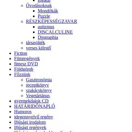
logikai
Óvodásoknak
Mondókák
Puzzle
RÉSZKÉPESSÉGZAVAR
autizmus
DISCALCULINE
Disgraphia
társasjáték
verses kifestő
Fiction
Filmregények
fitnesz DVD
Földgömb
Főzzünk
Gasztronómia
receptkönyv
szakácskönyv
Vegetáriánus
gyermekdalok CD
HATÁRIDŐNAPLÓ
Humoros
idegennyelvű regény
Ifjúsági irodalom
Ifjúsági regények