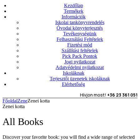
Kezdőlap
Termékek
Információk
Iskolai tankönyvrendelés
Óvodai könyvterjesztés
Tevékenységünk
Felhasználási Feltételek
Fizetési mód
Szállítási feltételek
Pick Pack Pontok
Jogi nyilatkozat
Adatvédelmi nyilatkozat
Iskoláknak
Terjesztői üzenetek iskoláknak
Elérhetőség
Hívjon most!
+36 23 361 051
Főoldal
Zene
Zenei kotta
Zenei kotta
All Books
Discover your favorite book: you will find a wide range of selected