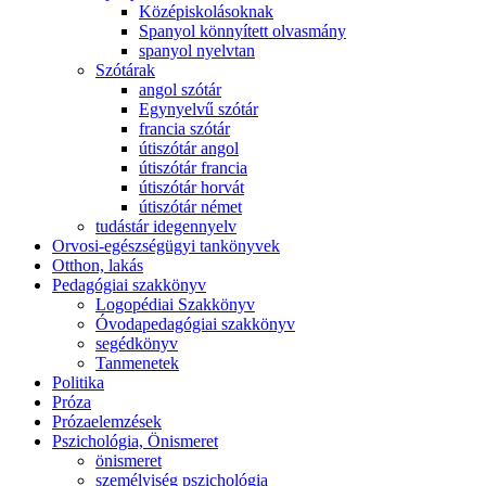
Középiskolásoknak
Spanyol könnyített olvasmány
spanyol nyelvtan
Szótárak
angol szótár
Egynyelvű szótár
francia szótár
útiszótár angol
útiszótár francia
útiszótár horvát
útiszótár német
tudástár idegennyelv
Orvosi-egészségügyi tankönyvek
Otthon, lakás
Pedagógiai szakkönyv
Logopédiai Szakkönyv
Óvodapedagógiai szakkönyv
segédkönyv
Tanmenetek
Politika
Próza
Prózaelemzések
Pszichológia, Önismeret
önismeret
személyiség pszichológia