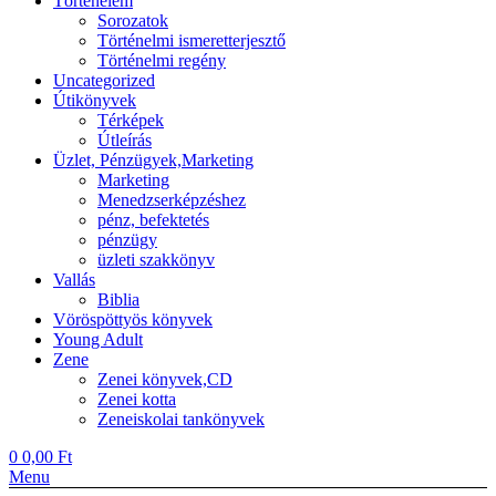
Történelem
Sorozatok
Történelmi ismeretterjesztő
Történelmi regény
Uncategorized
Útikönyvek
Térképek
Útleírás
Üzlet, Pénzügyek,Marketing
Marketing
Menedzserképzéshez
pénz, befektetés
pénzügy
üzleti szakkönyv
Vallás
Biblia
Vöröspöttyös könyvek
Young Adult
Zene
Zenei könyvek,CD
Zenei kotta
Zeneiskolai tankönyvek
0
0,00
Ft
Menu