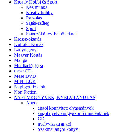
Kreatív Hobbi és Sport
Kézimunka
Kreatív hobby
Rajzolás
Sajátkezűleg
Sport
Színezőkönyv Felnőtteknek
Kressz-oktatás
Külföldi Kortás
Lányregény
Magyar Kortás
Manga
Meditáció, jóga
mese CD
Mese DVD
MINI LÜK
Napi gondolatok
Non Fiction
NYELVKÖNYVEK, NYELVTANULÁS
Angol
angol könnyített olvasmányok
angol nyelvtani gyakorló mindenkinek
CD
nyelvvizsga angol
Szakmai angol könyv