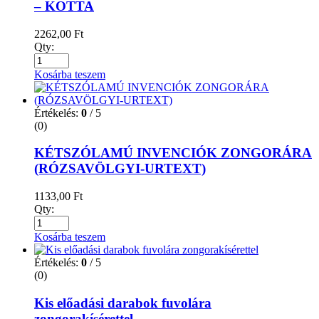
– KOTTA
2262,00
Ft
Qty:
Kosárba teszem
Értékelés:
0
/ 5
(0)
KÉTSZÓLAMÚ INVENCIÓK ZONGORÁRA
(RÓZSAVÖLGYI-URTEXT)
1133,00
Ft
Qty:
Kosárba teszem
Értékelés:
0
/ 5
(0)
Kis előadási darabok fuvolára
zongorakísérettel