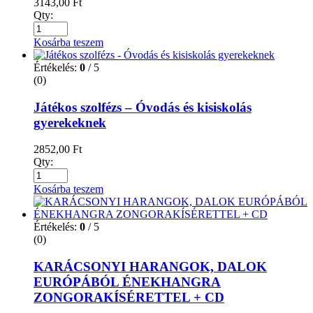
3143,00
Ft
Qty:
Kosárba teszem
Értékelés:
0
/ 5
(0)
Játékos szolfézs – Óvodás és kisiskolás
gyerekeknek
2852,00
Ft
Qty:
Kosárba teszem
Értékelés:
0
/ 5
(0)
KARÁCSONYI HARANGOK, DALOK
EURÓPÁBÓL ÉNEKHANGRA
ZONGORAKÍSÉRETTEL + CD