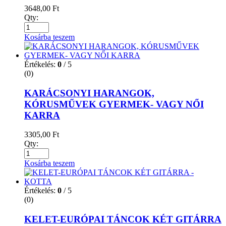
3648,00
Ft
Qty:
Kosárba teszem
Értékelés:
0
/ 5
(0)
KARÁCSONYI HARANGOK,
KÓRUSMŰVEK GYERMEK- VAGY NŐI
KARRA
3305,00
Ft
Qty:
Kosárba teszem
Értékelés:
0
/ 5
(0)
KELET-EURÓPAI TÁNCOK KÉT GITÁRRA