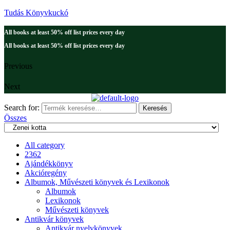
Tudás Könyvkuckó
All books at least 50% off list prices every day
All books at least 50% off list prices every day
Previous
Next
Search for:
Keresés
Összes
All category
2362
Ajándékkönyv
Akcióregény
Albumok, Művészeti könyvek és Lexikonok
Albumok
Lexikonok
Művészeti könyvek
Antikvár könyvek
Antikvár nyelvkönyvek