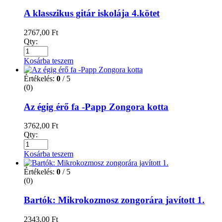
A klasszikus gitár iskolája 4.kötet
2767,00
Ft
Qty:
Kosárba teszem
Értékelés:
0
/ 5
(0)
Az égig érő fa -Papp Zongora kotta
3762,00
Ft
Qty:
Kosárba teszem
Értékelés:
0
/ 5
(0)
Bartók: Mikrokozmosz zongorára javított 1.
2343,00
Ft