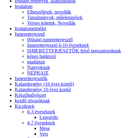
Ifjúsági regények -klasszikusok
Irodalom
Elbeszélések, novellák
Tanulmányok, műelemzések
Verses kötetek, Novellák
Irodalomelmélet
Ismeretterjesztő
Ifjúsági ismeretterjesztő
Ismeretterjesztó 6-10 éveseknek
ISMERETTERJESZTŐK felső tagozatosoknak
képes határozó
madártan
Nagyoknak
NÉPRAJZ
Ismeretterjesztők
Kalandregény (16 éves kortól)
Kalandregény 10 éves kortól
Képzőművészet
kezdő olvasóknak
Kicsiknek
0-3 éveseknek
Leporello
4-7 éveseknek
Mese
Vers