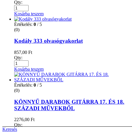
Qty:
Kosárba teszem
Értékelés:
0
/ 5
(0)
Kodály 333 olvasógyakorlat
857,00
Ft
Qty:
Kosárba teszem
Értékelés:
0
/ 5
(0)
KÖNNYŰ DARABOK GITÁRRA 17. ÉS 18.
SZÁZADI MŰVEKBŐL
2276,00
Ft
Qty:
Keresés