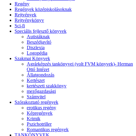
Regény
Regények középiskolásoknak
Rejtvények
Rejtvénykönyv
Sci-fi
Speciális fejlesztő könyvek
Autistáknak
Beszédjavító
Diszlexia
Logopédia
Szakmai Könyvek
Agrárképzés tankönyvei (volt FVM könyvek)- Herman
Ottó Intézet
Állatgondozás
Kertészet
kertészeti szakkönyv
mezőgazdasági
Számvitel
Szórakoztató regények
erotikus regény
Képregények
Krimik
Pszichotriller
Romantikus regények
TANKÖNYVEK