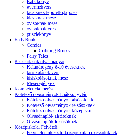
Babakönyv
gyermekvers
kicsiknek leporello,lapozó
kicsiknek mese
ovisoknak mese
ovisoknak vers
puzzlekönyv
Kids Books
Comics
Coloring Books
Fairy Tales
Kisiskolások olvasmányai
Kalandregény 8-10 éveseknek
kisiskolások vers
kisiskolásoknak mese
Meseregények
Kompetencia mérés
Kötelező olvasmányok-Diákkönyvtár
Kötelező olvasmányok alsósoknak
Kötelező olvasmányok felsősöknek
Kötelező olvasmányok középiskola
Olvasónaplók alsósoknak
Olvasónaplók felsősöknek
Középiskolai Felvételi
Felvételi előkészítő középiskolába készülöknek