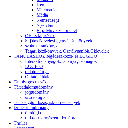
Kémia
Matematika
Média
Nemzetiségi
Nyelvtan
Rajz Művészettörténet
OKJ-s képzések
Sajátos Nevelési Igényű Tankönyvek
szakmai tankönyv
Tanári kézikönyvek, Osztálynaplók,Oklevelek
TANULÁSHOZ segédeszközök és LOGICO
Interaktív tanyagok, tananyagcsomagok
LOGICO
oktató kártya
Oktató táblák
Tanulságos mesék
Társadalomtudomány
jogtudomány
szociológia
Tehetséggondozás, iskolai versenyek
természettudomány
ökológia
tudástár természettudomány
Thriller