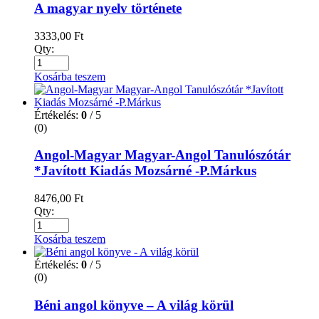
A magyar nyelv története
3333,00
Ft
Qty:
Kosárba teszem
Értékelés:
0
/ 5
(0)
Angol-Magyar Magyar-Angol Tanulószótár
*Javított Kiadás Mozsárné -P.Márkus
8476,00
Ft
Qty:
Kosárba teszem
Értékelés:
0
/ 5
(0)
Béni angol könyve – A világ körül