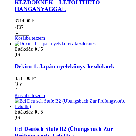
KEZDŐKNEK – LETÖLTHETŐ
HANGANYAGGAL
3714,00
Ft
Qty:
Kosárba teszem
Értékelés:
0
/ 5
(0)
Dekiru 1. Japán nyelvkönyv kezdőknek
8381,00
Ft
Qty:
Kosárba teszem
Értékelés:
0
/ 5
(0)
Ecl Deutsch Stufe B2 (Übungsbuch Zur
Prüfungsvorb. Letölth.)