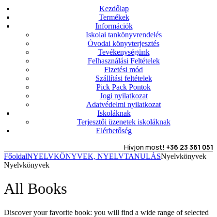
Kezdőlap
Termékek
Információk
Iskolai tankönyvrendelés
Óvodai könyvterjesztés
Tevékenységünk
Felhasználási Feltételek
Fizetési mód
Szállítási feltételek
Pick Pack Pontok
Jogi nyilatkozat
Adatvédelmi nyilatkozat
Iskoláknak
Terjesztői üzenetek iskoláknak
Elérhetőség
Hívjon most!
+36 23 361 051
Főoldal
NYELVKÖNYVEK, NYELVTANULÁS
Nyelvkönyvek
Nyelvkönyvek
All Books
Discover your favorite book: you will find a wide range of selected