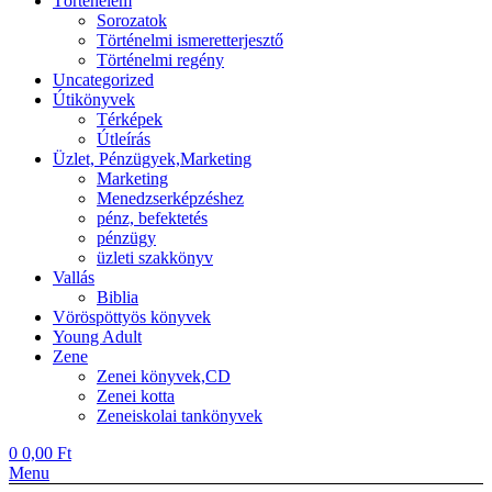
Történelem
Sorozatok
Történelmi ismeretterjesztő
Történelmi regény
Uncategorized
Útikönyvek
Térképek
Útleírás
Üzlet, Pénzügyek,Marketing
Marketing
Menedzserképzéshez
pénz, befektetés
pénzügy
üzleti szakkönyv
Vallás
Biblia
Vöröspöttyös könyvek
Young Adult
Zene
Zenei könyvek,CD
Zenei kotta
Zeneiskolai tankönyvek
0
0,00
Ft
Menu