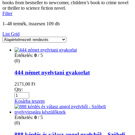
books from bestseller to newcomer, children’s book to crime novel
or thriller to science fiction novel.
Filter
1–48 termék, összesen 109 db
List
Grid
Értékelés:
0
/ 5
(0)
444 német nyelvtani gyakorlat
2171,00
Ft
Qty:
Kosárba teszem
Értékelés:
0
/ 5
(0)
888 kérdés és válasz angol nyelvből – Szóbeli