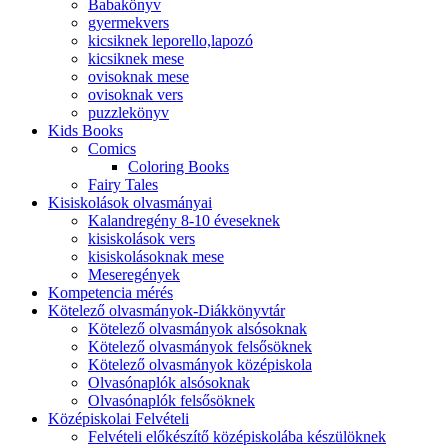
Babakönyv
gyermekvers
kicsiknek leporello,lapozó
kicsiknek mese
ovisoknak mese
ovisoknak vers
puzzlekönyv
Kids Books
Comics
Coloring Books
Fairy Tales
Kisiskolások olvasmányai
Kalandregény 8-10 éveseknek
kisiskolások vers
kisiskolásoknak mese
Meseregények
Kompetencia mérés
Kötelező olvasmányok-Diákkönyvtár
Kötelező olvasmányok alsósoknak
Kötelező olvasmányok felsősöknek
Kötelező olvasmányok középiskola
Olvasónaplók alsósoknak
Olvasónaplók felsősöknek
Középiskolai Felvételi
Felvételi előkészítő középiskolába készülöknek