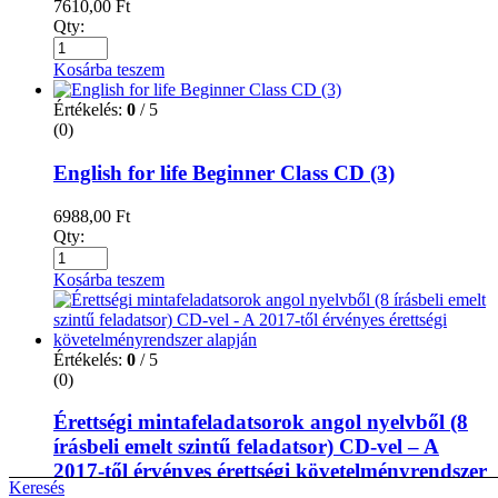
7610,00
Ft
Qty:
Kosárba teszem
Értékelés:
0
/ 5
(0)
English for life Beginner Class CD (3)
6988,00
Ft
Qty:
Kosárba teszem
Értékelés:
0
/ 5
(0)
Érettségi mintafeladatsorok angol nyelvből (8
írásbeli emelt szintű feladatsor) CD-vel – A
2017-től érvényes érettségi követelményrendszer
Keresés
alapján