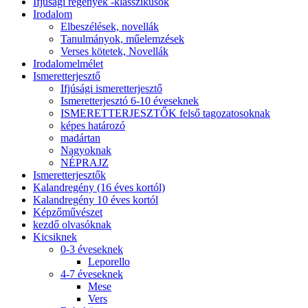
Ifjúsági regények -klasszikusok
Irodalom
Elbeszélések, novellák
Tanulmányok, műelemzések
Verses kötetek, Novellák
Irodalomelmélet
Ismeretterjesztő
Ifjúsági ismeretterjesztő
Ismeretterjesztó 6-10 éveseknek
ISMERETTERJESZTŐK felső tagozatosoknak
képes határozó
madártan
Nagyoknak
NÉPRAJZ
Ismeretterjesztők
Kalandregény (16 éves kortól)
Kalandregény 10 éves kortól
Képzőművészet
kezdő olvasóknak
Kicsiknek
0-3 éveseknek
Leporello
4-7 éveseknek
Mese
Vers