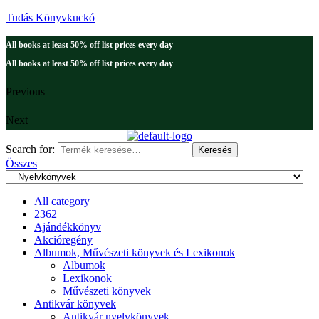
Tudás Könyvkuckó
All books at least 50% off list prices every day
All books at least 50% off list prices every day
Previous
Next
Search for:
Keresés
Összes
All category
2362
Ajándékkönyv
Akcióregény
Albumok, Művészeti könyvek és Lexikonok
Albumok
Lexikonok
Művészeti könyvek
Antikvár könyvek
Antikvár nyelvkönyvek