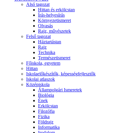
Alsó tagozat
Hittan és erkölcstan
Írás-helyesírás
Környezetismeret
Olvasás
Rajz, művészetek
Felső tagozat
Háztartástan
Rajz
Technika
Természetismeret
Főiskola, egyetem
Hittan
Iskolaelőkészítők, képességfejlesztők
Iskolai atlaszok
Középiskola
Állampolgári Ismeretek
Biológia
Ének
Erkölcstan
Filozófia
Fizika
Földrajz
Informatika
Irodalom