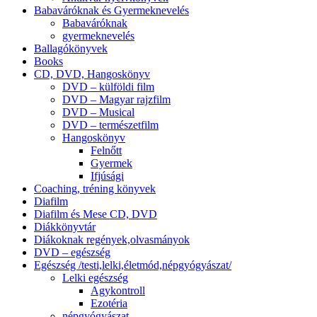
Babaváróknak és Gyermeknevelés
Babaváróknak
gyermeknevelés
Ballagókönyvek
Books
CD, DVD, Hangoskönyv
DVD – külföldi film
DVD – Magyar rajzfilm
DVD – Musical
DVD – természetfilm
Hangoskönyv
Felnőtt
Gyermek
Ifjúsági
Coaching, tréning könyvek
Diafilm
Diafilm és Mese CD, DVD
Diákkönyvtár
Diákoknak regények,olvasmányok
DVD – egészség
Egészség /testi,lelki,életmód,népgyógyászat/
Lelki egészség
Agykontroll
Ezotéria
népgyógyászat