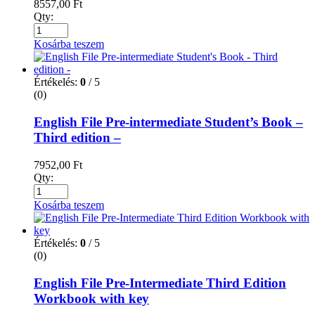
8557,00
Ft
Qty:
Kosárba teszem
Értékelés:
0
/ 5
(0)
English File Pre-intermediate Student’s Book –
Third edition –
7952,00
Ft
Qty:
Kosárba teszem
Értékelés:
0
/ 5
(0)
English File Pre-Intermediate Third Edition
Workbook with key