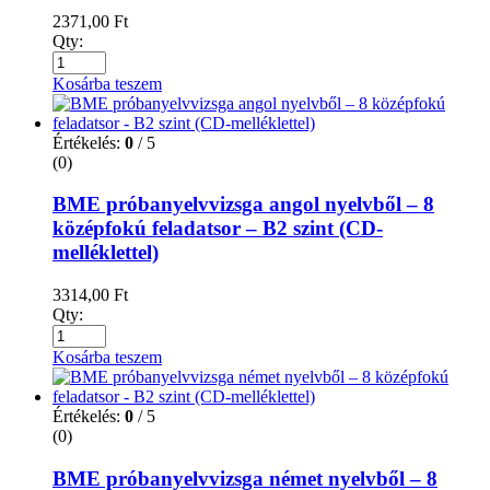
2371,00
Ft
Qty:
Kosárba teszem
Értékelés:
0
/ 5
(0)
BME próbanyelvvizsga angol nyelvből – 8
középfokú feladatsor – B2 szint (CD-
melléklettel)
3314,00
Ft
Qty:
Kosárba teszem
Értékelés:
0
/ 5
(0)
BME próbanyelvvizsga német nyelvből – 8