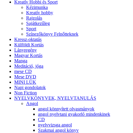
Kreatív Hobbi és Sport
Kézimunka
Kreatív hobby
Rajzolás
Sajátkezűleg
Sport
Színezőkönyv Felnőtteknek
Kressz-oktatás
Külföldi Kortás
Lányregény
Magyar Kortás
Manga
Meditáció, jóga
mese CD
Mese DVD
MINI LÜK
Napi gondolatok
Non Fiction
NYELVKÖNYVEK, NYELVTANULÁS
Angol
angol könnyített olvasmányok
angol nyelvtani gyakorló mindenkinek
CD
nyelvvizsga angol
Szakmai angol könyv