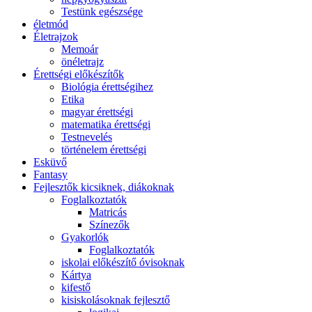
Testünk egészsége
életmód
Életrajzok
Memoár
önéletrajz
Érettségi előkészítők
Biológia érettségihez
Etika
magyar érettségi
matematika érettségi
Testnevelés
történelem érettségi
Esküvő
Fantasy
Fejlesztők kicsiknek, diákoknak
Foglalkoztatók
Matricás
Színezők
Gyakorlók
Foglalkoztatók
iskolai előkészítő óvisoknak
Kártya
kifestő
kisiskolásoknak fejlesztő