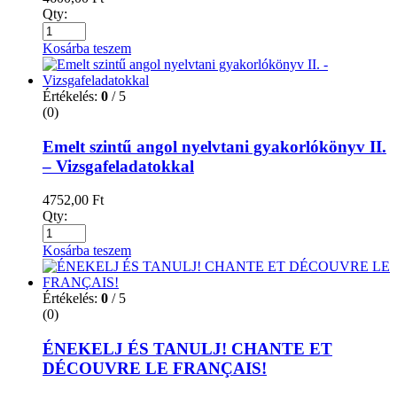
Qty:
Kosárba teszem
Értékelés:
0
/ 5
(0)
Emelt szintű angol nyelvtani gyakorlókönyv II.
– Vizsgafeladatokkal
4752,00
Ft
Qty:
Kosárba teszem
Értékelés:
0
/ 5
(0)
ÉNEKELJ ÉS TANULJ! CHANTE ET
DÉCOUVRE LE FRANÇAIS!