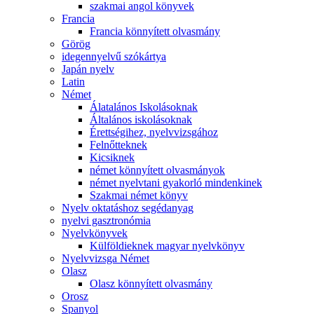
szakmai angol könyvek
Francia
Francia könnyített olvasmány
Görög
idegennyelvű szókártya
Japán nyelv
Latin
Német
Álatalános Iskolásoknak
Általános iskolásoknak
Érettségihez, nyelvvizsgához
Felnőtteknek
Kicsiknek
német könnyített olvasmányok
német nyelvtani gyakorló mindenkinek
Szakmai német könyv
Nyelv oktatáshoz segédanyag
nyelvi gasztronómia
Nyelvkönyvek
Külföldieknek magyar nyelvkönyv
Nyelvvizsga Német
Olasz
Olasz könnyített olvasmány
Orosz
Spanyol