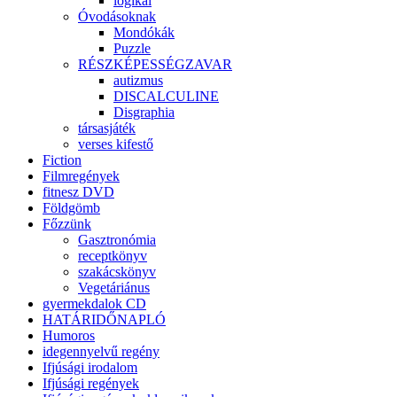
logikai
Óvodásoknak
Mondókák
Puzzle
RÉSZKÉPESSÉGZAVAR
autizmus
DISCALCULINE
Disgraphia
társasjáték
verses kifestő
Fiction
Filmregények
fitnesz DVD
Földgömb
Főzzünk
Gasztronómia
receptkönyv
szakácskönyv
Vegetáriánus
gyermekdalok CD
HATÁRIDŐNAPLÓ
Humoros
idegennyelvű regény
Ifjúsági irodalom
Ifjúsági regények