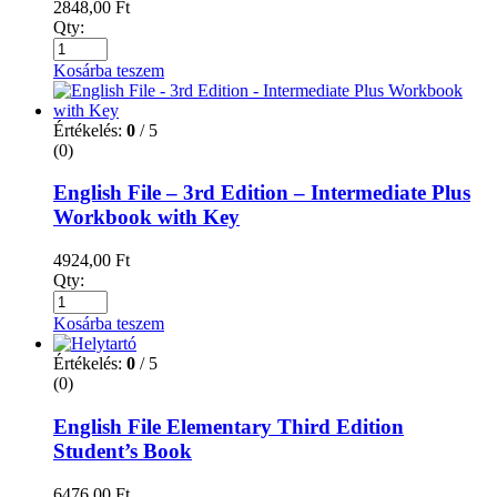
2848,00
Ft
Qty:
Kosárba teszem
Értékelés:
0
/ 5
(0)
English File – 3rd Edition – Intermediate Plus
Workbook with Key
4924,00
Ft
Qty:
Kosárba teszem
Értékelés:
0
/ 5
(0)
English File Elementary Third Edition
Student’s Book
6476,00
Ft