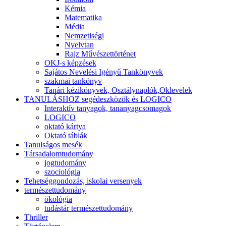
Kémia
Matematika
Média
Nemzetiségi
Nyelvtan
Rajz Művészettörténet
OKJ-s képzések
Sajátos Nevelési Igényű Tankönyvek
szakmai tankönyv
Tanári kézikönyvek, Osztálynaplók,Oklevelek
TANULÁSHOZ segédeszközök és LOGICO
Interaktív tanyagok, tananyagcsomagok
LOGICO
oktató kártya
Oktató táblák
Tanulságos mesék
Társadalomtudomány
jogtudomány
szociológia
Tehetséggondozás, iskolai versenyek
természettudomány
ökológia
tudástár természettudomány
Thriller