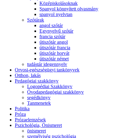
Középiskolásoknak
Spanyol könnyített olvasmány
spanyol nyelvtan
Szótárak
angol szótár
Egynyelvű szótár
francia szótár
útiszótár angol
útiszótár francia
útiszótár horvát
útiszótár német
tudástár idegennyelv
Orvosi-egészségügyi tankönyvek
Otthon, lakás
Pedagógiai szakkönyv
Logopédiai Szakkönyv
Óvodapedagógiai szakkönyv
segédkönyv
Tanmenetek
Politika
Próza
Prózaelemzések
Pszichológia, Önismeret
önismeret
személyiség pszichológia