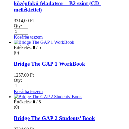
középfokú feladatsor – B2 szint (CD-
melléklettel)
3314,00
Ft
Qty:
Kosárba teszem
Értékelés:
0
/ 5
(0)
Bridge The GAP 1 WorkBook
1257,00
Ft
Qty:
Kosárba teszem
Értékelés:
0
/ 5
(0)
Bridge The GAP 2 Students’ Book