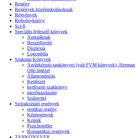
Regény
Regények középiskolásoknak
Rejtvények
Rejtvénykönyv
Sci-fi
Speciális fejlesztő könyvek
Autistáknak
Beszédjavító
Diszlexia
Logopédia
Szakmai Könyvek
Agrárképzés tankönyvei (volt FVM könyvek)- Herman
Ottó Intézet
Állatgondozás
Kertészet
kertészeti szakkönyv
mezőgazdasági
Számvitel
Szórakoztató regények
erotikus regény
Képregények
Krimik
Pszichotriller
Romantikus regények
TANKÖNYVEK