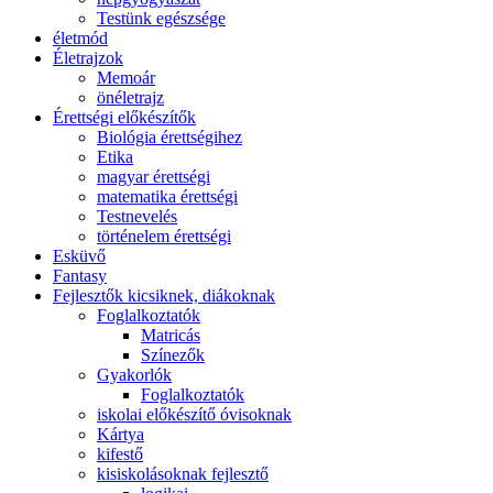
Testünk egészsége
életmód
Életrajzok
Memoár
önéletrajz
Érettségi előkészítők
Biológia érettségihez
Etika
magyar érettségi
matematika érettségi
Testnevelés
történelem érettségi
Esküvő
Fantasy
Fejlesztők kicsiknek, diákoknak
Foglalkoztatók
Matricás
Színezők
Gyakorlók
Foglalkoztatók
iskolai előkészítő óvisoknak
Kártya
kifestő
kisiskolásoknak fejlesztő