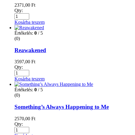
2371,00
Ft
Qty:
Kosárba teszem
Értékelés:
0
/ 5
(0)
Reawakened
3597,00
Ft
Qty:
Kosárba teszem
Értékelés:
0
/ 5
(0)
Something’s Always Happening to Me
2570,00
Ft
Qty: