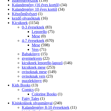
Ismeretterjesztők
(139)
Kalandregény (16 éves kortól)
(34)
Kalandregény 10 éves kortól
(34)
Képzőművészet
(1)
kezdő olvasóknak
(16)
Kicsiknek
(1154)
0-3 éveseknek
(83)
Leporello
(75)
Mese
(0)
4-7 éveseknek
(670)
Mese
(598)
Vers
(71)
Babakönyv
(15)
gyermekvers
(22)
kicsiknek leporello,lapozó
(146)
kicsiknek mese
(253)
ovisoknak mese
(149)
ovisoknak vers
(23)
puzzlekönyv
(6)
Kids Books
(13)
Comics
(1)
Coloring Books
(1)
Fairy Tales
(1)
Kisiskolások olvasmányai
(240)
Kalandregény 8-10 éveseknek
(11)