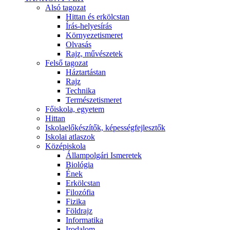
Alsó tagozat
Hittan és erkölcstan
Írás-helyesírás
Környezetismeret
Olvasás
Rajz, művészetek
Felső tagozat
Háztartástan
Rajz
Technika
Természetismeret
Főiskola, egyetem
Hittan
Iskolaelőkészítők, képességfejlesztők
Iskolai atlaszok
Középiskola
Állampolgári Ismeretek
Biológia
Ének
Erkölcstan
Filozófia
Fizika
Földrajz
Informatika
Irodalom