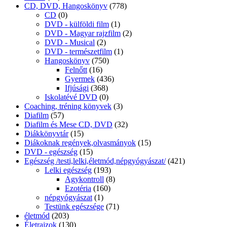
CD, DVD, Hangoskönyv
(778)
CD
(0)
DVD - külföldi film
(1)
DVD - Magyar rajzfilm
(2)
DVD - Musical
(2)
DVD - természetfilm
(1)
Hangoskönyv
(750)
Felnőtt
(16)
Gyermek
(436)
Ifjúsági
(368)
Iskolatévé DVD
(0)
Coaching, tréning könyvek
(3)
Diafilm
(57)
Diafilm és Mese CD, DVD
(32)
Diákkönyvtár
(15)
Diákoknak regények,olvasmányok
(15)
DVD - egészség
(15)
Egészség /testi,lelki,életmód,népgyógyászat/
(421)
Lelki egészség
(193)
Agykontroll
(8)
Ezotéria
(160)
népgyógyászat
(1)
Testünk egészsége
(71)
életmód
(203)
Életrajzok
(130)