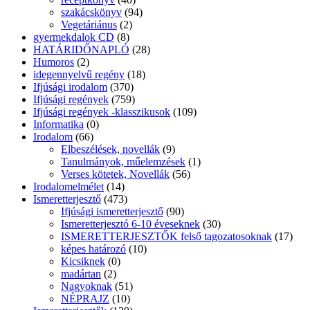
szakácskönyv
(94)
Vegetáriánus
(2)
gyermekdalok CD
(8)
HATÁRIDŐNAPLÓ
(28)
Humoros
(2)
idegennyelvű regény
(18)
Ifjúsági irodalom
(370)
Ifjúsági regények
(759)
Ifjúsági regények -klasszikusok
(109)
Informatika
(0)
Irodalom
(66)
Elbeszélések, novellák
(9)
Tanulmányok, műelemzések
(1)
Verses kötetek, Novellák
(56)
Irodalomelmélet
(14)
Ismeretterjesztő
(473)
Ifjúsági ismeretterjesztő
(90)
Ismeretterjesztó 6-10 éveseknek
(30)
ISMERETTERJESZTŐK felső tagozatosoknak
(17)
képes határozó
(10)
Kicsiknek
(0)
madártan
(2)
Nagyoknak
(51)
NÉPRAJZ
(10)