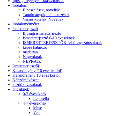
Ifjúsági regények -klasszikusok
Irodalom
Elbeszélések, novellák
Tanulmányok, műelemzések
Verses kötetek, Novellák
Irodalomelmélet
Ismeretterjesztő
Ifjúsági ismeretterjesztő
Ismeretterjesztó 6-10 éveseknek
ISMERETTERJESZTŐK felső tagozatosoknak
képes határozó
madártan
Nagyoknak
NÉPRAJZ
Ismeretterjesztők
Kalandregény (16 éves kortól)
Kalandregény 10 éves kortól
Képzőművészet
kezdő olvasóknak
Kicsiknek
0-3 éveseknek
Leporello
4-7 éveseknek
Mese
Vers