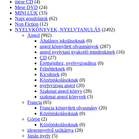
mese CD
(4)
Mese DVD
(24)
MINI LÜK
(33)
Napi gondolatok
(62)
Non Fiction
(12)
NYELVKÖNYVEK, NYELVTANULÁS
(2492)
Angol
(992)
Általános iskolásoknak
(0)
angol könnyített olvasmányok
(287)
angol nyelvtani gyakorló mindenkinek
(16)
CD
(27)
Érettségihez, nyelvvizsgához
(0)
Felnőtteknek
(0)
Kicsiknek
(0)
Középiskolásoknak
(0)
nyelvvizsga angol
(20)
Szakmai angol könyv
(28)
szakmai angol könyvek
(3)
Francia
(65)
Francia könnyített olvasmány
(20)
Középiskolásoknak
(0)
Görög
(2)
Középiskolásoknak
(0)
idegennyelvű szókártya
(28)
Japán nyelv
(5)