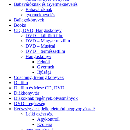
Babaváróknak és Gyermeknevelés
Babaváróknak
gyermeknevelés
Ballagókönyvek
Books
CD, DVD, Hangoskönyv
DVD – külföldi film
DVD – Magyar rajzfilm
DVD – Musical
DVD – természetfilm
Hangoskönyv
Felnőtt
Gyermek
Ifjúsági
Coaching, tréning könyvek
Diafilm
Diafilm és Mese CD, DVD
Diákkönyvtár
Diákoknak regények,olvasmányok
DVD – egészség
Egészség /testi,lelki,életmód,népgyógyászat/
Lelki egészség
Agykontroll
Ezotéria
népgyógyászat