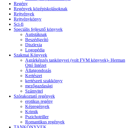
Regény
Regények középiskolásoknak
Rejtvények
Rejtvénykönyv
Sci-fi
Speciális fejlesztő könyvek
Autistáknak
Beszédjavító
Diszlexia
Logopédia
Szakmai Könyvek
Agrárképzés tankönyvei (volt FVM könyvek)- Herman
Ottó Intézet
Állatgondozás
Kertészet
kertészeti szakkönyv
mezőgazdasági
Számvitel
Szórakoztató regények
erotikus regény
Képregények
Krimik
Pszichotriller
Romantikus regények
TANKÖNYVEK