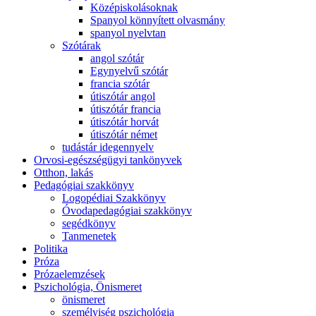
Középiskolásoknak
Spanyol könnyített olvasmány
spanyol nyelvtan
Szótárak
angol szótár
Egynyelvű szótár
francia szótár
útiszótár angol
útiszótár francia
útiszótár horvát
útiszótár német
tudástár idegennyelv
Orvosi-egészségügyi tankönyvek
Otthon, lakás
Pedagógiai szakkönyv
Logopédiai Szakkönyv
Óvodapedagógiai szakkönyv
segédkönyv
Tanmenetek
Politika
Próza
Prózaelemzések
Pszichológia, Önismeret
önismeret
személyiség pszichológia