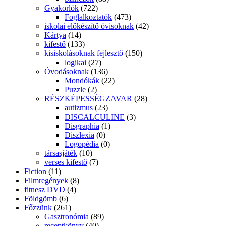
Gyakorlók
(722)
Foglalkoztatók
(473)
iskolai előkészítő óvisoknak
(42)
Kártya
(14)
kifestő
(133)
kisiskolásoknak fejlesztő
(150)
logikai
(27)
Óvodásoknak
(136)
Mondókák
(22)
Puzzle
(2)
RÉSZKÉPESSÉGZAVAR
(28)
autizmus
(23)
DISCALCULINE
(3)
Disgraphia
(1)
Diszlexia
(0)
Logopédia
(0)
társasjáték
(10)
verses kifestő
(7)
Fiction
(11)
Filmregények
(8)
fitnesz DVD
(4)
Földgömb
(6)
Főzzünk
(261)
Gasztronómia
(89)
receptkönyv
(40)