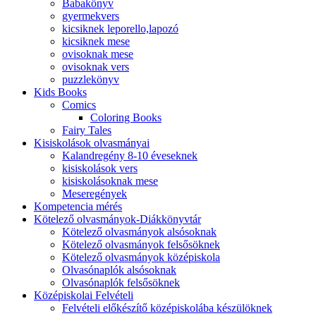
Babakönyv
gyermekvers
kicsiknek leporello,lapozó
kicsiknek mese
ovisoknak mese
ovisoknak vers
puzzlekönyv
Kids Books
Comics
Coloring Books
Fairy Tales
Kisiskolások olvasmányai
Kalandregény 8-10 éveseknek
kisiskolások vers
kisiskolásoknak mese
Meseregények
Kompetencia mérés
Kötelező olvasmányok-Diákkönyvtár
Kötelező olvasmányok alsósoknak
Kötelező olvasmányok felsősöknek
Kötelező olvasmányok középiskola
Olvasónaplók alsósoknak
Olvasónaplók felsősöknek
Középiskolai Felvételi
Felvételi előkészítő középiskolába készülöknek