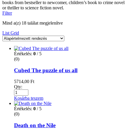
books from bestseller to newcomer, children’s book to crime novel
or thriller to science fiction novel.
Filter
Mind a(z) 18 találat megjelenítve
List
Grid
Értékelés:
0
/ 5
(0)
Cubed The puzzle of us all
5714,00
Ft
Qty:
Kosárba teszem
Értékelés:
0
/ 5
(0)
Death on the Nile