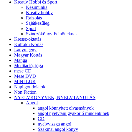
Kreatív Hobbi és Sport
Kézimunka
Kreatív hobby
Rajzolás
Sajátkezűleg
Sport
Színezőkönyv Felnőtteknek
Kressz-oktatás
Külföldi Kortás
Lányregény
Magyar Kortás
Manga
Meditáció, jóga
mese CD
Mese DVD
MINI LÜK
Napi gondolatok
Non Fiction
NYELVKÖNYVEK, NYELVTANULÁS
Angol
angol könnyített olvasmányok
angol nyelvtani gyakorló mindenkinek
CD
nyelvvizsga angol
Szakmai angol könyv