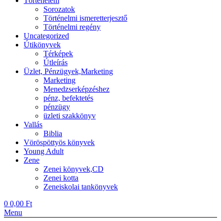
Történelem
Sorozatok
Történelmi ismeretterjesztő
Történelmi regény
Uncategorized
Útikönyvek
Térképek
Útleírás
Üzlet, Pénzügyek,Marketing
Marketing
Menedzserképzéshez
pénz, befektetés
pénzügy
üzleti szakkönyv
Vallás
Biblia
Vöröspöttyös könyvek
Young Adult
Zene
Zenei könyvek,CD
Zenei kotta
Zeneiskolai tankönyvek
0
0,00
Ft
Menu