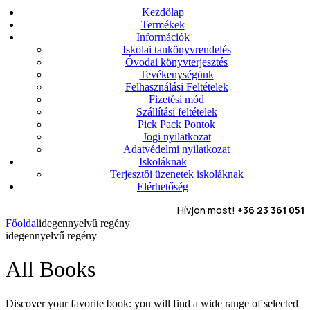
Kezdőlap
Termékek
Információk
Iskolai tankönyvrendelés
Óvodai könyvterjesztés
Tevékenységünk
Felhasználási Feltételek
Fizetési mód
Szállítási feltételek
Pick Pack Pontok
Jogi nyilatkozat
Adatvédelmi nyilatkozat
Iskoláknak
Terjesztői üzenetek iskoláknak
Elérhetőség
Hívjon most!
+36 23 361 051
Főoldal
idegennyelvű regény
idegennyelvű regény
All Books
Discover your favorite book: you will find a wide range of selected