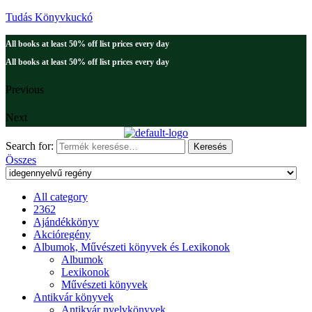
Tudás Könyvkuckó
All books at least 50% off list prices every day
All books at least 50% off list prices every day
Previous
Next
Search for:
Keresés
Összes
All category
2362
Ajándékkönyv
Akcióregény
Albumok, Művészeti könyvek és Lexikonok
Albumok
Lexikonok
Művészeti könyvek
Antikvár könyvek
Antikvár nyelvkönyvek