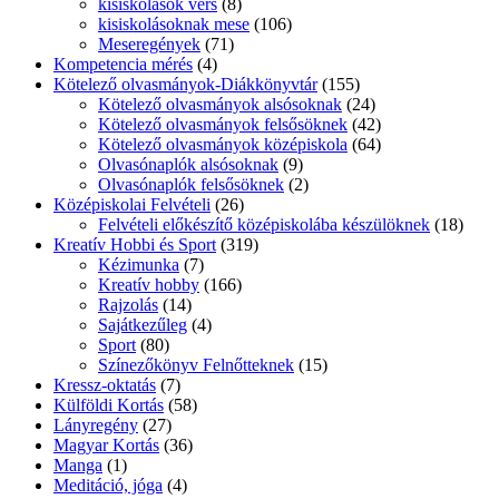
kisiskolások vers
(8)
kisiskolásoknak mese
(106)
Meseregények
(71)
Kompetencia mérés
(4)
Kötelező olvasmányok-Diákkönyvtár
(155)
Kötelező olvasmányok alsósoknak
(24)
Kötelező olvasmányok felsősöknek
(42)
Kötelező olvasmányok középiskola
(64)
Olvasónaplók alsósoknak
(9)
Olvasónaplók felsősöknek
(2)
Középiskolai Felvételi
(26)
Felvételi előkészítő középiskolába készülöknek
(18)
Kreatív Hobbi és Sport
(319)
Kézimunka
(7)
Kreatív hobby
(166)
Rajzolás
(14)
Sajátkezűleg
(4)
Sport
(80)
Színezőkönyv Felnőtteknek
(15)
Kressz-oktatás
(7)
Külföldi Kortás
(58)
Lányregény
(27)
Magyar Kortás
(36)
Manga
(1)
Meditáció, jóga
(4)