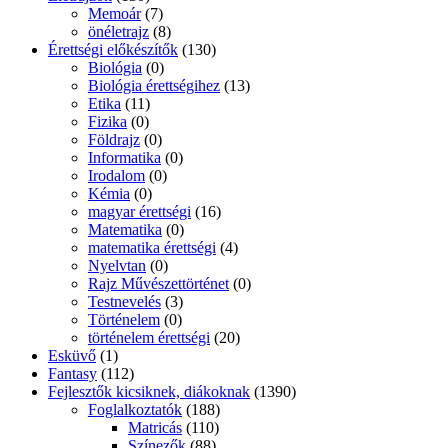
Memoár
(7)
önéletrajz
(8)
Érettségi előkészítők
(130)
Biológia
(0)
Biológia érettségihez
(13)
Etika
(11)
Fizika
(0)
Földrajz
(0)
Informatika
(0)
Irodalom
(0)
Kémia
(0)
magyar érettségi
(16)
Matematika
(0)
matematika érettségi
(4)
Nyelvtan
(0)
Rajz Művészettörténet
(0)
Testnevelés
(3)
Történelem
(0)
történelem érettségi
(20)
Esküvő
(1)
Fantasy
(112)
Fejlesztők kicsiknek, diákoknak
(1390)
Foglalkoztatók
(188)
Matricás
(110)
Színezők
(88)