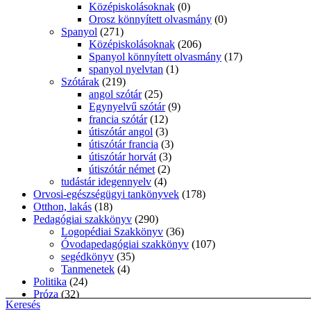
Középiskolásoknak
(0)
Orosz könnyített olvasmány
(0)
Spanyol
(271)
Középiskolásoknak
(206)
Spanyol könnyített olvasmány
(17)
spanyol nyelvtan
(1)
Szótárak
(219)
angol szótár
(25)
Egynyelvű szótár
(9)
francia szótár
(12)
útiszótár angol
(3)
útiszótár francia
(3)
útiszótár horvát
(3)
útiszótár német
(2)
tudástár idegennyelv
(4)
Orvosi-egészségügyi tankönyvek
(178)
Otthon, lakás
(18)
Pedagógiai szakkönyv
(290)
Logopédiai Szakkönyv
(36)
Óvodapedagógiai szakkönyv
(107)
segédkönyv
(35)
Tanmenetek
(4)
Politika
(24)
Próza
(32)
Keresés
Prózaelemzések
(1)