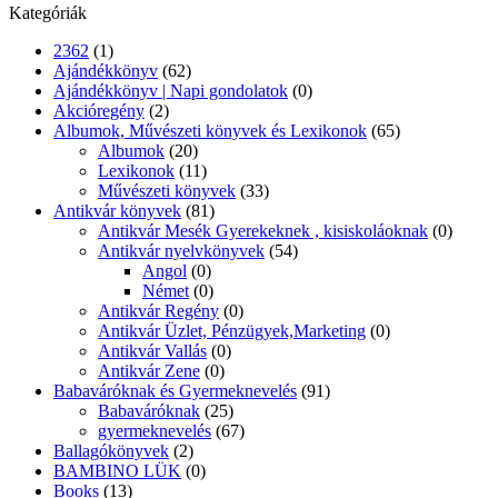
Kategóriák
2362
(1)
Ajándékkönyv
(62)
Ajándékkönyv | Napi gondolatok
(0)
Akcióregény
(2)
Albumok, Művészeti könyvek és Lexikonok
(65)
Albumok
(20)
Lexikonok
(11)
Művészeti könyvek
(33)
Antikvár könyvek
(81)
Antikvár Mesék Gyerekeknek , kisiskoláoknak
(0)
Antikvár nyelvkönyvek
(54)
Angol
(0)
Német
(0)
Antikvár Regény
(0)
Antikvár Üzlet, Pénzügyek,Marketing
(0)
Antikvár Vallás
(0)
Antikvár Zene
(0)
Babaváróknak és Gyermeknevelés
(91)
Babaváróknak
(25)
gyermeknevelés
(67)
Ballagókönyvek
(2)
BAMBINO LÜK
(0)
Books
(13)