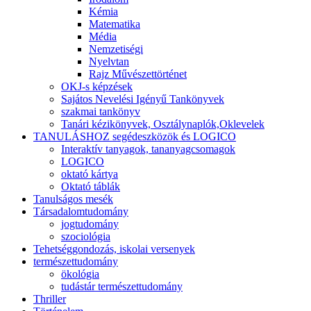
Kémia
Matematika
Média
Nemzetiségi
Nyelvtan
Rajz Művészettörténet
OKJ-s képzések
Sajátos Nevelési Igényű Tankönyvek
szakmai tankönyv
Tanári kézikönyvek, Osztálynaplók,Oklevelek
TANULÁSHOZ segédeszközök és LOGICO
Interaktív tanyagok, tananyagcsomagok
LOGICO
oktató kártya
Oktató táblák
Tanulságos mesék
Társadalomtudomány
jogtudomány
szociológia
Tehetséggondozás, iskolai versenyek
természettudomány
ökológia
tudástár természettudomány
Thriller