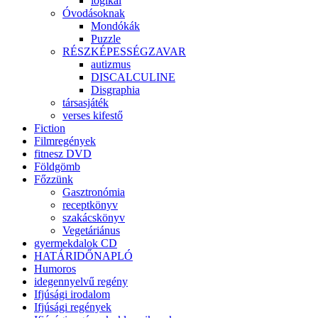
logikai
Óvodásoknak
Mondókák
Puzzle
RÉSZKÉPESSÉGZAVAR
autizmus
DISCALCULINE
Disgraphia
társasjáték
verses kifestő
Fiction
Filmregények
fitnesz DVD
Földgömb
Főzzünk
Gasztronómia
receptkönyv
szakácskönyv
Vegetáriánus
gyermekdalok CD
HATÁRIDŐNAPLÓ
Humoros
idegennyelvű regény
Ifjúsági irodalom
Ifjúsági regények