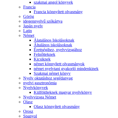
szakmai angol könyvek
Francia
Francia könnyített olvasmány
Görög
idegennyelvű szókártya
Japán nyelv
Latin
Német
Álatalános Iskolásoknak
Általános iskolásoknak
Érettségihez, nyelvvizsgához
Felnőtteknek
Kicsiknek
német könnyített olvasmányok
német nyelvtani gyakorló mindenkinek
Szakmai német könyv
Nyelv oktatáshoz segédanyag
nyelvi gasztronómia
Nyelvkönyvek
Külföldieknek magyar nyelvkönyv
Nyelvvizsga Német
Olasz
Olasz könnyített olvasmány
Orosz
Spanyol