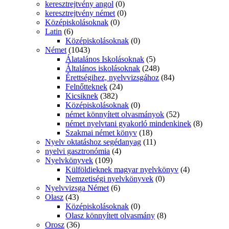
keresztrejtvény angol
(0)
keresztrejtvény német
(0)
Középiskolásoknak
(0)
Latin
(6)
Középiskolásoknak
(0)
Német
(1043)
Álatalános Iskolásoknak
(5)
Általános iskolásoknak
(248)
Érettségihez, nyelvvizsgához
(84)
Felnőtteknek
(24)
Kicsiknek
(382)
Középiskolásoknak
(0)
német könnyített olvasmányok
(52)
német nyelvtani gyakorló mindenkinek
(8)
Szakmai német könyv
(18)
Nyelv oktatáshoz segédanyag
(11)
nyelvi gasztronómia
(4)
Nyelvkönyvek
(109)
Külföldieknek magyar nyelvkönyv
(4)
Nemzetiségi nyelvkönyvek
(0)
Nyelvvizsga Német
(6)
Olasz
(43)
Középiskolásoknak
(0)
Olasz könnyített olvasmány
(8)
Orosz
(36)