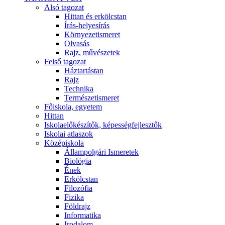
Alsó tagozat
Hittan és erkölcstan
Írás-helyesírás
Környezetismeret
Olvasás
Rajz, művészetek
Felső tagozat
Háztartástan
Rajz
Technika
Természetismeret
Főiskola, egyetem
Hittan
Iskolaelőkészítők, képességfejlesztők
Iskolai atlaszok
Középiskola
Állampolgári Ismeretek
Biológia
Ének
Erkölcstan
Filozófia
Fizika
Földrajz
Informatika
Irodalom