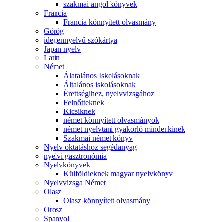
szakmai angol könyvek
Francia
Francia könnyített olvasmány
Görög
idegennyelvű szókártya
Japán nyelv
Latin
Német
Álatalános Iskolásoknak
Általános iskolásoknak
Érettségihez, nyelvvizsgához
Felnőtteknek
Kicsiknek
német könnyített olvasmányok
német nyelvtani gyakorló mindenkinek
Szakmai német könyv
Nyelv oktatáshoz segédanyag
nyelvi gasztronómia
Nyelvkönyvek
Külföldieknek magyar nyelvkönyv
Nyelvvizsga Német
Olasz
Olasz könnyített olvasmány
Orosz
Spanyol