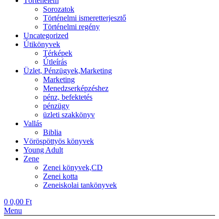
Történelem
Sorozatok
Történelmi ismeretterjesztő
Történelmi regény
Uncategorized
Útikönyvek
Térképek
Útleírás
Üzlet, Pénzügyek,Marketing
Marketing
Menedzserképzéshez
pénz, befektetés
pénzügy
üzleti szakkönyv
Vallás
Biblia
Vöröspöttyös könyvek
Young Adult
Zene
Zenei könyvek,CD
Zenei kotta
Zeneiskolai tankönyvek
0
0,00
Ft
Menu