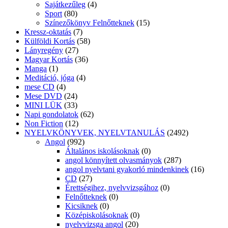
Középiskolásoknak
(0)
Orosz könnyített olvasmány
(0)
Spanyol
(271)
Középiskolásoknak
(206)
Spanyol könnyített olvasmány
(17)
spanyol nyelvtan
(1)
Szótárak
(219)
angol szótár
(25)
Egynyelvű szótár
(9)
francia szótár
(12)
útiszótár angol
(3)
útiszótár francia
(3)
útiszótár horvát
(3)
útiszótár német
(2)
tudástár idegennyelv
(4)
Orvosi-egészségügyi tankönyvek
(178)
Otthon, lakás
(18)
Pedagógiai szakkönyv
(290)
Logopédiai Szakkönyv
(36)
Óvodapedagógiai szakkönyv
(107)
segédkönyv
(35)
Tanmenetek
(4)
Politika
(24)
Próza
(32)
Prózaelemzések
(1)