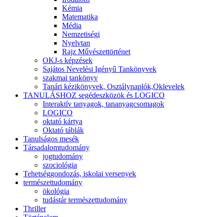
Kémia
Matematika
Média
Nemzetiségi
Nyelvtan
Rajz Művészettörténet
OKJ-s képzések
Sajátos Nevelési Igényű Tankönyvek
szakmai tankönyv
Tanári kézikönyvek, Osztálynaplók,Oklevelek
TANULÁSHOZ segédeszközök és LOGICO
Interaktív tanyagok, tananyagcsomagok
LOGICO
oktató kártya
Oktató táblák
Tanulságos mesék
Társadalomtudomány
jogtudomány
szociológia
Tehetséggondozás, iskolai versenyek
természettudomány
ökológia
tudástár természettudomány
Thriller