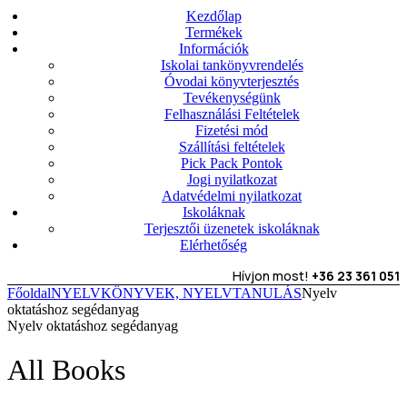
Kezdőlap
Termékek
Információk
Iskolai tankönyvrendelés
Óvodai könyvterjesztés
Tevékenységünk
Felhasználási Feltételek
Fizetési mód
Szállítási feltételek
Pick Pack Pontok
Jogi nyilatkozat
Adatvédelmi nyilatkozat
Iskoláknak
Terjesztői üzenetek iskoláknak
Elérhetőség
Hívjon most!
+36 23 361 051
Főoldal
NYELVKÖNYVEK, NYELVTANULÁS
Nyelv
oktatáshoz segédanyag
Nyelv oktatáshoz segédanyag
All Books