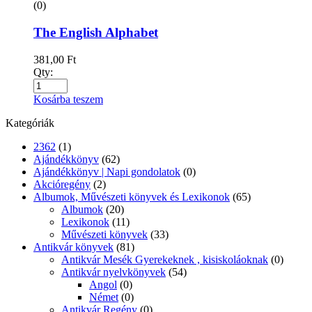
Memoár
(7)
önéletrajz
(8)
Érettségi előkészítők
(130)
Biológia
(0)
Biológia érettségihez
(13)
Etika
(11)
Fizika
(0)
Földrajz
(0)
Informatika
(0)
Irodalom
(0)
Kémia
(0)
magyar érettségi
(16)
Matematika
(0)
matematika érettségi
(4)
Nyelvtan
(0)
Rajz Művészettörténet
(0)
Testnevelés
(3)
Történelem
(0)
történelem érettségi
(20)
Esküvő
(1)
Fantasy
(112)
Fejlesztők kicsiknek, diákoknak
(1390)
Foglalkoztatók
(188)
Matricás
(110)
Színezők
(88)