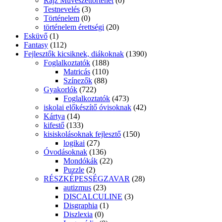
Kalandregény (16 éves kortól)
(34)
Kalandregény 10 éves kortól
(34)
Képzőművészet
(1)
kezdő olvasóknak
(16)
Kicsiknek
(1154)
0-3 éveseknek
(83)
Leporello
(75)
Mese
(0)
4-7 éveseknek
(670)
Mese
(598)
Vers
(71)
Babakönyv
(15)
gyermekvers
(22)
kicsiknek leporello,lapozó
(146)
kicsiknek mese
(253)
ovisoknak mese
(149)
ovisoknak vers
(23)
puzzlekönyv
(6)
Kids Books
(13)
Comics
(1)
Coloring Books
(1)
Fairy Tales
(1)
Kisiskolások olvasmányai
(240)
Kalandregény 8-10 éveseknek
(11)
kisiskolások vers
(8)