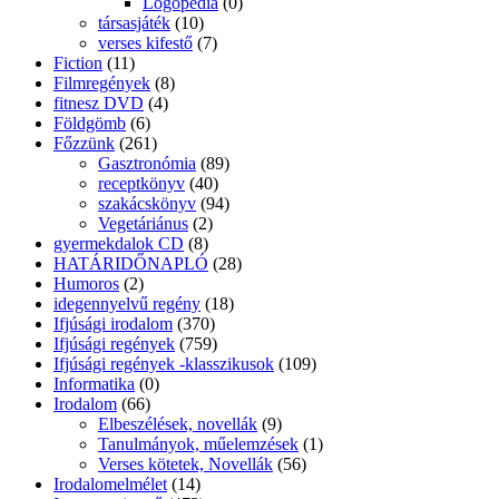
kisiskolásoknak mese
(106)
Meseregények
(71)
Kompetencia mérés
(4)
Kötelező olvasmányok-Diákkönyvtár
(155)
Kötelező olvasmányok alsósoknak
(24)
Kötelező olvasmányok felsősöknek
(42)
Kötelező olvasmányok középiskola
(64)
Olvasónaplók alsósoknak
(9)
Olvasónaplók felsősöknek
(2)
Középiskolai Felvételi
(26)
Felvételi előkészítő középiskolába készülöknek
(18)
Kreatív Hobbi és Sport
(319)
Kézimunka
(7)
Kreatív hobby
(166)
Rajzolás
(14)
Sajátkezűleg
(4)
Sport
(80)
Színezőkönyv Felnőtteknek
(15)
Kressz-oktatás
(7)
Külföldi Kortás
(58)
Lányregény
(27)
Magyar Kortás
(36)
Manga
(1)
Meditáció, jóga
(4)