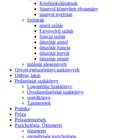
Középiskolásoknak
Spanyol könnyített olvasmány
spanyol nyelvtan
Szótárak
angol szótár
Egynyelvű szótár
francia szótár
útiszótár angol
útiszótár francia
útiszótár horvát
útiszótár német
tudástár idegennyelv
Orvosi-egészségügyi tankönyvek
Otthon, lakás
Pedagógiai szakkönyv
Logopédiai Szakkönyv
Óvodapedagógiai szakkönyv
segédkönyv
Tanmenetek
Politika
Próza
Prózaelemzések
Pszichológia, Önismeret
önismeret
személyiség pszichológia