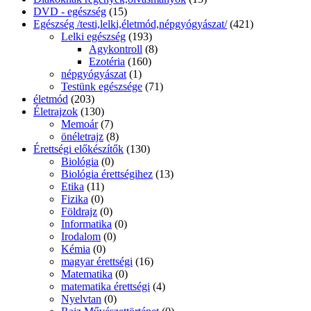
szakácskönyv
(94)
Vegetáriánus
(2)
gyermekdalok CD
(8)
HATÁRIDŐNAPLÓ
(28)
Humoros
(2)
idegennyelvű regény
(18)
Ifjúsági irodalom
(370)
Ifjúsági regények
(759)
Ifjúsági regények -klasszikusok
(109)
Informatika
(0)
Irodalom
(66)
Elbeszélések, novellák
(9)
Tanulmányok, műelemzések
(1)
Verses kötetek, Novellák
(56)
Irodalomelmélet
(14)
Ismeretterjesztő
(473)
Ifjúsági ismeretterjesztő
(90)
Ismeretterjesztó 6-10 éveseknek
(30)
ISMERETTERJESZTŐK felső tagozatosoknak
(17)
képes határozó
(10)
Kicsiknek
(0)
madártan
(2)
Nagyoknak
(51)
NÉPRAJZ
(10)
Ismeretterjesztők
(139)