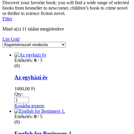
Discover your favorite book: you will find a wide range of selected
books from bestseller to newcomer, children’s book to crime novel
or thriller to science fiction novel.
Filter
Mind a(z) 11 találat megjelenítve
List
Grid
Értékelés:
0
/ 5
(0)
Az egyházi év
1000,00
Ft
Qty:
Kosárba teszem
Értékelés:
0
/ 5
(0)
English for Beginners 1.