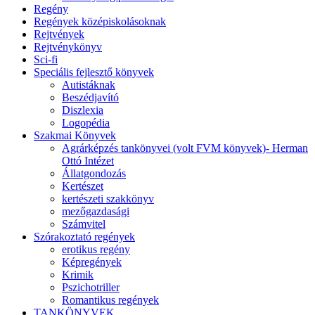
Regény
Regények középiskolásoknak
Rejtvények
Rejtvénykönyv
Sci-fi
Speciális fejlesztő könyvek
Autistáknak
Beszédjavító
Diszlexia
Logopédia
Szakmai Könyvek
Agrárképzés tankönyvei (volt FVM könyvek)- Herman
Ottó Intézet
Állatgondozás
Kertészet
kertészeti szakkönyv
mezőgazdasági
Számvitel
Szórakoztató regények
erotikus regény
Képregények
Krimik
Pszichotriller
Romantikus regények
TANKÖNYVEK