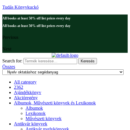
Tudás Könyvkuckó
All books at least 50% off list prices every day
All books at least 50% off list prices every day
Previous
Next
Search for:
Keresés
Összes
All category
2362
Ajándékkönyv
Akcióregény
Albumok, Művészeti könyvek és Lexikonok
Albumok
Lexikonok
Művészeti könyvek
Antikvár könyvek
Antikvár nyelvkönyvek