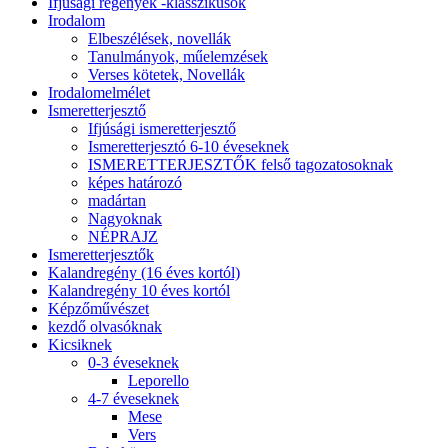
Ifjúsági regények -klasszikusok
Irodalom
Elbeszélések, novellák
Tanulmányok, műelemzések
Verses kötetek, Novellák
Irodalomelmélet
Ismeretterjesztő
Ifjúsági ismeretterjesztő
Ismeretterjesztó 6-10 éveseknek
ISMERETTERJESZTŐK felső tagozatosoknak
képes határozó
madártan
Nagyoknak
NÉPRAJZ
Ismeretterjesztők
Kalandregény (16 éves kortól)
Kalandregény 10 éves kortól
Képzőművészet
kezdő olvasóknak
Kicsiknek
0-3 éveseknek
Leporello
4-7 éveseknek
Mese
Vers