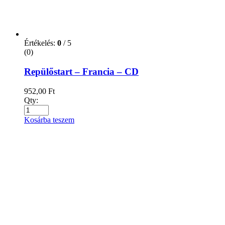
Kategóriák
2362
(1)
Ajándékkönyv
(62)
Ajándékkönyv | Napi gondolatok
(0)
Akcióregény
(2)
Albumok, Művészeti könyvek és Lexikonok
(65)
Albumok
(20)
Lexikonok
(11)
Művészeti könyvek
(33)
Antikvár könyvek
(81)
Antikvár Mesék Gyerekeknek , kisiskoláoknak
(0)
Antikvár nyelvkönyvek
(54)
Angol
(0)
Német
(0)
Antikvár Regény
(0)
Antikvár Üzlet, Pénzügyek,Marketing
(0)
Antikvár Vallás
(0)
Antikvár Zene
(0)
Babaváróknak és Gyermeknevelés
(91)
Babaváróknak
(25)
gyermeknevelés
(67)
Ballagókönyvek
(2)
BAMBINO LÜK
(0)
Books
(13)