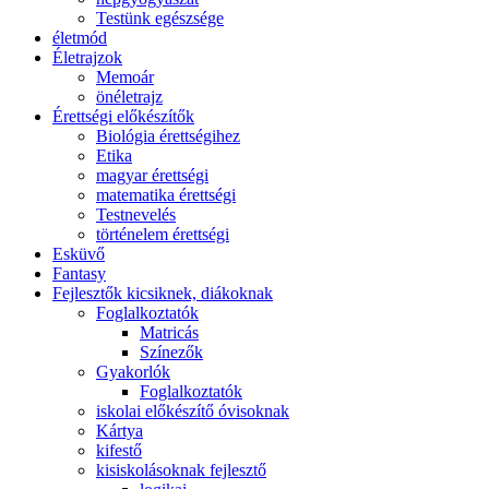
Testünk egészsége
életmód
Életrajzok
Memoár
önéletrajz
Érettségi előkészítők
Biológia érettségihez
Etika
magyar érettségi
matematika érettségi
Testnevelés
történelem érettségi
Esküvő
Fantasy
Fejlesztők kicsiknek, diákoknak
Foglalkoztatók
Matricás
Színezők
Gyakorlók
Foglalkoztatók
iskolai előkészítő óvisoknak
Kártya
kifestő
kisiskolásoknak fejlesztő