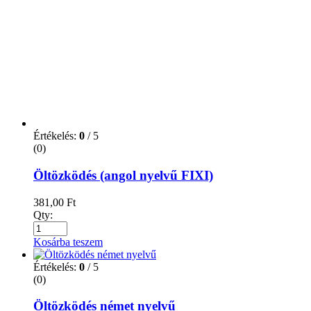
(0)
Öltözködés német nyelvű
381,00
Ft
Qty:
Kosárba teszem
Értékelés:
0
/ 5
(0)
Orosz ABC tanulói munkalap duó
286,00
Ft
Qty:
Kosárba teszem
Értékelés:
0
/ 5
(0)
Repülőstart – Francia – CD