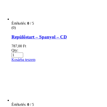
CD, DVD, Hangoskönyv
(778)
CD
(0)
DVD - külföldi film
(1)
DVD - Magyar rajzfilm
(2)
DVD - Musical
(2)
DVD - természetfilm
(1)
Hangoskönyv
(750)
Felnőtt
(16)
Gyermek
(436)
Ifjúsági
(368)
Iskolatévé DVD
(0)
Coaching, tréning könyvek
(3)
Diafilm
(57)
Diafilm és Mese CD, DVD
(32)
Diákkönyvtár
(15)
Diákoknak regények,olvasmányok
(15)
DVD - egészség
(15)
Egészség /testi,lelki,életmód,népgyógyászat/
(421)
Lelki egészség
(193)
Agykontroll
(8)
Ezotéria
(160)
népgyógyászat
(1)
Testünk egészsége
(71)
életmód
(203)
Életrajzok
(130)