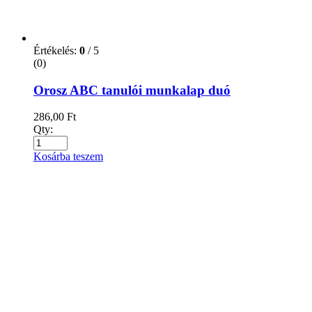
787,00
Ft
Qty:
Kosárba teszem
Értékelés:
0
/ 5
(0)
The English Alphabet
381,00
Ft
Qty:
Kosárba teszem