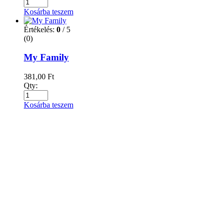
Kosárba teszem
Értékelés:
0
/ 5
(0)
My Family
381,00
Ft
Qty:
Kosárba teszem
Értékelés:
0
/ 5
(0)
Öltözködés (angol nyelvű FIXI)
381,00
Ft
Qty:
Kosárba teszem
Értékelés:
0
/ 5