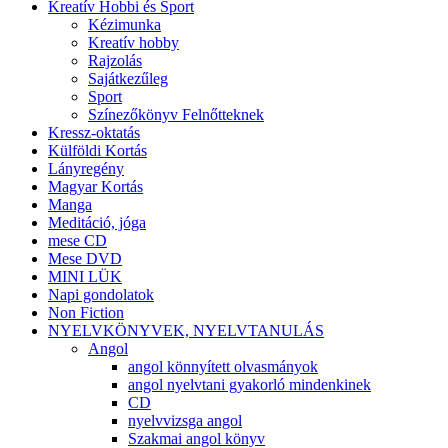
Kreatív Hobbi és Sport
Kézimunka
Kreatív hobby
Rajzolás
Sajátkezűleg
Sport
Színezőkönyv Felnőtteknek
Kressz-oktatás
Külföldi Kortás
Lányregény
Magyar Kortás
Manga
Meditáció, jóga
mese CD
Mese DVD
MINI LÜK
Napi gondolatok
Non Fiction
NYELVKÖNYVEK, NYELVTANULÁS
Angol
angol könnyített olvasmányok
angol nyelvtani gyakorló mindenkinek
CD
nyelvvizsga angol
Szakmai angol könyv