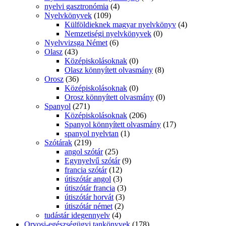
erotikus regény
(41)
Képregények
(36)
Krimik
(153)
Pszichotriller
(3)
Romantikus regények
(289)
TANKÖNYVEK
(3558)
Alsó tagozat
(389)
Ének
(0)
Hittan
(0)
Hittan és erkölcstan
(6)
Informatika
(0)
Írás-helyesírás
(84)
Környezetismeret
(25)
Matematika
(0)
Olvasás
(81)
Rajz, művészetek
(7)
Technika
(0)
Természetismeret
(0)
Felső tagozat
(293)
Biológia
(0)
Ének
(0)
Fizika
(0)
Földrajz
(0)
Háztartástan
(1)
Keresés
Informatika
(0)