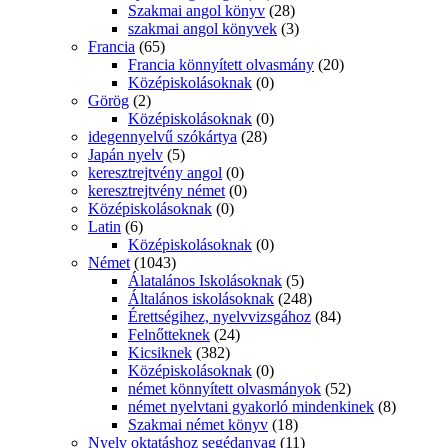
Pszichológia, Önismeret
(293)
önismeret
(38)
személyiség pszichológia
(100)
Reader's Digest Kiadó Kft.
(0)
Regény
(234)
Regények középiskolásoknak
(126)
Rejtvények
(8)
Rejtvénykönyv
(11)
Sci-fi
(29)
Speciális fejlesztő könyvek
(79)
Autistáknak
(4)
Beszédjavító
(8)
Diszkalkulia
(0)
Diszlexia
(7)
Logopédia
(44)
Szakmai Könyvek
(558)
Agrárképzés tankönyvei (volt FVM könyvek)- Herman
Ottó Intézet
(236)
Állatgondozás
(9)
állattenyésztés
(0)
Kertészet
(28)
kertészeti szakkönyv
(8)
mezőgazdasági
(3)
Számvitel
(11)
Szórakoztató regények
(895)