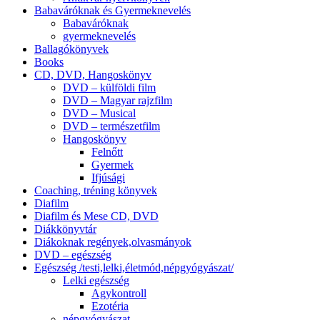
Babaváróknak és Gyermeknevelés
Babaváróknak
gyermeknevelés
Ballagókönyvek
Books
CD, DVD, Hangoskönyv
DVD – külföldi film
DVD – Magyar rajzfilm
DVD – Musical
DVD – természetfilm
Hangoskönyv
Felnőtt
Gyermek
Ifjúsági
Coaching, tréning könyvek
Diafilm
Diafilm és Mese CD, DVD
Diákkönyvtár
Diákoknak regények,olvasmányok
DVD – egészség
Egészség /testi,lelki,életmód,népgyógyászat/
Lelki egészség
Agykontroll
Ezotéria
népgyógyászat