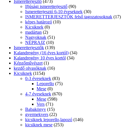
mese CD
(4)
Mese DVD
(24)
MINI LÜK
(33)
Napi gondolatok
(62)
Non Fiction
(12)
NYELVKÖNYVEK, NYELVTANULÁS
(2492)
Angol
(992)
Általános iskolásoknak
(0)
angol könnyített olvasmányok
(287)
angol nyelvtani gyakorló mindenkinek
(16)
CD
(27)
Érettségihez, nyelvvizsgához
(0)
Felnőtteknek
(0)
Kicsiknek
(0)
Középiskolásoknak
(0)
nyelvvizsga angol
(20)
Szakmai angol könyv
(28)
szakmai angol könyvek
(3)
Francia
(65)
Francia könnyített olvasmány
(20)
Középiskolásoknak
(0)
Görög
(2)
Középiskolásoknak
(0)
idegennyelvű szókártya
(28)
Japán nyelv
(5)