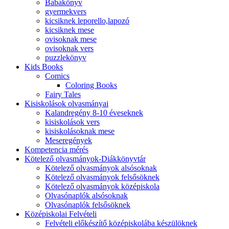
Babakönyv
gyermekvers
kicsiknek leporello,lapozó
kicsiknek mese
ovisoknak mese
ovisoknak vers
puzzlekönyv
Kids Books
Comics
Coloring Books
Fairy Tales
Kisiskolások olvasmányai
Kalandregény 8-10 éveseknek
kisiskolások vers
kisiskolásoknak mese
Meseregények
Kompetencia mérés
Kötelező olvasmányok-Diákkönyvtár
Kötelező olvasmányok alsósoknak
Kötelező olvasmányok felsősöknek
Kötelező olvasmányok középiskola
Olvasónaplók alsósoknak
Olvasónaplók felsősöknek
Középiskolai Felvételi
Felvételi előkészítő középiskolába készülöknek