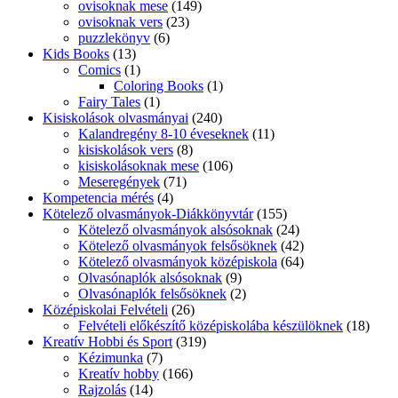
keresztrejtvény angol
(0)
keresztrejtvény német
(0)
Középiskolásoknak
(0)
Latin
(6)
Középiskolásoknak
(0)
Német
(1043)
Álatalános Iskolásoknak
(5)
Általános iskolásoknak
(248)
Érettségihez, nyelvvizsgához
(84)
Felnőtteknek
(24)
Kicsiknek
(382)
Középiskolásoknak
(0)
német könnyített olvasmányok
(52)
német nyelvtani gyakorló mindenkinek
(8)
Szakmai német könyv
(18)
Nyelv oktatáshoz segédanyag
(11)
nyelvi gasztronómia
(4)
Nyelvkönyvek
(109)
Külföldieknek magyar nyelvkönyv
(4)
Nemzetiségi nyelvkönyvek
(0)
Nyelvvizsga Német
(6)
Olasz
(43)
Középiskolásoknak
(0)
Olasz könnyített olvasmány
(8)
Orosz
(36)