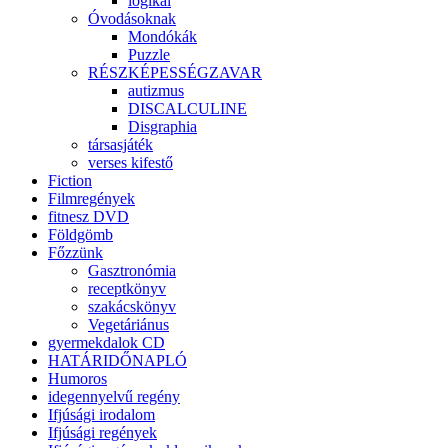
logikai
Óvodásoknak
Mondókák
Puzzle
RÉSZKÉPESSÉGZAVAR
autizmus
DISCALCULINE
Disgraphia
társasjáték
verses kifestő
Fiction
Filmregények
fitnesz DVD
Földgömb
Főzzünk
Gasztronómia
receptkönyv
szakácskönyv
Vegetáriánus
gyermekdalok CD
HATÁRIDŐNAPLÓ
Humoros
idegennyelvű regény
Ifjúsági irodalom
Ifjúsági regények