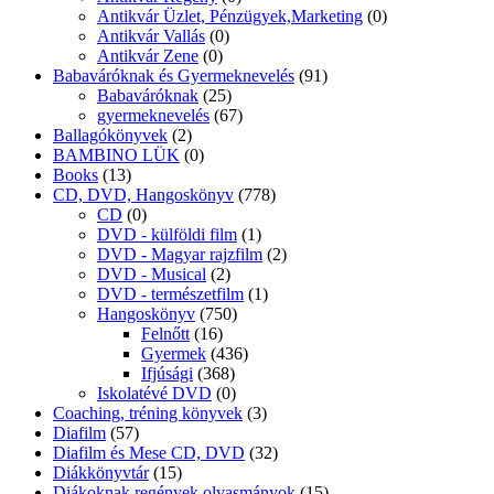
Gyakorlók
(722)
Foglalkoztatók
(473)
iskolai előkészítő óvisoknak
(42)
Kártya
(14)
kifestő
(133)
kisiskolásoknak fejlesztő
(150)
logikai
(27)
Óvodásoknak
(136)
Mondókák
(22)
Puzzle
(2)
RÉSZKÉPESSÉGZAVAR
(28)
autizmus
(23)
DISCALCULINE
(3)
Disgraphia
(1)
Diszlexia
(0)
Logopédia
(0)
társasjáték
(10)
verses kifestő
(7)
Fiction
(11)
Filmregények
(8)
fitnesz DVD
(4)
Földgömb
(6)
Főzzünk
(261)
Gasztronómia
(89)
receptkönyv
(40)