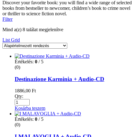
Discover your favorite book: you will find a wide range of selected
books from bestseller to newcomer, children’s book to crime novel
or thriller to science fiction novel.
Filter
Mind a(z) 8 találat megjelenítve
List
Grid
Értékelés:
0
/ 5
(0)
Destinazione Karminia + Audio-CD
1886,00
Ft
Qty:
Kosárba teszem
Értékelés:
0
/ 5
(0)
I MALAVOGLIA + Audio-CD