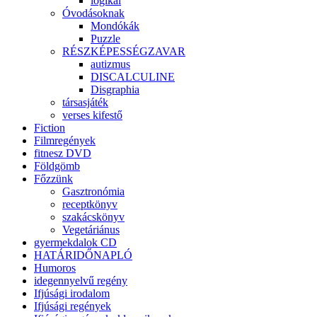
logikai
Óvodásoknak
Mondókák
Puzzle
RÉSZKÉPESSÉGZAVAR
autizmus
DISCALCULINE
Disgraphia
társasjáték
verses kifestő
Fiction
Filmregények
fitnesz DVD
Földgömb
Főzzünk
Gasztronómia
receptkönyv
szakácskönyv
Vegetáriánus
gyermekdalok CD
HATÁRIDŐNAPLÓ
Humoros
idegennyelvű regény
Ifjúsági irodalom
Ifjúsági regények