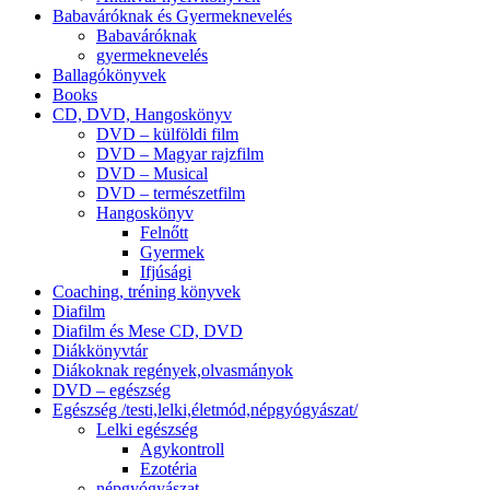
Babaváróknak és Gyermeknevelés
Babaváróknak
gyermeknevelés
Ballagókönyvek
Books
CD, DVD, Hangoskönyv
DVD – külföldi film
DVD – Magyar rajzfilm
DVD – Musical
DVD – természetfilm
Hangoskönyv
Felnőtt
Gyermek
Ifjúsági
Coaching, tréning könyvek
Diafilm
Diafilm és Mese CD, DVD
Diákkönyvtár
Diákoknak regények,olvasmányok
DVD – egészség
Egészség /testi,lelki,életmód,népgyógyászat/
Lelki egészség
Agykontroll
Ezotéria
népgyógyászat