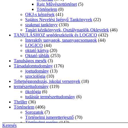
Rajz Művészettörténet
(5)
Történelem
(0)
OKJ-s képzések
(41)
Sajátos Nevelési Igényű Tankönyvek
(22)
szakmai tankönyv
(330)
Tanári kézikönyvek, Osztálynaplók,Oklevelek
(46)
TANULÁSHOZ segédeszközök és LOGICO
(432)
Interaktív tanyagok, tananyagcsomagok
(44)
LOGICO
(44)
oktató kártya
(20)
Oktató táblák
(253)
Tanulságos mesék
(3)
Társadalomtudomány
(176)
jogtudomány
(13)
szociológia
(10)
Tehetséggondozás, iskolai versenyek
(18)
természettudomány
(119)
ökológia
(6)
tudástár természettudomány
(6)
Thriller
(36)
Történelem
(406)
Sorozatok
(7)
Történelmi ismeretterjesztő
(70)
Történelmi regény
(142)
Keresés
Uncategorized
(11)