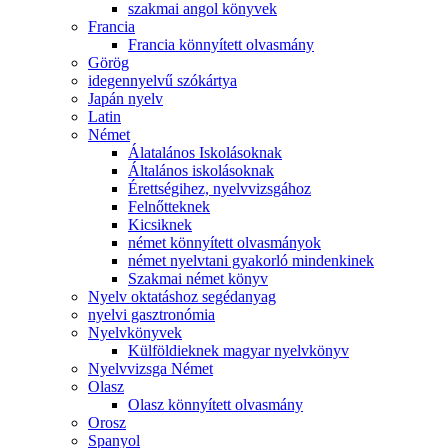
szakmai angol könyvek
Francia
Francia könnyített olvasmány
Görög
idegennyelvű szókártya
Japán nyelv
Latin
Német
Álatalános Iskolásoknak
Általános iskolásoknak
Érettségihez, nyelvvizsgához
Felnőtteknek
Kicsiknek
német könnyített olvasmányok
német nyelvtani gyakorló mindenkinek
Szakmai német könyv
Nyelv oktatáshoz segédanyag
nyelvi gasztronómia
Nyelvkönyvek
Külföldieknek magyar nyelvkönyv
Nyelvvizsga Német
Olasz
Olasz könnyített olvasmány
Orosz
Spanyol