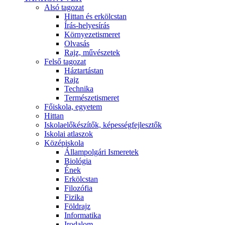
Alsó tagozat
Hittan és erkölcstan
Írás-helyesírás
Környezetismeret
Olvasás
Rajz, művészetek
Felső tagozat
Háztartástan
Rajz
Technika
Természetismeret
Főiskola, egyetem
Hittan
Iskolaelőkészítők, képességfejlesztők
Iskolai atlaszok
Középiskola
Állampolgári Ismeretek
Biológia
Ének
Erkölcstan
Filozófia
Fizika
Földrajz
Informatika
Irodalom