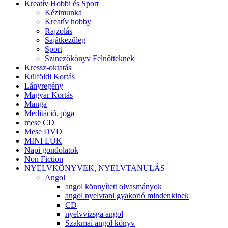
Kreatív Hobbi és Sport
Kézimunka
Kreatív hobby
Rajzolás
Sajátkezűleg
Sport
Színezőkönyv Felnőtteknek
Kressz-oktatás
Külföldi Kortás
Lányregény
Magyar Kortás
Manga
Meditáció, jóga
mese CD
Mese DVD
MINI LÜK
Napi gondolatok
Non Fiction
NYELVKÖNYVEK, NYELVTANULÁS
Angol
angol könnyített olvasmányok
angol nyelvtani gyakorló mindenkinek
CD
nyelvvizsga angol
Szakmai angol könyv