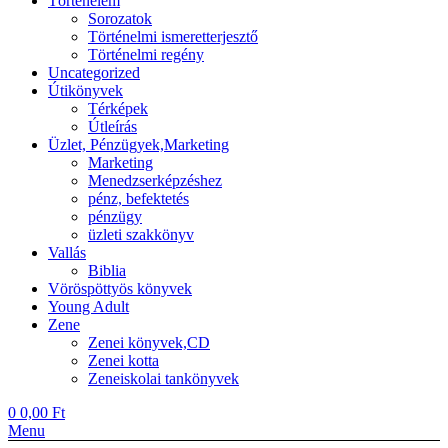
Történelem
Sorozatok
Történelmi ismeretterjesztő
Történelmi regény
Uncategorized
Útikönyvek
Térképek
Útleírás
Üzlet, Pénzügyek,Marketing
Marketing
Menedzserképzéshez
pénz, befektetés
pénzügy
üzleti szakkönyv
Vallás
Biblia
Vöröspöttyös könyvek
Young Adult
Zene
Zenei könyvek,CD
Zenei kotta
Zeneiskolai tankönyvek
0
0,00
Ft
Menu