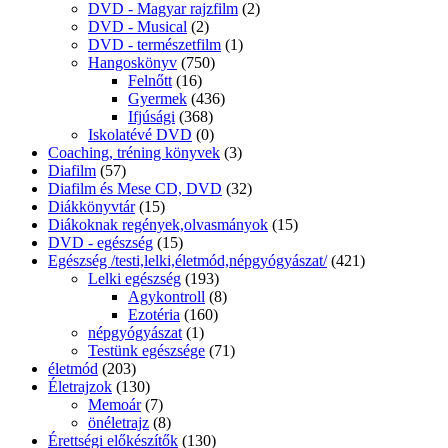
DVD - Magyar rajzfilm
(2)
DVD - Musical
(2)
DVD - természetfilm
(1)
Hangoskönyv
(750)
Felnőtt
(16)
Gyermek
(436)
Ifjúsági
(368)
Iskolatévé DVD
(0)
Coaching, tréning könyvek
(3)
Diafilm
(57)
Diafilm és Mese CD, DVD
(32)
Diákkönyvtár
(15)
Diákoknak regények,olvasmányok
(15)
DVD - egészség
(15)
Egészség /testi,lelki,életmód,népgyógyászat/
(421)
Lelki egészség
(193)
Agykontroll
(8)
Ezotéria
(160)
népgyógyászat
(1)
Testünk egészsége
(71)
életmód
(203)
Életrajzok
(130)
Memoár
(7)
önéletrajz
(8)
Érettségi előkészítők
(130)