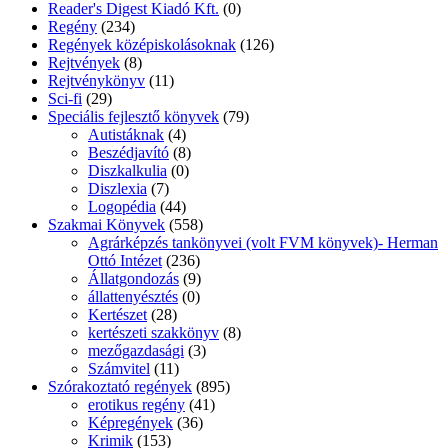
Reader's Digest Kiadó Kft.
(0)
Regény
(234)
Regények középiskolásoknak
(126)
Rejtvények
(8)
Rejtvénykönyv
(11)
Sci-fi
(29)
Speciális fejlesztő könyvek
(79)
Autistáknak
(4)
Beszédjavító
(8)
Diszkalkulia
(0)
Diszlexia
(7)
Logopédia
(44)
Szakmai Könyvek
(558)
Agrárképzés tankönyvei (volt FVM könyvek)- Herman
Ottó Intézet
(236)
Állatgondozás
(9)
állattenyésztés
(0)
Kertészet
(28)
kertészeti szakkönyv
(8)
mezőgazdasági
(3)
Számvitel
(11)
Szórakoztató regények
(895)
erotikus regény
(41)
Képregények
(36)
Krimik
(153)