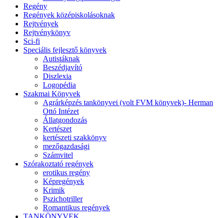
Regény
Regények középiskolásoknak
Rejtvények
Rejtvénykönyv
Sci-fi
Speciális fejlesztő könyvek
Autistáknak
Beszédjavító
Diszlexia
Logopédia
Szakmai Könyvek
Agrárképzés tankönyvei (volt FVM könyvek)- Herman
Ottó Intézet
Állatgondozás
Kertészet
kertészeti szakkönyv
mezőgazdasági
Számvitel
Szórakoztató regények
erotikus regény
Képregények
Krimik
Pszichotriller
Romantikus regények
TANKÖNYVEK