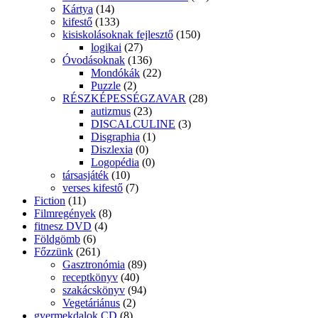
Kártya
(14)
kifestő
(133)
kisiskolásoknak fejlesztő
(150)
logikai
(27)
Óvodásoknak
(136)
Mondókák
(22)
Puzzle
(2)
RÉSZKÉPESSÉGZAVAR
(28)
autizmus
(23)
DISCALCULINE
(3)
Disgraphia
(1)
Diszlexia
(0)
Logopédia
(0)
társasjáték
(10)
verses kifestő
(7)
Fiction
(11)
Filmregények
(8)
fitnesz DVD
(4)
Földgömb
(6)
Főzzünk
(261)
Gasztronómia
(89)
receptkönyv
(40)
szakácskönyv
(94)
Vegetáriánus
(2)
gyermekdalok CD
(8)