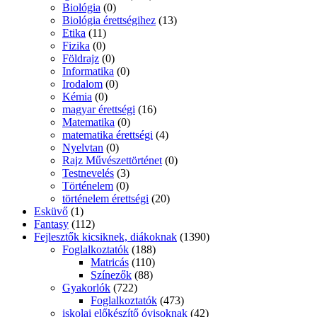
Biológia
(0)
Biológia érettségihez
(13)
Etika
(11)
Fizika
(0)
Földrajz
(0)
Informatika
(0)
Irodalom
(0)
Kémia
(0)
magyar érettségi
(16)
Matematika
(0)
matematika érettségi
(4)
Nyelvtan
(0)
Rajz Művészettörténet
(0)
Testnevelés
(3)
Történelem
(0)
történelem érettségi
(20)
Esküvő
(1)
Fantasy
(112)
Fejlesztők kicsiknek, diákoknak
(1390)
Foglalkoztatók
(188)
Matricás
(110)
Színezők
(88)
Gyakorlók
(722)
Foglalkoztatók
(473)
iskolai előkészítő óvisoknak
(42)