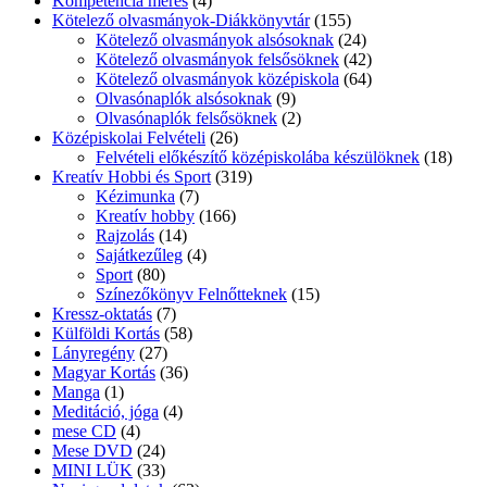
Kompetencia mérés
(4)
Kötelező olvasmányok-Diákkönyvtár
(155)
Kötelező olvasmányok alsósoknak
(24)
Kötelező olvasmányok felsősöknek
(42)
Kötelező olvasmányok középiskola
(64)
Olvasónaplók alsósoknak
(9)
Olvasónaplók felsősöknek
(2)
Középiskolai Felvételi
(26)
Felvételi előkészítő középiskolába készülöknek
(18)
Kreatív Hobbi és Sport
(319)
Kézimunka
(7)
Kreatív hobby
(166)
Rajzolás
(14)
Sajátkezűleg
(4)
Sport
(80)
Színezőkönyv Felnőtteknek
(15)
Kressz-oktatás
(7)
Külföldi Kortás
(58)
Lányregény
(27)
Magyar Kortás
(36)
Manga
(1)
Meditáció, jóga
(4)
mese CD
(4)
Mese DVD
(24)
MINI LÜK
(33)