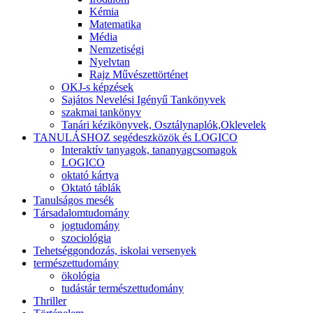
Kémia
Matematika
Média
Nemzetiségi
Nyelvtan
Rajz Művészettörténet
OKJ-s képzések
Sajátos Nevelési Igényű Tankönyvek
szakmai tankönyv
Tanári kézikönyvek, Osztálynaplók,Oklevelek
TANULÁSHOZ segédeszközök és LOGICO
Interaktív tanyagok, tananyagcsomagok
LOGICO
oktató kártya
Oktató táblák
Tanulságos mesék
Társadalomtudomány
jogtudomány
szociológia
Tehetséggondozás, iskolai versenyek
természettudomány
ökológia
tudástár természettudomány
Thriller