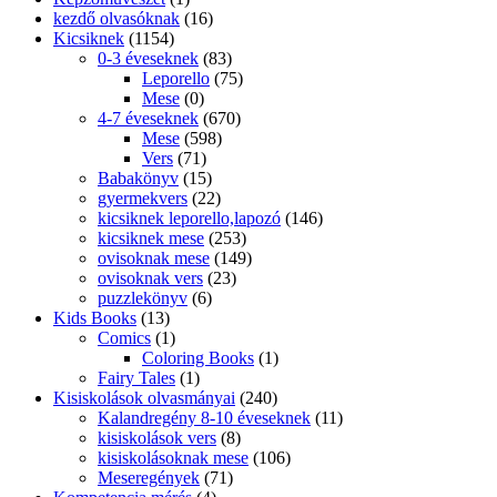
kezdő olvasóknak
(16)
Kicsiknek
(1154)
0-3 éveseknek
(83)
Leporello
(75)
Mese
(0)
4-7 éveseknek
(670)
Mese
(598)
Vers
(71)
Babakönyv
(15)
gyermekvers
(22)
kicsiknek leporello,lapozó
(146)
kicsiknek mese
(253)
ovisoknak mese
(149)
ovisoknak vers
(23)
puzzlekönyv
(6)
Kids Books
(13)
Comics
(1)
Coloring Books
(1)
Fairy Tales
(1)
Kisiskolások olvasmányai
(240)
Kalandregény 8-10 éveseknek
(11)
kisiskolások vers
(8)
kisiskolásoknak mese
(106)
Meseregények
(71)