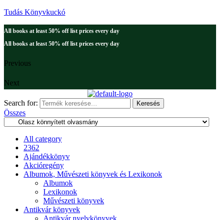
Tudás Könyvkuckó
All books at least 50% off list prices every day
All books at least 50% off list prices every day
Previous
Next
Search for:
Keresés
Összes
All category
2362
Ajándékkönyv
Akcióregény
Albumok, Művészeti könyvek és Lexikonok
Albumok
Lexikonok
Művészeti könyvek
Antikvár könyvek
Antikvár nyelvkönyvek