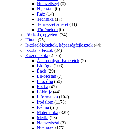
Nemzetiségi
(0)
Nyelvtan
(0)
Rajz
(14)
Technika
(17)
Természetismeret
(31)
Történelem
(0)
Főiskola, egyetem
(74)
Hittan
(25)
Iskolaelőkészítők, képességfejlesztők
(44)
Iskolai atlaszok
(24)
Középiskola
(2175)
Állampolgári Ismeretek
(2)
Biológia
(103)
Ének
(29)
Erkölcstan
(7)
Filozófia
(60)
Fizika
(47)
Földrajz
(44)
Informatika
(104)
Irodalom
(1178)
Kémia
(61)
Matematika
(329)
Média
(13)
Nemzetiségi
(3)
Nyelvtan
(175)