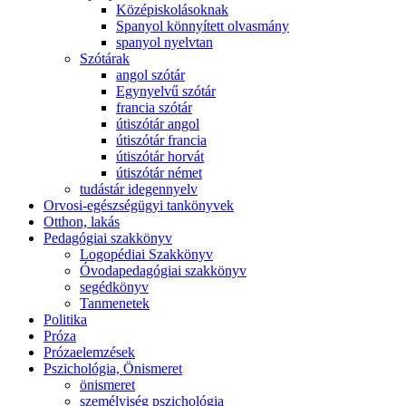
Középiskolásoknak
Spanyol könnyített olvasmány
spanyol nyelvtan
Szótárak
angol szótár
Egynyelvű szótár
francia szótár
útiszótár angol
útiszótár francia
útiszótár horvát
útiszótár német
tudástár idegennyelv
Orvosi-egészségügyi tankönyvek
Otthon, lakás
Pedagógiai szakkönyv
Logopédiai Szakkönyv
Óvodapedagógiai szakkönyv
segédkönyv
Tanmenetek
Politika
Próza
Prózaelemzések
Pszichológia, Önismeret
önismeret
személyiség pszichológia