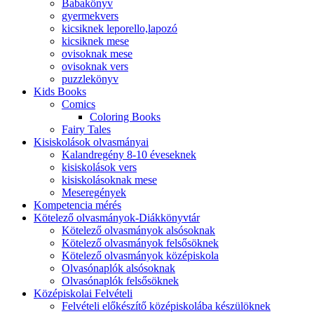
Babakönyv
gyermekvers
kicsiknek leporello,lapozó
kicsiknek mese
ovisoknak mese
ovisoknak vers
puzzlekönyv
Kids Books
Comics
Coloring Books
Fairy Tales
Kisiskolások olvasmányai
Kalandregény 8-10 éveseknek
kisiskolások vers
kisiskolásoknak mese
Meseregények
Kompetencia mérés
Kötelező olvasmányok-Diákkönyvtár
Kötelező olvasmányok alsósoknak
Kötelező olvasmányok felsősöknek
Kötelező olvasmányok középiskola
Olvasónaplók alsósoknak
Olvasónaplók felsősöknek
Középiskolai Felvételi
Felvételi előkészítő középiskolába készülöknek