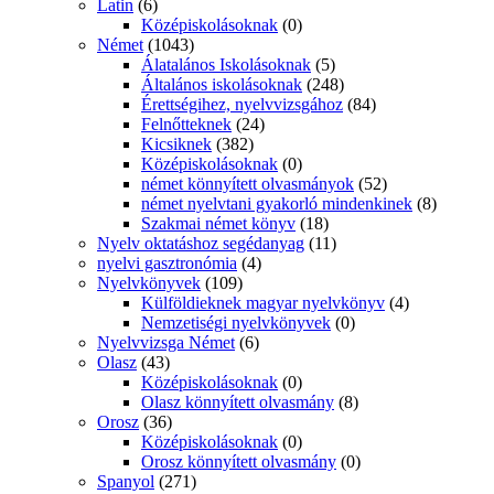
Latin
(6)
Középiskolásoknak
(0)
Német
(1043)
Álatalános Iskolásoknak
(5)
Általános iskolásoknak
(248)
Érettségihez, nyelvvizsgához
(84)
Felnőtteknek
(24)
Kicsiknek
(382)
Középiskolásoknak
(0)
német könnyített olvasmányok
(52)
német nyelvtani gyakorló mindenkinek
(8)
Szakmai német könyv
(18)
Nyelv oktatáshoz segédanyag
(11)
nyelvi gasztronómia
(4)
Nyelvkönyvek
(109)
Külföldieknek magyar nyelvkönyv
(4)
Nemzetiségi nyelvkönyvek
(0)
Nyelvvizsga Német
(6)
Olasz
(43)
Középiskolásoknak
(0)
Olasz könnyített olvasmány
(8)
Orosz
(36)
Középiskolásoknak
(0)
Orosz könnyített olvasmány
(0)
Spanyol
(271)