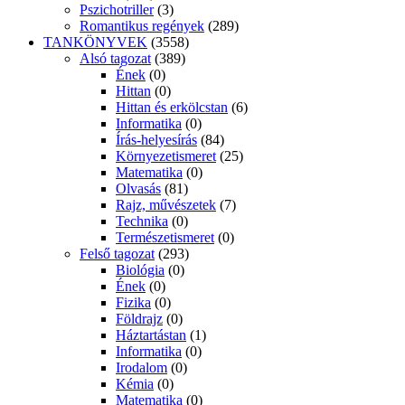
Pszichotriller
(3)
Romantikus regények
(289)
TANKÖNYVEK
(3558)
Alsó tagozat
(389)
Ének
(0)
Hittan
(0)
Hittan és erkölcstan
(6)
Informatika
(0)
Írás-helyesírás
(84)
Környezetismeret
(25)
Matematika
(0)
Olvasás
(81)
Rajz, művészetek
(7)
Technika
(0)
Természetismeret
(0)
Felső tagozat
(293)
Biológia
(0)
Ének
(0)
Fizika
(0)
Földrajz
(0)
Háztartástan
(1)
Informatika
(0)
Irodalom
(0)
Kémia
(0)
Matematika
(0)