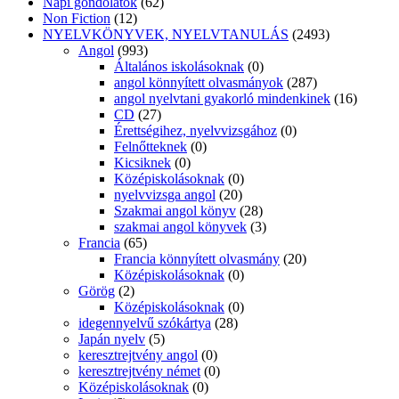
Napi gondolatok
(62)
Non Fiction
(12)
NYELVKÖNYVEK, NYELVTANULÁS
(2493)
Angol
(993)
Általános iskolásoknak
(0)
angol könnyített olvasmányok
(287)
angol nyelvtani gyakorló mindenkinek
(16)
CD
(27)
Érettségihez, nyelvvizsgához
(0)
Felnőtteknek
(0)
Kicsiknek
(0)
Középiskolásoknak
(0)
nyelvvizsga angol
(20)
Szakmai angol könyv
(28)
szakmai angol könyvek
(3)
Francia
(65)
Francia könnyített olvasmány
(20)
Középiskolásoknak
(0)
Görög
(2)
Középiskolásoknak
(0)
idegennyelvű szókártya
(28)
Japán nyelv
(5)
keresztrejtvény angol
(0)
keresztrejtvény német
(0)
Középiskolásoknak
(0)