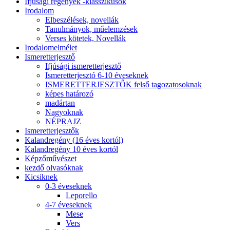
Ifjúsági regények -klasszikusok
Irodalom
Elbeszélések, novellák
Tanulmányok, műelemzések
Verses kötetek, Novellák
Irodalomelmélet
Ismeretterjesztő
Ifjúsági ismeretterjesztő
Ismeretterjesztó 6-10 éveseknek
ISMERETTERJESZTŐK felső tagozatosoknak
képes határozó
madártan
Nagyoknak
NÉPRAJZ
Ismeretterjesztők
Kalandregény (16 éves kortól)
Kalandregény 10 éves kortól
Képzőművészet
kezdő olvasóknak
Kicsiknek
0-3 éveseknek
Leporello
4-7 éveseknek
Mese
Vers