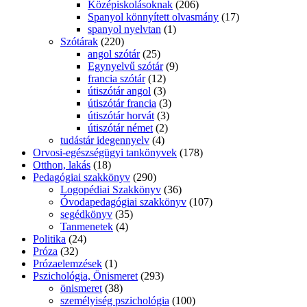
Középiskolásoknak
(206)
Spanyol könnyített olvasmány
(17)
spanyol nyelvtan
(1)
Szótárak
(220)
angol szótár
(25)
Egynyelvű szótár
(9)
francia szótár
(12)
útiszótár angol
(3)
útiszótár francia
(3)
útiszótár horvát
(3)
útiszótár német
(2)
tudástár idegennyelv
(4)
Orvosi-egészségügyi tankönyvek
(178)
Otthon, lakás
(18)
Pedagógiai szakkönyv
(290)
Logopédiai Szakkönyv
(36)
Óvodapedagógiai szakkönyv
(107)
segédkönyv
(35)
Tanmenetek
(4)
Politika
(24)
Próza
(32)
Prózaelemzések
(1)
Pszichológia, Önismeret
(293)
önismeret
(38)
személyiség pszichológia
(100)