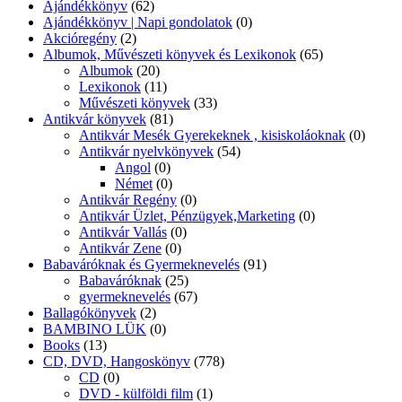
Ajándékkönyv
(62)
Ajándékkönyv | Napi gondolatok
(0)
Akcióregény
(2)
Albumok, Művészeti könyvek és Lexikonok
(65)
Albumok
(20)
Lexikonok
(11)
Művészeti könyvek
(33)
Antikvár könyvek
(81)
Antikvár Mesék Gyerekeknek , kisiskoláoknak
(0)
Antikvár nyelvkönyvek
(54)
Angol
(0)
Német
(0)
Antikvár Regény
(0)
Antikvár Üzlet, Pénzügyek,Marketing
(0)
Antikvár Vallás
(0)
Antikvár Zene
(0)
Babaváróknak és Gyermeknevelés
(91)
Babaváróknak
(25)
gyermeknevelés
(67)
Ballagókönyvek
(2)
BAMBINO LÜK
(0)
Books
(13)
CD, DVD, Hangoskönyv
(778)
CD
(0)
DVD - külföldi film
(1)