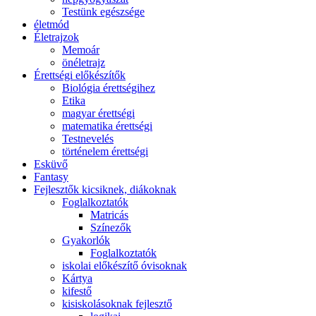
Testünk egészsége
életmód
Életrajzok
Memoár
önéletrajz
Érettségi előkészítők
Biológia érettségihez
Etika
magyar érettségi
matematika érettségi
Testnevelés
történelem érettségi
Esküvő
Fantasy
Fejlesztők kicsiknek, diákoknak
Foglalkoztatók
Matricás
Színezők
Gyakorlók
Foglalkoztatók
iskolai előkészítő óvisoknak
Kártya
kifestő
kisiskolásoknak fejlesztő