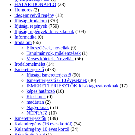
HATÁRIDŐNAPLÓ
(28)
Humoros
(2)
idegennyelvű regény
(18)
Ifjúsági irodalom
(370)
Ifjúsági regények
(759)
Ifjúsági regények -klasszikusok
(109)
Informatika
(0)
Irodalom
(66)
Elbeszélések, novellák
(9)
Tanulmányok, műelemzések
(1)
Verses kötetek, Novellák
(56)
Irodalomelmélet
(14)
Ismeretterjesztő
(473)
Ifjúsági ismeretterjesztő
(90)
Ismeretterjesztó 6-10 éveseknek
(30)
ISMERETTERJESZTŐK felső tagozatosoknak
(17)
képes határozó
(10)
Kicsiknek
(0)
madártan
(2)
Nagyoknak
(51)
NÉPRAJZ
(10)
Ismeretterjesztők
(139)
Kalandregény (16 éves kortól)
(34)
Kalandregény 10 éves kortól
(34)
Képzőművészet
(1)