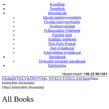
Kezdőlap
Termékek
Információk
Iskolai tankönyvrendelés
Óvodai könyvterjesztés
Tevékenységünk
Felhasználási Feltételek
Fizetési mód
Szállítási feltételek
Pick Pack Pontok
Jogi nyilatkozat
Adatvédelmi nyilatkozat
Iskoláknak
Terjesztői üzenetek iskoláknak
Elérhetőség
Hívjon most!
+36 23 361 051
Főoldal
NYELVKÖNYVEK, NYELVTANULÁS
Olasz
Olasz
könnyített olvasmány
Olasz könnyített olvasmány
All Books