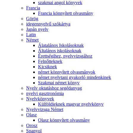
szakmai angol könyvek
Francia
Francia könnyített olvasmány
Görög
idegennyelvű szókártya
Japán nyelv
Latin
Német
Álatalános Iskolásoknak
Általános iskolásoknak
Érettségihez, nyelvvizsgához
Felnőtteknek
Kicsiknek
német könnyített olvasmányok
német nyelvtani gyakorló mindenkinek
Szakmai német könyv
Nyelv oktatáshoz segédanyag
nyelvi gasztronómia
Nyelvkönyvek
Külföldieknek magyar nyelvkönyv
Nyelvvizsga Német
Olasz
Olasz könnyített olvasmány
Orosz
Spanyol