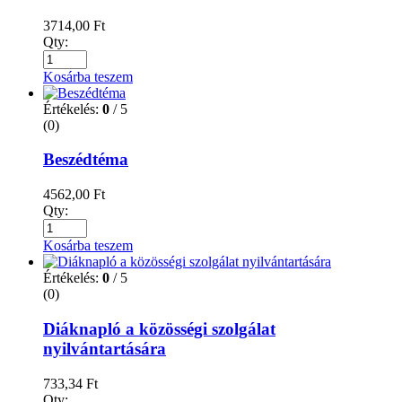
3714,00
Ft
Qty:
Kosárba teszem
Értékelés:
0
/ 5
(0)
Beszédtéma
4562,00
Ft
Qty:
Kosárba teszem
Értékelés:
0
/ 5
(0)
Diáknapló a közösségi szolgálat
nyilvántartására
733,34
Ft
Qty: