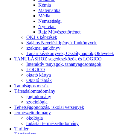
Kémia
Matematika
Média
Nemzetiségi
Nyelvtan
Rajz Művészettörténet
OKJ-s képzések
Sajátos Nevelési Igényű Tankönyvek
szakmai tankönyv
Tanári kézikönyvek, Osztálynaplók,Oklevelek
TANULÁSHOZ segédeszközök és LOGICO
Interaktív tanyagok, tananyagcsomagok
LOGICO
oktató kártya
Oktató táblák
Tanulságos mesék
Társadalomtudomány
jogtudomány
szociológia
Tehetséggondozás, iskolai versenyek
természettudomány
ökológia
tudástár természettudomány
Thriller