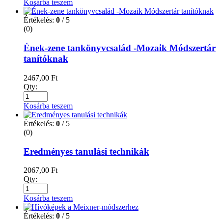
Kosárba teszem
Értékelés:
0
/ 5
(0)
Ének-zene tankönyvcsalád -Mozaik Módszertár
tanítóknak
2467,00
Ft
Qty:
Kosárba teszem
Értékelés:
0
/ 5
(0)
Eredményes tanulási technikák
2067,00
Ft
Qty:
Kosárba teszem
Értékelés:
0
/ 5