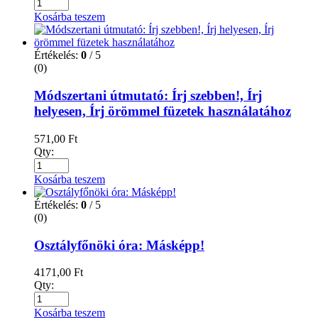
Kosárba teszem
Értékelés:
0
/ 5
(0)
Módszertani útmutató: Írj szebben!, Írj
helyesen, Írj örömmel füzetek használatához
571,00
Ft
Qty:
Kosárba teszem
Értékelés:
0
/ 5
(0)
Osztályfőnöki óra: Másképp!
4171,00
Ft
Qty:
Kosárba teszem