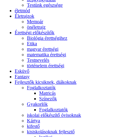
Testünk egészsége
életmód
Életrajzok
Memoár
önéletrajz
Érettségi előkészítők
Biológia érettségihez
Etika
magyar érettségi
matematika érettségi
Testnevelés
történelem érettségi
Esküvő
Fantasy
Fejlesztők kicsiknek, diákoknak
Foglalkoztatók
Matricás
Színezők
Gyakorlók
Foglalkoztatók
iskolai előkészítő óvisoknak
Kártya
kifestő
kisiskolásoknak fejlesztő