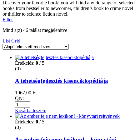
Discover your favorite book: you will find a wide range of selected
books from bestseller to newcomer, children’s book to crime novel
or thriller to science fiction novel.
Filter
Mind a(z) 46 találat megjelenítve
List
Grid
Értékelés:
0
/ 5
(0)
A tehetségfejlesztés kisenciklopédiája
1967,00
Ft
Qty:
Kosárba teszem
Értékelés:
0
/ 5
(0)
Az ember feje nem lexikon! – könyvtári