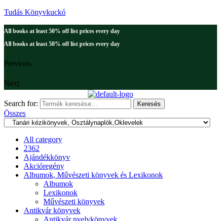
Tudás Könyvkuckó
All books at least 50% off list prices every day
All books at least 50% off list prices every day
Previous
Next
Search for:
Keresés
Összes
All category
2362
Ajándékkönyv
Akcióregény
Albumok, Művészeti könyvek és Lexikonok
Albumok
Lexikonok
Művészeti könyvek
Antikvár könyvek
Antikvár nyelvkönyvek