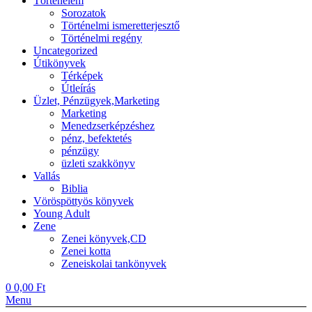
Történelem
Sorozatok
Történelmi ismeretterjesztő
Történelmi regény
Uncategorized
Útikönyvek
Térképek
Útleírás
Üzlet, Pénzügyek,Marketing
Marketing
Menedzserképzéshez
pénz, befektetés
pénzügy
üzleti szakkönyv
Vallás
Biblia
Vöröspöttyös könyvek
Young Adult
Zene
Zenei könyvek,CD
Zenei kotta
Zeneiskolai tankönyvek
0
0,00
Ft
Menu