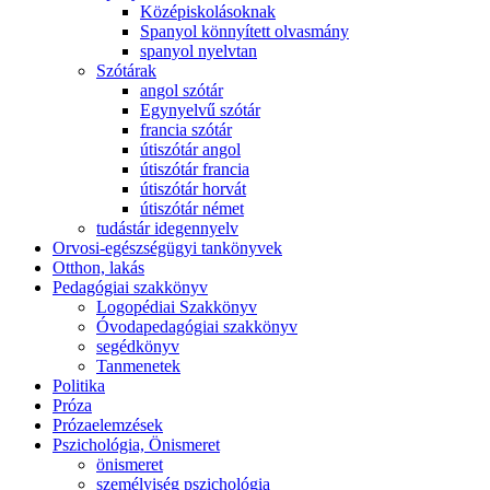
Középiskolásoknak
Spanyol könnyített olvasmány
spanyol nyelvtan
Szótárak
angol szótár
Egynyelvű szótár
francia szótár
útiszótár angol
útiszótár francia
útiszótár horvát
útiszótár német
tudástár idegennyelv
Orvosi-egészségügyi tankönyvek
Otthon, lakás
Pedagógiai szakkönyv
Logopédiai Szakkönyv
Óvodapedagógiai szakkönyv
segédkönyv
Tanmenetek
Politika
Próza
Prózaelemzések
Pszichológia, Önismeret
önismeret
személyiség pszichológia