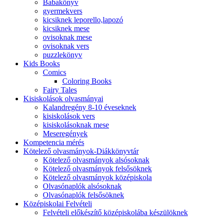
Babakönyv
gyermekvers
kicsiknek leporello,lapozó
kicsiknek mese
ovisoknak mese
ovisoknak vers
puzzlekönyv
Kids Books
Comics
Coloring Books
Fairy Tales
Kisiskolások olvasmányai
Kalandregény 8-10 éveseknek
kisiskolások vers
kisiskolásoknak mese
Meseregények
Kompetencia mérés
Kötelező olvasmányok-Diákkönyvtár
Kötelező olvasmányok alsósoknak
Kötelező olvasmányok felsősöknek
Kötelező olvasmányok középiskola
Olvasónaplók alsósoknak
Olvasónaplók felsősöknek
Középiskolai Felvételi
Felvételi előkészítő középiskolába készülöknek