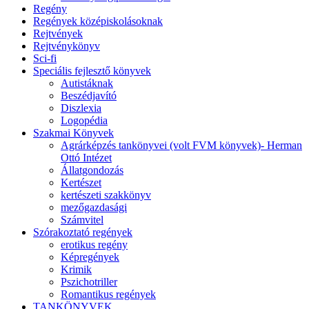
Regény
Regények középiskolásoknak
Rejtvények
Rejtvénykönyv
Sci-fi
Speciális fejlesztő könyvek
Autistáknak
Beszédjavító
Diszlexia
Logopédia
Szakmai Könyvek
Agrárképzés tankönyvei (volt FVM könyvek)- Herman
Ottó Intézet
Állatgondozás
Kertészet
kertészeti szakkönyv
mezőgazdasági
Számvitel
Szórakoztató regények
erotikus regény
Képregények
Krimik
Pszichotriller
Romantikus regények
TANKÖNYVEK