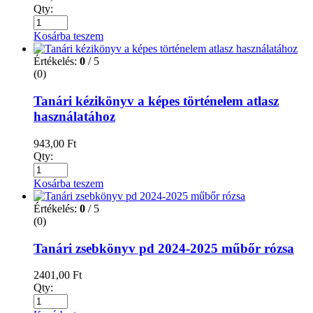
Qty:
Kosárba teszem
Értékelés:
0
/ 5
(0)
Tanári kézikönyv a képes történelem atlasz
használatához
943,00
Ft
Qty:
Kosárba teszem
Értékelés:
0
/ 5
(0)
Tanári zsebkönyv pd 2024-2025 műbőr rózsa
2401,00
Ft
Qty: