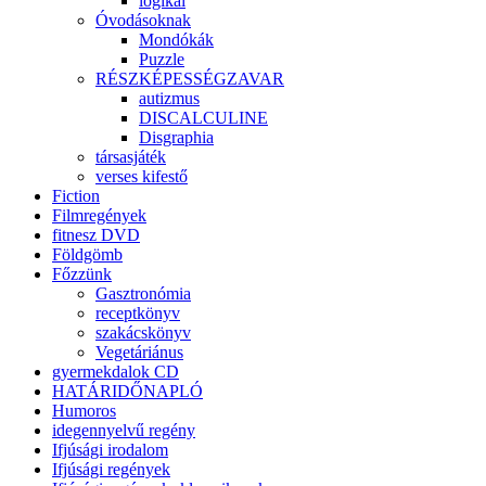
logikai
Óvodásoknak
Mondókák
Puzzle
RÉSZKÉPESSÉGZAVAR
autizmus
DISCALCULINE
Disgraphia
társasjáték
verses kifestő
Fiction
Filmregények
fitnesz DVD
Földgömb
Főzzünk
Gasztronómia
receptkönyv
szakácskönyv
Vegetáriánus
gyermekdalok CD
HATÁRIDŐNAPLÓ
Humoros
idegennyelvű regény
Ifjúsági irodalom
Ifjúsági regények