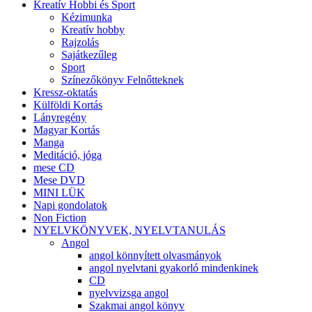
Kreatív Hobbi és Sport
Kézimunka
Kreatív hobby
Rajzolás
Sajátkezűleg
Sport
Színezőkönyv Felnőtteknek
Kressz-oktatás
Külföldi Kortás
Lányregény
Magyar Kortás
Manga
Meditáció, jóga
mese CD
Mese DVD
MINI LÜK
Napi gondolatok
Non Fiction
NYELVKÖNYVEK, NYELVTANULÁS
Angol
angol könnyített olvasmányok
angol nyelvtani gyakorló mindenkinek
CD
nyelvvizsga angol
Szakmai angol könyv