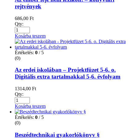
rejtvények
686,00
Ft
Qty:
Kosárba teszem
Értékelés:
0
/ 5
(0)
Az erdei iskolában – Projektfüzet 5-6. o.
Digitális extra tartalmakkal 5-6. évfolyam
1314,00
Ft
Qty:
Kosárba teszem
Értékelés:
0
/ 5
(0)
Beszédtechnikai gyakorlókönyv §