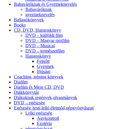
Babaváróknak és Gyermeknevelés
Babaváróknak
gyermeknevelés
Ballagókönyvek
Books
CD, DVD, Hangoskönyv
DVD – külföldi film
DVD – Magyar rajzfilm
DVD – Musical
DVD – természetfilm
Hangoskönyv
Felnőtt
Gyermek
Ifjúsági
Coaching, tréning könyvek
Diafilm
Diafilm és Mese CD, DVD
Diákkönyvtár
Diákoknak regények,olvasmányok
DVD – egészség
Egészség /testi,lelki,életmód,népgyógyászat/
Lelki egészség
Agykontroll
Ezotéria
népgyógyászat