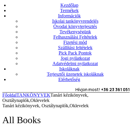
Kezdőlap
Termékek
Információk
Iskolai tankönyvrendelés
Óvodai könyvterjesztés
Tevékenységünk
Felhasználási Feltételek
Fizetési mód
Szállítási feltételek
Pick Pack Pontok
Jogi nyilatkozat
Adatvédelmi nyilatkozat
Iskoláknak
Terjesztői üzenetek iskoláknak
Elérhetőség
Hívjon most!
+36 23 361 051
Főoldal
TANKÖNYVEK
Tanári kézikönyvek,
Osztálynaplók,Oklevelek
Tanári kézikönyvek, Osztálynaplók,Oklevelek
All Books