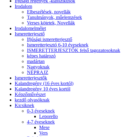
Ifjúsági regények -klasszikusok
Irodalom
Elbeszélések, novellák
Tanulmányok, műelemzések
Verses kötetek, Novellák
Irodalomelmélet
Ismeretterjesztő
Ifjúsági ismeretterjesztő
Ismeretterjesztó 6-10 éveseknek
ISMERETTERJESZTŐK felső tagozatosoknak
képes határozó
madártan
Nagyoknak
NÉPRAJZ
Ismeretterjesztők
Kalandregény (16 éves kortól)
Kalandregény 10 éves kortól
Képzőművészet
kezdő olvasóknak
Kicsiknek
0-3 éveseknek
Leporello
4-7 éveseknek
Mese
Vers