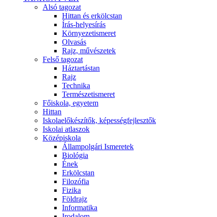
Alsó tagozat
Hittan és erkölcstan
Írás-helyesírás
Környezetismeret
Olvasás
Rajz, művészetek
Felső tagozat
Háztartástan
Rajz
Technika
Természetismeret
Főiskola, egyetem
Hittan
Iskolaelőkészítők, képességfejlesztők
Iskolai atlaszok
Középiskola
Állampolgári Ismeretek
Biológia
Ének
Erkölcstan
Filozófia
Fizika
Földrajz
Informatika
Irodalom