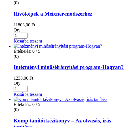
(0)
Hívóképek a Meixner-módszerhez
11803,00
Ft
Qty:
Kosárba teszem
Értékelés:
0
/ 5
(0)
Intézményi minőséirányítási program-Hogyan?
1238,00
Ft
Qty:
Kosárba teszem
Értékelés:
0
/ 5
(0)
Komp tanítói kézikönyv – Az olvasás, írás
tanítása