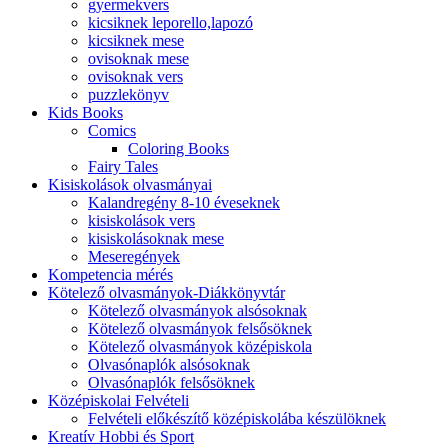
gyermekvers
kicsiknek leporello,lapozó
kicsiknek mese
ovisoknak mese
ovisoknak vers
puzzlekönyv
Kids Books
Comics
Coloring Books
Fairy Tales
Kisiskolások olvasmányai
Kalandregény 8-10 éveseknek
kisiskolások vers
kisiskolásoknak mese
Meseregények
Kompetencia mérés
Kötelező olvasmányok-Diákkönyvtár
Kötelező olvasmányok alsósoknak
Kötelező olvasmányok felsősöknek
Kötelező olvasmányok középiskola
Olvasónaplók alsósoknak
Olvasónaplók felsősöknek
Középiskolai Felvételi
Felvételi előkészítő középiskolába készülöknek
Kreatív Hobbi és Sport