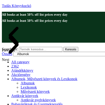
Tudás Könyvkuckó
All books at least 50% off list prices every day
All books at least 50% off list prices every day
Search for:
Keresés
Previous
Összes
Next
All category
2362
Ajándékkönyv
Akcióregény
Albumok, Művészeti könyvek és Lexikonok
Albumok
Lexikonok
Művészeti könyvek
Antikvár könyvek
Antikvár nyelvkönyvek
Babaváróknak és Gyermeknevelés