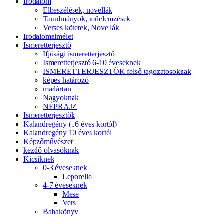
Irodalom
Elbeszélések, novellák
Tanulmányok, műelemzések
Verses kötetek, Novellák
Irodalomelmélet
Ismeretterjesztő
Ifjúsági ismeretterjesztő
Ismeretterjesztó 6-10 éveseknek
ISMERETTERJESZTŐK felső tagozatosoknak
képes határozó
madártan
Nagyoknak
NÉPRAJZ
Ismeretterjesztők
Kalandregény (16 éves kortól)
Kalandregény 10 éves kortól
Képzőművészet
kezdő olvasóknak
Kicsiknek
0-3 éveseknek
Leporello
4-7 éveseknek
Mese
Vers
Babakönyv