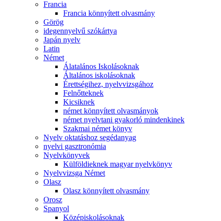
Francia
Francia könnyített olvasmány
Görög
idegennyelvű szókártya
Japán nyelv
Latin
Német
Álatalános Iskolásoknak
Általános iskolásoknak
Érettségihez, nyelvvizsgához
Felnőtteknek
Kicsiknek
német könnyített olvasmányok
német nyelvtani gyakorló mindenkinek
Szakmai német könyv
Nyelv oktatáshoz segédanyag
nyelvi gasztronómia
Nyelvkönyvek
Külföldieknek magyar nyelvkönyv
Nyelvvizsga Német
Olasz
Olasz könnyített olvasmány
Orosz
Spanyol
Középiskolásoknak