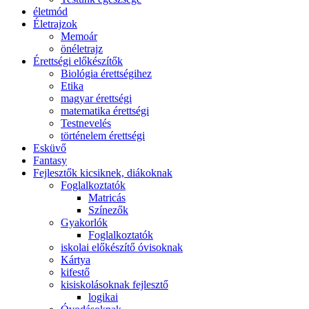
életmód
Életrajzok
Memoár
önéletrajz
Érettségi előkészítők
Biológia érettségihez
Etika
magyar érettségi
matematika érettségi
Testnevelés
történelem érettségi
Esküvő
Fantasy
Fejlesztők kicsiknek, diákoknak
Foglalkoztatók
Matricás
Színezők
Gyakorlók
Foglalkoztatók
iskolai előkészítő óvisoknak
Kártya
kifestő
kisiskolásoknak fejlesztő
logikai