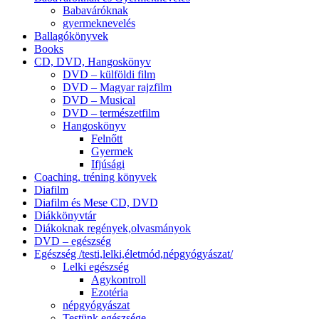
Babaváróknak
gyermeknevelés
Ballagókönyvek
Books
CD, DVD, Hangoskönyv
DVD – külföldi film
DVD – Magyar rajzfilm
DVD – Musical
DVD – természetfilm
Hangoskönyv
Felnőtt
Gyermek
Ifjúsági
Coaching, tréning könyvek
Diafilm
Diafilm és Mese CD, DVD
Diákkönyvtár
Diákoknak regények,olvasmányok
DVD – egészség
Egészség /testi,lelki,életmód,népgyógyászat/
Lelki egészség
Agykontroll
Ezotéria
népgyógyászat
Testünk egészsége