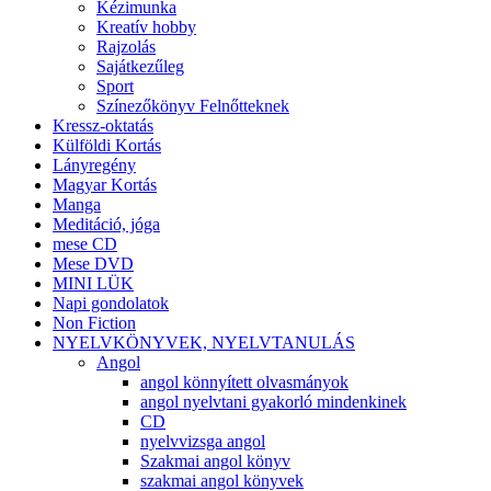
Kézimunka
Kreatív hobby
Rajzolás
Sajátkezűleg
Sport
Színezőkönyv Felnőtteknek
Kressz-oktatás
Külföldi Kortás
Lányregény
Magyar Kortás
Manga
Meditáció, jóga
mese CD
Mese DVD
MINI LÜK
Napi gondolatok
Non Fiction
NYELVKÖNYVEK, NYELVTANULÁS
Angol
angol könnyített olvasmányok
angol nyelvtani gyakorló mindenkinek
CD
nyelvvizsga angol
Szakmai angol könyv
szakmai angol könyvek