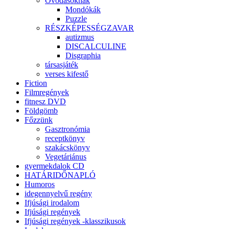
Óvodásoknak
Mondókák
Puzzle
RÉSZKÉPESSÉGZAVAR
autizmus
DISCALCULINE
Disgraphia
társasjáték
verses kifestő
Fiction
Filmregények
fitnesz DVD
Földgömb
Főzzünk
Gasztronómia
receptkönyv
szakácskönyv
Vegetáriánus
gyermekdalok CD
HATÁRIDŐNAPLÓ
Humoros
idegennyelvű regény
Ifjúsági irodalom
Ifjúsági regények
Ifjúsági regények -klasszikusok