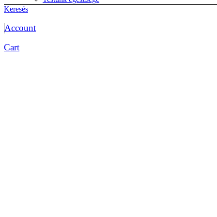
életmód
Keresés
Életrajzok
Memoár
Account
önéletrajz
Érettségi előkészítők
Cart
Biológia érettségihez
Etika
magyar érettségi
matematika érettségi
Testnevelés
történelem érettségi
Esküvő
Fantasy
Fejlesztők kicsiknek, diákoknak
Foglalkoztatók
Matricás
Színezők
Gyakorlók
Foglalkoztatók
iskolai előkészítő óvisoknak
Kártya
kifestő
kisiskolásoknak fejlesztő
logikai