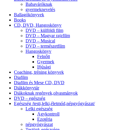
Babaváróknak
gyermeknevelés
Ballagókönyvek
Books
CD, DVD, Hangoskönyv
DVD – külföldi film
DVD – Magyar rajzfilm
DVD – Musical
DVD – természetfilm
Hangoskönyv
Felnőtt
Gyermek
Ifjúsági
Coaching, tréning könyvek
Diafilm
Diafilm és Mese CD, DVD
Diákkönyvtár
Diákoknak regények,olvasmányok
DVD – egészség
Egészség /testi,lelki,életmód,népgyógyászat/
Lelki egészség
Agykontroll
Ezotéria
népgyógyászat
Testünk egészsége