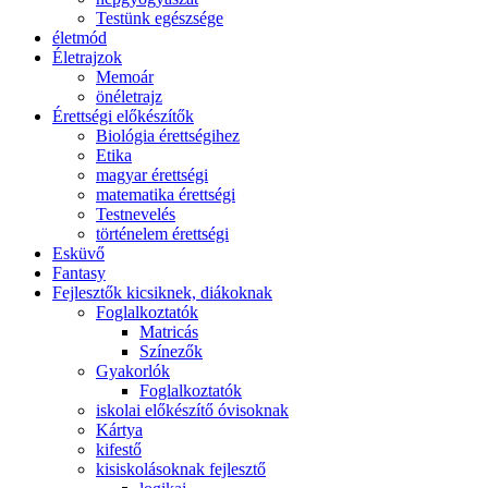
Testünk egészsége
életmód
Életrajzok
Memoár
önéletrajz
Érettségi előkészítők
Biológia érettségihez
Etika
magyar érettségi
matematika érettségi
Testnevelés
történelem érettségi
Esküvő
Fantasy
Fejlesztők kicsiknek, diákoknak
Foglalkoztatók
Matricás
Színezők
Gyakorlók
Foglalkoztatók
iskolai előkészítő óvisoknak
Kártya
kifestő
kisiskolásoknak fejlesztő