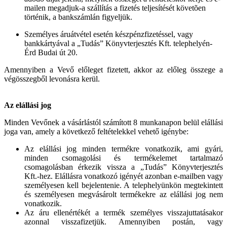
mailen megadjuk-a szállítás a fizetés teljesítését követõen
történik, a bankszámlán figyeljük.
Személyes áruátvétel esetén készpénzfizetéssel, vagy
bankkártyával a „Tudás” Könyvterjesztés Kft. telephelyén-
Érd Budai út 20.
Amennyiben a Vevő előleget fizetett, akkor az előleg összege a
végösszegből levonásra kerül.
Az elállási jog
Minden Vevőnek a vásárlástól számított 8 munkanapon belül elállási
joga van, amely a következő feltételekkel vehető igénybe:
Az elállási jog minden termékre vonatkozik, ami gyári,
minden csomagolási és termékelemet tartalmazó
csomagolásban érkezik vissza a „Tudás” Könyvterjesztés
Kft.-hez. Elállásra vonatkozó igényét azonban e-mailben vagy
személyesen kell bejelentenie. A telephelyünkön megtekintett
és személyesen megvásárolt termékekre az elállási jog nem
vonatkozik.
Az áru ellenértékét a termék személyes visszajuttatásakor
azonnal visszafizetjük. Amennyiben postán, vagy