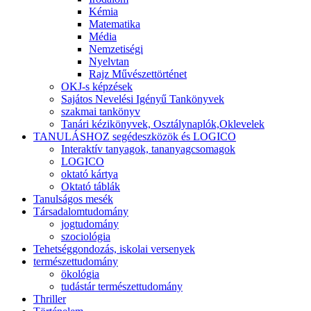
Kémia
Matematika
Média
Nemzetiségi
Nyelvtan
Rajz Művészettörténet
OKJ-s képzések
Sajátos Nevelési Igényű Tankönyvek
szakmai tankönyv
Tanári kézikönyvek, Osztálynaplók,Oklevelek
TANULÁSHOZ segédeszközök és LOGICO
Interaktív tanyagok, tananyagcsomagok
LOGICO
oktató kártya
Oktató táblák
Tanulságos mesék
Társadalomtudomány
jogtudomány
szociológia
Tehetséggondozás, iskolai versenyek
természettudomány
ökológia
tudástár természettudomány
Thriller