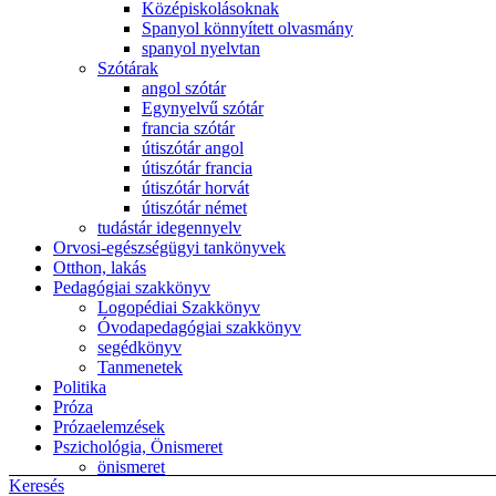
Középiskolásoknak
Spanyol könnyített olvasmány
spanyol nyelvtan
Szótárak
angol szótár
Egynyelvű szótár
francia szótár
útiszótár angol
útiszótár francia
útiszótár horvát
útiszótár német
tudástár idegennyelv
Orvosi-egészségügyi tankönyvek
Otthon, lakás
Pedagógiai szakkönyv
Logopédiai Szakkönyv
Óvodapedagógiai szakkönyv
segédkönyv
Tanmenetek
Politika
Próza
Prózaelemzések
Pszichológia, Önismeret
önismeret
Keresés
személyiség pszichológia