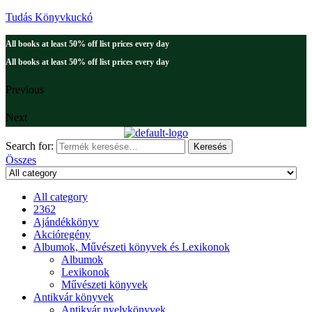
Tudás Könyvkuckó
All books at least 50% off list prices every day
All books at least 50% off list prices every day
Previous
Next
Search for:
Keresés
Összes
All category
2362
Ajándékkönyv
Akcióregény
Albumok, Művészeti könyvek és Lexikonok
Albumok
Lexikonok
Művészeti könyvek
Antikvár könyvek
Antikvár nyelvkönyvek