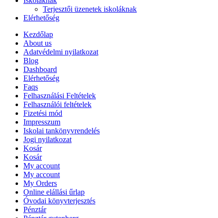
Iskoláknak
Terjesztői üzenetek iskoláknak
Elérhetőség
Kezdőlap
About us
Adatvédelmi nyilatkozat
Blog
Dashboard
Elérhetőség
Faqs
Felhasználási Feltételek
Felhasználói feltételek
Fizetési mód
Impresszum
Iskolai tankönyvrendelés
Jogi nyilatkozat
Kosár
Kosár
My account
My account
My Orders
Online elállási űrlap
Óvodai könyvterjesztés
Pénztár