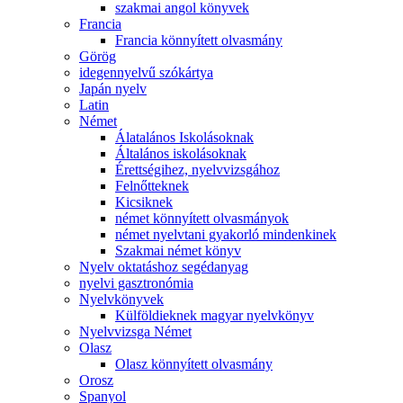
szakmai angol könyvek
Francia
Francia könnyített olvasmány
Görög
idegennyelvű szókártya
Japán nyelv
Latin
Német
Álatalános Iskolásoknak
Általános iskolásoknak
Érettségihez, nyelvvizsgához
Felnőtteknek
Kicsiknek
német könnyített olvasmányok
német nyelvtani gyakorló mindenkinek
Szakmai német könyv
Nyelv oktatáshoz segédanyag
nyelvi gasztronómia
Nyelvkönyvek
Külföldieknek magyar nyelvkönyv
Nyelvvizsga Német
Olasz
Olasz könnyített olvasmány
Orosz
Spanyol