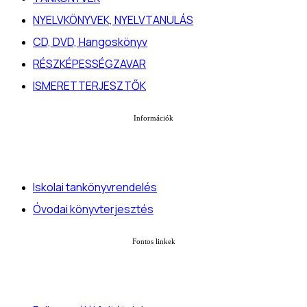
NYELVKÖNYVEK, NYELVTANULÁS
CD, DVD, Hangoskönyv
RÉSZKÉPESSÉGZAVAR
ISMERETTERJESZTŐK
Információk
Iskolai tankönyvrendelés
Óvodai könyvterjesztés
Fontos linkek