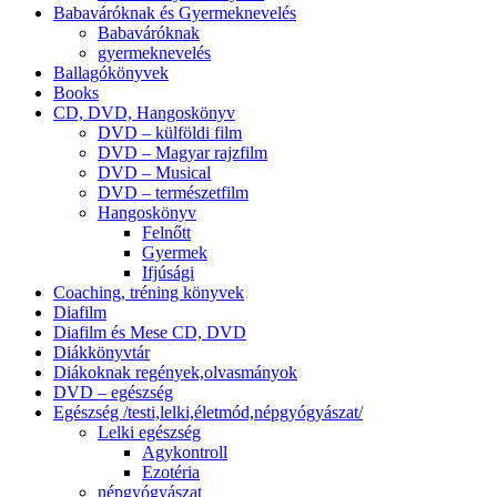
Babaváróknak és Gyermeknevelés
Babaváróknak
gyermeknevelés
Ballagókönyvek
Books
CD, DVD, Hangoskönyv
DVD – külföldi film
DVD – Magyar rajzfilm
DVD – Musical
DVD – természetfilm
Hangoskönyv
Felnőtt
Gyermek
Ifjúsági
Coaching, tréning könyvek
Diafilm
Diafilm és Mese CD, DVD
Diákkönyvtár
Diákoknak regények,olvasmányok
DVD – egészség
Egészség /testi,lelki,életmód,népgyógyászat/
Lelki egészség
Agykontroll
Ezotéria
népgyógyászat