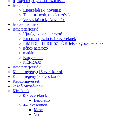
Ifjúsági regények -klasszikusok
Irodalom
Elbeszélések, novellák
Tanulmányok, műelemzések
Verses kötetek, Novellák
Irodalomelmélet
Ismeretterjesztő
Ifjúsági ismeretterjesztő
Ismeretterjesztó 6-10 éveseknek
ISMERETTERJESZTŐK felső tagozatosoknak
képes határozó
madártan
Nagyoknak
NÉPRAJZ
Ismeretterjesztők
Kalandregény (16 éves kortól)
Kalandregény 10 éves kortól
Képzőművészet
kezdő olvasóknak
Kicsiknek
0-3 éveseknek
Leporello
4-7 éveseknek
Mese
Vers