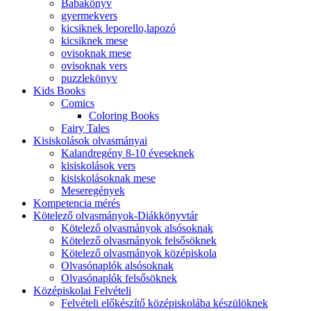
Babakönyv
gyermekvers
kicsiknek leporello,lapozó
kicsiknek mese
ovisoknak mese
ovisoknak vers
puzzlekönyv
Kids Books
Comics
Coloring Books
Fairy Tales
Kisiskolások olvasmányai
Kalandregény 8-10 éveseknek
kisiskolások vers
kisiskolásoknak mese
Meseregények
Kompetencia mérés
Kötelező olvasmányok-Diákkönyvtár
Kötelező olvasmányok alsósoknak
Kötelező olvasmányok felsősöknek
Kötelező olvasmányok középiskola
Olvasónaplók alsósoknak
Olvasónaplók felsősöknek
Középiskolai Felvételi
Felvételi előkészítő középiskolába készülöknek