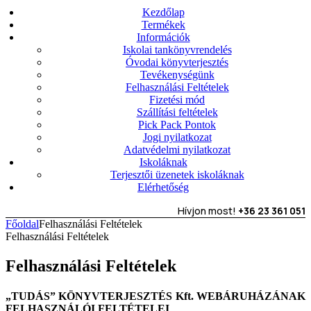
Kezdőlap
Termékek
Információk
Iskolai tankönyvrendelés
Óvodai könyvterjesztés
Tevékenységünk
Felhasználási Feltételek
Fizetési mód
Szállítási feltételek
Pick Pack Pontok
Jogi nyilatkozat
Adatvédelmi nyilatkozat
Iskoláknak
Terjesztői üzenetek iskoláknak
Elérhetőség
Hívjon most!
+36 23 361 051
Főoldal
Felhasználási Feltételek
Felhasználási Feltételek
Felhasználási Feltételek
„TUDÁS” KÖNYVTERJESZTÉS Kft. WEBÁRUHÁZÁNAK
FELHASZNÁLÓI FELTÉTELEI