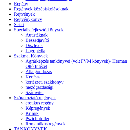
Regény
Regények középiskolásoknak
Rejtvények
Rejtvénykönyv
Sci-fi
Speciális fejlesztő könyvek
Autistáknak
Beszédjavító
Diszlexia
Logopédia
Szakmai Könyvek
Agrárképzés tankönyvei (volt FVM könyvek)- Herman
Ottó Intézet
Állatgondozás
Kertészet
kertészeti szakkönyv
mezőgazdasági
Számvitel
Szórakoztató regények
erotikus regény
Képregények
Krimik
Pszichotriller
Romantikus regények
TANKÖNYVEK