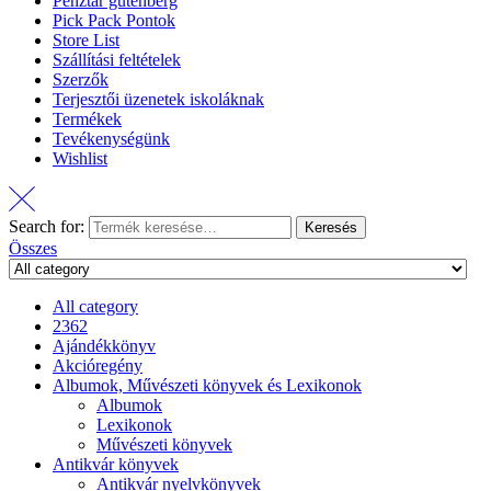
Pénztár gutenberg
Pick Pack Pontok
Store List
Szállítási feltételek
Szerzők
Terjesztői üzenetek iskoláknak
Termékek
Tevékenységünk
Wishlist
Search for:
Keresés
Összes
All category
2362
Ajándékkönyv
Akcióregény
Albumok, Művészeti könyvek és Lexikonok
Albumok
Lexikonok
Művészeti könyvek
Antikvár könyvek
Antikvár nyelvkönyvek