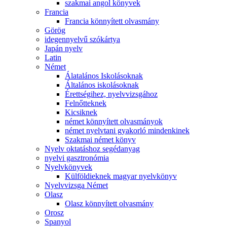
szakmai angol könyvek
Francia
Francia könnyített olvasmány
Görög
idegennyelvű szókártya
Japán nyelv
Latin
Német
Álatalános Iskolásoknak
Általános iskolásoknak
Érettségihez, nyelvvizsgához
Felnőtteknek
Kicsiknek
német könnyített olvasmányok
német nyelvtani gyakorló mindenkinek
Szakmai német könyv
Nyelv oktatáshoz segédanyag
nyelvi gasztronómia
Nyelvkönyvek
Külföldieknek magyar nyelvkönyv
Nyelvvizsga Német
Olasz
Olasz könnyített olvasmány
Orosz
Spanyol