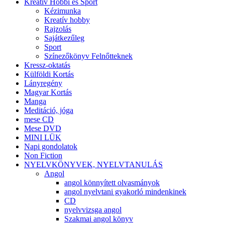
Kreatív Hobbi és Sport
Kézimunka
Kreatív hobby
Rajzolás
Sajátkezűleg
Sport
Színezőkönyv Felnőtteknek
Kressz-oktatás
Külföldi Kortás
Lányregény
Magyar Kortás
Manga
Meditáció, jóga
mese CD
Mese DVD
MINI LÜK
Napi gondolatok
Non Fiction
NYELVKÖNYVEK, NYELVTANULÁS
Angol
angol könnyített olvasmányok
angol nyelvtani gyakorló mindenkinek
CD
nyelvvizsga angol
Szakmai angol könyv