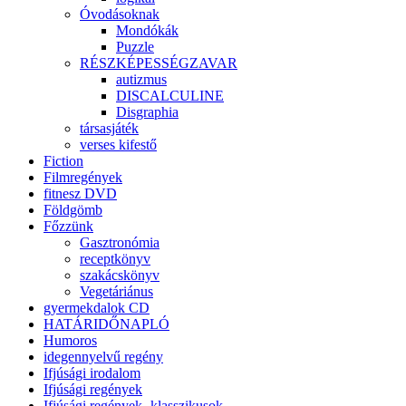
Óvodásoknak
Mondókák
Puzzle
RÉSZKÉPESSÉGZAVAR
autizmus
DISCALCULINE
Disgraphia
társasjáték
verses kifestő
Fiction
Filmregények
fitnesz DVD
Földgömb
Főzzünk
Gasztronómia
receptkönyv
szakácskönyv
Vegetáriánus
gyermekdalok CD
HATÁRIDŐNAPLÓ
Humoros
idegennyelvű regény
Ifjúsági irodalom
Ifjúsági regények
Ifjúsági regények -klasszikusok