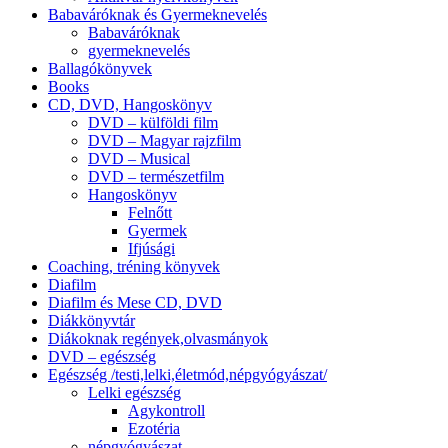
Babaváróknak és Gyermeknevelés
Babaváróknak
gyermeknevelés
Ballagókönyvek
Books
CD, DVD, Hangoskönyv
DVD – külföldi film
DVD – Magyar rajzfilm
DVD – Musical
DVD – természetfilm
Hangoskönyv
Felnőtt
Gyermek
Ifjúsági
Coaching, tréning könyvek
Diafilm
Diafilm és Mese CD, DVD
Diákkönyvtár
Diákoknak regények,olvasmányok
DVD – egészség
Egészség /testi,lelki,életmód,népgyógyászat/
Lelki egészség
Agykontroll
Ezotéria
népgyógyászat