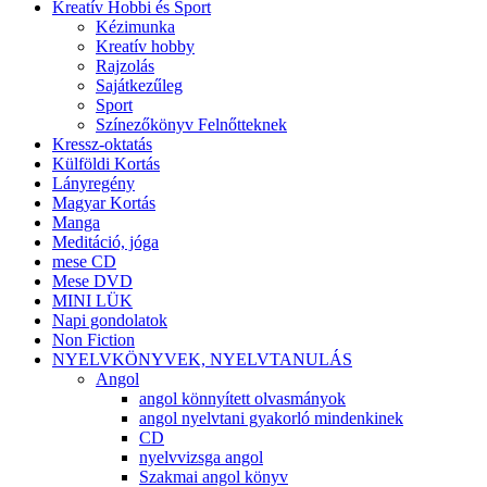
Kreatív Hobbi és Sport
Kézimunka
Kreatív hobby
Rajzolás
Sajátkezűleg
Sport
Színezőkönyv Felnőtteknek
Kressz-oktatás
Külföldi Kortás
Lányregény
Magyar Kortás
Manga
Meditáció, jóga
mese CD
Mese DVD
MINI LÜK
Napi gondolatok
Non Fiction
NYELVKÖNYVEK, NYELVTANULÁS
Angol
angol könnyített olvasmányok
angol nyelvtani gyakorló mindenkinek
CD
nyelvvizsga angol
Szakmai angol könyv