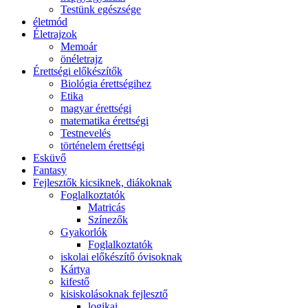
Testünk egészsége
életmód
Életrajzok
Memoár
önéletrajz
Érettségi előkészítők
Biológia érettségihez
Etika
magyar érettségi
matematika érettségi
Testnevelés
történelem érettségi
Esküvő
Fantasy
Fejlesztők kicsiknek, diákoknak
Foglalkoztatók
Matricás
Színezők
Gyakorlók
Foglalkoztatók
iskolai előkészítő óvisoknak
Kártya
kifestő
kisiskolásoknak fejlesztő
logikai