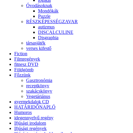
logikai
Óvodásoknak
Mondókák
Puzzle
RÉSZKÉPESSÉGZAVAR
autizmus
DISCALCULINE
Disgraphia
társasjáték
verses kifestő
Fiction
Filmregények
fitnesz DVD
Földgömb
Főzzünk
Gasztronómia
receptkönyv
szakácskönyv
Vegetáriánus
gyermekdalok CD
HATÁRIDŐNAPLÓ
Humoros
idegennyelvű regény
Ifjúsági irodalom
Ifjúsági regények