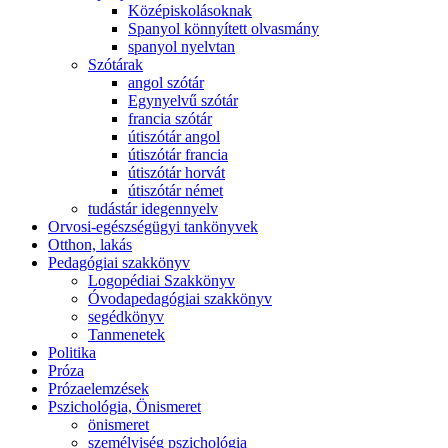
Középiskolásoknak
Spanyol könnyített olvasmány
spanyol nyelvtan
Szótárak
angol szótár
Egynyelvű szótár
francia szótár
útiszótár angol
útiszótár francia
útiszótár horvát
útiszótár német
tudástár idegennyelv
Orvosi-egészségügyi tankönyvek
Otthon, lakás
Pedagógiai szakkönyv
Logopédiai Szakkönyv
Óvodapedagógiai szakkönyv
segédkönyv
Tanmenetek
Politika
Próza
Prózaelemzések
Pszichológia, Önismeret
önismeret
személyiség pszichológia