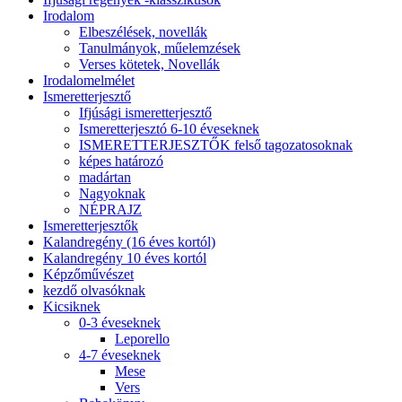
Irodalom
Elbeszélések, novellák
Tanulmányok, műelemzések
Verses kötetek, Novellák
Irodalomelmélet
Ismeretterjesztő
Ifjúsági ismeretterjesztő
Ismeretterjesztó 6-10 éveseknek
ISMERETTERJESZTŐK felső tagozatosoknak
képes határozó
madártan
Nagyoknak
NÉPRAJZ
Ismeretterjesztők
Kalandregény (16 éves kortól)
Kalandregény 10 éves kortól
Képzőművészet
kezdő olvasóknak
Kicsiknek
0-3 éveseknek
Leporello
4-7 éveseknek
Mese
Vers