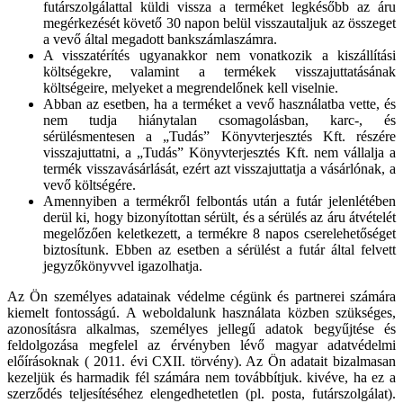
futárszolgálattal küldi vissza a terméket legkésőbb az áru
megérkezését követő 30 napon belül visszautaljuk az összeget
a vevő által megadott bankszámlaszámra.
A visszatérítés ugyanakkor nem vonatkozik a kiszállítási
költségekre, valamint a termékek visszajuttatásának
költségeire, melyeket a megrendelőnek kell viselnie.
Abban az esetben, ha a terméket a vevő használatba vette, és
nem tudja hiánytalan csomagolásban, karc-, és
sérülésmentesen a „Tudás” Könyvterjesztés Kft. részére
visszajuttatni, a „Tudás” Könyvterjesztés Kft. nem vállalja a
termék visszavásárlását, ezért azt visszajuttatja a vásárlónak, a
vevő költségére.
Amennyiben a termékről felbontás után a futár jelenlétében
derül ki, hogy bizonyítottan sérült, és a sérülés az áru átvételét
megelőzően keletkezett, a termékre 8 napos cserelehetőséget
biztosítunk. Ebben az esetben a sérülést a futár által felvett
jegyzőkönyvvel igazolhatja.
Az Ön személyes adatainak védelme cégünk és partnerei számára
kiemelt fontosságú. A weboldalunk használata közben szükséges,
azonosításra alkalmas, személyes jellegű adatok begyűjtése és
feldolgozása megfelel az érvényben lévő magyar adatvédelmi
előírásoknak ( 2011. évi CXII. törvény). Az Ön adatait bizalmasan
kezeljük és harmadik fél számára nem továbbítjuk. kivéve, ha ez a
szerződés teljesítéséhez elengedhetetlen (pl. posta, futárszolgálat).