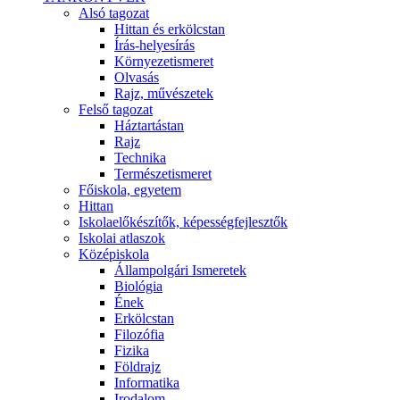
Alsó tagozat
Hittan és erkölcstan
Írás-helyesírás
Környezetismeret
Olvasás
Rajz, művészetek
Felső tagozat
Háztartástan
Rajz
Technika
Természetismeret
Főiskola, egyetem
Hittan
Iskolaelőkészítők, képességfejlesztők
Iskolai atlaszok
Középiskola
Állampolgári Ismeretek
Biológia
Ének
Erkölcstan
Filozófia
Fizika
Földrajz
Informatika
Irodalom