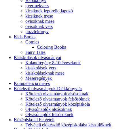
Babakönyv
gyermekvers
kicsiknek leporello,lapozó
kicsiknek mese
ovisoknak mese
ovisoknak vers
puzzlekönyv
Kids Books
Comics
Coloring Books
Fairy Tales
Kisiskolások olvasmányai
Kalandregény 8-10 éveseknek
kisiskolások vers
kisiskolásoknak mese
Meseregények
Kompetencia mérés
Kötelező olvasmányok-Diákkönyvtár
Kötelező olvasmányok alsósoknak
Kötelező olvasmányok felsősöknek
Kötelező olvasmányok középiskola
Olvasónaplók alsósoknak
Olvasónaplók felsősöknek
Középiskolai Felvételi
Felvételi előkészítő középiskolába készülöknek