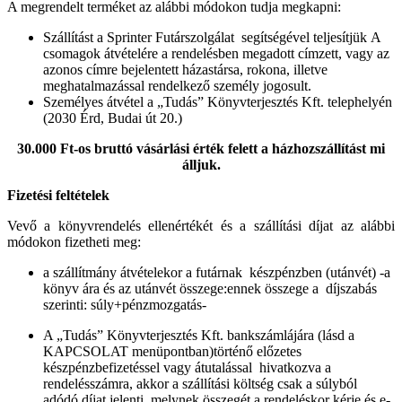
A megrendelt terméket az alábbi módokon tudja megkapni:
Szállítást a Sprinter Futárszolgálat segítségével teljesítjük A
csomagok átvételére a rendelésben megadott címzett, vagy az
azonos címre bejelentett házastársa, rokona, illetve
meghatalmazással rendelkező személy jogosult.
Személyes átvétel a „Tudás” Könyvterjesztés Kft. telephelyén
(2030 Érd, Budai út 20.)
30.000 Ft-os bruttó vásárlási érték felett a házhozszállítást mi
álljuk.
Fizetési feltételek
Vevő a könyvrendelés ellenértékét és a szállítási díjat az alábbi
módokon fizetheti meg:
a szállítmány átvételekor a futárnak készpénzben (utánvét) -a
könyv ára és az utánvét összege:ennek összege a díjszabás
szerinti: súly+pénzmozgatás-
A „Tudás” Könyvterjesztés Kft. bankszámlájára (lásd a
KAPCSOLAT menüpontban)történő előzetes
készpénzbefizetéssel vagy átutalással hivatkozva a
rendelésszámra, akkor a szállítási költség csak a súlyból
adódó díjat jelenti, melynek összegét a rendeléskor kérje és e-