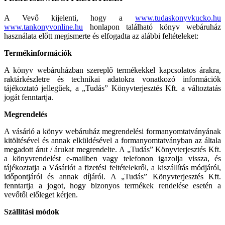
A Vevő kijelenti, hogy a
www.tudaskonyvkucko.hu
www.tankonyvonline.hu
honlapon található könyv webáruház
használata előtt megismerte és elfogadta az alábbi feltételeket:
Termékinformációk
A könyv webáruházban szereplő termékekkel kapcsolatos árakra,
raktárkészletre és technikai adatokra vonatkozó információk
tájékoztató jellegűek, a „Tudás” Könyvterjesztés Kft. a változtatás
jogát fenntartja.
Megrendelés
A vásárló a könyv webáruház megrendelési formanyomtatványának
kitöltésével és annak elküldésével a formanyomtatványban az általa
megadott árut / árukat megrendelte. A „Tudás” Könyvterjesztés Kft.
a könyvrendelést e-mailben vagy telefonon igazolja vissza, és
tájékoztatja a Vásárlót a fizetési feltételekről, a kiszállítás módjáról,
időpontjáról és annak díjáról. A „Tudás” Könyvterjesztés Kft.
fenntartja a jogot, hogy bizonyos termékek rendelése esetén a
vevőtől előleget kérjen.
Szállítási módok