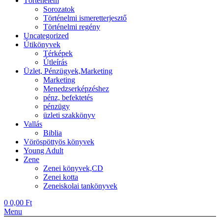
Történelem
Sorozatok
Történelmi ismeretterjesztő
Történelmi regény
Uncategorized
Útikönyvek
Térképek
Útleírás
Üzlet, Pénzügyek,Marketing
Marketing
Menedzserképzéshez
pénz, befektetés
pénzügy
üzleti szakkönyv
Vallás
Biblia
Vöröspöttyös könyvek
Young Adult
Zene
Zenei könyvek,CD
Zenei kotta
Zeneiskolai tankönyvek
0
0,00
Ft
Menu