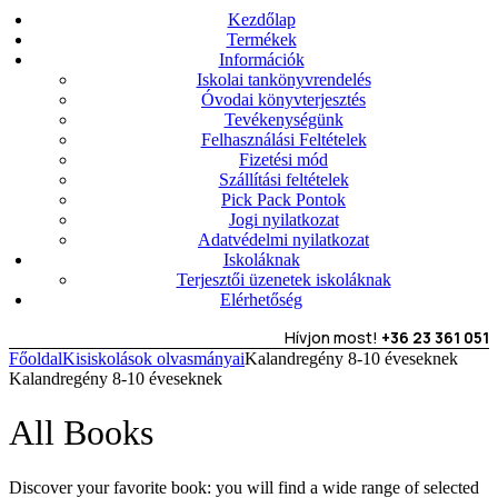
Kezdőlap
Termékek
Információk
Iskolai tankönyvrendelés
Óvodai könyvterjesztés
Tevékenységünk
Felhasználási Feltételek
Fizetési mód
Szállítási feltételek
Pick Pack Pontok
Jogi nyilatkozat
Adatvédelmi nyilatkozat
Iskoláknak
Terjesztői üzenetek iskoláknak
Elérhetőség
Hívjon most!
+36 23 361 051
Főoldal
Kisiskolások olvasmányai
Kalandregény 8-10 éveseknek
Kalandregény 8-10 éveseknek
All Books
Discover your favorite book: you will find a wide range of selected