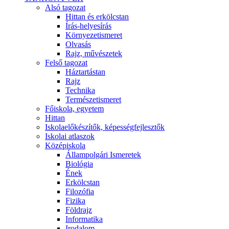
Alsó tagozat
Hittan és erkölcstan
Írás-helyesírás
Környezetismeret
Olvasás
Rajz, művészetek
Felső tagozat
Háztartástan
Rajz
Technika
Természetismeret
Főiskola, egyetem
Hittan
Iskolaelőkészítők, képességfejlesztők
Iskolai atlaszok
Középiskola
Állampolgári Ismeretek
Biológia
Ének
Erkölcstan
Filozófia
Fizika
Földrajz
Informatika
Irodalom