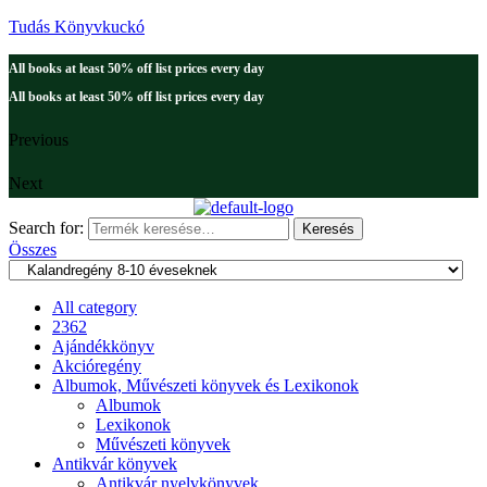
Tudás Könyvkuckó
All books at least 50% off list prices every day
All books at least 50% off list prices every day
Previous
Next
Search for:
Keresés
Összes
All category
2362
Ajándékkönyv
Akcióregény
Albumok, Művészeti könyvek és Lexikonok
Albumok
Lexikonok
Művészeti könyvek
Antikvár könyvek
Antikvár nyelvkönyvek