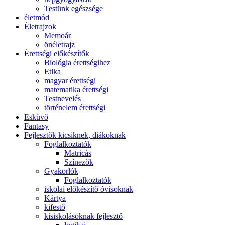
Testünk egészsége
életmód
Életrajzok
Memoár
önéletrajz
Érettségi előkészítők
Biológia érettségihez
Etika
magyar érettségi
matematika érettségi
Testnevelés
történelem érettségi
Esküvő
Fantasy
Fejlesztők kicsiknek, diákoknak
Foglalkoztatók
Matricás
Színezők
Gyakorlók
Foglalkoztatók
iskolai előkészítő óvisoknak
Kártya
kifestő
kisiskolásoknak fejlesztő