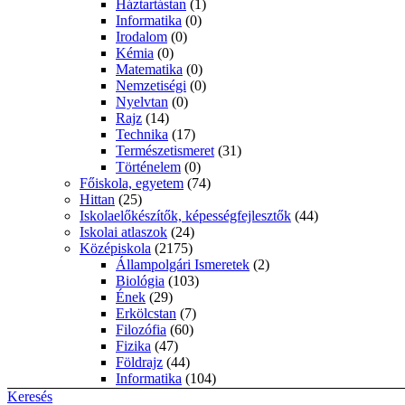
Háztartástan
(1)
Informatika
(0)
Irodalom
(0)
Kémia
(0)
Matematika
(0)
Nemzetiségi
(0)
Nyelvtan
(0)
Rajz
(14)
Technika
(17)
Természetismeret
(31)
Történelem
(0)
Főiskola, egyetem
(74)
Hittan
(25)
Iskolaelőkészítők, képességfejlesztők
(44)
Iskolai atlaszok
(24)
Középiskola
(2175)
Állampolgári Ismeretek
(2)
Biológia
(103)
Ének
(29)
Erkölcstan
(7)
Filozófia
(60)
Fizika
(47)
Földrajz
(44)
Informatika
(104)
Irodalom
(1178)
Keresés