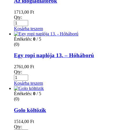
Az időgladiátorok
1713,00
Ft
Qty:
Kosárba teszem
Értékelés:
0
/ 5
(0)
Egy ropi naplója 13. – Hóháború
2761,00
Ft
Qty:
Kosárba teszem
Értékelés:
0
/ 5
(0)
Golo költözik
1514,00
Ft
Qty: