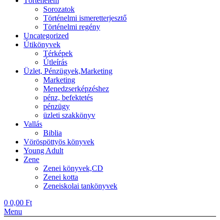
Történelem
Sorozatok
Történelmi ismeretterjesztő
Történelmi regény
Uncategorized
Útikönyvek
Térképek
Útleírás
Üzlet, Pénzügyek,Marketing
Marketing
Menedzserképzéshez
pénz, befektetés
pénzügy
üzleti szakkönyv
Vallás
Biblia
Vöröspöttyös könyvek
Young Adult
Zene
Zenei könyvek,CD
Zenei kotta
Zeneiskolai tankönyvek
0
0,00
Ft
Menu