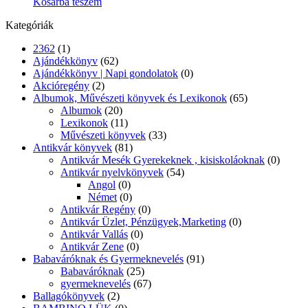
Kosárba teszem
Kategóriák
2362
(1)
Ajándékkönyv
(62)
Ajándékkönyv | Napi gondolatok
(0)
Akcióregény
(2)
Albumok, Művészeti könyvek és Lexikonok
(65)
Albumok
(20)
Lexikonok
(11)
Művészeti könyvek
(33)
Antikvár könyvek
(81)
Antikvár Mesék Gyerekeknek , kisiskoláoknak
(0)
Antikvár nyelvkönyvek
(54)
Angol
(0)
Német
(0)
Antikvár Regény
(0)
Antikvár Üzlet, Pénzügyek,Marketing
(0)
Antikvár Vallás
(0)
Antikvár Zene
(0)
Babaváróknak és Gyermeknevelés
(91)
Babaváróknak
(25)
gyermeknevelés
(67)
Ballagókönyvek
(2)