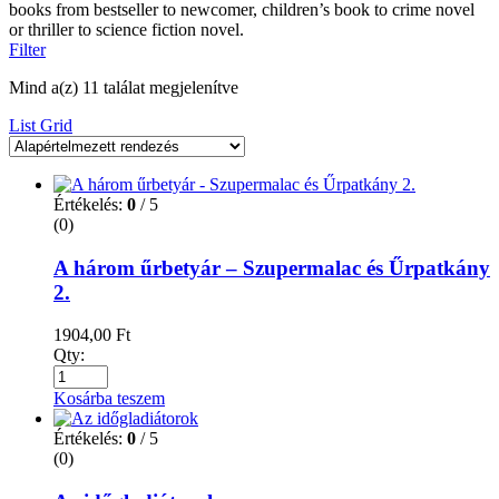
books from bestseller to newcomer, children’s book to crime novel
or thriller to science fiction novel.
Filter
Mind a(z) 11 találat megjelenítve
List
Grid
Értékelés:
0
/ 5
(0)
A három űrbetyár – Szupermalac és Űrpatkány
2.
1904,00
Ft
Qty:
Kosárba teszem
Értékelés:
0
/ 5
(0)