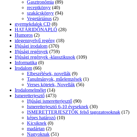
Gasztronómia
(89)
receptkönyv
(40)
szakácskönyv
(94)
Vegetáriánus
(2)
gyermekdalok CD
(8)
HATÁRIDŐNAPLÓ
(28)
Humoros
(2)
idegennyelvű regény
(18)
Ifjúsági irodalom
(370)
Ifjúsági regények
(759)
Ifjúsági regények -klasszikusok
(109)
Informatika
(0)
Irodalom
(66)
Elbeszélések, novellák
(9)
Tanulmányok, műelemzések
(1)
Verses kötetek, Novellák
(56)
Irodalomelmélet
(14)
Ismeretterjesztő
(473)
Ifjúsági ismeretterjesztő
(90)
Ismeretterjesztó 6-10 éveseknek
(30)
ISMERETTERJESZTŐK felső tagozatosoknak
(17)
képes határozó
(10)
Kicsiknek
(0)
madártan
(2)
Nagyoknak
(51)