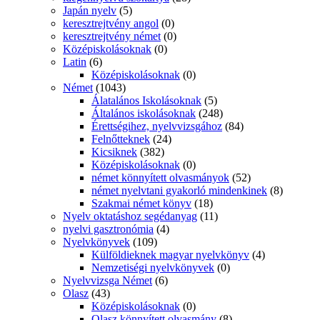
Japán nyelv
(5)
keresztrejtvény angol
(0)
keresztrejtvény német
(0)
Középiskolásoknak
(0)
Latin
(6)
Középiskolásoknak
(0)
Német
(1043)
Álatalános Iskolásoknak
(5)
Általános iskolásoknak
(248)
Érettségihez, nyelvvizsgához
(84)
Felnőtteknek
(24)
Kicsiknek
(382)
Középiskolásoknak
(0)
német könnyített olvasmányok
(52)
német nyelvtani gyakorló mindenkinek
(8)
Szakmai német könyv
(18)
Nyelv oktatáshoz segédanyag
(11)
nyelvi gasztronómia
(4)
Nyelvkönyvek
(109)
Külföldieknek magyar nyelvkönyv
(4)
Nemzetiségi nyelvkönyvek
(0)
Nyelvvizsga Német
(6)
Olasz
(43)
Középiskolásoknak
(0)
Olasz könnyített olvasmány
(8)