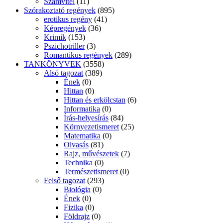
Számvitel
(11)
Szórakoztató regények
(895)
erotikus regény
(41)
Képregények
(36)
Krimik
(153)
Pszichotriller
(3)
Romantikus regények
(289)
TANKÖNYVEK
(3558)
Alsó tagozat
(389)
Ének
(0)
Hittan
(0)
Hittan és erkölcstan
(6)
Informatika
(0)
Írás-helyesírás
(84)
Környezetismeret
(25)
Matematika
(0)
Olvasás
(81)
Rajz, művészetek
(7)
Technika
(0)
Természetismeret
(0)
Felső tagozat
(293)
Biológia
(0)
Ének
(0)
Fizika
(0)
Földrajz
(0)