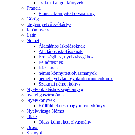
szakmai angol könyvek
Francia
Francia könnyített olvasmány
Görög
idegennyelvű szókártya
Japán nyelv
Latin
Német
Álatalános Iskolásoknak
Általános iskolásoknak
Érettségihez, nyelvvizsgához
Felnőtteknek
Kicsiknek
német könnyített olvasmányok
német nyelvtani gyakorló mindenkinek
Szakmai német könyv
Nyelv oktatáshoz segédanyag
nyelvi gasztronómia
Nyelvkönyvek
Külföldieknek magyar nyelvkönyv
Nyelvvizsga Német
Olasz
Olasz könnyített olvasmány
Orosz
Spanyol