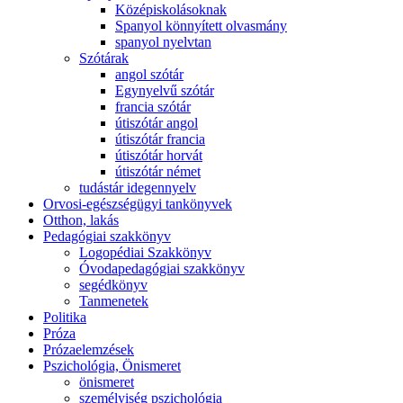
Középiskolásoknak
Spanyol könnyített olvasmány
spanyol nyelvtan
Szótárak
angol szótár
Egynyelvű szótár
francia szótár
útiszótár angol
útiszótár francia
útiszótár horvát
útiszótár német
tudástár idegennyelv
Orvosi-egészségügyi tankönyvek
Otthon, lakás
Pedagógiai szakkönyv
Logopédiai Szakkönyv
Óvodapedagógiai szakkönyv
segédkönyv
Tanmenetek
Politika
Próza
Prózaelemzések
Pszichológia, Önismeret
önismeret
személyiség pszichológia