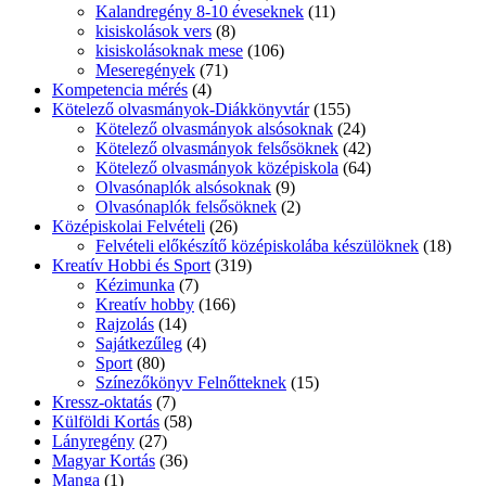
Kalandregény 8-10 éveseknek
(11)
kisiskolások vers
(8)
kisiskolásoknak mese
(106)
Meseregények
(71)
Kompetencia mérés
(4)
Kötelező olvasmányok-Diákkönyvtár
(155)
Kötelező olvasmányok alsósoknak
(24)
Kötelező olvasmányok felsősöknek
(42)
Kötelező olvasmányok középiskola
(64)
Olvasónaplók alsósoknak
(9)
Olvasónaplók felsősöknek
(2)
Középiskolai Felvételi
(26)
Felvételi előkészítő középiskolába készülöknek
(18)
Kreatív Hobbi és Sport
(319)
Kézimunka
(7)
Kreatív hobby
(166)
Rajzolás
(14)
Sajátkezűleg
(4)
Sport
(80)
Színezőkönyv Felnőtteknek
(15)
Kressz-oktatás
(7)
Külföldi Kortás
(58)
Lányregény
(27)
Magyar Kortás
(36)
Manga
(1)