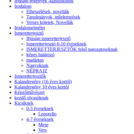
Ifjúsági regények -klasszikusok
Irodalom
Elbeszélések, novellák
Tanulmányok, műelemzések
Verses kötetek, Novellák
Irodalomelmélet
Ismeretterjesztő
Ifjúsági ismeretterjesztő
Ismeretterjesztó 6-10 éveseknek
ISMERETTERJESZTŐK felső tagozatosoknak
képes határozó
madártan
Nagyoknak
NÉPRAJZ
Ismeretterjesztők
Kalandregény (16 éves kortól)
Kalandregény 10 éves kortól
Képzőművészet
kezdő olvasóknak
Kicsiknek
0-3 éveseknek
Leporello
4-7 éveseknek
Mese
Vers