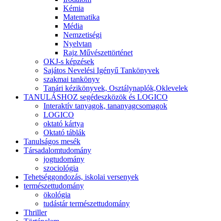
Kémia
Matematika
Média
Nemzetiségi
Nyelvtan
Rajz Művészettörténet
OKJ-s képzések
Sajátos Nevelési Igényű Tankönyvek
szakmai tankönyv
Tanári kézikönyvek, Osztálynaplók,Oklevelek
TANULÁSHOZ segédeszközök és LOGICO
Interaktív tanyagok, tananyagcsomagok
LOGICO
oktató kártya
Oktató táblák
Tanulságos mesék
Társadalomtudomány
jogtudomány
szociológia
Tehetséggondozás, iskolai versenyek
természettudomány
ökológia
tudástár természettudomány
Thriller