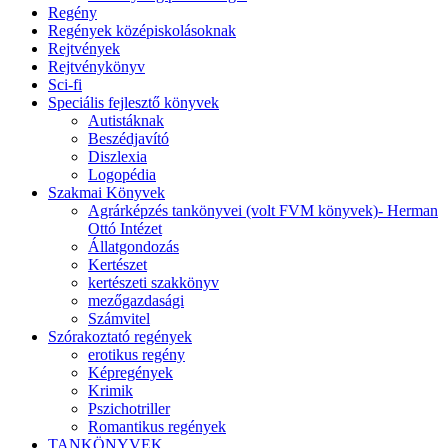
Regény
Regények középiskolásoknak
Rejtvények
Rejtvénykönyv
Sci-fi
Speciális fejlesztő könyvek
Autistáknak
Beszédjavító
Diszlexia
Logopédia
Szakmai Könyvek
Agrárképzés tankönyvei (volt FVM könyvek)- Herman
Ottó Intézet
Állatgondozás
Kertészet
kertészeti szakkönyv
mezőgazdasági
Számvitel
Szórakoztató regények
erotikus regény
Képregények
Krimik
Pszichotriller
Romantikus regények
TANKÖNYVEK