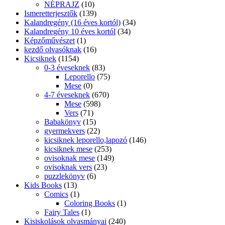
NÉPRAJZ
(10)
Ismeretterjesztők
(139)
Kalandregény (16 éves kortól)
(34)
Kalandregény 10 éves kortól
(34)
Képzőművészet
(1)
kezdő olvasóknak
(16)
Kicsiknek
(1154)
0-3 éveseknek
(83)
Leporello
(75)
Mese
(0)
4-7 éveseknek
(670)
Mese
(598)
Vers
(71)
Babakönyv
(15)
gyermekvers
(22)
kicsiknek leporello,lapozó
(146)
kicsiknek mese
(253)
ovisoknak mese
(149)
ovisoknak vers
(23)
puzzlekönyv
(6)
Kids Books
(13)
Comics
(1)
Coloring Books
(1)
Fairy Tales
(1)
Kisiskolások olvasmányai
(240)