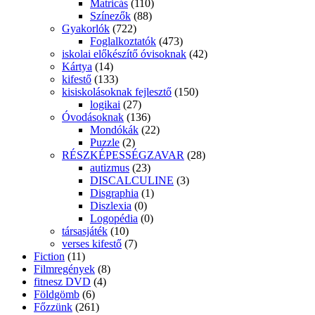
Matricás
(110)
Színezők
(88)
Gyakorlók
(722)
Foglalkoztatók
(473)
iskolai előkészítő óvisoknak
(42)
Kártya
(14)
kifestő
(133)
kisiskolásoknak fejlesztő
(150)
logikai
(27)
Óvodásoknak
(136)
Mondókák
(22)
Puzzle
(2)
RÉSZKÉPESSÉGZAVAR
(28)
autizmus
(23)
DISCALCULINE
(3)
Disgraphia
(1)
Diszlexia
(0)
Logopédia
(0)
társasjáték
(10)
verses kifestő
(7)
Fiction
(11)
Filmregények
(8)
fitnesz DVD
(4)
Földgömb
(6)
Főzzünk
(261)