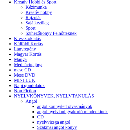
Kreatív Hobbi és Sport
Kézimunka
Kreatív hobby
Rajzolás
Sajátkezűleg
Sport
Színezőkönyv Felnőtteknek
Kressz-oktatás
Külföldi Kortás
Lányregény
Magyar Kortás
Manga
Meditáció, jóga
mese CD
Mese DVD
MINI LÜK
Napi gondolatok
Non Fiction
NYELVKÖNYVEK, NYELVTANULÁS
Angol
angol könnyített olvasmányok
angol nyelvtani gyakorló mindenkinek
CD
nyelvvizsga angol
Szakmai angol könyv