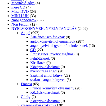
Meditáció, jóga
(4)
mese CD
(4)
Mese DVD
(24)
MINI LÜK
(33)
Napi gondolatok
(62)
Non Fiction
(12)
NYELVKÖNYVEK, NYELVTANULÁS
(2492)
Angol
(992)
Általános iskolásoknak
(0)
angol könnyített olvasmányok
(287)
angol nyelvtani gyakorló mindenkinek
(16)
CD
(27)
Érettségihez, nyelvvizsgához
(0)
Felnőtteknek
(0)
Kicsiknek
(0)
Középiskolásoknak
(0)
nyelvvizsga angol
(20)
Szakmai angol könyv
(28)
szakmai angol könyvek
(3)
Francia
(65)
Francia könnyített olvasmány
(20)
Középiskolásoknak
(0)
Görög
(2)
Középiskolásoknak
(0)
idegennyelvű szókártya
(28)