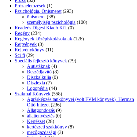
Próza
(32)
Prózaelemzések
(1)
Pszichológia, Önismeret
(293)
önismeret
(38)
személyiség pszichológia
(100)
Reader's Digest Kiadó Kft.
(0)
Regény
(234)
Regények középiskolásoknak
(126)
Rejtvények
(8)
Rejtvénykönyv
(11)
Sci-fi
(29)
Speciális fejlesztő könyvek
(79)
Autistáknak
(4)
Beszédjavító
(8)
Diszkalkulia
(0)
Diszlexia
(7)
Logopédia
(44)
Szakmai Könyvek
(558)
Agrárképzés tankönyvei (volt FVM könyvek)- Herman
Ottó Intézet
(236)
Állatgondozás
(9)
állattenyésztés
(0)
Kertészet
(28)
kertészeti szakkönyv
(8)
mezőgazdasági
(3)