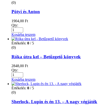
(0)
Pötyi és Anton
1904,00
Ft
Qty:
Kosárba teszem
Értékelés:
0
/ 5
(0)
Róka útra kel – Betűzgető könyvek
2848,00
Ft
Qty:
Kosárba teszem
Értékelés:
0
/ 5
(0)
Sherlock, Lupin és én 13. – A nagy végjáték