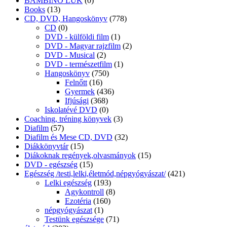
BAMBINO LÜK
(0)
Books
(13)
CD, DVD, Hangoskönyv
(778)
CD
(0)
DVD - külföldi film
(1)
DVD - Magyar rajzfilm
(2)
DVD - Musical
(2)
DVD - természetfilm
(1)
Hangoskönyv
(750)
Felnőtt
(16)
Gyermek
(436)
Ifjúsági
(368)
Iskolatévé DVD
(0)
Coaching, tréning könyvek
(3)
Diafilm
(57)
Diafilm és Mese CD, DVD
(32)
Diákkönyvtár
(15)
Diákoknak regények,olvasmányok
(15)
DVD - egészség
(15)
Egészség /testi,lelki,életmód,népgyógyászat/
(421)
Lelki egészség
(193)
Agykontroll
(8)
Ezotéria
(160)
népgyógyászat
(1)
Testünk egészsége
(71)