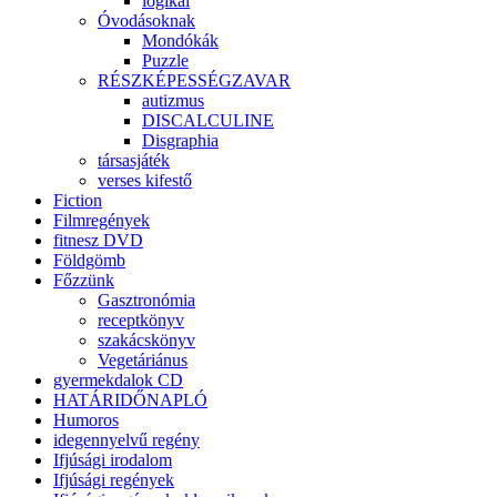
logikai
Óvodásoknak
Mondókák
Puzzle
RÉSZKÉPESSÉGZAVAR
autizmus
DISCALCULINE
Disgraphia
társasjáték
verses kifestő
Fiction
Filmregények
fitnesz DVD
Földgömb
Főzzünk
Gasztronómia
receptkönyv
szakácskönyv
Vegetáriánus
gyermekdalok CD
HATÁRIDŐNAPLÓ
Humoros
idegennyelvű regény
Ifjúsági irodalom
Ifjúsági regények