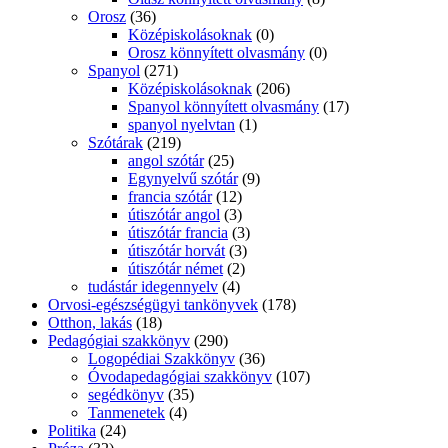
Orosz
(36)
Középiskolásoknak
(0)
Orosz könnyített olvasmány
(0)
Spanyol
(271)
Középiskolásoknak
(206)
Spanyol könnyített olvasmány
(17)
spanyol nyelvtan
(1)
Szótárak
(219)
angol szótár
(25)
Egynyelvű szótár
(9)
francia szótár
(12)
útiszótár angol
(3)
útiszótár francia
(3)
útiszótár horvát
(3)
útiszótár német
(2)
tudástár idegennyelv
(4)
Orvosi-egészségügyi tankönyvek
(178)
Otthon, lakás
(18)
Pedagógiai szakkönyv
(290)
Logopédiai Szakkönyv
(36)
Óvodapedagógiai szakkönyv
(107)
segédkönyv
(35)
Tanmenetek
(4)
Politika
(24)