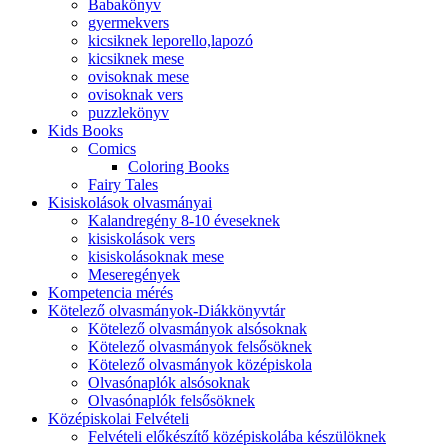
Babakönyv
gyermekvers
kicsiknek leporello,lapozó
kicsiknek mese
ovisoknak mese
ovisoknak vers
puzzlekönyv
Kids Books
Comics
Coloring Books
Fairy Tales
Kisiskolások olvasmányai
Kalandregény 8-10 éveseknek
kisiskolások vers
kisiskolásoknak mese
Meseregények
Kompetencia mérés
Kötelező olvasmányok-Diákkönyvtár
Kötelező olvasmányok alsósoknak
Kötelező olvasmányok felsősöknek
Kötelező olvasmányok középiskola
Olvasónaplók alsósoknak
Olvasónaplók felsősöknek
Középiskolai Felvételi
Felvételi előkészítő középiskolába készülöknek