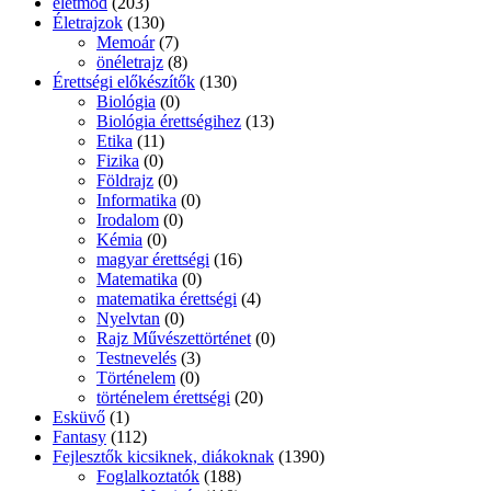
életmód
(203)
Életrajzok
(130)
Memoár
(7)
önéletrajz
(8)
Érettségi előkészítők
(130)
Biológia
(0)
Biológia érettségihez
(13)
Etika
(11)
Fizika
(0)
Földrajz
(0)
Informatika
(0)
Irodalom
(0)
Kémia
(0)
magyar érettségi
(16)
Matematika
(0)
matematika érettségi
(4)
Nyelvtan
(0)
Rajz Művészettörténet
(0)
Testnevelés
(3)
Történelem
(0)
történelem érettségi
(20)
Esküvő
(1)
Fantasy
(112)
Fejlesztők kicsiknek, diákoknak
(1390)
Foglalkoztatók
(188)