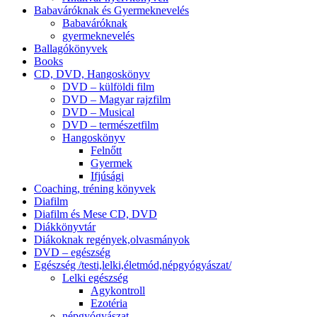
Babaváróknak és Gyermeknevelés
Babaváróknak
gyermeknevelés
Ballagókönyvek
Books
CD, DVD, Hangoskönyv
DVD – külföldi film
DVD – Magyar rajzfilm
DVD – Musical
DVD – természetfilm
Hangoskönyv
Felnőtt
Gyermek
Ifjúsági
Coaching, tréning könyvek
Diafilm
Diafilm és Mese CD, DVD
Diákkönyvtár
Diákoknak regények,olvasmányok
DVD – egészség
Egészség /testi,lelki,életmód,népgyógyászat/
Lelki egészség
Agykontroll
Ezotéria
népgyógyászat