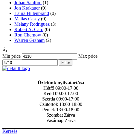
Johan Sanford
(1)
Jon Krakauer
(0)
Laura Hillenbrand
(0)
Matias Casey
(0)
Melany Rodriguez
(3)
Robert A. Caro
(0)
Ron Chernow
(0)
Warren Graham
(2)
Ár
Min price
Max price
Filter
Üzletünk nyitvatartása
Hétfő 09:00-17:00
Kedd 09:00-17:00
Szerda 09:00-17:00
Csütörtök 13:00-18:00
Péntek 13:00-18:00
Szombat Zárva
Vasárnap Zárva
Keresés