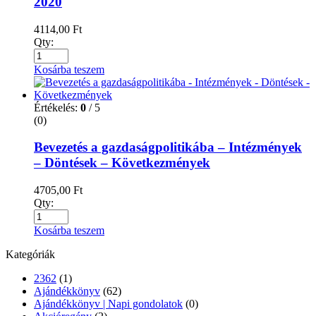
2020
4114,00
Ft
Qty:
Kosárba teszem
Értékelés:
0
/ 5
(0)
Bevezetés a gazdaságpolitikába – Intézmények
– Döntések – Következmények
4705,00
Ft
Qty:
Kosárba teszem
Kategóriák
2362
(1)
Ajándékkönyv
(62)
Ajándékkönyv | Napi gondolatok
(0)