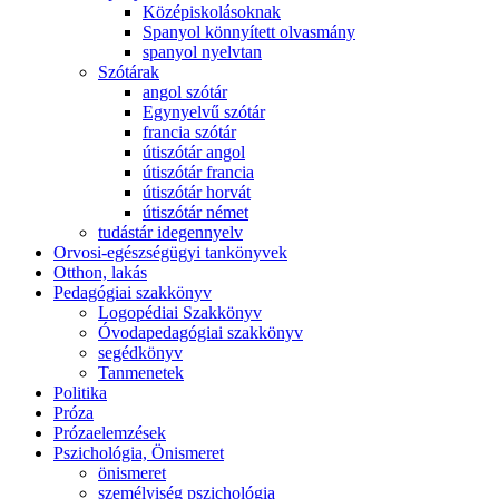
Középiskolásoknak
Spanyol könnyített olvasmány
spanyol nyelvtan
Szótárak
angol szótár
Egynyelvű szótár
francia szótár
útiszótár angol
útiszótár francia
útiszótár horvát
útiszótár német
tudástár idegennyelv
Orvosi-egészségügyi tankönyvek
Otthon, lakás
Pedagógiai szakkönyv
Logopédiai Szakkönyv
Óvodapedagógiai szakkönyv
segédkönyv
Tanmenetek
Politika
Próza
Prózaelemzések
Pszichológia, Önismeret
önismeret
személyiség pszichológia