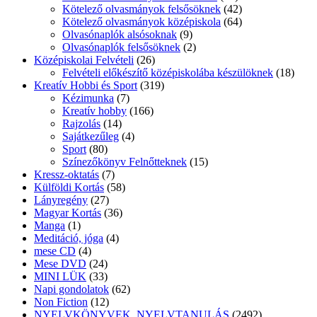
Kötelező olvasmányok felsősöknek
(42)
Kötelező olvasmányok középiskola
(64)
Olvasónaplók alsósoknak
(9)
Olvasónaplók felsősöknek
(2)
Középiskolai Felvételi
(26)
Felvételi előkészítő középiskolába készülöknek
(18)
Kreatív Hobbi és Sport
(319)
Kézimunka
(7)
Kreatív hobby
(166)
Rajzolás
(14)
Sajátkezűleg
(4)
Sport
(80)
Színezőkönyv Felnőtteknek
(15)
Kressz-oktatás
(7)
Külföldi Kortás
(58)
Lányregény
(27)
Magyar Kortás
(36)
Manga
(1)
Meditáció, jóga
(4)
mese CD
(4)
Mese DVD
(24)
MINI LÜK
(33)
Napi gondolatok
(62)
Non Fiction
(12)
NYELVKÖNYVEK, NYELVTANULÁS
(2492)