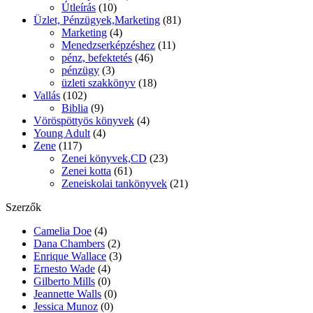
Útleírás
(10)
Üzlet, Pénzügyek,Marketing
(81)
Marketing
(4)
Menedzserképzéshez
(11)
pénz, befektetés
(46)
pénzügy
(3)
üzleti szakkönyv
(18)
Vallás
(102)
Biblia
(9)
Vöröspöttyös könyvek
(4)
Young Adult
(4)
Zene
(117)
Zenei könyvek,CD
(23)
Zenei kotta
(61)
Zeneiskolai tankönyvek
(21)
Szerzők
Camelia Doe
(4)
Dana Chambers
(2)
Enrique Wallace
(3)
Ernesto Wade
(4)
Gilberto Mills
(0)
Jeannette Walls
(0)
Jessica Munoz
(0)