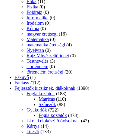
Etika
(11)
Fizika
(0)
Földrajz
(0)
Informatika
(0)
Irodalom
(0)
Kémia
(0)
magyar érettségi
(16)
Matematika
(0)
matematika érettségi
(4)
Nyelvtan
(0)
Rajz Művészettörténet
(0)
Testnevelés
(3)
Történelem
(0)
történelem érettségi
(20)
Esküvő
(1)
Fantasy
(112)
Fejlesztők kicsiknek, diákoknak
(1390)
Foglalkoztatók
(188)
Matricás
(110)
Színezők
(88)
Gyakorlók
(722)
Foglalkoztatók
(473)
iskolai előkészítő óvisoknak
(42)
Kártya
(14)
kifestő
(133)