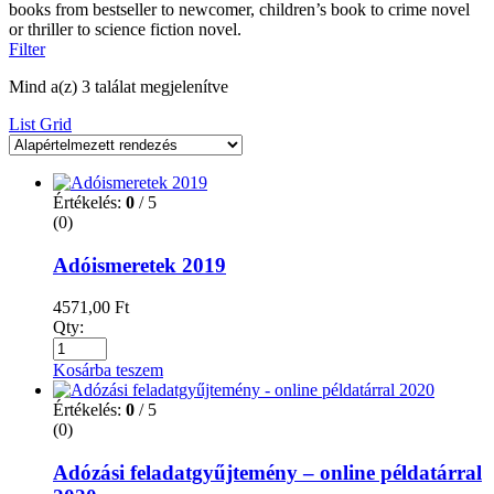
books from bestseller to newcomer, children’s book to crime novel
or thriller to science fiction novel.
Filter
Mind a(z) 3 találat megjelenítve
List
Grid
Értékelés:
0
/ 5
(0)
Adóismeretek 2019
4571,00
Ft
Qty:
Kosárba teszem
Értékelés:
0
/ 5
(0)
Adózási feladatgyűjtemény – online példatárral