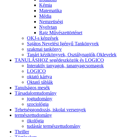
Kémia
Matematika
Média
Nemzetiségi
Nyelvtan
Rajz Művészettörténet
OKJ-s képzések
Sajátos Nevelési Igényű Tankönyvek
szakmai tankönyv
Tanári kézikönyvek, Osztálynaplók,Oklevelek
TANULÁSHOZ segédeszközök és LOGICO
Interaktív tanyagok, tananyagcsomagok
LOGICO
oktató kártya
Oktató táblák
Tanulságos mesék
Társadalomtudomány
jogtudomány
szociológia
Tehetséggondozás, iskolai versenyek
természettudomány
ökológia
tudástár természettudomány
Thriller