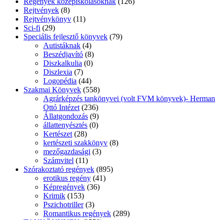
Regények középiskolásoknak
(126)
Rejtvények
(8)
Rejtvénykönyv
(11)
Sci-fi
(29)
Speciális fejlesztő könyvek
(79)
Autistáknak
(4)
Beszédjavító
(8)
Diszkalkulia
(0)
Diszlexia
(7)
Logopédia
(44)
Szakmai Könyvek
(558)
Agrárképzés tankönyvei (volt FVM könyvek)- Herman
Ottó Intézet
(236)
Állatgondozás
(9)
állattenyésztés
(0)
Kertészet
(28)
kertészeti szakkönyv
(8)
mezőgazdasági
(3)
Számvitel
(11)
Szórakoztató regények
(895)
erotikus regény
(41)
Képregények
(36)
Krimik
(153)
Pszichotriller
(3)
Romantikus regények
(289)