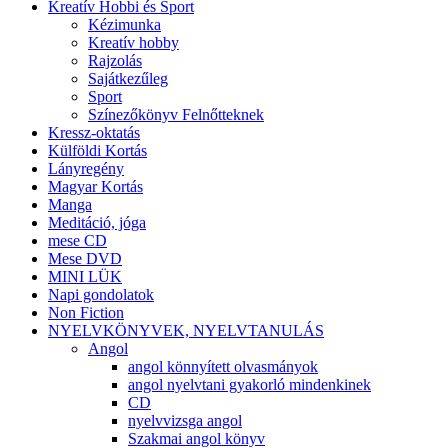
Kreatív Hobbi és Sport
Kézimunka
Kreatív hobby
Rajzolás
Sajátkezűleg
Sport
Színezőkönyv Felnőtteknek
Kressz-oktatás
Külföldi Kortás
Lányregény
Magyar Kortás
Manga
Meditáció, jóga
mese CD
Mese DVD
MINI LÜK
Napi gondolatok
Non Fiction
NYELVKÖNYVEK, NYELVTANULÁS
Angol
angol könnyített olvasmányok
angol nyelvtani gyakorló mindenkinek
CD
nyelvvizsga angol
Szakmai angol könyv