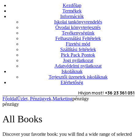
Kezdőlap
Termékek
Információk
Iskolai tankönyvrendelés
Óvodai könyvterjesztés
Tevékenységünk
Felhasználási Feltételek
Fizetési mód
Szállítási feltételek
Pick Pack Pontok
Jogi nyilatkozat
Adatvédelmi nyilatkozat
Iskoláknak
Terjesztői üzenetek iskoláknak
Elérhetőség
Hívjon most!
+36 23 361 051
Főoldal
Üzlet, Pénzügyek,Marketing
pénzügy
pénzügy
All Books
Discover your favorite book: you will find a wide range of selected