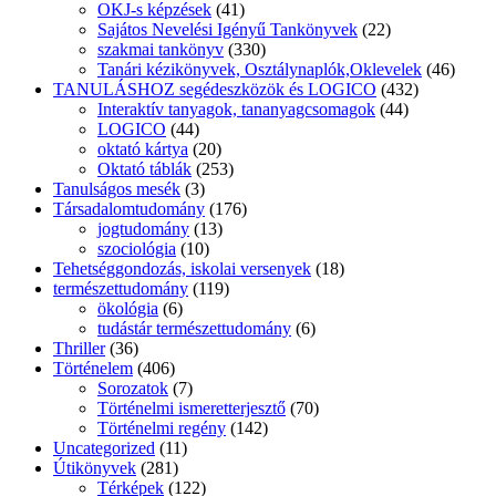
OKJ-s képzések
(41)
Sajátos Nevelési Igényű Tankönyvek
(22)
szakmai tankönyv
(330)
Tanári kézikönyvek, Osztálynaplók,Oklevelek
(46)
TANULÁSHOZ segédeszközök és LOGICO
(432)
Interaktív tanyagok, tananyagcsomagok
(44)
LOGICO
(44)
oktató kártya
(20)
Oktató táblák
(253)
Tanulságos mesék
(3)
Társadalomtudomány
(176)
jogtudomány
(13)
szociológia
(10)
Tehetséggondozás, iskolai versenyek
(18)
természettudomány
(119)
ökológia
(6)
tudástár természettudomány
(6)
Thriller
(36)
Történelem
(406)
Sorozatok
(7)
Történelmi ismeretterjesztő
(70)
Történelmi regény
(142)
Uncategorized
(11)
Útikönyvek
(281)
Térképek
(122)