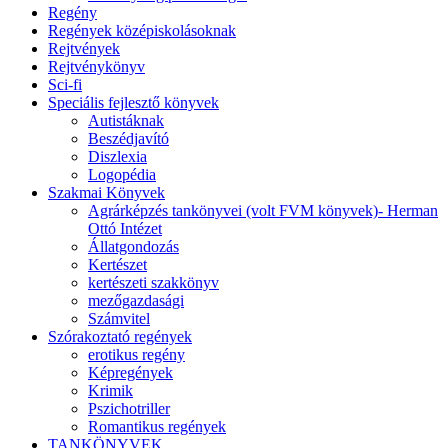
Regény
Regények középiskolásoknak
Rejtvények
Rejtvénykönyv
Sci-fi
Speciális fejlesztő könyvek
Autistáknak
Beszédjavító
Diszlexia
Logopédia
Szakmai Könyvek
Agrárképzés tankönyvei (volt FVM könyvek)- Herman
Ottó Intézet
Állatgondozás
Kertészet
kertészeti szakkönyv
mezőgazdasági
Számvitel
Szórakoztató regények
erotikus regény
Képregények
Krimik
Pszichotriller
Romantikus regények
TANKÖNYVEK