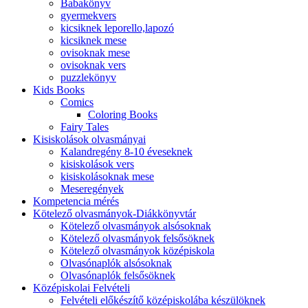
Babakönyv
gyermekvers
kicsiknek leporello,lapozó
kicsiknek mese
ovisoknak mese
ovisoknak vers
puzzlekönyv
Kids Books
Comics
Coloring Books
Fairy Tales
Kisiskolások olvasmányai
Kalandregény 8-10 éveseknek
kisiskolások vers
kisiskolásoknak mese
Meseregények
Kompetencia mérés
Kötelező olvasmányok-Diákkönyvtár
Kötelező olvasmányok alsósoknak
Kötelező olvasmányok felsősöknek
Kötelező olvasmányok középiskola
Olvasónaplók alsósoknak
Olvasónaplók felsősöknek
Középiskolai Felvételi
Felvételi előkészítő középiskolába készülöknek