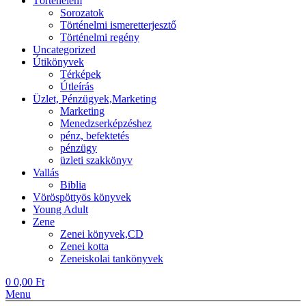
Történelem
Sorozatok
Történelmi ismeretterjesztő
Történelmi regény
Uncategorized
Útikönyvek
Térképek
Útleírás
Üzlet, Pénzügyek,Marketing
Marketing
Menedzserképzéshez
pénz, befektetés
pénzügy
üzleti szakkönyv
Vallás
Biblia
Vöröspöttyös könyvek
Young Adult
Zene
Zenei könyvek,CD
Zenei kotta
Zeneiskolai tankönyvek
0
0,00
Ft
Menu