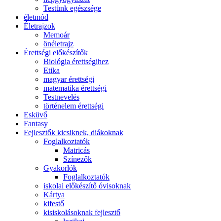
Testünk egészsége
életmód
Életrajzok
Memoár
önéletrajz
Érettségi előkészítők
Biológia érettségihez
Etika
magyar érettségi
matematika érettségi
Testnevelés
történelem érettségi
Esküvő
Fantasy
Fejlesztők kicsiknek, diákoknak
Foglalkoztatók
Matricás
Színezők
Gyakorlók
Foglalkoztatók
iskolai előkészítő óvisoknak
Kártya
kifestő
kisiskolásoknak fejlesztő