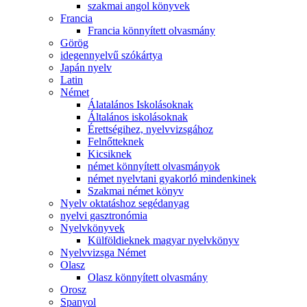
szakmai angol könyvek
Francia
Francia könnyített olvasmány
Görög
idegennyelvű szókártya
Japán nyelv
Latin
Német
Álatalános Iskolásoknak
Általános iskolásoknak
Érettségihez, nyelvvizsgához
Felnőtteknek
Kicsiknek
német könnyített olvasmányok
német nyelvtani gyakorló mindenkinek
Szakmai német könyv
Nyelv oktatáshoz segédanyag
nyelvi gasztronómia
Nyelvkönyvek
Külföldieknek magyar nyelvkönyv
Nyelvvizsga Német
Olasz
Olasz könnyített olvasmány
Orosz
Spanyol