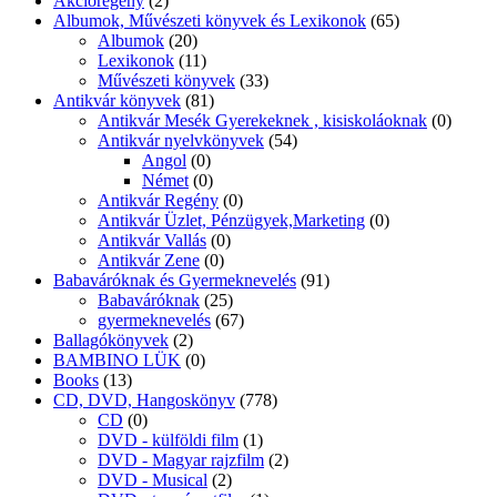
Akcióregény
(2)
Albumok, Művészeti könyvek és Lexikonok
(65)
Albumok
(20)
Lexikonok
(11)
Művészeti könyvek
(33)
Antikvár könyvek
(81)
Antikvár Mesék Gyerekeknek , kisiskoláoknak
(0)
Antikvár nyelvkönyvek
(54)
Angol
(0)
Német
(0)
Antikvár Regény
(0)
Antikvár Üzlet, Pénzügyek,Marketing
(0)
Antikvár Vallás
(0)
Antikvár Zene
(0)
Babaváróknak és Gyermeknevelés
(91)
Babaváróknak
(25)
gyermeknevelés
(67)
Ballagókönyvek
(2)
BAMBINO LÜK
(0)
Books
(13)
CD, DVD, Hangoskönyv
(778)
CD
(0)
DVD - külföldi film
(1)
DVD - Magyar rajzfilm
(2)
DVD - Musical
(2)