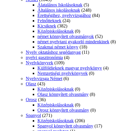
Álatalános Iskolásoknak
(5)
Általános iskolásoknak
(248)
Érettségihez, nyelvvizsgához
(84)
Felnőtteknek
(24)
Kicsiknek
(382)
Középiskolásoknak
(0)
német könnyített olvasmányok
(52)
német nyelvtani gyakorló mindenkinek
(8)
Szakmai német könyv
(18)
Nyelv oktatáshoz segédanyag
(11)
nyelvi gasztronómia
(4)
Nyelvkönyvek
(109)
Külföldieknek magyar nyelvkönyv
(4)
Nemzetiségi nyelvkönyvek
(0)
Nyelvvizsga Német
(6)
Olasz
(43)
Középiskolásoknak
(0)
Olasz könnyített olvasmány
(8)
Orosz
(36)
Középiskolásoknak
(0)
Orosz könnyített olvasmány
(0)
Spanyol
(271)
Középiskolásoknak
(206)
Spanyol könnyített olvasmány
(17)