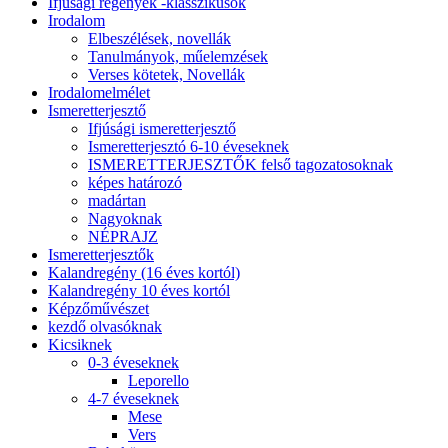
Ifjúsági regények -klasszikusok
Irodalom
Elbeszélések, novellák
Tanulmányok, műelemzések
Verses kötetek, Novellák
Irodalomelmélet
Ismeretterjesztő
Ifjúsági ismeretterjesztő
Ismeretterjesztó 6-10 éveseknek
ISMERETTERJESZTŐK felső tagozatosoknak
képes határozó
madártan
Nagyoknak
NÉPRAJZ
Ismeretterjesztők
Kalandregény (16 éves kortól)
Kalandregény 10 éves kortól
Képzőművészet
kezdő olvasóknak
Kicsiknek
0-3 éveseknek
Leporello
4-7 éveseknek
Mese
Vers