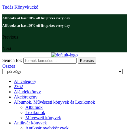
Tudás Könyvkuckó
All books at least 50% off list prices every day
All books at least 50% off list prices every day
Previous
Next
Search for:
Keresés
Összes
All category
2362
Ajándékkönyv
Akcióregény
Albumok, Művészeti könyvek és Lexikonok
Albumok
Lexikonok
Művészeti könyvek
Antikvár könyvek
Antikvár nyelvkönyvek