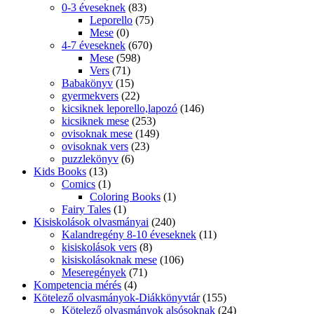
0-3 éveseknek
(83)
Leporello
(75)
Mese
(0)
4-7 éveseknek
(670)
Mese
(598)
Vers
(71)
Babakönyv
(15)
gyermekvers
(22)
kicsiknek leporello,lapozó
(146)
kicsiknek mese
(253)
ovisoknak mese
(149)
ovisoknak vers
(23)
puzzlekönyv
(6)
Kids Books
(13)
Comics
(1)
Coloring Books
(1)
Fairy Tales
(1)
Kisiskolások olvasmányai
(240)
Kalandregény 8-10 éveseknek
(11)
kisiskolások vers
(8)
kisiskolásoknak mese
(106)
Meseregények
(71)
Kompetencia mérés
(4)
Kötelező olvasmányok-Diákkönyvtár
(155)
Kötelező olvasmányok alsósoknak
(24)