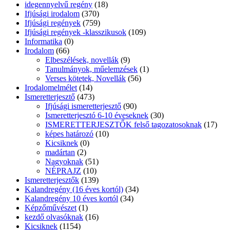
idegennyelvű regény
(18)
Ifjúsági irodalom
(370)
Ifjúsági regények
(759)
Ifjúsági regények -klasszikusok
(109)
Informatika
(0)
Irodalom
(66)
Elbeszélések, novellák
(9)
Tanulmányok, műelemzések
(1)
Verses kötetek, Novellák
(56)
Irodalomelmélet
(14)
Ismeretterjesztő
(473)
Ifjúsági ismeretterjesztő
(90)
Ismeretterjesztó 6-10 éveseknek
(30)
ISMERETTERJESZTŐK felső tagozatosoknak
(17)
képes határozó
(10)
Kicsiknek
(0)
madártan
(2)
Nagyoknak
(51)
NÉPRAJZ
(10)
Ismeretterjesztők
(139)
Kalandregény (16 éves kortól)
(34)
Kalandregény 10 éves kortól
(34)
Képzőművészet
(1)
kezdő olvasóknak
(16)
Kicsiknek
(1154)