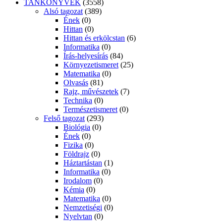
TANKÖNYVEK
(3558)
Alsó tagozat
(389)
Ének
(0)
Hittan
(0)
Hittan és erkölcstan
(6)
Informatika
(0)
Írás-helyesírás
(84)
Környezetismeret
(25)
Matematika
(0)
Olvasás
(81)
Rajz, művészetek
(7)
Technika
(0)
Természetismeret
(0)
Felső tagozat
(293)
Biológia
(0)
Ének
(0)
Fizika
(0)
Földrajz
(0)
Háztartástan
(1)
Informatika
(0)
Irodalom
(0)
Kémia
(0)
Matematika
(0)
Nemzetiségi
(0)
Nyelvtan
(0)