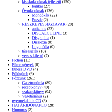
kisiskolásoknak fejlesztő
(150)
logikai
(27)
Óvodásoknak
(136)
Mondókák
(22)
Puzzle
(2)
RÉSZKÉPESSÉGZAVAR
(28)
autizmus
(23)
DISCALCULINE
(3)
Disgraphia
(1)
Diszlexia
(0)
Logopédia
(0)
társasjáték
(10)
verses kifestő
(7)
Fiction
(11)
Filmregények
(8)
fitnesz DVD
(4)
Földgömb
(6)
Főzzünk
(261)
Gasztronómia
(89)
receptkönyv
(40)
szakácskönyv
(94)
Vegetáriánus
(2)
gyermekdalok CD
(8)
HATÁRIDŐNAPLÓ
(28)
Humoros
(2)