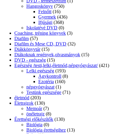
DVD - természetfilm
(1)
Hangoskönyv
(750)
Felnőtt
(16)
Gyermek
(436)
Ifjúsági
(368)
Iskolatévé DVD
(0)
Coaching, tréning könyvek
(3)
Diafilm
(57)
Diafilm és Mese CD, DVD
(32)
Diákkönyvtár
(15)
Diákoknak regények,olvasmányok
(15)
DVD - egészség
(15)
Egészség /testi,lelki,életmód,népgyógyászat/
(421)
Lelki egészség
(193)
Agykontroll
(8)
Ezotéria
(160)
népgyógyászat
(1)
Testünk egészsége
(71)
életmód
(203)
Életrajzok
(130)
Memoár
(7)
önéletrajz
(8)
Érettségi előkészítők
(130)
Biológia
(0)
Biológia érettségihez
(13)