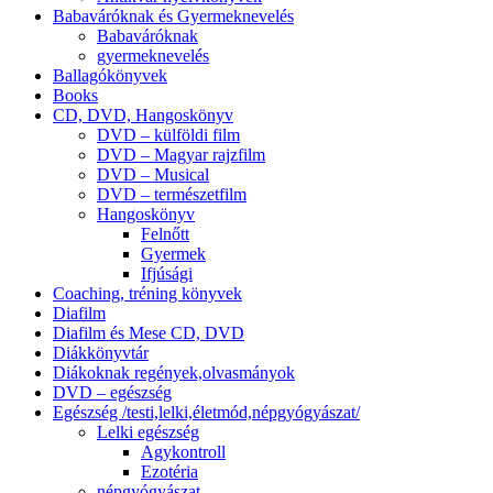
Babaváróknak és Gyermeknevelés
Babaváróknak
gyermeknevelés
Ballagókönyvek
Books
CD, DVD, Hangoskönyv
DVD – külföldi film
DVD – Magyar rajzfilm
DVD – Musical
DVD – természetfilm
Hangoskönyv
Felnőtt
Gyermek
Ifjúsági
Coaching, tréning könyvek
Diafilm
Diafilm és Mese CD, DVD
Diákkönyvtár
Diákoknak regények,olvasmányok
DVD – egészség
Egészség /testi,lelki,életmód,népgyógyászat/
Lelki egészség
Agykontroll
Ezotéria
népgyógyászat