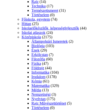
Rajz
(14)
Technika
(17)
Természetismeret
(31)
Történelem
(0)
Főiskola, egyetem
(74)
Hittan
(25)
Iskolaelőkészítők, képességfejlesztők
(44)
Iskolai atlaszok
(24)
Középiskola
(2175)
Állampolgári Ismeretek
(2)
Biológia
(103)
Ének
(29)
Erkölcstan
(7)
Filozófia
(60)
Fizika
(47)
Földrajz
(44)
Informatika
(104)
Irodalom
(1178)
Kémia
(61)
Matematika
(329)
Média
(13)
Nemzetiségi
(3)
Nyelvtan
(175)
Rajz Művészettörténet
(5)
Történelem
(0)