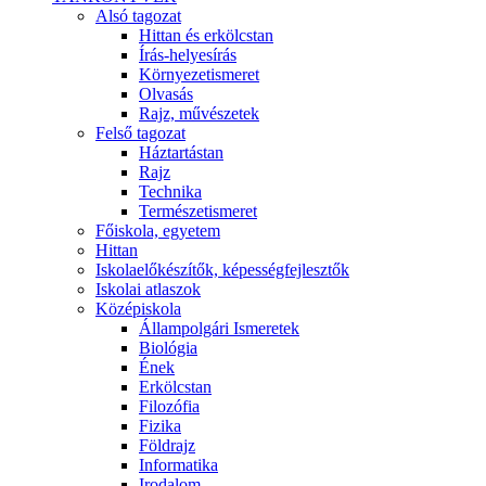
Alsó tagozat
Hittan és erkölcstan
Írás-helyesírás
Környezetismeret
Olvasás
Rajz, művészetek
Felső tagozat
Háztartástan
Rajz
Technika
Természetismeret
Főiskola, egyetem
Hittan
Iskolaelőkészítők, képességfejlesztők
Iskolai atlaszok
Középiskola
Állampolgári Ismeretek
Biológia
Ének
Erkölcstan
Filozófia
Fizika
Földrajz
Informatika
Irodalom