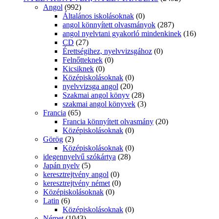
Angol
(992)
Általános iskolásoknak
(0)
angol könnyített olvasmányok
(287)
angol nyelvtani gyakorló mindenkinek
(16)
CD
(27)
Érettségihez, nyelvvizsgához
(0)
Felnőtteknek
(0)
Kicsiknek
(0)
Középiskolásoknak
(0)
nyelvvizsga angol
(20)
Szakmai angol könyv
(28)
szakmai angol könyvek
(3)
Francia
(65)
Francia könnyített olvasmány
(20)
Középiskolásoknak
(0)
Görög
(2)
Középiskolásoknak
(0)
idegennyelvű szókártya
(28)
Japán nyelv
(5)
keresztrejtvény angol
(0)
keresztrejtvény német
(0)
Középiskolásoknak
(0)
Latin
(6)
Középiskolásoknak
(0)
Német
(1043)