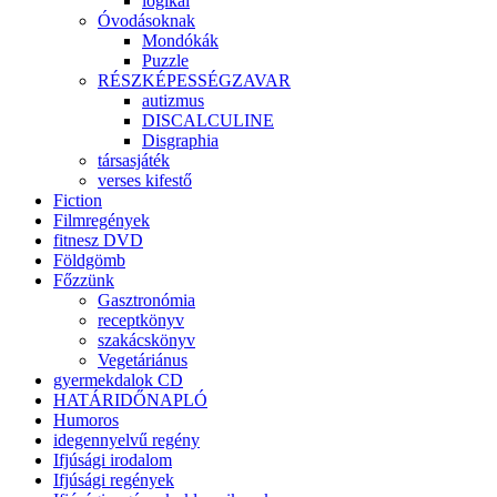
logikai
Óvodásoknak
Mondókák
Puzzle
RÉSZKÉPESSÉGZAVAR
autizmus
DISCALCULINE
Disgraphia
társasjáték
verses kifestő
Fiction
Filmregények
fitnesz DVD
Földgömb
Főzzünk
Gasztronómia
receptkönyv
szakácskönyv
Vegetáriánus
gyermekdalok CD
HATÁRIDŐNAPLÓ
Humoros
idegennyelvű regény
Ifjúsági irodalom
Ifjúsági regények