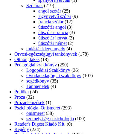
spanyol nyelvtan
(1)
Szótárak
(219)
angol szótár
(25)
Egynyelvű szótár
(9)
francia szótár
(12)
útiszótár angol
(3)
útiszótár francia
(3)
útiszótár horvát
(3)
útiszótár német
(2)
tudástár idegennyelv
(4)
Orvosi-egészségügyi tankönyvek
(178)
Otthon, lakás
(18)
Pedagógiai szakkönyv
(290)
Logopédiai Szakkönyv
(36)
Óvodapedagógiai szakkönyv
(107)
segédkönyv
(35)
Tanmenetek
(4)
Politika
(24)
Próza
(32)
Prózaelemzések
(1)
Pszichológia, Önismeret
(293)
önismeret
(38)
személyiség pszichológia
(100)
Reader's Digest Kiadó Kft.
(0)
Regény
(234)