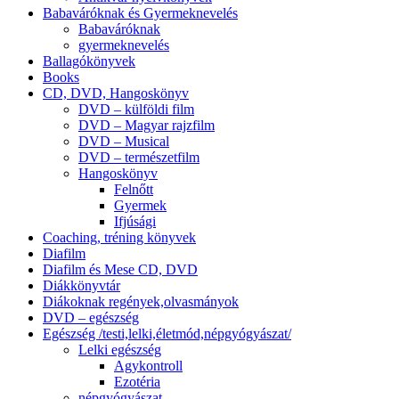
Babaváróknak és Gyermeknevelés
Babaváróknak
gyermeknevelés
Ballagókönyvek
Books
CD, DVD, Hangoskönyv
DVD – külföldi film
DVD – Magyar rajzfilm
DVD – Musical
DVD – természetfilm
Hangoskönyv
Felnőtt
Gyermek
Ifjúsági
Coaching, tréning könyvek
Diafilm
Diafilm és Mese CD, DVD
Diákkönyvtár
Diákoknak regények,olvasmányok
DVD – egészség
Egészség /testi,lelki,életmód,népgyógyászat/
Lelki egészség
Agykontroll
Ezotéria
népgyógyászat