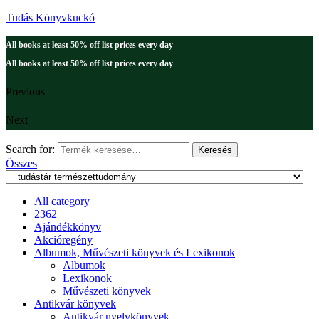
Tudás Könyvkuckó
All books at least 50% off list prices every day
All books at least 50% off list prices every day
Previous
Next
Search for:
Keresés
Összes
All category
2362
Ajándékkönyv
Akcióregény
Albumok, Művészeti könyvek és Lexikonok
Albumok
Lexikonok
Művészeti könyvek
Antikvár könyvek
Antikvár nyelvkönyvek