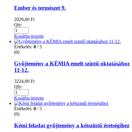
Ember és természet 9.
2029,00
Ft
Qty:
Kosárba teszem
Értékelés:
0
/ 5
(0)
Gyűjtemény a KÉMIA emelt szintű oktatásához
11-12.
3224,00
Ft
Qty:
Kosárba teszem
Értékelés:
0
/ 5
(0)
Kémi feladat gyűjtemény a kétszintű éretségihez