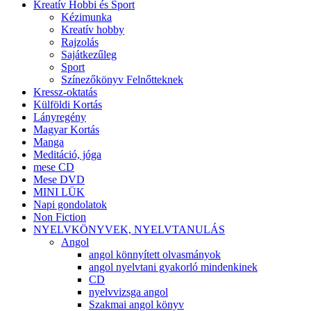
Kreatív Hobbi és Sport
Kézimunka
Kreatív hobby
Rajzolás
Sajátkezűleg
Sport
Színezőkönyv Felnőtteknek
Kressz-oktatás
Külföldi Kortás
Lányregény
Magyar Kortás
Manga
Meditáció, jóga
mese CD
Mese DVD
MINI LÜK
Napi gondolatok
Non Fiction
NYELVKÖNYVEK, NYELVTANULÁS
Angol
angol könnyített olvasmányok
angol nyelvtani gyakorló mindenkinek
CD
nyelvvizsga angol
Szakmai angol könyv