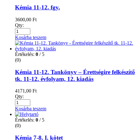
Kémia 11-12. fgy.
3600,00
Ft
Qty:
Kosárba teszem
Értékelés:
0
/ 5
(0)
Kémia 11-12. Tankönyv – Érettségire felkészítő
tk. 11-12. évfolyam, 12. kiadás
4171,00
Ft
Qty:
Kosárba teszem
Értékelés:
0
/ 5
(0)
Kémia 7-8. I. kötet