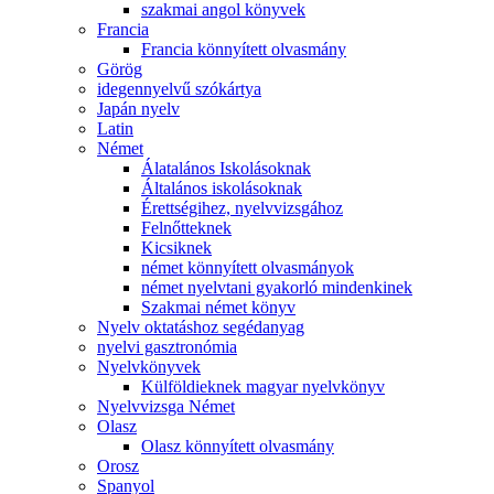
szakmai angol könyvek
Francia
Francia könnyített olvasmány
Görög
idegennyelvű szókártya
Japán nyelv
Latin
Német
Álatalános Iskolásoknak
Általános iskolásoknak
Érettségihez, nyelvvizsgához
Felnőtteknek
Kicsiknek
német könnyített olvasmányok
német nyelvtani gyakorló mindenkinek
Szakmai német könyv
Nyelv oktatáshoz segédanyag
nyelvi gasztronómia
Nyelvkönyvek
Külföldieknek magyar nyelvkönyv
Nyelvvizsga Német
Olasz
Olasz könnyített olvasmány
Orosz
Spanyol