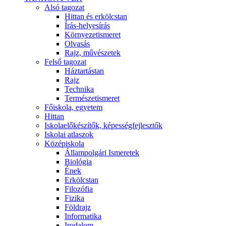
Alsó tagozat
Hittan és erkölcstan
Írás-helyesírás
Környezetismeret
Olvasás
Rajz, művészetek
Felső tagozat
Háztartástan
Rajz
Technika
Természetismeret
Főiskola, egyetem
Hittan
Iskolaelőkészítők, képességfejlesztők
Iskolai atlaszok
Középiskola
Állampolgári Ismeretek
Biológia
Ének
Erkölcstan
Filozófia
Fizika
Földrajz
Informatika
Irodalom