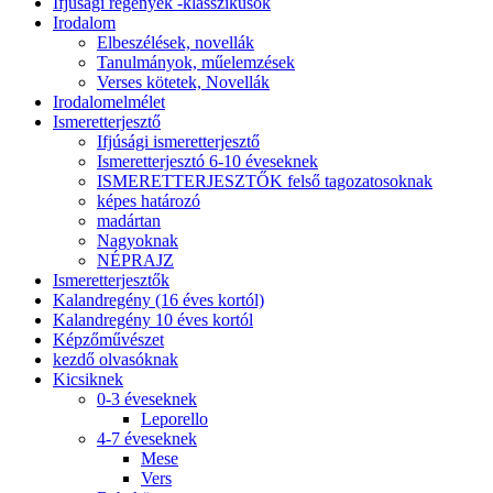
Ifjúsági regények -klasszikusok
Irodalom
Elbeszélések, novellák
Tanulmányok, műelemzések
Verses kötetek, Novellák
Irodalomelmélet
Ismeretterjesztő
Ifjúsági ismeretterjesztő
Ismeretterjesztó 6-10 éveseknek
ISMERETTERJESZTŐK felső tagozatosoknak
képes határozó
madártan
Nagyoknak
NÉPRAJZ
Ismeretterjesztők
Kalandregény (16 éves kortól)
Kalandregény 10 éves kortól
Képzőművészet
kezdő olvasóknak
Kicsiknek
0-3 éveseknek
Leporello
4-7 éveseknek
Mese
Vers