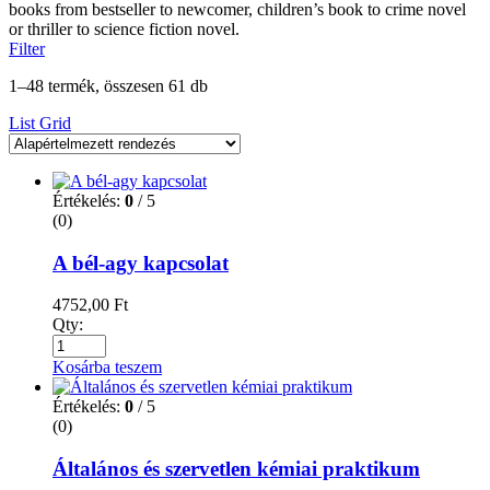
books from bestseller to newcomer, children’s book to crime novel
or thriller to science fiction novel.
Filter
1–48 termék, összesen 61 db
List
Grid
Értékelés:
0
/ 5
(0)
A bél-agy kapcsolat
4752,00
Ft
Qty:
Kosárba teszem
Értékelés:
0
/ 5
(0)
Általános és szervetlen kémiai praktikum