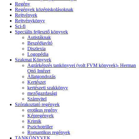
Regény
Regények középiskolásoknak
Rejtvények
Rejtvénykönyv
Sci-fi
Speciális fejlesztő könyvek
Autistáknak
Beszédjavító
Diszlexia
Logopédia
Szakmai Könyvek
Agrárképzés tankönyvei (volt FVM könyvek)- Herman
Ottó Intézet
Állatgondozás
Kertészet
kertészeti szakkönyv
mezőgazdasági
Számvitel
Szórakoztató regények
erotikus regény
Képregények
Krimik
Pszichotriller
Romantikus regények
TANKÖNYVEK