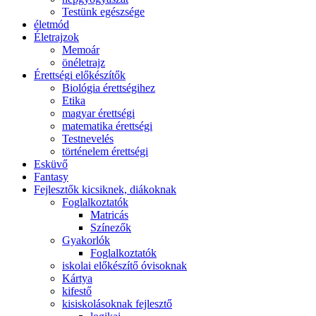
Testünk egészsége
életmód
Életrajzok
Memoár
önéletrajz
Érettségi előkészítők
Biológia érettségihez
Etika
magyar érettségi
matematika érettségi
Testnevelés
történelem érettségi
Esküvő
Fantasy
Fejlesztők kicsiknek, diákoknak
Foglalkoztatók
Matricás
Színezők
Gyakorlók
Foglalkoztatók
iskolai előkészítő óvisoknak
Kártya
kifestő
kisiskolásoknak fejlesztő