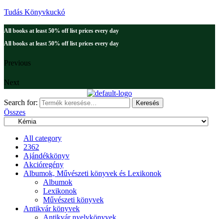
Tudás Könyvkuckó
All books at least 50% off list prices every day
All books at least 50% off list prices every day
Previous
Next
Search for:
Keresés
Összes
All category
2362
Ajándékkönyv
Akcióregény
Albumok, Művészeti könyvek és Lexikonok
Albumok
Lexikonok
Művészeti könyvek
Antikvár könyvek
Antikvár nyelvkönyvek