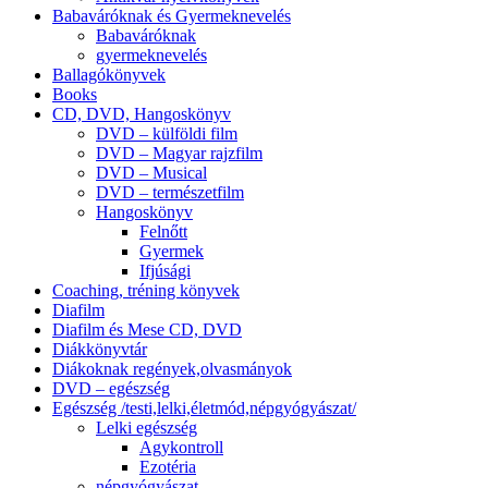
Babaváróknak és Gyermeknevelés
Babaváróknak
gyermeknevelés
Ballagókönyvek
Books
CD, DVD, Hangoskönyv
DVD – külföldi film
DVD – Magyar rajzfilm
DVD – Musical
DVD – természetfilm
Hangoskönyv
Felnőtt
Gyermek
Ifjúsági
Coaching, tréning könyvek
Diafilm
Diafilm és Mese CD, DVD
Diákkönyvtár
Diákoknak regények,olvasmányok
DVD – egészség
Egészség /testi,lelki,életmód,népgyógyászat/
Lelki egészség
Agykontroll
Ezotéria
népgyógyászat