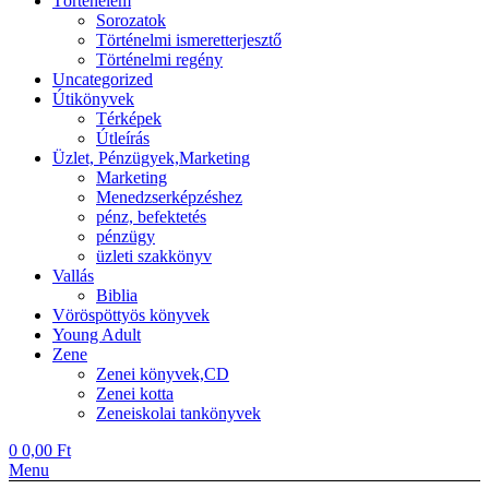
Történelem
Sorozatok
Történelmi ismeretterjesztő
Történelmi regény
Uncategorized
Útikönyvek
Térképek
Útleírás
Üzlet, Pénzügyek,Marketing
Marketing
Menedzserképzéshez
pénz, befektetés
pénzügy
üzleti szakkönyv
Vallás
Biblia
Vöröspöttyös könyvek
Young Adult
Zene
Zenei könyvek,CD
Zenei kotta
Zeneiskolai tankönyvek
0
0,00
Ft
Menu