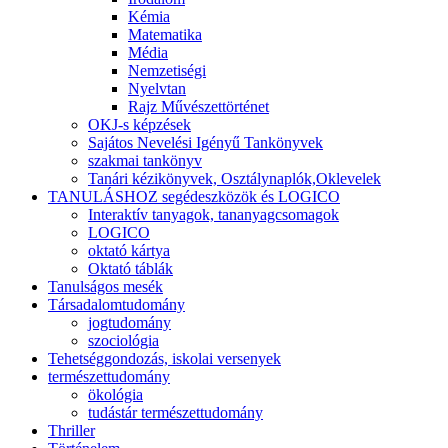
Kémia
Matematika
Média
Nemzetiségi
Nyelvtan
Rajz Művészettörténet
OKJ-s képzések
Sajátos Nevelési Igényű Tankönyvek
szakmai tankönyv
Tanári kézikönyvek, Osztálynaplók,Oklevelek
TANULÁSHOZ segédeszközök és LOGICO
Interaktív tanyagok, tananyagcsomagok
LOGICO
oktató kártya
Oktató táblák
Tanulságos mesék
Társadalomtudomány
jogtudomány
szociológia
Tehetséggondozás, iskolai versenyek
természettudomány
ökológia
tudástár természettudomány
Thriller