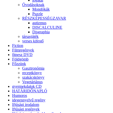
logikai
Óvodásoknak
Mondókák
Puzzle
RÉSZKÉPESSÉGZAVAR
autizmus
DISCALCULINE
Disgraphia
társasjáték
verses kifestő
Fiction
Filmregények
fitnesz DVD
Földgömb
Főzzünk
Gasztronómia
receptkönyv
szakácskönyv
Vegetáriánus
gyermekdalok CD
HATÁRIDŐNAPLÓ
Humoros
idegennyelvű regény
Ifjúsági irodalom
Ifjúsági regények