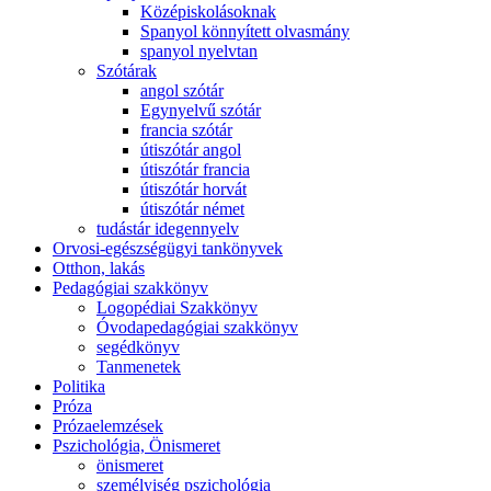
Középiskolásoknak
Spanyol könnyített olvasmány
spanyol nyelvtan
Szótárak
angol szótár
Egynyelvű szótár
francia szótár
útiszótár angol
útiszótár francia
útiszótár horvát
útiszótár német
tudástár idegennyelv
Orvosi-egészségügyi tankönyvek
Otthon, lakás
Pedagógiai szakkönyv
Logopédiai Szakkönyv
Óvodapedagógiai szakkönyv
segédkönyv
Tanmenetek
Politika
Próza
Prózaelemzések
Pszichológia, Önismeret
önismeret
személyiség pszichológia