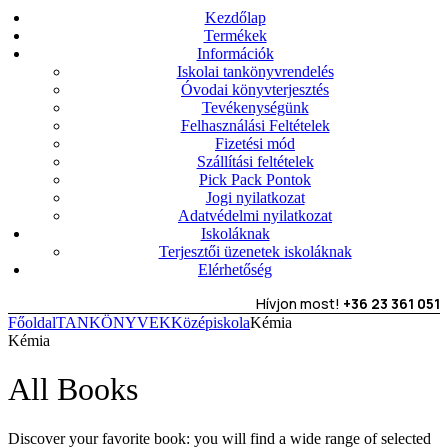
Kezdőlap
Termékek
Információk
Iskolai tankönyvrendelés
Óvodai könyvterjesztés
Tevékenységünk
Felhasználási Feltételek
Fizetési mód
Szállítási feltételek
Pick Pack Pontok
Jogi nyilatkozat
Adatvédelmi nyilatkozat
Iskoláknak
Terjesztői üzenetek iskoláknak
Elérhetőség
Hívjon most!
+36 23 361 051
Főoldal
TANKÖNYVEK
Középiskola
Kémia
Kémia
All Books
Discover your favorite book: you will find a wide range of selected