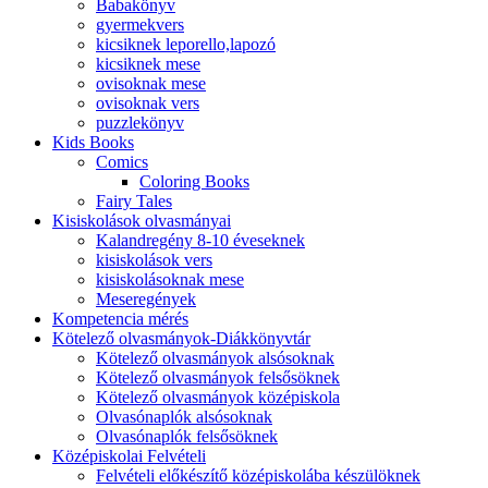
Babakönyv
gyermekvers
kicsiknek leporello,lapozó
kicsiknek mese
ovisoknak mese
ovisoknak vers
puzzlekönyv
Kids Books
Comics
Coloring Books
Fairy Tales
Kisiskolások olvasmányai
Kalandregény 8-10 éveseknek
kisiskolások vers
kisiskolásoknak mese
Meseregények
Kompetencia mérés
Kötelező olvasmányok-Diákkönyvtár
Kötelező olvasmányok alsósoknak
Kötelező olvasmányok felsősöknek
Kötelező olvasmányok középiskola
Olvasónaplók alsósoknak
Olvasónaplók felsősöknek
Középiskolai Felvételi
Felvételi előkészítő középiskolába készülöknek