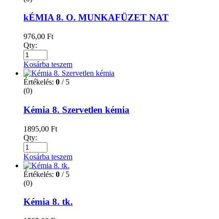
kÉMIA 8. O. MUNKAFÜZET NAT
976,00
Ft
Qty:
Kosárba teszem
Értékelés:
0
/ 5
(0)
Kémia 8. Szervetlen kémia
1895,00
Ft
Qty:
Kosárba teszem
Értékelés:
0
/ 5
(0)
Kémia 8. tk.