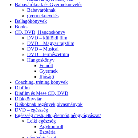
Babaváróknak és Gyermeknevelés
Babaváróknak
gyermeknevelés
Ballagókönyvek
Books
CD, DVD, Hangoskönyv
DVD – külföldi film
DVD – Magyar rajzfilm
DVD – Musical
DVD – természetfilm
Hangoskönyv
Felnőtt
Gyermek
Ifjúsági
Coaching, tréning könyvek
Diafilm
Diafilm és Mese CD, DVD
Diákkönyvtár
Diákoknak regények,olvasmányok
DVD – egészség
Egészség /testi,lelki,életmód,népgyógyászat/
Lelki egészség
Agykontroll
Ezotéria
népgyógyászat