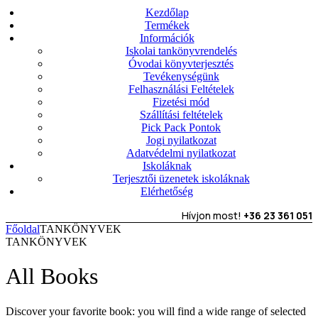
Kezdőlap
Termékek
Információk
Iskolai tankönyvrendelés
Óvodai könyvterjesztés
Tevékenységünk
Felhasználási Feltételek
Fizetési mód
Szállítási feltételek
Pick Pack Pontok
Jogi nyilatkozat
Adatvédelmi nyilatkozat
Iskoláknak
Terjesztői üzenetek iskoláknak
Elérhetőség
Hívjon most!
+36 23 361 051
Főoldal
TANKÖNYVEK
TANKÖNYVEK
All Books
Discover your favorite book: you will find a wide range of selected