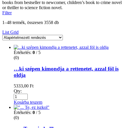
books from bestseller to newcomer, children’s book to crime novel
or thriller to science fiction novel.
Filter
1–48 termék, összesen 3558 db
List
Grid
Értékelés:
0
/ 5
(0)
…ki szépen kimondja a rettenetet, azzal föl is
oldja
5333,00
Ft
Qty:
Kosárba teszem
Értékelés:
0
/ 5
(0)