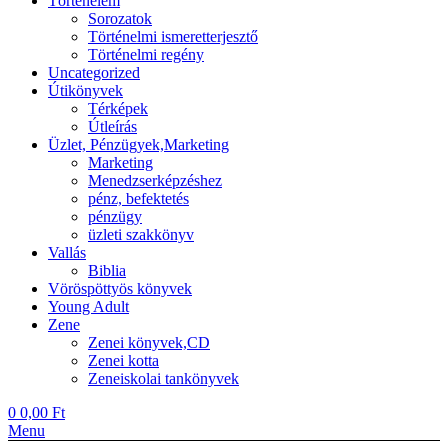
Történelem
Sorozatok
Történelmi ismeretterjesztő
Történelmi regény
Uncategorized
Útikönyvek
Térképek
Útleírás
Üzlet, Pénzügyek,Marketing
Marketing
Menedzserképzéshez
pénz, befektetés
pénzügy
üzleti szakkönyv
Vallás
Biblia
Vöröspöttyös könyvek
Young Adult
Zene
Zenei könyvek,CD
Zenei kotta
Zeneiskolai tankönyvek
0
0,00
Ft
Menu