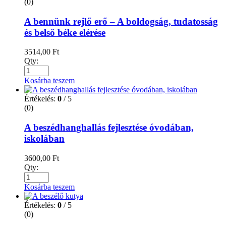
(0)
A bennünk rejlő erő – A boldogság, tudatosság
és belső béke elérése
3514,00
Ft
Qty:
Kosárba teszem
Értékelés:
0
/ 5
(0)
A beszédhanghallás fejlesztése óvodában,
iskolában
3600,00
Ft
Qty:
Kosárba teszem
Értékelés:
0
/ 5
(0)