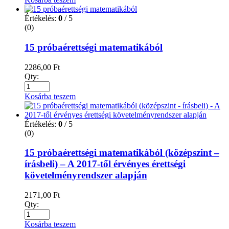
Értékelés:
0
/ 5
(0)
15 próbaérettségi matematikából
2286,00
Ft
Qty:
Kosárba teszem
Értékelés:
0
/ 5
(0)
15 próbaérettségi matematikából (középszint –
írásbeli) – A 2017-től érvényes érettségi
követelményrendszer alapján
2171,00
Ft
Qty:
Kosárba teszem