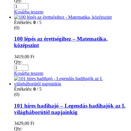
Qty:
Kosárba teszem
Értékelés:
0
/ 5
(0)
100 lépés az érettségihez – Matematika,
középszint
3419,00
Ft
Qty:
Kosárba teszem
Értékelés:
0
/ 5
(0)
101 híres hadihajó – Legendás hadihajók az I.
világháborútól napjainkig
3429,00
Ft
Qty: