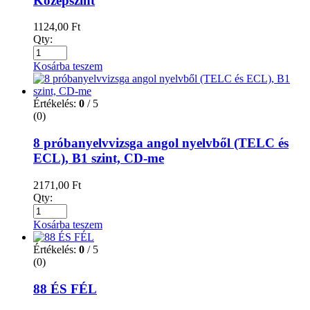
Középszint
1124,00
Ft
Qty:
Kosárba teszem
Értékelés:
0
/ 5
(0)
8 próbanyelvvizsga angol nyelvből (TELC és
ECL), B1 szint, CD-me
2171,00
Ft
Qty:
Kosárba teszem
Értékelés:
0
/ 5
(0)
88 ÉS FÉL