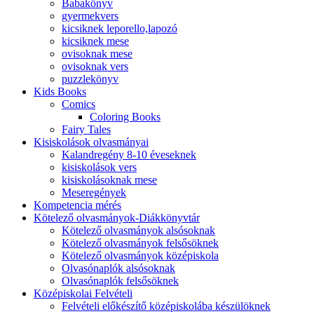
Babakönyv
gyermekvers
kicsiknek leporello,lapozó
kicsiknek mese
ovisoknak mese
ovisoknak vers
puzzlekönyv
Kids Books
Comics
Coloring Books
Fairy Tales
Kisiskolások olvasmányai
Kalandregény 8-10 éveseknek
kisiskolások vers
kisiskolásoknak mese
Meseregények
Kompetencia mérés
Kötelező olvasmányok-Diákkönyvtár
Kötelező olvasmányok alsósoknak
Kötelező olvasmányok felsősöknek
Kötelező olvasmányok középiskola
Olvasónaplók alsósoknak
Olvasónaplók felsősöknek
Középiskolai Felvételi
Felvételi előkészítő középiskolába készülöknek