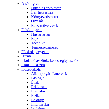
Alsó tagozat
Hittan és erkölcstan
Írás-helyesírás
Környezetismeret
Olvasás
Rajz, művészetek
Felső tagozat
Háztartástan
Rajz
Technika
Természetismeret
Főiskola, egyetem
Hittan
Iskolaelőkészítők, képességfejlesztők
Iskolai atlaszok
Középiskola
Állampolgári Ismeretek
Biológia
Ének
Erkölcstan
Filozófia
Fizika
Földrajz
Informatika
Irodalom