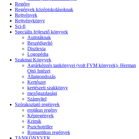
Regény
Regények középiskolásoknak
Rejtvények
Rejtvénykönyv
Sci-fi
Speciális fejlesztő könyvek
Autistáknak
Beszédjavító
Diszlexia
Logopédia
Szakmai Könyvek
Agrárképzés tankönyvei (volt FVM könyvek)- Herman
Ottó Intézet
Állatgondozás
Kertészet
kertészeti szakkönyv
mezőgazdasági
Számvitel
Szórakoztató regények
erotikus regény
Képregények
Krimik
Pszichotriller
Romantikus regények
TANKÖNYVEK