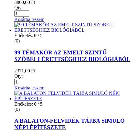
3800,00
Ft
Qty:
Kosárba teszem
Értékelés:
0
/ 5
(0)
99 TÉMAKÖR AZ EMELT SZINTŰ
SZÓBELI ÉRETTSÉGIHEZ BIOLÓGIÁBÓL
2371,00
Ft
Qty:
Kosárba teszem
Értékelés:
0
/ 5
(0)
A BALATON-FELVIDÉK TÁJBA SIMULÓ
NÉPI ÉPÍTÉSZETE