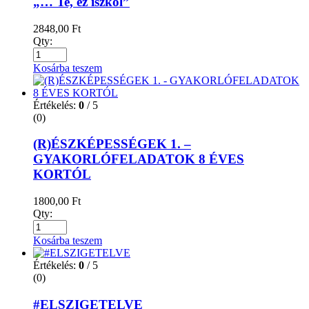
„… Te, ez iszkol”
2848,00
Ft
Qty:
Kosárba teszem
Értékelés:
0
/ 5
(0)
(R)ÉSZKÉPESSÉGEK 1. –
GYAKORLÓFELADATOK 8 ÉVES
KORTÓL
1800,00
Ft
Qty:
Kosárba teszem
Értékelés:
0
/ 5
(0)
#ELSZIGETELVE