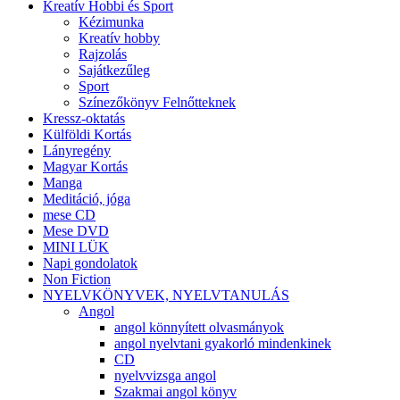
Kreatív Hobbi és Sport
Kézimunka
Kreatív hobby
Rajzolás
Sajátkezűleg
Sport
Színezőkönyv Felnőtteknek
Kressz-oktatás
Külföldi Kortás
Lányregény
Magyar Kortás
Manga
Meditáció, jóga
mese CD
Mese DVD
MINI LÜK
Napi gondolatok
Non Fiction
NYELVKÖNYVEK, NYELVTANULÁS
Angol
angol könnyített olvasmányok
angol nyelvtani gyakorló mindenkinek
CD
nyelvvizsga angol
Szakmai angol könyv