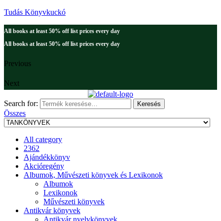
Tudás Könyvkuckó
All books at least 50% off list prices every day
All books at least 50% off list prices every day
Previous
Next
Search for:
Keresés
Összes
All category
2362
Ajándékkönyv
Akcióregény
Albumok, Művészeti könyvek és Lexikonok
Albumok
Lexikonok
Művészeti könyvek
Antikvár könyvek
Antikvár nyelvkönyvek