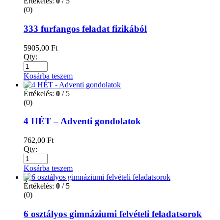
Értékelés:
0
/ 5
(0)
333 furfangos feladat fizikából
5905,00
Ft
Qty:
Kosárba teszem
Értékelés:
0
/ 5
(0)
4 HÉT – Adventi gondolatok
762,00
Ft
Qty:
Kosárba teszem
Értékelés:
0
/ 5
(0)
6 osztályos gimnáziumi felvételi feladatsorok