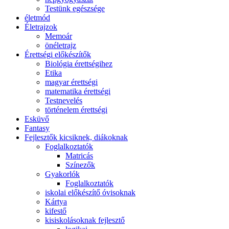
Testünk egészsége
életmód
Életrajzok
Memoár
önéletrajz
Érettségi előkészítők
Biológia érettségihez
Etika
magyar érettségi
matematika érettségi
Testnevelés
történelem érettségi
Esküvő
Fantasy
Fejlesztők kicsiknek, diákoknak
Foglalkoztatók
Matricás
Színezők
Gyakorlók
Foglalkoztatók
iskolai előkészítő óvisoknak
Kártya
kifestő
kisiskolásoknak fejlesztő