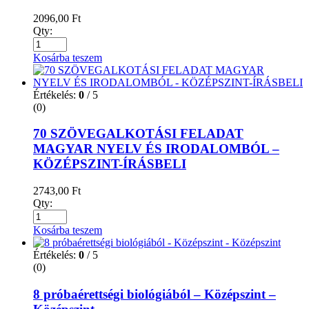
2096,00
Ft
Qty:
Kosárba teszem
Értékelés:
0
/ 5
(0)
70 SZÖVEGALKOTÁSI FELADAT
MAGYAR NYELV ÉS IRODALOMBÓL –
KÖZÉPSZINT-ÍRÁSBELI
2743,00
Ft
Qty:
Kosárba teszem
Értékelés:
0
/ 5
(0)
8 próbaérettségi biológiából – Középszint –