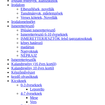
Ifjúsági regények -klasszikusok
Irodalom
Elbeszélések, novellák
Tanulmányok, műelemzések
Verses kötetek, Novellák
Irodalomelmélet
Ismeretterjesztő
Ifjúsági ismeretterjesztő
Ismeretterjesztó 6-10 éveseknek
ISMERETTERJESZTŐK felső tagozatosoknak
képes határozó
madártan
Nagyoknak
NÉPRAJZ
Ismeretterjesztők
Kalandregény (16 éves kortól)
Kalandregény 10 éves kortól
Képzőművészet
kezdő olvasóknak
Kicsiknek
0-3 éveseknek
Leporello
4-7 éveseknek
Mese
Vers