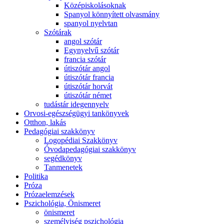
Középiskolásoknak
Spanyol könnyített olvasmány
spanyol nyelvtan
Szótárak
angol szótár
Egynyelvű szótár
francia szótár
útiszótár angol
útiszótár francia
útiszótár horvát
útiszótár német
tudástár idegennyelv
Orvosi-egészségügyi tankönyvek
Otthon, lakás
Pedagógiai szakkönyv
Logopédiai Szakkönyv
Óvodapedagógiai szakkönyv
segédkönyv
Tanmenetek
Politika
Próza
Prózaelemzések
Pszichológia, Önismeret
önismeret
személyiség pszichológia