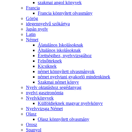
szakmai angol könyvek
Francia
Francia könnyített olvasmány
Görög
idegennyelvű szókártya
Japán nyelv
Latin
Német
Álatalános Iskolásoknak
Általános iskolásoknak
Érettségihez, nyelvvizsgához
Felnőtteknek
Kicsiknek
német könnyített olvasmányok
német nyelvtani gyakorló mindenkinek
Szakmai német könyv
Nyelv oktatáshoz segédanyag
nyelvi gasztronómia
Nyelvkönyvek
Külföldieknek magyar nyelvkönyv
Nyelvvizsga Német
Olasz
Olasz könnyített olvasmány
Orosz
Spanyol