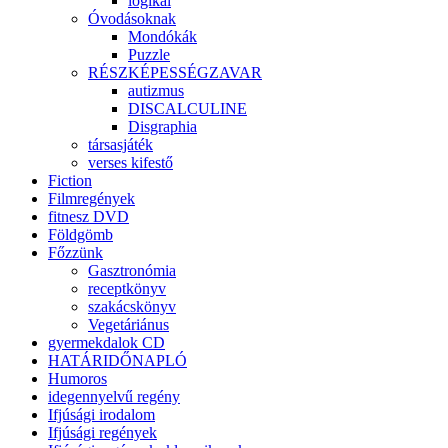
logikai
Óvodásoknak
Mondókák
Puzzle
RÉSZKÉPESSÉGZAVAR
autizmus
DISCALCULINE
Disgraphia
társasjáték
verses kifestő
Fiction
Filmregények
fitnesz DVD
Földgömb
Főzzünk
Gasztronómia
receptkönyv
szakácskönyv
Vegetáriánus
gyermekdalok CD
HATÁRIDŐNAPLÓ
Humoros
idegennyelvű regény
Ifjúsági irodalom
Ifjúsági regények