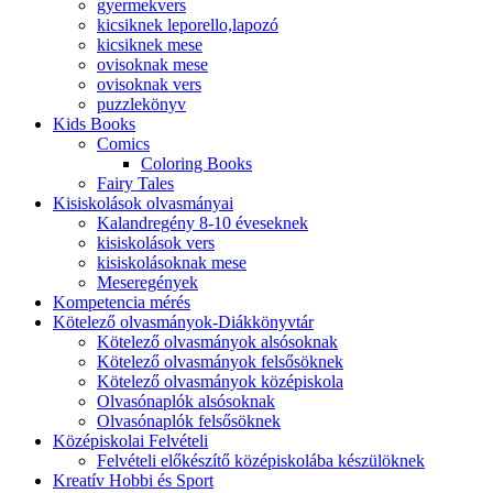
gyermekvers
kicsiknek leporello,lapozó
kicsiknek mese
ovisoknak mese
ovisoknak vers
puzzlekönyv
Kids Books
Comics
Coloring Books
Fairy Tales
Kisiskolások olvasmányai
Kalandregény 8-10 éveseknek
kisiskolások vers
kisiskolásoknak mese
Meseregények
Kompetencia mérés
Kötelező olvasmányok-Diákkönyvtár
Kötelező olvasmányok alsósoknak
Kötelező olvasmányok felsősöknek
Kötelező olvasmányok középiskola
Olvasónaplók alsósoknak
Olvasónaplók felsősöknek
Középiskolai Felvételi
Felvételi előkészítő középiskolába készülöknek
Kreatív Hobbi és Sport