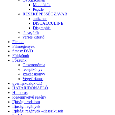
Óvodásoknak
Mondókák
Puzzle
RÉSZKÉPESSÉGZAVAR
autizmus
DISCALCULINE
Disgraphia
társasjáték
verses kifestő
Fiction
Filmregények
fitnesz DVD
Földgömb
Főzzünk
Gasztronómia
receptkönyv
szakácskönyv
Vegetáriánus
gyermekdalok CD
HATÁRIDŐNAPLÓ
Humoros
idegennyelvű regény
Ifjúsági irodalom
Ifjúsági regények
Ifjúsági regények -klasszikusok