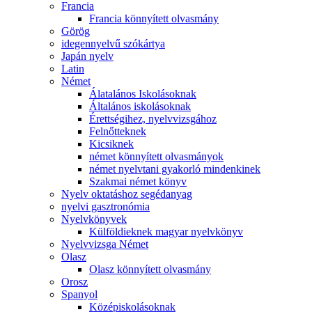
Francia
Francia könnyített olvasmány
Görög
idegennyelvű szókártya
Japán nyelv
Latin
Német
Álatalános Iskolásoknak
Általános iskolásoknak
Érettségihez, nyelvvizsgához
Felnőtteknek
Kicsiknek
német könnyített olvasmányok
német nyelvtani gyakorló mindenkinek
Szakmai német könyv
Nyelv oktatáshoz segédanyag
nyelvi gasztronómia
Nyelvkönyvek
Külföldieknek magyar nyelvkönyv
Nyelvvizsga Német
Olasz
Olasz könnyített olvasmány
Orosz
Spanyol
Középiskolásoknak