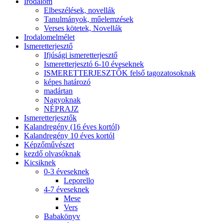
Irodalom
Elbeszélések, novellák
Tanulmányok, műelemzések
Verses kötetek, Novellák
Irodalomelmélet
Ismeretterjesztő
Ifjúsági ismeretterjesztő
Ismeretterjesztó 6-10 éveseknek
ISMERETTERJESZTŐK felső tagozatosoknak
képes határozó
madártan
Nagyoknak
NÉPRAJZ
Ismeretterjesztők
Kalandregény (16 éves kortól)
Kalandregény 10 éves kortól
Képzőművészet
kezdő olvasóknak
Kicsiknek
0-3 éveseknek
Leporello
4-7 éveseknek
Mese
Vers
Babakönyv