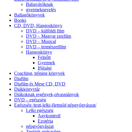
Babaváróknak
gyermeknevelés
Ballagókönyvek
Books
CD, DVD, Hangoskönyv
DVD – külföldi film
DVD – Magyar rajzfilm
DVD – Musical
DVD – természetfilm
Hangoskönyv
Felnőtt
Gyermek
Ifjúsági
Coaching, tréning könyvek
Diafilm
Diafilm és Mese CD, DVD
Diákkönyvtár
Diákoknak regények,olvasmányok
DVD – egészség
Egészség /testi,lelki,életmód,népgyógyászat/
Lelki egészség
Agykontroll
Ezotéria
népgyógyászat
Testünk egészsége