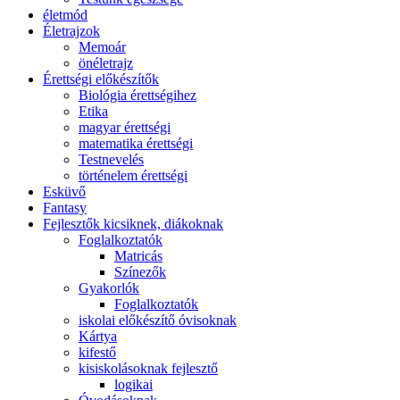
életmód
Életrajzok
Memoár
önéletrajz
Érettségi előkészítők
Biológia érettségihez
Etika
magyar érettségi
matematika érettségi
Testnevelés
történelem érettségi
Esküvő
Fantasy
Fejlesztők kicsiknek, diákoknak
Foglalkoztatók
Matricás
Színezők
Gyakorlók
Foglalkoztatók
iskolai előkészítő óvisoknak
Kártya
kifestő
kisiskolásoknak fejlesztő
logikai