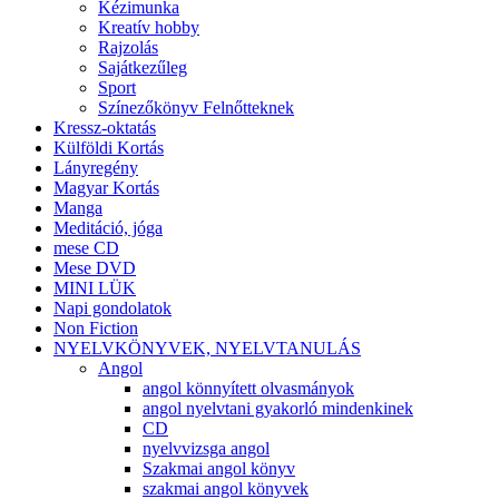
Kézimunka
Kreatív hobby
Rajzolás
Sajátkezűleg
Sport
Színezőkönyv Felnőtteknek
Kressz-oktatás
Külföldi Kortás
Lányregény
Magyar Kortás
Manga
Meditáció, jóga
mese CD
Mese DVD
MINI LÜK
Napi gondolatok
Non Fiction
NYELVKÖNYVEK, NYELVTANULÁS
Angol
angol könnyített olvasmányok
angol nyelvtani gyakorló mindenkinek
CD
nyelvvizsga angol
Szakmai angol könyv
szakmai angol könyvek