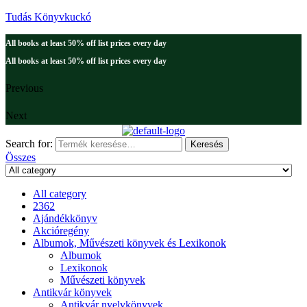
Tudás Könyvkuckó
All books at least 50% off list prices every day
All books at least 50% off list prices every day
Previous
Next
Search for:
Keresés
Összes
All category
2362
Ajándékkönyv
Akcióregény
Albumok, Művészeti könyvek és Lexikonok
Albumok
Lexikonok
Művészeti könyvek
Antikvár könyvek
Antikvár nyelvkönyvek