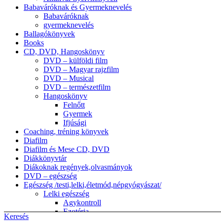
Babaváróknak és Gyermeknevelés
Babaváróknak
gyermeknevelés
Ballagókönyvek
Books
CD, DVD, Hangoskönyv
DVD – külföldi film
DVD – Magyar rajzfilm
DVD – Musical
DVD – természetfilm
Hangoskönyv
Felnőtt
Gyermek
Ifjúsági
Coaching, tréning könyvek
Diafilm
Diafilm és Mese CD, DVD
Diákkönyvtár
Diákoknak regények,olvasmányok
DVD – egészség
Egészség /testi,lelki,életmód,népgyógyászat/
Lelki egészség
Agykontroll
Ezotéria
Keresés
népgyógyászat