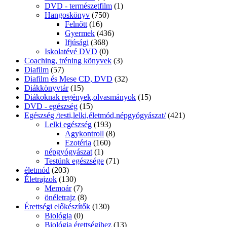
DVD - természetfilm
(1)
Hangoskönyv
(750)
Felnőtt
(16)
Gyermek
(436)
Ifjúsági
(368)
Iskolatévé DVD
(0)
Coaching, tréning könyvek
(3)
Diafilm
(57)
Diafilm és Mese CD, DVD
(32)
Diákkönyvtár
(15)
Diákoknak regények,olvasmányok
(15)
DVD - egészség
(15)
Egészség /testi,lelki,életmód,népgyógyászat/
(421)
Lelki egészség
(193)
Agykontroll
(8)
Ezotéria
(160)
népgyógyászat
(1)
Testünk egészsége
(71)
életmód
(203)
Életrajzok
(130)
Memoár
(7)
önéletrajz
(8)
Érettségi előkészítők
(130)
Biológia
(0)
Biológia érettségihez
(13)