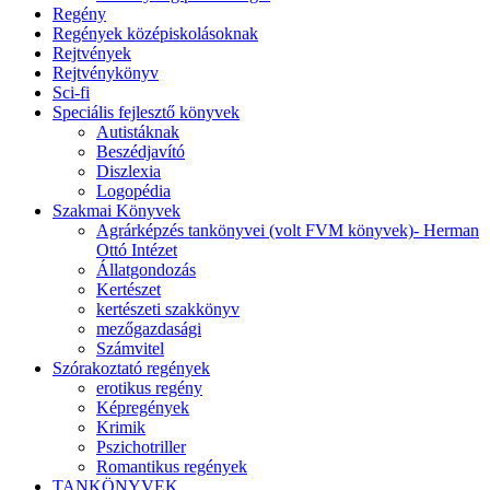
Regény
Regények középiskolásoknak
Rejtvények
Rejtvénykönyv
Sci-fi
Speciális fejlesztő könyvek
Autistáknak
Beszédjavító
Diszlexia
Logopédia
Szakmai Könyvek
Agrárképzés tankönyvei (volt FVM könyvek)- Herman
Ottó Intézet
Állatgondozás
Kertészet
kertészeti szakkönyv
mezőgazdasági
Számvitel
Szórakoztató regények
erotikus regény
Képregények
Krimik
Pszichotriller
Romantikus regények
TANKÖNYVEK