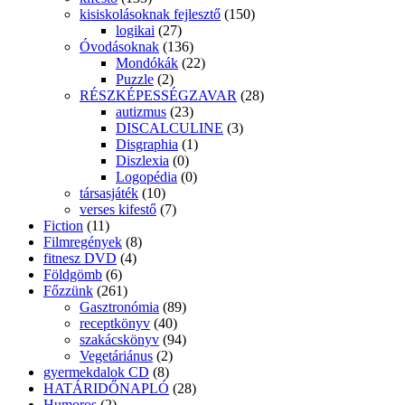
kisiskolásoknak fejlesztő
(150)
logikai
(27)
Óvodásoknak
(136)
Mondókák
(22)
Puzzle
(2)
RÉSZKÉPESSÉGZAVAR
(28)
autizmus
(23)
DISCALCULINE
(3)
Disgraphia
(1)
Diszlexia
(0)
Logopédia
(0)
társasjáték
(10)
verses kifestő
(7)
Fiction
(11)
Filmregények
(8)
fitnesz DVD
(4)
Földgömb
(6)
Főzzünk
(261)
Gasztronómia
(89)
receptkönyv
(40)
szakácskönyv
(94)
Vegetáriánus
(2)
gyermekdalok CD
(8)
HATÁRIDŐNAPLÓ
(28)
Humoros
(2)