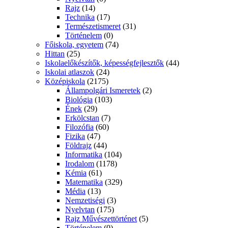
Rajz
(14)
Technika
(17)
Természetismeret
(31)
Történelem
(0)
Főiskola, egyetem
(74)
Hittan
(25)
Iskolaelőkészítők, képességfejlesztők
(44)
Iskolai atlaszok
(24)
Középiskola
(2175)
Állampolgári Ismeretek
(2)
Biológia
(103)
Ének
(29)
Erkölcstan
(7)
Filozófia
(60)
Fizika
(47)
Földrajz
(44)
Informatika
(104)
Irodalom
(1178)
Kémia
(61)
Matematika
(329)
Média
(13)
Nemzetiségi
(3)
Nyelvtan
(175)
Rajz Művészettörténet
(5)
Történelem
(0)