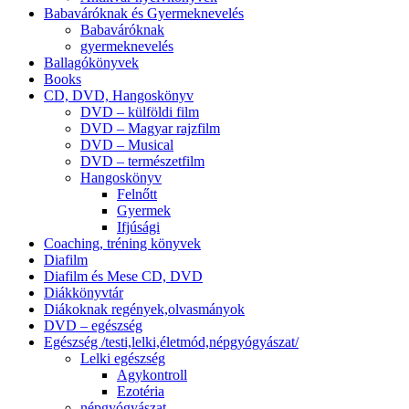
Babaváróknak és Gyermeknevelés
Babaváróknak
gyermeknevelés
Ballagókönyvek
Books
CD, DVD, Hangoskönyv
DVD – külföldi film
DVD – Magyar rajzfilm
DVD – Musical
DVD – természetfilm
Hangoskönyv
Felnőtt
Gyermek
Ifjúsági
Coaching, tréning könyvek
Diafilm
Diafilm és Mese CD, DVD
Diákkönyvtár
Diákoknak regények,olvasmányok
DVD – egészség
Egészség /testi,lelki,életmód,népgyógyászat/
Lelki egészség
Agykontroll
Ezotéria
népgyógyászat