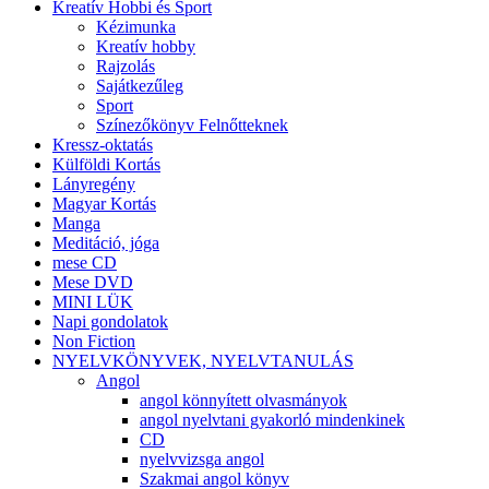
Kreatív Hobbi és Sport
Kézimunka
Kreatív hobby
Rajzolás
Sajátkezűleg
Sport
Színezőkönyv Felnőtteknek
Kressz-oktatás
Külföldi Kortás
Lányregény
Magyar Kortás
Manga
Meditáció, jóga
mese CD
Mese DVD
MINI LÜK
Napi gondolatok
Non Fiction
NYELVKÖNYVEK, NYELVTANULÁS
Angol
angol könnyített olvasmányok
angol nyelvtani gyakorló mindenkinek
CD
nyelvvizsga angol
Szakmai angol könyv