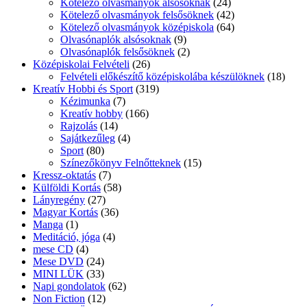
Kötelező olvasmányok alsósoknak
(24)
Kötelező olvasmányok felsősöknek
(42)
Kötelező olvasmányok középiskola
(64)
Olvasónaplók alsósoknak
(9)
Olvasónaplók felsősöknek
(2)
Középiskolai Felvételi
(26)
Felvételi előkészítő középiskolába készülöknek
(18)
Kreatív Hobbi és Sport
(319)
Kézimunka
(7)
Kreatív hobby
(166)
Rajzolás
(14)
Sajátkezűleg
(4)
Sport
(80)
Színezőkönyv Felnőtteknek
(15)
Kressz-oktatás
(7)
Külföldi Kortás
(58)
Lányregény
(27)
Magyar Kortás
(36)
Manga
(1)
Meditáció, jóga
(4)
mese CD
(4)
Mese DVD
(24)
MINI LÜK
(33)
Napi gondolatok
(62)
Non Fiction
(12)