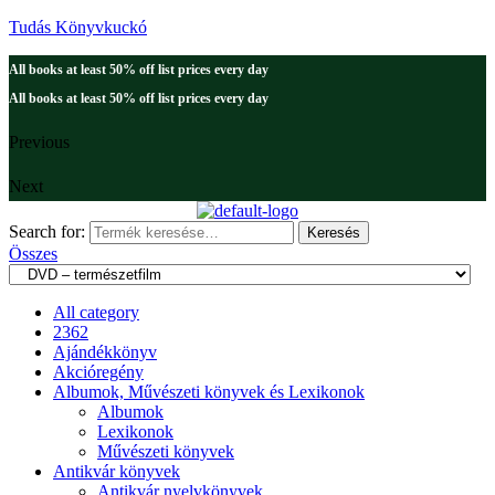
Tudás Könyvkuckó
All books at least 50% off list prices every day
All books at least 50% off list prices every day
Previous
Next
Search for:
Keresés
Összes
All category
2362
Ajándékkönyv
Akcióregény
Albumok, Művészeti könyvek és Lexikonok
Albumok
Lexikonok
Művészeti könyvek
Antikvár könyvek
Antikvár nyelvkönyvek