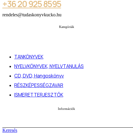
+36 20 925 8595
rendeles@tudaskonyvkucko.hu
Kategóriák
TANKÖNYVEK
NYELVKÖNYVEK, NYELVTANULÁS
CD, DVD, Hangoskönyv
RÉSZKÉPESSÉGZAVAR
ISMERETTERJESZTŐK
Információk
Keresés