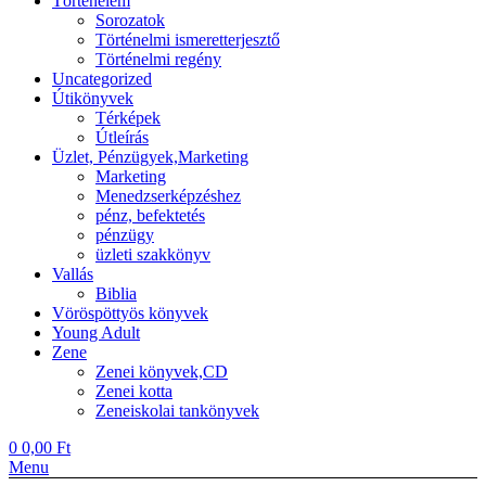
Történelem
Sorozatok
Történelmi ismeretterjesztő
Történelmi regény
Uncategorized
Útikönyvek
Térképek
Útleírás
Üzlet, Pénzügyek,Marketing
Marketing
Menedzserképzéshez
pénz, befektetés
pénzügy
üzleti szakkönyv
Vallás
Biblia
Vöröspöttyös könyvek
Young Adult
Zene
Zenei könyvek,CD
Zenei kotta
Zeneiskolai tankönyvek
0
0,00
Ft
Menu