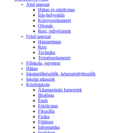
Alsó tagozat
Hittan és erkölcstan
Írás-helyesírás
Környezetismeret
Olvasás
Rajz, művészetek
Felső tagozat
Háztartástan
Rajz
Technika
Természetismeret
Főiskola, egyetem
Hittan
Iskolaelőkészítők, képességfejlesztők
Iskolai atlaszok
Középiskola
Állampolgári Ismeretek
Biológia
Ének
Erkölcstan
Filozófia
Fizika
Földrajz
Informatika
Irodalom