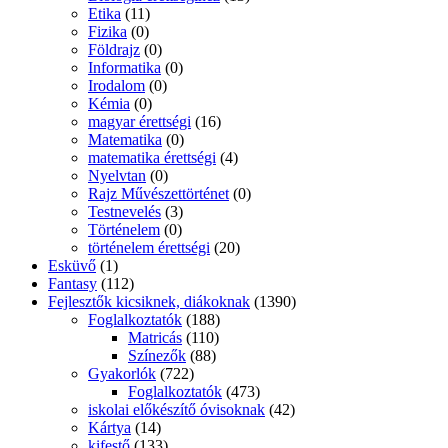
Etika
(11)
Fizika
(0)
Földrajz
(0)
Informatika
(0)
Irodalom
(0)
Kémia
(0)
magyar érettségi
(16)
Matematika
(0)
matematika érettségi
(4)
Nyelvtan
(0)
Rajz Művészettörténet
(0)
Testnevelés
(3)
Történelem
(0)
történelem érettségi
(20)
Esküvő
(1)
Fantasy
(112)
Fejlesztők kicsiknek, diákoknak
(1390)
Foglalkoztatók
(188)
Matricás
(110)
Színezők
(88)
Gyakorlók
(722)
Foglalkoztatók
(473)
iskolai előkészítő óvisoknak
(42)
Kártya
(14)
kifestő
(133)