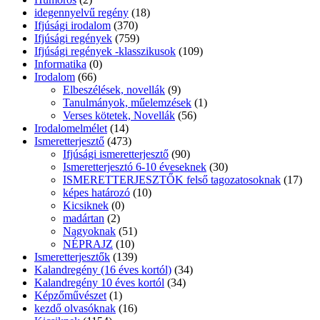
idegennyelvű regény
(18)
Ifjúsági irodalom
(370)
Ifjúsági regények
(759)
Ifjúsági regények -klasszikusok
(109)
Informatika
(0)
Irodalom
(66)
Elbeszélések, novellák
(9)
Tanulmányok, műelemzések
(1)
Verses kötetek, Novellák
(56)
Irodalomelmélet
(14)
Ismeretterjesztő
(473)
Ifjúsági ismeretterjesztő
(90)
Ismeretterjesztó 6-10 éveseknek
(30)
ISMERETTERJESZTŐK felső tagozatosoknak
(17)
képes határozó
(10)
Kicsiknek
(0)
madártan
(2)
Nagyoknak
(51)
NÉPRAJZ
(10)
Ismeretterjesztők
(139)
Kalandregény (16 éves kortól)
(34)
Kalandregény 10 éves kortól
(34)
Képzőművészet
(1)
kezdő olvasóknak
(16)