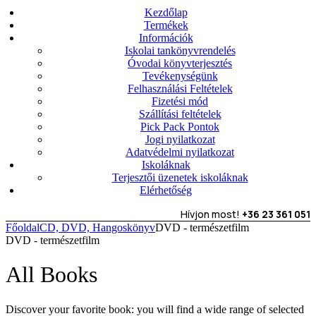
Kezdőlap
Termékek
Információk
Iskolai tankönyvrendelés
Óvodai könyvterjesztés
Tevékenységünk
Felhasználási Feltételek
Fizetési mód
Szállítási feltételek
Pick Pack Pontok
Jogi nyilatkozat
Adatvédelmi nyilatkozat
Iskoláknak
Terjesztői üzenetek iskoláknak
Elérhetőség
Hívjon most!
+36 23 361 051
Főoldal
CD, DVD, Hangoskönyv
DVD - természetfilm
DVD - természetfilm
All Books
Discover your favorite book: you will find a wide range of selected