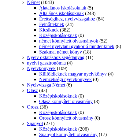
Német
(1043)
Álatalános Iskolásoknak
(5)
Általános iskolásoknak
(248)
Érettségihez, nyelvvizsgához
(84)
Felnőtteknek
(24)
Kicsiknek
(382)
Középiskolásoknak
(0)
német könnyített olvasmányok
(52)
német nyelvtani gyakorló mindenkinek
(8)
Szakmai német könyv
(18)
Nyelv oktatáshoz segédanyag
(11)
nyelvi gasztronómia
(4)
Nyelvkönyvek
(109)
Külföldieknek magyar nyelvkönyv
(4)
Nemzetiségi nyelvkönyvek
(0)
Nyelvvizsga Német
(6)
Olasz
(43)
Középiskolásoknak
(0)
Olasz könnyített olvasmány
(8)
Orosz
(36)
Középiskolásoknak
(0)
Orosz könnyített olvasmány
(0)
Spanyol
(271)
Középiskolásoknak
(206)
Spanyol könnyített olvasmány
(17)