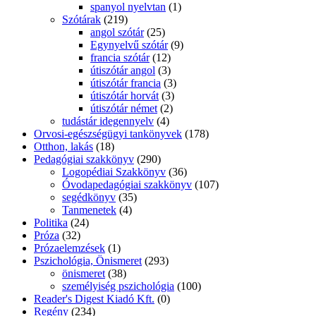
spanyol nyelvtan
(1)
Szótárak
(219)
angol szótár
(25)
Egynyelvű szótár
(9)
francia szótár
(12)
útiszótár angol
(3)
útiszótár francia
(3)
útiszótár horvát
(3)
útiszótár német
(2)
tudástár idegennyelv
(4)
Orvosi-egészségügyi tankönyvek
(178)
Otthon, lakás
(18)
Pedagógiai szakkönyv
(290)
Logopédiai Szakkönyv
(36)
Óvodapedagógiai szakkönyv
(107)
segédkönyv
(35)
Tanmenetek
(4)
Politika
(24)
Próza
(32)
Prózaelemzések
(1)
Pszichológia, Önismeret
(293)
önismeret
(38)
személyiség pszichológia
(100)
Reader's Digest Kiadó Kft.
(0)
Regény
(234)