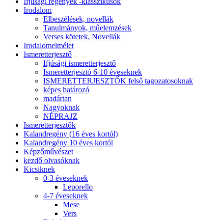
Ifjúsági regények -klasszikusok
Irodalom
Elbeszélések, novellák
Tanulmányok, műelemzések
Verses kötetek, Novellák
Irodalomelmélet
Ismeretterjesztő
Ifjúsági ismeretterjesztő
Ismeretterjesztó 6-10 éveseknek
ISMERETTERJESZTŐK felső tagozatosoknak
képes határozó
madártan
Nagyoknak
NÉPRAJZ
Ismeretterjesztők
Kalandregény (16 éves kortól)
Kalandregény 10 éves kortól
Képzőművészet
kezdő olvasóknak
Kicsiknek
0-3 éveseknek
Leporello
4-7 éveseknek
Mese
Vers