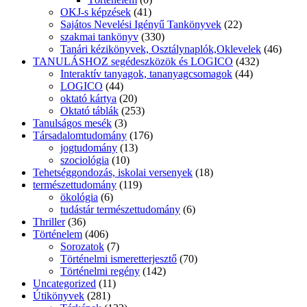
OKJ-s képzések
(41)
Sajátos Nevelési Igényű Tankönyvek
(22)
szakmai tankönyv
(330)
Tanári kézikönyvek, Osztálynaplók,Oklevelek
(46)
TANULÁSHOZ segédeszközök és LOGICO
(432)
Interaktív tanyagok, tananyagcsomagok
(44)
LOGICO
(44)
oktató kártya
(20)
Oktató táblák
(253)
Tanulságos mesék
(3)
Társadalomtudomány
(176)
jogtudomány
(13)
szociológia
(10)
Tehetséggondozás, iskolai versenyek
(18)
természettudomány
(119)
ökológia
(6)
tudástár természettudomány
(6)
Thriller
(36)
Történelem
(406)
Sorozatok
(7)
Történelmi ismeretterjesztő
(70)
Történelmi regény
(142)
Uncategorized
(11)
Útikönyvek
(281)