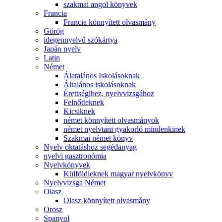
szakmai angol könyvek
Francia
Francia könnyített olvasmány
Görög
idegennyelvű szókártya
Japán nyelv
Latin
Német
Álatalános Iskolásoknak
Általános iskolásoknak
Érettségihez, nyelvvizsgához
Felnőtteknek
Kicsiknek
német könnyített olvasmányok
német nyelvtani gyakorló mindenkinek
Szakmai német könyv
Nyelv oktatáshoz segédanyag
nyelvi gasztronómia
Nyelvkönyvek
Külföldieknek magyar nyelvkönyv
Nyelvvizsga Német
Olasz
Olasz könnyített olvasmány
Orosz
Spanyol