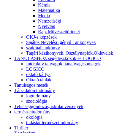
Kémia
Matematika
Média
Nemzetiségi
Nyelvtan
Rajz Művészettörténet
OKJ-s képzések
Sajátos Nevelési Igényű Tankönyvek
szakmai tankönyv
Tanári kézikönyvek, Osztálynaplók,Oklevelek
TANULÁSHOZ segédeszközök és LOGICO
Interaktív tanyagok, tananyagcsomagok
LOGICO
oktató kártya
Oktató táblák
Tanulságos mesék
Társadalomtudomány
jogtudomány
szociológia
Tehetséggondozás, iskolai versenyek
természettudomány
ökológia
tudástár természettudomány
Thriller