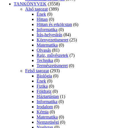
TANKÖNYVEK
(3558)
Alsó tagozat
(389)
Ének
(0)
Hittan
(0)
Hittan és erkölcstan
(6)
Informatika
(0)
Írás-helyesírás
(84)
Környezetismeret
(25)
Matematika
(0)
Olvasás
(81)
Rajz, művészetek
(7)
Technika
(0)
Természetismeret
(0)
Felső tagozat
(293)
Biológia
(0)
Ének
(0)
Fizika
(0)
Földrajz
(0)
Háztartástan
(1)
Informatika
(0)
Irodalom
(0)
Kémia
(0)
Matematika
(0)
Nemzetiségi
(0)
Nyelvtan
(0)