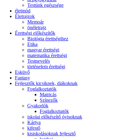
Testünk egészsége
életmód
Életrajzok
Memoár
önéletrajz
Érettségi előkészítők
Biológia érettségihez
Etika
magyar érettségi
matematika érettségi
Testnevelés
történelem érettségi
Esküvő
Fantasy
Fejlesztők kicsiknek, diákoknak
Foglalkoztatók
Matricás
Színezők
Gyakorlók
Foglalkoztatók
iskolai előkészítő óvisoknak
Kártya
kifestő
kisiskolásoknak fejlesztő