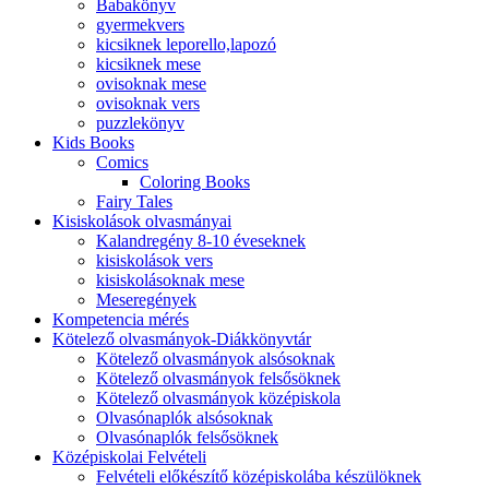
Babakönyv
gyermekvers
kicsiknek leporello,lapozó
kicsiknek mese
ovisoknak mese
ovisoknak vers
puzzlekönyv
Kids Books
Comics
Coloring Books
Fairy Tales
Kisiskolások olvasmányai
Kalandregény 8-10 éveseknek
kisiskolások vers
kisiskolásoknak mese
Meseregények
Kompetencia mérés
Kötelező olvasmányok-Diákkönyvtár
Kötelező olvasmányok alsósoknak
Kötelező olvasmányok felsősöknek
Kötelező olvasmányok középiskola
Olvasónaplók alsósoknak
Olvasónaplók felsősöknek
Középiskolai Felvételi
Felvételi előkészítő középiskolába készülöknek