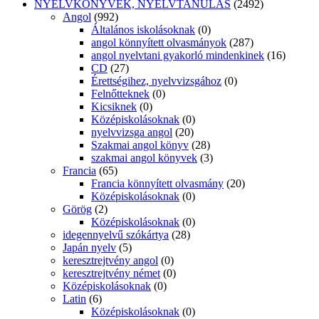
NYELVKÖNYVEK, NYELVTANULÁS
(2492)
Angol
(992)
Általános iskolásoknak
(0)
angol könnyített olvasmányok
(287)
angol nyelvtani gyakorló mindenkinek
(16)
CD
(27)
Érettségihez, nyelvvizsgához
(0)
Felnőtteknek
(0)
Kicsiknek
(0)
Középiskolásoknak
(0)
nyelvvizsga angol
(20)
Szakmai angol könyv
(28)
szakmai angol könyvek
(3)
Francia
(65)
Francia könnyített olvasmány
(20)
Középiskolásoknak
(0)
Görög
(2)
Középiskolásoknak
(0)
idegennyelvű szókártya
(28)
Japán nyelv
(5)
keresztrejtvény angol
(0)
keresztrejtvény német
(0)
Középiskolásoknak
(0)
Latin
(6)
Középiskolásoknak
(0)