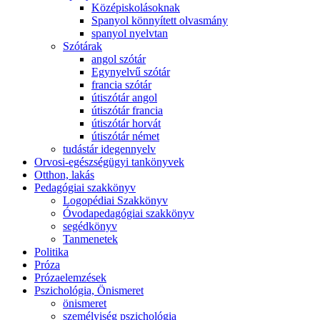
Középiskolásoknak
Spanyol könnyített olvasmány
spanyol nyelvtan
Szótárak
angol szótár
Egynyelvű szótár
francia szótár
útiszótár angol
útiszótár francia
útiszótár horvát
útiszótár német
tudástár idegennyelv
Orvosi-egészségügyi tankönyvek
Otthon, lakás
Pedagógiai szakkönyv
Logopédiai Szakkönyv
Óvodapedagógiai szakkönyv
segédkönyv
Tanmenetek
Politika
Próza
Prózaelemzések
Pszichológia, Önismeret
önismeret
személyiség pszichológia