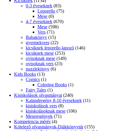
Kicsiknek
(1154)
0-3 éveseknek
(83)
Leporello
(75)
Mese
(0)
4-7 éveseknek
(670)
Mese
(598)
Vers
(71)
Babakönyv
(15)
gyermekvers
(22)
kicsiknek leporello,lapozó
(146)
kicsiknek mese
(253)
ovisoknak mese
(149)
ovisoknak vers
(23)
puzzlekönyv
(6)
Kids Books
(13)
Comics
(1)
Coloring Books
(1)
Fairy Tales
(1)
Kisiskolások olvasmányai
(240)
Kalandregény 8-10 éveseknek
(11)
kisiskolások vers
(8)
kisiskolásoknak mese
(106)
Meseregények
(71)
Kompetencia mérés
(4)
Kötelező olvasmányok-Diákkönyvtár
(155)