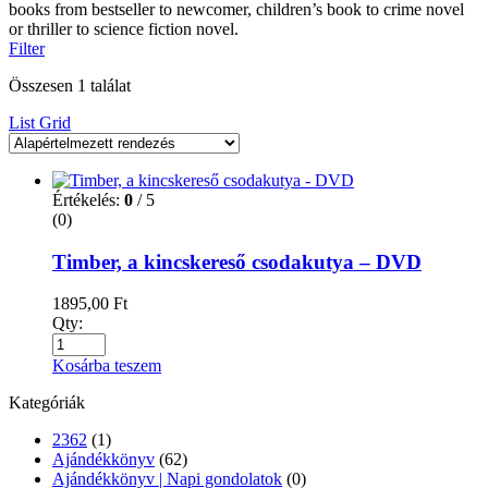
books from bestseller to newcomer, children’s book to crime novel
or thriller to science fiction novel.
Filter
Összesen 1 találat
List
Grid
Értékelés:
0
/ 5
(0)
Timber, a kincskereső csodakutya – DVD
1895,00
Ft
Qty:
Kosárba teszem
Kategóriák
2362
(1)
Ajándékkönyv
(62)
Ajándékkönyv | Napi gondolatok
(0)