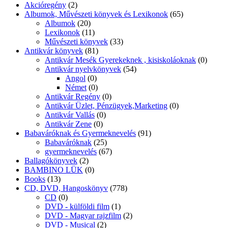
Akcióregény
(2)
Albumok, Művészeti könyvek és Lexikonok
(65)
Albumok
(20)
Lexikonok
(11)
Művészeti könyvek
(33)
Antikvár könyvek
(81)
Antikvár Mesék Gyerekeknek , kisiskoláoknak
(0)
Antikvár nyelvkönyvek
(54)
Angol
(0)
Német
(0)
Antikvár Regény
(0)
Antikvár Üzlet, Pénzügyek,Marketing
(0)
Antikvár Vallás
(0)
Antikvár Zene
(0)
Babaváróknak és Gyermeknevelés
(91)
Babaváróknak
(25)
gyermeknevelés
(67)
Ballagókönyvek
(2)
BAMBINO LÜK
(0)
Books
(13)
CD, DVD, Hangoskönyv
(778)
CD
(0)
DVD - külföldi film
(1)
DVD - Magyar rajzfilm
(2)
DVD - Musical
(2)