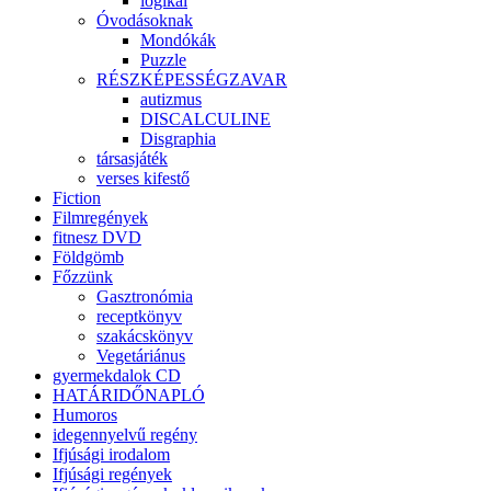
logikai
Óvodásoknak
Mondókák
Puzzle
RÉSZKÉPESSÉGZAVAR
autizmus
DISCALCULINE
Disgraphia
társasjáték
verses kifestő
Fiction
Filmregények
fitnesz DVD
Földgömb
Főzzünk
Gasztronómia
receptkönyv
szakácskönyv
Vegetáriánus
gyermekdalok CD
HATÁRIDŐNAPLÓ
Humoros
idegennyelvű regény
Ifjúsági irodalom
Ifjúsági regények