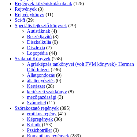
Regények középiskolásoknak
(126)
Rejtvények
(8)
Rejtvénykönyv
(11)
Sci-fi
(29)
Speciális fejlesztő könyvek
(79)
Autistáknak
(4)
Beszédjavító
(8)
Diszkalkulia
(0)
Diszlexia
(7)
Logopédia
(44)
Szakmai Könyvek
(558)
Agrárképzés tankönyvei (volt FVM könyvek)- Herman
Ottó Intézet
(236)
Állatgondozás
(9)
állattenyésztés
(0)
Kertészet
(28)
kertészeti szakkönyv
(8)
mezőgazdasági
(3)
Számvitel
(11)
Szórakoztató regények
(895)
erotikus regény
(41)
Képregények
(36)
Krimik
(153)
Pszichotriller
(3)
Romantikus regények
(289)