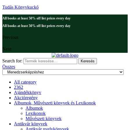
Tudás Könyvkuckó
All books at least 50% off list prices every day
All books at least 50% off list prices every day
Previous
Next
Search for:
Keresés
Összes
All category
2362
Ajándékkönyv
Akcióregény
Albumok, Művészeti könyvek és Lexikonok
Albumok
Lexikonok
Művészeti könyvek
Antikvár könyvek
Antikvár nyelvkönyvek