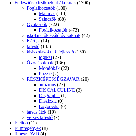
Fejlesztők kicsiknek, diákoknak
(1390)
Foglalkoztatók
(188)
Matricás
(110)
Színezők
(88)
Gyakorlók
(722)
Foglalkoztatók
(473)
iskolai előkészítő óvisoknak
(42)
Kártya
(14)
kifestő
(133)
kisiskolásoknak fejlesztő
(150)
logikai
(27)
Óvodásoknak
(136)
Mondókák
(22)
Puzzle
(2)
RÉSZKÉPESSÉGZAVAR
(28)
autizmus
(23)
DISCALCULINE
(3)
Disgraphia
(1)
Diszlexia
(0)
Logopédia
(0)
társasjáték
(10)
verses kifestő
(7)
Fiction
(11)
Filmregények
(8)
fitnesz DVD
(4)