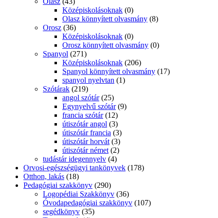
Olasz
(43)
Középiskolásoknak
(0)
Olasz könnyített olvasmány
(8)
Orosz
(36)
Középiskolásoknak
(0)
Orosz könnyített olvasmány
(0)
Spanyol
(271)
Középiskolásoknak
(206)
Spanyol könnyített olvasmány
(17)
spanyol nyelvtan
(1)
Szótárak
(219)
angol szótár
(25)
Egynyelvű szótár
(9)
francia szótár
(12)
útiszótár angol
(3)
útiszótár francia
(3)
útiszótár horvát
(3)
útiszótár német
(2)
tudástár idegennyelv
(4)
Orvosi-egészségügyi tankönyvek
(178)
Otthon, lakás
(18)
Pedagógiai szakkönyv
(290)
Logopédiai Szakkönyv
(36)
Óvodapedagógiai szakkönyv
(107)
segédkönyv
(35)