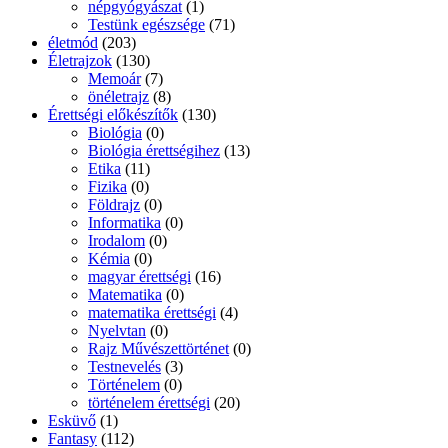
népgyógyászat
(1)
Testünk egészsége
(71)
életmód
(203)
Életrajzok
(130)
Memoár
(7)
önéletrajz
(8)
Érettségi előkészítők
(130)
Biológia
(0)
Biológia érettségihez
(13)
Etika
(11)
Fizika
(0)
Földrajz
(0)
Informatika
(0)
Irodalom
(0)
Kémia
(0)
magyar érettségi
(16)
Matematika
(0)
matematika érettségi
(4)
Nyelvtan
(0)
Rajz Művészettörténet
(0)
Testnevelés
(3)
Történelem
(0)
történelem érettségi
(20)
Esküvő
(1)
Fantasy
(112)