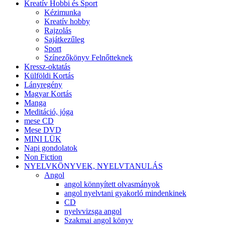
Kreatív Hobbi és Sport
Kézimunka
Kreatív hobby
Rajzolás
Sajátkezűleg
Sport
Színezőkönyv Felnőtteknek
Kressz-oktatás
Külföldi Kortás
Lányregény
Magyar Kortás
Manga
Meditáció, jóga
mese CD
Mese DVD
MINI LÜK
Napi gondolatok
Non Fiction
NYELVKÖNYVEK, NYELVTANULÁS
Angol
angol könnyített olvasmányok
angol nyelvtani gyakorló mindenkinek
CD
nyelvvizsga angol
Szakmai angol könyv