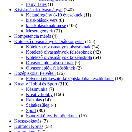
Fairy Tales
(1)
Kisiskolások olvasmányai
(240)
Kalandregény 8-10 éveseknek
(11)
kisiskolások vers
(8)
kisiskolásoknak mese
(106)
Meseregények
(71)
Kompetencia mérés
(4)
Kötelező olvasmányok-Diákkönyvtár
(155)
Kötelező olvasmányok alsósoknak
(24)
Kötelező olvasmányok felsősöknek
(42)
Kötelező olvasmányok középiskola
(64)
Olvasónaplók alsósoknak
(9)
Olvasónaplók felsősöknek
(2)
Középiskolai Felvételi
(26)
Felvételi előkészítő középiskolába készülöknek
(18)
Kreatív Hobbi és Sport
(319)
Kézimunka
(7)
Kreatív hobby
(166)
Rajzolás
(14)
Sajátkezűleg
(4)
Sport
(80)
Színezőkönyv Felnőtteknek
(15)
Kressz-oktatás
(7)
Külföldi Kortás
(58)
Lányregény
(27)