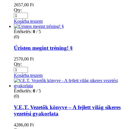
2657,00
Ft
Qty:
Kosárba teszem
Értékelés:
0
/ 5
(0)
Úristen megint tréning! §
2570,00
Ft
Qty:
Kosárba teszem
Értékelés:
0
/ 5
(0)
V.E.T. Vezetők könyve – A fejlett világ sikeres
vezetési gyakorlata
4286,00
Ft