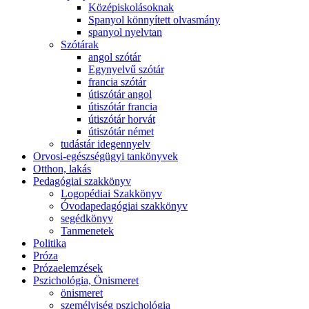
Középiskolásoknak
Spanyol könnyített olvasmány
spanyol nyelvtan
Szótárak
angol szótár
Egynyelvű szótár
francia szótár
útiszótár angol
útiszótár francia
útiszótár horvát
útiszótár német
tudástár idegennyelv
Orvosi-egészségügyi tankönyvek
Otthon, lakás
Pedagógiai szakkönyv
Logopédiai Szakkönyv
Óvodapedagógiai szakkönyv
segédkönyv
Tanmenetek
Politika
Próza
Prózaelemzések
Pszichológia, Önismeret
önismeret
személyiség pszichológia