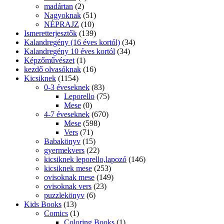
madártan
(2)
Nagyoknak
(51)
NÉPRAJZ
(10)
Ismeretterjesztők
(139)
Kalandregény (16 éves kortól)
(34)
Kalandregény 10 éves kortól
(34)
Képzőművészet
(1)
kezdő olvasóknak
(16)
Kicsiknek
(1154)
0-3 éveseknek
(83)
Leporello
(75)
Mese
(0)
4-7 éveseknek
(670)
Mese
(598)
Vers
(71)
Babakönyv
(15)
gyermekvers
(22)
kicsiknek leporello,lapozó
(146)
kicsiknek mese
(253)
ovisoknak mese
(149)
ovisoknak vers
(23)
puzzlekönyv
(6)
Kids Books
(13)
Comics
(1)
Coloring Books
(1)