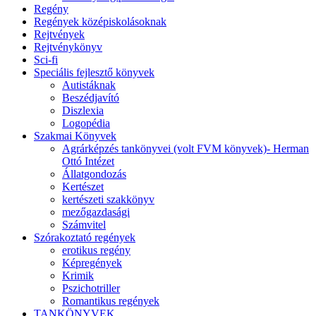
Regény
Regények középiskolásoknak
Rejtvények
Rejtvénykönyv
Sci-fi
Speciális fejlesztő könyvek
Autistáknak
Beszédjavító
Diszlexia
Logopédia
Szakmai Könyvek
Agrárképzés tankönyvei (volt FVM könyvek)- Herman
Ottó Intézet
Állatgondozás
Kertészet
kertészeti szakkönyv
mezőgazdasági
Számvitel
Szórakoztató regények
erotikus regény
Képregények
Krimik
Pszichotriller
Romantikus regények
TANKÖNYVEK