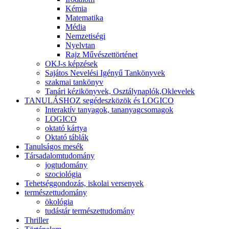
Kémia
Matematika
Média
Nemzetiségi
Nyelvtan
Rajz Művészettörténet
OKJ-s képzések
Sajátos Nevelési Igényű Tankönyvek
szakmai tankönyv
Tanári kézikönyvek, Osztálynaplók,Oklevelek
TANULÁSHOZ segédeszközök és LOGICO
Interaktív tanyagok, tananyagcsomagok
LOGICO
oktató kártya
Oktató táblák
Tanulságos mesék
Társadalomtudomány
jogtudomány
szociológia
Tehetséggondozás, iskolai versenyek
természettudomány
ökológia
tudástár természettudomány
Thriller