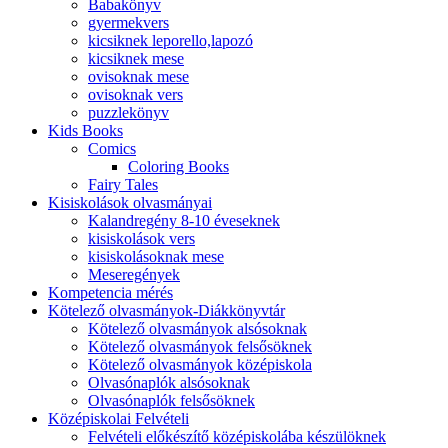
Babakönyv
gyermekvers
kicsiknek leporello,lapozó
kicsiknek mese
ovisoknak mese
ovisoknak vers
puzzlekönyv
Kids Books
Comics
Coloring Books
Fairy Tales
Kisiskolások olvasmányai
Kalandregény 8-10 éveseknek
kisiskolások vers
kisiskolásoknak mese
Meseregények
Kompetencia mérés
Kötelező olvasmányok-Diákkönyvtár
Kötelező olvasmányok alsósoknak
Kötelező olvasmányok felsősöknek
Kötelező olvasmányok középiskola
Olvasónaplók alsósoknak
Olvasónaplók felsősöknek
Középiskolai Felvételi
Felvételi előkészítő középiskolába készülöknek