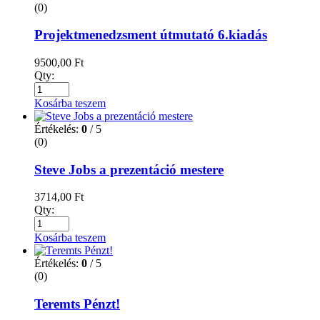
(0)
Projektmenedzsment útmutató 6.kiadás
9500,00
Ft
Qty:
Kosárba teszem
Értékelés:
0
/ 5
(0)
Steve Jobs a prezentáció mestere
3714,00
Ft
Qty:
Kosárba teszem
Értékelés:
0
/ 5
(0)
Teremts Pénzt!