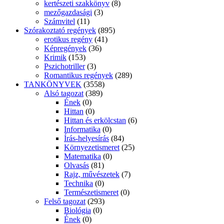
kertészeti szakkönyv
(8)
mezőgazdasági
(3)
Számvitel
(11)
Szórakoztató regények
(895)
erotikus regény
(41)
Képregények
(36)
Krimik
(153)
Pszichotriller
(3)
Romantikus regények
(289)
TANKÖNYVEK
(3558)
Alsó tagozat
(389)
Ének
(0)
Hittan
(0)
Hittan és erkölcstan
(6)
Informatika
(0)
Írás-helyesírás
(84)
Környezetismeret
(25)
Matematika
(0)
Olvasás
(81)
Rajz, művészetek
(7)
Technika
(0)
Természetismeret
(0)
Felső tagozat
(293)
Biológia
(0)
Ének
(0)