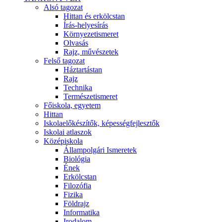
Alsó tagozat
Hittan és erkölcstan
Írás-helyesírás
Környezetismeret
Olvasás
Rajz, művészetek
Felső tagozat
Háztartástan
Rajz
Technika
Természetismeret
Főiskola, egyetem
Hittan
Iskolaelőkészítők, képességfejlesztők
Iskolai atlaszok
Középiskola
Állampolgári Ismeretek
Biológia
Ének
Erkölcstan
Filozófia
Fizika
Földrajz
Informatika
Irodalom