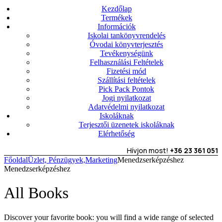
Kezdőlap
Termékek
Információk
Iskolai tankönyvrendelés
Óvodai könyvterjesztés
Tevékenységünk
Felhasználási Feltételek
Fizetési mód
Szállítási feltételek
Pick Pack Pontok
Jogi nyilatkozat
Adatvédelmi nyilatkozat
Iskoláknak
Terjesztői üzenetek iskoláknak
Elérhetőség
Hívjon most!
+36 23 361 051
Főoldal
Üzlet, Pénzügyek,Marketing
Menedzserképzéshez
Menedzserképzéshez
All Books
Discover your favorite book: you will find a wide range of selected