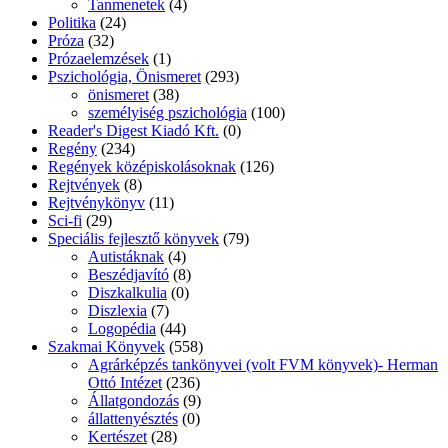
Tanmenetek
(4)
Politika
(24)
Próza
(32)
Prózaelemzések
(1)
Pszichológia, Önismeret
(293)
önismeret
(38)
személyiség pszichológia
(100)
Reader's Digest Kiadó Kft.
(0)
Regény
(234)
Regények középiskolásoknak
(126)
Rejtvények
(8)
Rejtvénykönyv
(11)
Sci-fi
(29)
Speciális fejlesztő könyvek
(79)
Autistáknak
(4)
Beszédjavító
(8)
Diszkalkulia
(0)
Diszlexia
(7)
Logopédia
(44)
Szakmai Könyvek
(558)
Agrárképzés tankönyvei (volt FVM könyvek)- Herman
Ottó Intézet
(236)
Állatgondozás
(9)
állattenyésztés
(0)
Kertészet
(28)