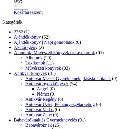
Qty:
Kosárba teszem
Kategóriák
2362
(1)
Ajándékkönyv
(62)
Ajándékkönyv | Napi gondolatok
(0)
Akcióregény
(2)
Albumok, Művészeti könyvek és Lexikonok
(65)
Albumok
(20)
Lexikonok
(11)
Művészeti könyvek
(33)
Antikvár könyvek
(81)
Antikvár Mesék Gyerekeknek , kisiskoláoknak
(0)
Antikvár nyelvkönyvek
(54)
Angol
(0)
Német
(0)
Antikvár Regény
(0)
Antikvár Üzlet, Pénzügyek,Marketing
(0)
Antikvár Vallás
(0)
Antikvár Zene
(0)
Babaváróknak és Gyermeknevelés
(91)
Babaváróknak
(25)