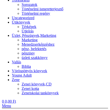
Történelem
Sorozatok
Történelmi ismeretterjesztő
Történelmi regény
Uncategorized
Útikönyvek
Térképek
Útleírás
Üzlet, Pénzügyek,Marketing
Marketing
Menedzserképzéshez
pénz, befektetés
pénzügy
üzleti szakkönyv
Vallás
Biblia
Vöröspöttyös könyvek
Young Adult
Zene
Zenei könyvek,CD
Zenei kotta
Zeneiskolai tankönyvek
0
0,00
Ft
Menu