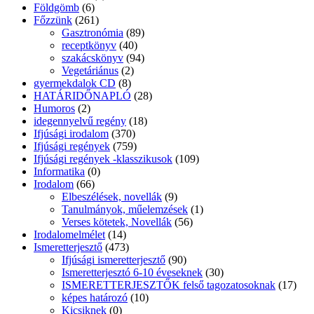
Földgömb
(6)
Főzzünk
(261)
Gasztronómia
(89)
receptkönyv
(40)
szakácskönyv
(94)
Vegetáriánus
(2)
gyermekdalok CD
(8)
HATÁRIDŐNAPLÓ
(28)
Humoros
(2)
idegennyelvű regény
(18)
Ifjúsági irodalom
(370)
Ifjúsági regények
(759)
Ifjúsági regények -klasszikusok
(109)
Informatika
(0)
Irodalom
(66)
Elbeszélések, novellák
(9)
Tanulmányok, műelemzések
(1)
Verses kötetek, Novellák
(56)
Irodalomelmélet
(14)
Ismeretterjesztő
(473)
Ifjúsági ismeretterjesztő
(90)
Ismeretterjesztó 6-10 éveseknek
(30)
ISMERETTERJESZTŐK felső tagozatosoknak
(17)
képes határozó
(10)
Kicsiknek
(0)