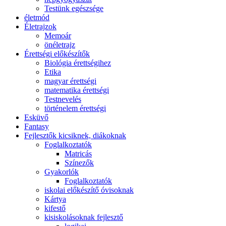
Testünk egészsége
életmód
Életrajzok
Memoár
önéletrajz
Érettségi előkészítők
Biológia érettségihez
Etika
magyar érettségi
matematika érettségi
Testnevelés
történelem érettségi
Esküvő
Fantasy
Fejlesztők kicsiknek, diákoknak
Foglalkoztatók
Matricás
Színezők
Gyakorlók
Foglalkoztatók
iskolai előkészítő óvisoknak
Kártya
kifestő
kisiskolásoknak fejlesztő