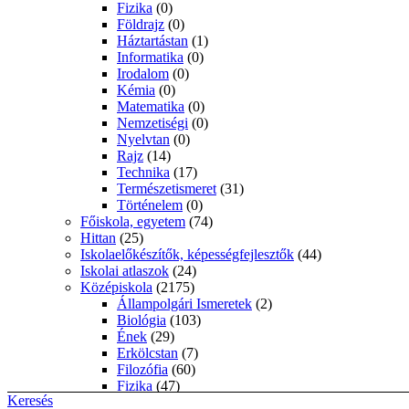
Fizika
(0)
Földrajz
(0)
Háztartástan
(1)
Informatika
(0)
Irodalom
(0)
Kémia
(0)
Matematika
(0)
Nemzetiségi
(0)
Nyelvtan
(0)
Rajz
(14)
Technika
(17)
Természetismeret
(31)
Történelem
(0)
Főiskola, egyetem
(74)
Hittan
(25)
Iskolaelőkészítők, képességfejlesztők
(44)
Iskolai atlaszok
(24)
Középiskola
(2175)
Állampolgári Ismeretek
(2)
Biológia
(103)
Ének
(29)
Erkölcstan
(7)
Filozófia
(60)
Fizika
(47)
Keresés
Földrajz
(44)