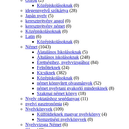
Görög
(2)
Középiskolásoknak
(0)
idegennyelvű szókártya
(28)
Japán nyelv
(5)
keresztrejtvény angol
(0)
keresztrejtvény német
(0)
Középiskolásoknak
(0)
Latin
(6)
Középiskolásoknak
(0)
Német
(1043)
Álatalános Iskolásoknak
(5)
Általános iskolásoknak
(248)
Érettségihez, nyelvvizsgához
(84)
Felnőtteknek
(24)
Kicsiknek
(382)
Középiskolásoknak
(0)
német könnyített olvasmányok
(52)
német nyelvtani gyakorló mindenkinek
(8)
Szakmai német könyv
(18)
Nyelv oktatáshoz segédanyag
(11)
nyelvi gasztronómia
(4)
Nyelvkönyvek
(109)
Külföldieknek magyar nyelvkönyv
(4)
Nemzetiségi nyelvkönyvek
(0)
Nyelvvizsga Német
(6)