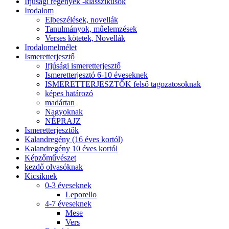
Ifjúsági regények -klasszikusok
Irodalom
Elbeszélések, novellák
Tanulmányok, műelemzések
Verses kötetek, Novellák
Irodalomelmélet
Ismeretterjesztő
Ifjúsági ismeretterjesztő
Ismeretterjesztó 6-10 éveseknek
ISMERETTERJESZTŐK felső tagozatosoknak
képes határozó
madártan
Nagyoknak
NÉPRAJZ
Ismeretterjesztők
Kalandregény (16 éves kortól)
Kalandregény 10 éves kortól
Képzőművészet
kezdő olvasóknak
Kicsiknek
0-3 éveseknek
Leporello
4-7 éveseknek
Mese
Vers