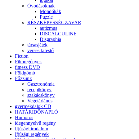
logikai
Óvodásoknak
Mondókák
Puzzle
RÉSZKÉPESSÉGZAVAR
autizmus
DISCALCULINE
Disgraphia
társasjáték
verses kifestő
Fiction
Filmregények
fitnesz DVD
Földgömb
Főzzünk
Gasztronómia
receptkönyv
szakácskönyv
Vegetáriánus
gyermekdalok CD
HATÁRIDŐNAPLÓ
Humoros
idegennyelvű regény
Ifjúsági irodalom
Ifjúsági regények