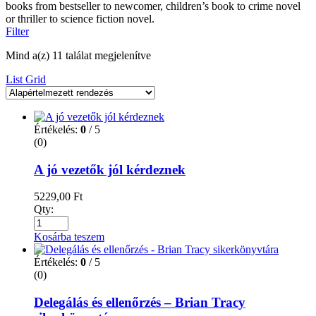
books from bestseller to newcomer, children’s book to crime novel
or thriller to science fiction novel.
Filter
Mind a(z) 11 találat megjelenítve
List
Grid
Értékelés:
0
/ 5
(0)
A jó vezetők jól kérdeznek
5229,00
Ft
Qty:
Kosárba teszem
Értékelés:
0
/ 5
(0)
Delegálás és ellenőrzés – Brian Tracy