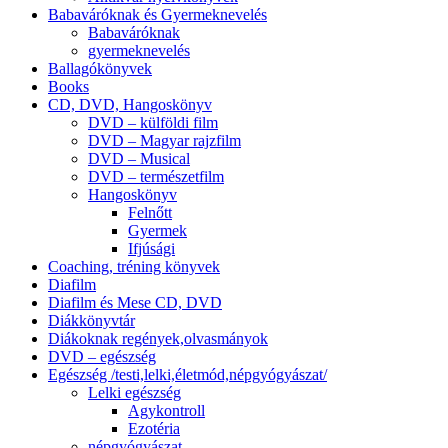
Babaváróknak és Gyermeknevelés
Babaváróknak
gyermeknevelés
Ballagókönyvek
Books
CD, DVD, Hangoskönyv
DVD – külföldi film
DVD – Magyar rajzfilm
DVD – Musical
DVD – természetfilm
Hangoskönyv
Felnőtt
Gyermek
Ifjúsági
Coaching, tréning könyvek
Diafilm
Diafilm és Mese CD, DVD
Diákkönyvtár
Diákoknak regények,olvasmányok
DVD – egészség
Egészség /testi,lelki,életmód,népgyógyászat/
Lelki egészség
Agykontroll
Ezotéria
népgyógyászat