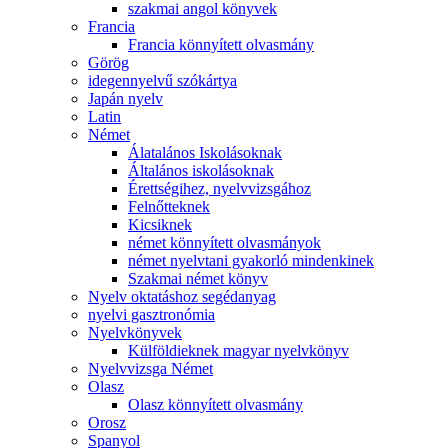
szakmai angol könyvek
Francia
Francia könnyített olvasmány
Görög
idegennyelvű szókártya
Japán nyelv
Latin
Német
Álatalános Iskolásoknak
Általános iskolásoknak
Érettségihez, nyelvvizsgához
Felnőtteknek
Kicsiknek
német könnyített olvasmányok
német nyelvtani gyakorló mindenkinek
Szakmai német könyv
Nyelv oktatáshoz segédanyag
nyelvi gasztronómia
Nyelvkönyvek
Külföldieknek magyar nyelvkönyv
Nyelvvizsga Német
Olasz
Olasz könnyített olvasmány
Orosz
Spanyol