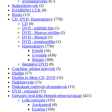
gyermeknevelés
(67)
Ballagókönyvek
(2)
BAMBINO LÜK
(0)
Books
(13)
CD, DVD, Hangoskönyv
(778)
CD
(0)
DVD - külföldi film
(1)
DVD - Magyar rajzfilm
(2)
DVD - Musical
(2)
DVD - természetfilm
(1)
Hangoskönyv
(750)
Felnőtt
(16)
Gyermek
(436)
Ifjúsági
(368)
Iskolatévé DVD
(0)
Coaching, tréning könyvek
(3)
Diafilm
(57)
Diafilm és Mese CD, DVD
(32)
Diákkönyvtár
(15)
Diákoknak regények,olvasmányok
(15)
DVD - egészség
(15)
Egészség /testi,lelki,életmód,népgyógyászat/
(421)
Lelki egészség
(193)
Agykontroll
(8)
Ezotéria
(160)