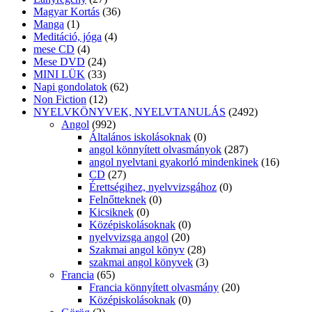
Magyar Kortás
(36)
Manga
(1)
Meditáció, jóga
(4)
mese CD
(4)
Mese DVD
(24)
MINI LÜK
(33)
Napi gondolatok
(62)
Non Fiction
(12)
NYELVKÖNYVEK, NYELVTANULÁS
(2492)
Angol
(992)
Általános iskolásoknak
(0)
angol könnyített olvasmányok
(287)
angol nyelvtani gyakorló mindenkinek
(16)
CD
(27)
Érettségihez, nyelvvizsgához
(0)
Felnőtteknek
(0)
Kicsiknek
(0)
Középiskolásoknak
(0)
nyelvvizsga angol
(20)
Szakmai angol könyv
(28)
szakmai angol könyvek
(3)
Francia
(65)
Francia könnyített olvasmány
(20)
Középiskolásoknak
(0)