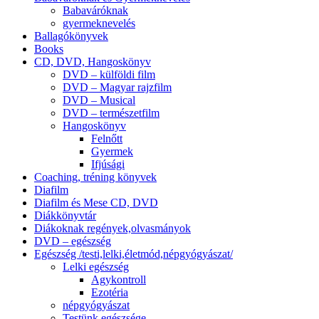
Babaváróknak
gyermeknevelés
Ballagókönyvek
Books
CD, DVD, Hangoskönyv
DVD – külföldi film
DVD – Magyar rajzfilm
DVD – Musical
DVD – természetfilm
Hangoskönyv
Felnőtt
Gyermek
Ifjúsági
Coaching, tréning könyvek
Diafilm
Diafilm és Mese CD, DVD
Diákkönyvtár
Diákoknak regények,olvasmányok
DVD – egészség
Egészség /testi,lelki,életmód,népgyógyászat/
Lelki egészség
Agykontroll
Ezotéria
népgyógyászat
Testünk egészsége