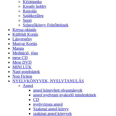
Kézimunka
Kreatív hobby
Rajzolás
Sajátkezűleg
Sport
Színezőkönyv Felnőtteknek
Kressz-oktatás
Külföldi Kortás
Lányregény
Magyar Kortás
Manga
Meditáció, jóga
mese CD
Mese DVD
MINI LÜK
Napi gondolatok
Non Fiction
NYELVKÖNYVEK, NYELVTANULÁS
Angol
angol könnyített olvasmányok
angol nyelvtani gyakorló mindenkinek
CD
nyelvvizsga angol
Szakmai angol könyv
szakmai angol könyvek