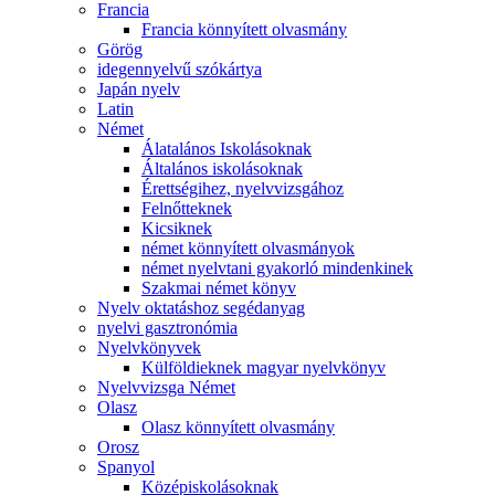
Francia
Francia könnyített olvasmány
Görög
idegennyelvű szókártya
Japán nyelv
Latin
Német
Álatalános Iskolásoknak
Általános iskolásoknak
Érettségihez, nyelvvizsgához
Felnőtteknek
Kicsiknek
német könnyített olvasmányok
német nyelvtani gyakorló mindenkinek
Szakmai német könyv
Nyelv oktatáshoz segédanyag
nyelvi gasztronómia
Nyelvkönyvek
Külföldieknek magyar nyelvkönyv
Nyelvvizsga Német
Olasz
Olasz könnyített olvasmány
Orosz
Spanyol
Középiskolásoknak