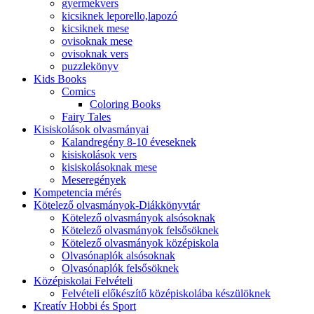
gyermekvers
kicsiknek leporello,lapozó
kicsiknek mese
ovisoknak mese
ovisoknak vers
puzzlekönyv
Kids Books
Comics
Coloring Books
Fairy Tales
Kisiskolások olvasmányai
Kalandregény 8-10 éveseknek
kisiskolások vers
kisiskolásoknak mese
Meseregények
Kompetencia mérés
Kötelező olvasmányok-Diákkönyvtár
Kötelező olvasmányok alsósoknak
Kötelező olvasmányok felsősöknek
Kötelező olvasmányok középiskola
Olvasónaplók alsósoknak
Olvasónaplók felsősöknek
Középiskolai Felvételi
Felvételi előkészítő középiskolába készülöknek
Kreatív Hobbi és Sport