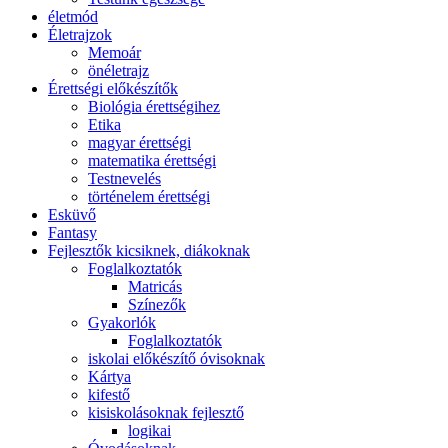
életmód
Életrajzok
Memoár
önéletrajz
Érettségi előkészítők
Biológia érettségihez
Etika
magyar érettségi
matematika érettségi
Testnevelés
történelem érettségi
Esküvő
Fantasy
Fejlesztők kicsiknek, diákoknak
Foglalkoztatók
Matricás
Színezők
Gyakorlók
Foglalkoztatók
iskolai előkészítő óvisoknak
Kártya
kifestő
kisiskolásoknak fejlesztő
logikai