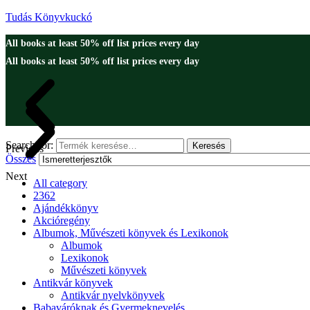
Tudás Könyvkuckó
All books at least 50% off list prices every day
All books at least 50% off list prices every day
Search for:
Keresés
Previous
Összes
Next
All category
2362
Ajándékkönyv
Akcióregény
Albumok, Művészeti könyvek és Lexikonok
Albumok
Lexikonok
Művészeti könyvek
Antikvár könyvek
Antikvár nyelvkönyvek
Babaváróknak és Gyermeknevelés