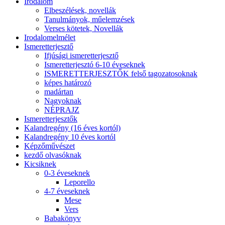
Irodalom
Elbeszélések, novellák
Tanulmányok, műelemzések
Verses kötetek, Novellák
Irodalomelmélet
Ismeretterjesztő
Ifjúsági ismeretterjesztő
Ismeretterjesztó 6-10 éveseknek
ISMERETTERJESZTŐK felső tagozatosoknak
képes határozó
madártan
Nagyoknak
NÉPRAJZ
Ismeretterjesztők
Kalandregény (16 éves kortól)
Kalandregény 10 éves kortól
Képzőművészet
kezdő olvasóknak
Kicsiknek
0-3 éveseknek
Leporello
4-7 éveseknek
Mese
Vers
Babakönyv