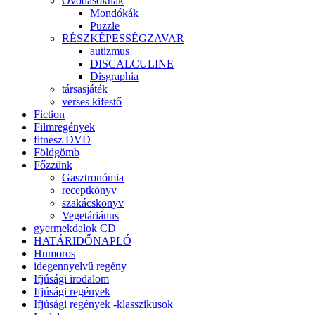
Óvodásoknak
Mondókák
Puzzle
RÉSZKÉPESSÉGZAVAR
autizmus
DISCALCULINE
Disgraphia
társasjáték
verses kifestő
Fiction
Filmregények
fitnesz DVD
Földgömb
Főzzünk
Gasztronómia
receptkönyv
szakácskönyv
Vegetáriánus
gyermekdalok CD
HATÁRIDŐNAPLÓ
Humoros
idegennyelvű regény
Ifjúsági irodalom
Ifjúsági regények
Ifjúsági regények -klasszikusok