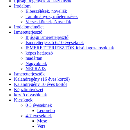
Ifjúsági regények -klasszikusok
Irodalom
Elbeszélések, novellák
Tanulmányok, műelemzések
Verses kötetek, Novellák
Irodalomelmélet
Ismeretterjesztő
Ifjúsági ismeretterjesztő
Ismeretterjesztó 6-10 éveseknek
ISMERETTERJESZTŐK felső tagozatosoknak
képes határozó
madártan
Nagyoknak
NÉPRAJZ
Ismeretterjesztők
Kalandregény (16 éves kortól)
Kalandregény 10 éves kortól
Képzőművészet
kezdő olvasóknak
Kicsiknek
0-3 éveseknek
Leporello
4-7 éveseknek
Mese
Vers