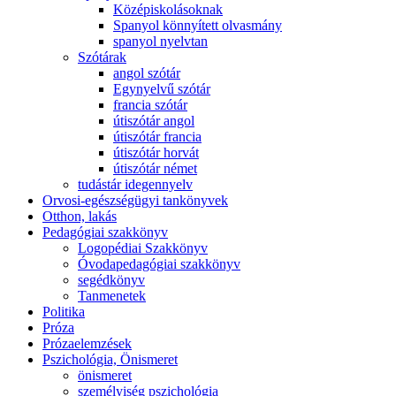
Középiskolásoknak
Spanyol könnyített olvasmány
spanyol nyelvtan
Szótárak
angol szótár
Egynyelvű szótár
francia szótár
útiszótár angol
útiszótár francia
útiszótár horvát
útiszótár német
tudástár idegennyelv
Orvosi-egészségügyi tankönyvek
Otthon, lakás
Pedagógiai szakkönyv
Logopédiai Szakkönyv
Óvodapedagógiai szakkönyv
segédkönyv
Tanmenetek
Politika
Próza
Prózaelemzések
Pszichológia, Önismeret
önismeret
személyiség pszichológia