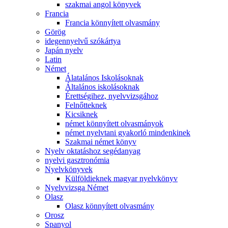
szakmai angol könyvek
Francia
Francia könnyített olvasmány
Görög
idegennyelvű szókártya
Japán nyelv
Latin
Német
Álatalános Iskolásoknak
Általános iskolásoknak
Érettségihez, nyelvvizsgához
Felnőtteknek
Kicsiknek
német könnyített olvasmányok
német nyelvtani gyakorló mindenkinek
Szakmai német könyv
Nyelv oktatáshoz segédanyag
nyelvi gasztronómia
Nyelvkönyvek
Külföldieknek magyar nyelvkönyv
Nyelvvizsga Német
Olasz
Olasz könnyített olvasmány
Orosz
Spanyol