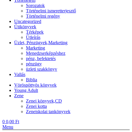
Történelem
Sorozatok
Történelmi ismeretterjesztő
Történelmi regény
Uncategorized
Útikönyvek
Térképek
Útleírás
Üzlet, Pénzügyek,Marketing
Marketing
Menedzserképzéshez
pénz, befektetés
pénzügy
üzleti szakkönyv
Vallás
Biblia
Vöröspöttyös könyvek
Young Adult
Zene
Zenei könyvek,CD
Zenei kotta
Zeneiskolai tankönyvek
0
0,00
Ft
Menu