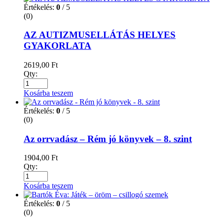
Értékelés:
0
/ 5
(0)
AZ AUTIZMUSELLÁTÁS HELYES
GYAKORLATA
2619,00
Ft
Qty:
Kosárba teszem
Értékelés:
0
/ 5
(0)
Az orrvadász – Rém jó könyvek – 8. szint
1904,00
Ft
Qty:
Kosárba teszem
Értékelés:
0
/ 5
(0)