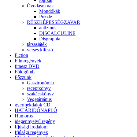
logikai
Óvodásoknak
Mondókák
Puzzle
RÉSZKÉPESSÉGZAVAR
autizmus
DISCALCULINE
Disgraphia
társasjáték
verses kifestő
Fiction
Filmregények
fitnesz DVD
Földgömb
Főzzünk
Gasztronómia
receptkönyv
szakácskönyv
Vegetáriánus
gyermekdalok CD
HATÁRIDŐNAPLÓ
Humoros
idegennyelvű regény
Ifjúsági irodalom
Ifjúsági regények