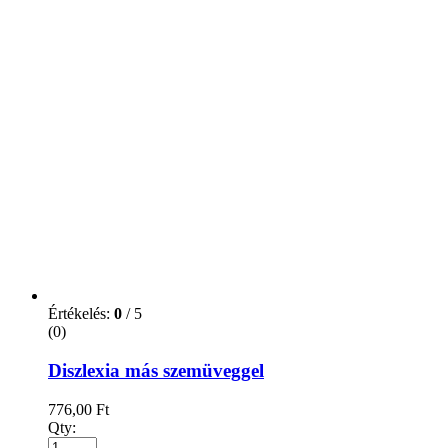
Értékelés:
0
/ 5
(0)
Diszlexia más szemüveggel
776,00
Ft
Qty: