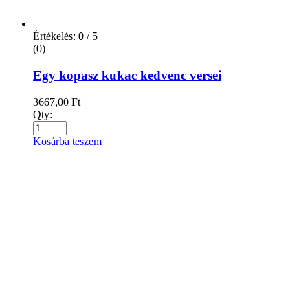
Értékelés:
0
/ 5
(0)
Egy kopasz kukac kedvenc versei
3667,00
Ft
Qty:
Kosárba teszem