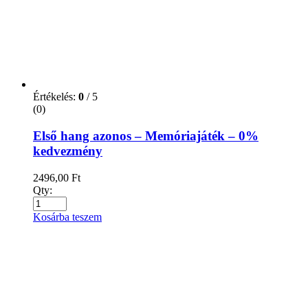
Értékelés:
0
/ 5
(0)
Első hang azonos – Memóriajáték – 0%
kedvezmény
2496,00
Ft
Qty:
Kosárba teszem