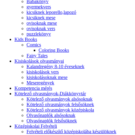
Babakönyv
gyermekvers
kicsiknek leporello,lapozó
kicsiknek mese
ovisoknak mese
ovisoknak vers
puzzlekönyv
Kids Books
Comics
Coloring Books
Fairy Tales
Kisiskolások olvasmányai
Kalandregény 8-10 éveseknek
kisiskolások vers
kisiskolásoknak mese
Meseregények
Kompetencia mérés
Kötelező olvasmányok-Diákkönyvtár
Kötelező olvasmányok alsósoknak
Kötelező olvasmányok felsősöknek
Kötelező olvasmányok középiskola
Olvasónaplók alsósoknak
Olvasónaplók felsősöknek
Középiskolai Felvételi
Felvételi előkészítő középiskolába készülöknek