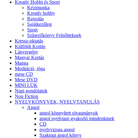
Kreatív Hobbi és Sport
Kézimunka
Kreatív hobby
Rajzolás
Sajátkezűleg
Sport
Színezőkönyv Felnőtteknek
Kressz-oktatás
Külföldi Kortás
Lányregény
Magyar Kortás
Manga
Meditáció, jóga
mese CD
Mese DVD
MINI LÜK
Napi gondolatok
Non Fiction
NYELVKÖNYVEK, NYELVTANULÁS
Angol
angol könnyített olvasmányok
angol nyelvtani gyakorló mindenkinek
CD
nyelvvizsga angol
Szakmai angol könyv