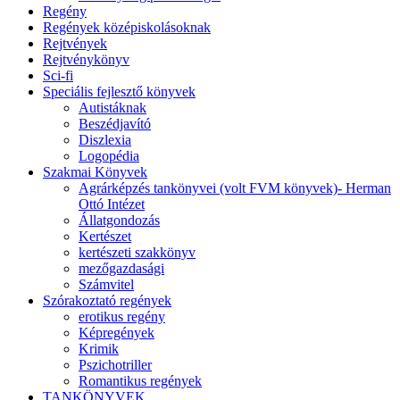
Regény
Regények középiskolásoknak
Rejtvények
Rejtvénykönyv
Sci-fi
Speciális fejlesztő könyvek
Autistáknak
Beszédjavító
Diszlexia
Logopédia
Szakmai Könyvek
Agrárképzés tankönyvei (volt FVM könyvek)- Herman
Ottó Intézet
Állatgondozás
Kertészet
kertészeti szakkönyv
mezőgazdasági
Számvitel
Szórakoztató regények
erotikus regény
Képregények
Krimik
Pszichotriller
Romantikus regények
TANKÖNYVEK