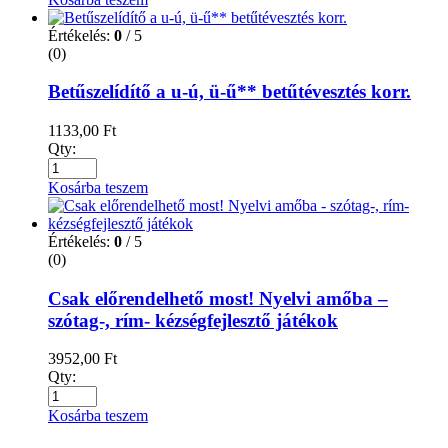
Értékelés:
0
/ 5
(0)
Betűszelídítő a u-ú, ü-ű** betűtévesztés korr.
1133,00
Ft
Qty:
Kosárba teszem
Értékelés:
0
/ 5
(0)
Csak előrendelhető most! Nyelvi amőba –
szótag-, rím- kézségfejlesztő játékok
3952,00
Ft
Qty:
Kosárba teszem