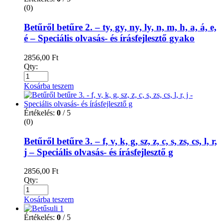
(0)
Betűről betűre 2. – ty, gy, ny, ly, n, m, h, a, á, e,
é – Speciális olvasás- és írásfejlesztő gyako
2856,00
Ft
Qty:
Kosárba teszem
Értékelés:
0
/ 5
(0)
Betűről betűre 3. – f, v, k, g, sz, z, c, s, zs, cs, l, r,
j – Speciális olvasás- és írásfejlesztő g
2856,00
Ft
Qty:
Kosárba teszem
Értékelés:
0
/ 5