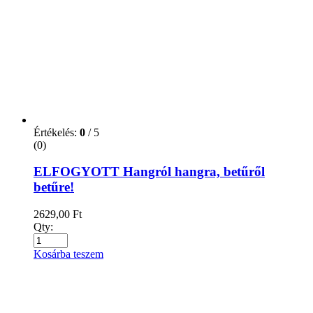
Értékelés:
0
/ 5
(0)
ELFOGYOTT Hangról hangra, betűről
betűre!
2629,00
Ft
Qty:
Kosárba teszem