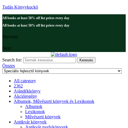
Tudás Könyvkuckó
All books at least 50% off list prices every day
All books at least 50% off list prices every day
Previous
Next
Search for:
Keresés
Összes
All category
2362
Ajándékkönyv
Akcióregény
Albumok, Művészeti könyvek és Lexikonok
Albumok
Lexikonok
Művészeti könyvek
Antikvár könyvek
Antikvár nyelvkönyvek