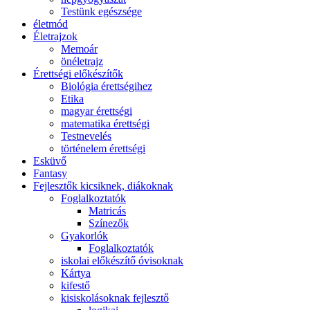
Testünk egészsége
életmód
Életrajzok
Memoár
önéletrajz
Érettségi előkészítők
Biológia érettségihez
Etika
magyar érettségi
matematika érettségi
Testnevelés
történelem érettségi
Esküvő
Fantasy
Fejlesztők kicsiknek, diákoknak
Foglalkoztatók
Matricás
Színezők
Gyakorlók
Foglalkoztatók
iskolai előkészítő óvisoknak
Kártya
kifestő
kisiskolásoknak fejlesztő