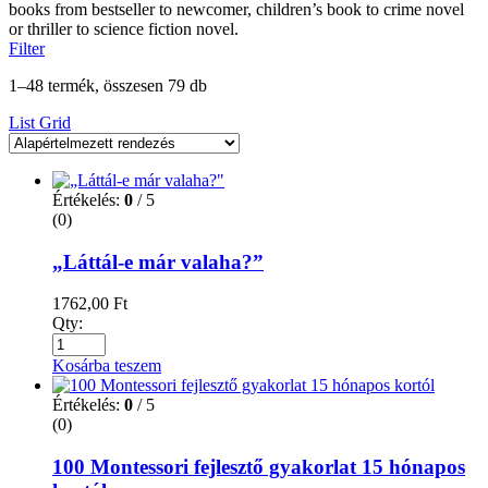
books from bestseller to newcomer, children’s book to crime novel
or thriller to science fiction novel.
Filter
1–48 termék, összesen 79 db
List
Grid
Értékelés:
0
/ 5
(0)
„Láttál-e már valaha?”
1762,00
Ft
Qty:
Kosárba teszem
Értékelés:
0
/ 5
(0)
100 Montessori fejlesztő gyakorlat 15 hónapos