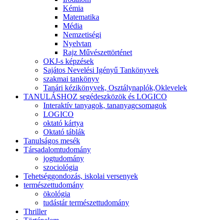
Kémia
Matematika
Média
Nemzetiségi
Nyelvtan
Rajz Művészettörténet
OKJ-s képzések
Sajátos Nevelési Igényű Tankönyvek
szakmai tankönyv
Tanári kézikönyvek, Osztálynaplók,Oklevelek
TANULÁSHOZ segédeszközök és LOGICO
Interaktív tanyagok, tananyagcsomagok
LOGICO
oktató kártya
Oktató táblák
Tanulságos mesék
Társadalomtudomány
jogtudomány
szociológia
Tehetséggondozás, iskolai versenyek
természettudomány
ökológia
tudástár természettudomány
Thriller