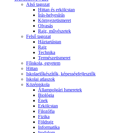
Alsó tagozat
Hittan és erkölcstan
Írás-helyesírás
Környezetismeret
Olvasás
Rajz, művészetek
Felső tagozat
Háztartástan
Rajz
Technika
Természetismeret
Főiskola, egyetem
Hittan
Iskolaelőkészítők, képességfejlesztők
Iskolai atlaszok
Középiskola
Állampolgári Ismeretek
Biológia
Ének
Erkölcstan
Filozófia
Fizika
Földrajz
Informatika
Irodalom