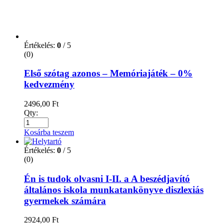
Értékelés:
0
/ 5
(0)
Első szótag azonos – Memóriajáték – 0%
kedvezmény
2496,00
Ft
Qty:
Kosárba teszem
Értékelés:
0
/ 5
(0)
Én is tudok olvasni I-II. a A beszédjavító
általános iskola munkatankönyve diszlexiás
gyermekek számára
2924,00
Ft