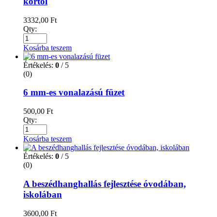
kortól
3332,00
Ft
Qty:
Kosárba teszem
Értékelés:
0
/ 5
(0)
6 mm-es vonalazású füzet
500,00
Ft
Qty:
Kosárba teszem
Értékelés:
0
/ 5
(0)
A beszédhanghallás fejlesztése óvodában,
iskolában
3600,00
Ft