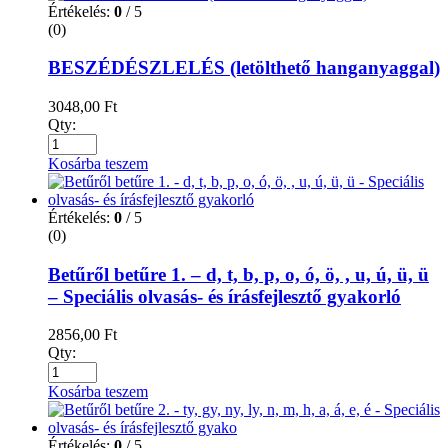
Értékelés:
0
/ 5
(0)
BESZÉDÉSZLELÉS (letölthető hanganyaggal)
3048,00
Ft
Qty:
Kosárba teszem
Értékelés:
0
/ 5
(0)
Betűről betűre 1. – d, t, b, p, o, ó, ö, , u, ú, ü, ü
– Speciális olvasás- és írásfejlesztő gyakorló
2856,00
Ft
Qty:
Kosárba teszem
Értékelés:
0
/ 5