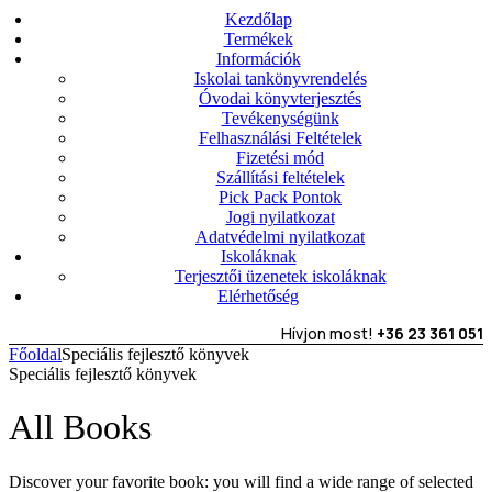
Kezdőlap
Termékek
Információk
Iskolai tankönyvrendelés
Óvodai könyvterjesztés
Tevékenységünk
Felhasználási Feltételek
Fizetési mód
Szállítási feltételek
Pick Pack Pontok
Jogi nyilatkozat
Adatvédelmi nyilatkozat
Iskoláknak
Terjesztői üzenetek iskoláknak
Elérhetőség
Hívjon most!
+36 23 361 051
Főoldal
Speciális fejlesztő könyvek
Speciális fejlesztő könyvek
All Books
Discover your favorite book: you will find a wide range of selected