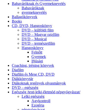
Babaváróknak és Gyermeknevelés
Babaváróknak
gyermeknevelés
Ballagókönyvek
Books
CD, DVD, Hangoskönyv
DVD – külföldi film
DVD – Magyar rajzfilm
DVD – Musical
DVD – természetfilm
Hangoskönyv
Felnőtt
Gyermek
Ifjúsági
Coaching, tréning könyvek
Diafilm
Diafilm és Mese CD, DVD
Diákkönyvtár
Diákoknak regények,olvasmányok
DVD – egészség
Egészség /testi,lelki,életmód,népgyógyászat/
Lelki egészség
Agykontroll
Ezotéria
népgyógyászat