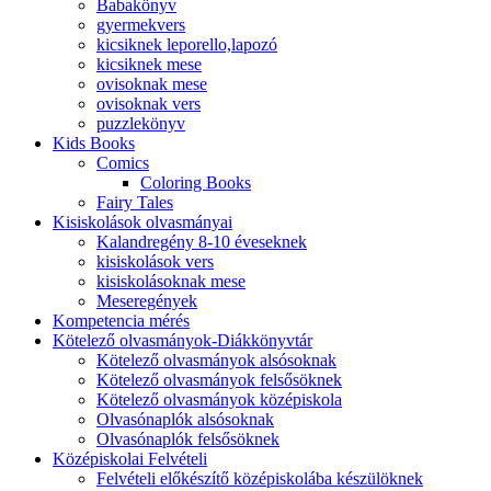
Babakönyv
gyermekvers
kicsiknek leporello,lapozó
kicsiknek mese
ovisoknak mese
ovisoknak vers
puzzlekönyv
Kids Books
Comics
Coloring Books
Fairy Tales
Kisiskolások olvasmányai
Kalandregény 8-10 éveseknek
kisiskolások vers
kisiskolásoknak mese
Meseregények
Kompetencia mérés
Kötelező olvasmányok-Diákkönyvtár
Kötelező olvasmányok alsósoknak
Kötelező olvasmányok felsősöknek
Kötelező olvasmányok középiskola
Olvasónaplók alsósoknak
Olvasónaplók felsősöknek
Középiskolai Felvételi
Felvételi előkészítő középiskolába készülöknek