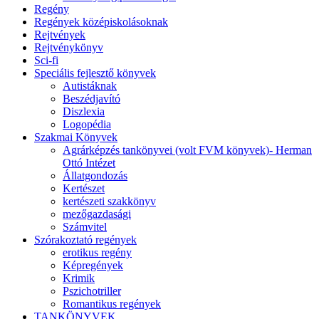
Regény
Regények középiskolásoknak
Rejtvények
Rejtvénykönyv
Sci-fi
Speciális fejlesztő könyvek
Autistáknak
Beszédjavító
Diszlexia
Logopédia
Szakmai Könyvek
Agrárképzés tankönyvei (volt FVM könyvek)- Herman
Ottó Intézet
Állatgondozás
Kertészet
kertészeti szakkönyv
mezőgazdasági
Számvitel
Szórakoztató regények
erotikus regény
Képregények
Krimik
Pszichotriller
Romantikus regények
TANKÖNYVEK