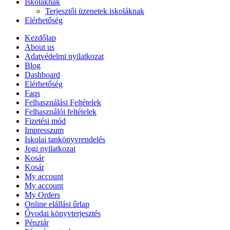
Iskoláknak
Terjesztői üzenetek iskoláknak
Elérhetőség
Kezdőlap
About us
Adatvédelmi nyilatkozat
Blog
Dashboard
Elérhetőség
Faqs
Felhasználási Feltételek
Felhasználói feltételek
Fizetési mód
Impresszum
Iskolai tankönyvrendelés
Jogi nyilatkozat
Kosár
Kosár
My account
My account
My Orders
Online elállási űrlap
Óvodai könyvterjesztés
Pénztár