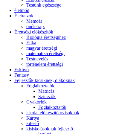
Testünk egészsége
életmód
Életrajzok
Memoár
önéletrajz
Érettségi előkészítők
Biológia érettségihez
Etika
magyar érettségi
matematika érettségi
Testnevelés
történelem érettségi
Esküvő
Fantasy
Fejlesztők kicsiknek, diákoknak
Foglalkoztatók
Matricás
Színezők
Gyakorlók
Foglalkoztatók
iskolai előkészítő óvisoknak
Kártya
kifestő
kisiskolásoknak fejlesztő