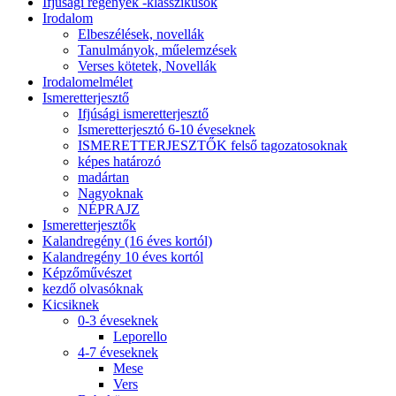
Ifjúsági regények -klasszikusok
Irodalom
Elbeszélések, novellák
Tanulmányok, műelemzések
Verses kötetek, Novellák
Irodalomelmélet
Ismeretterjesztő
Ifjúsági ismeretterjesztő
Ismeretterjesztó 6-10 éveseknek
ISMERETTERJESZTŐK felső tagozatosoknak
képes határozó
madártan
Nagyoknak
NÉPRAJZ
Ismeretterjesztők
Kalandregény (16 éves kortól)
Kalandregény 10 éves kortól
Képzőművészet
kezdő olvasóknak
Kicsiknek
0-3 éveseknek
Leporello
4-7 éveseknek
Mese
Vers