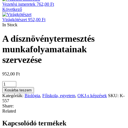
Vezetési ismeretek
762,00
Ft
Következő
Virágkötészet
952,00
Ft
In Stock
A dísznövénytermesztés
munkafolyamatainak
szervezése
952,00
Ft
Kosárba teszem
Kategóriák:
Biológia
,
Főiskola, egyetem
,
OKJ-s képzések
SKU:
K-
557
Share:
Related
Kapcsolódó termékek