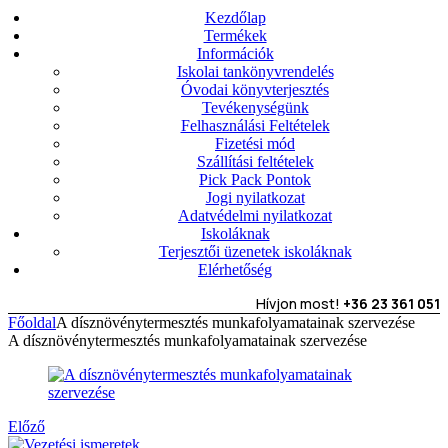
Kezdőlap
Termékek
Információk
Iskolai tankönyvrendelés
Óvodai könyvterjesztés
Tevékenységünk
Felhasználási Feltételek
Fizetési mód
Szállítási feltételek
Pick Pack Pontok
Jogi nyilatkozat
Adatvédelmi nyilatkozat
Iskoláknak
Terjesztői üzenetek iskoláknak
Elérhetőség
Hívjon most!
+36 23 361 051
Főoldal
A dísznövénytermesztés munkafolyamatainak szervezése
A dísznövénytermesztés munkafolyamatainak szervezése
Előző