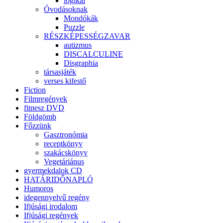
logikai
Óvodásoknak
Mondókák
Puzzle
RÉSZKÉPESSÉGZAVAR
autizmus
DISCALCULINE
Disgraphia
társasjáték
verses kifestő
Fiction
Filmregények
fitnesz DVD
Földgömb
Főzzünk
Gasztronómia
receptkönyv
szakácskönyv
Vegetáriánus
gyermekdalok CD
HATÁRIDŐNAPLÓ
Humoros
idegennyelvű regény
Ifjúsági irodalom
Ifjúsági regények