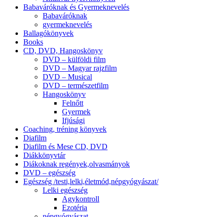
Babaváróknak és Gyermeknevelés
Babaváróknak
gyermeknevelés
Ballagókönyvek
Books
CD, DVD, Hangoskönyv
DVD – külföldi film
DVD – Magyar rajzfilm
DVD – Musical
DVD – természetfilm
Hangoskönyv
Felnőtt
Gyermek
Ifjúsági
Coaching, tréning könyvek
Diafilm
Diafilm és Mese CD, DVD
Diákkönyvtár
Diákoknak regények,olvasmányok
DVD – egészség
Egészség /testi,lelki,életmód,népgyógyászat/
Lelki egészség
Agykontroll
Ezotéria
népgyógyászat