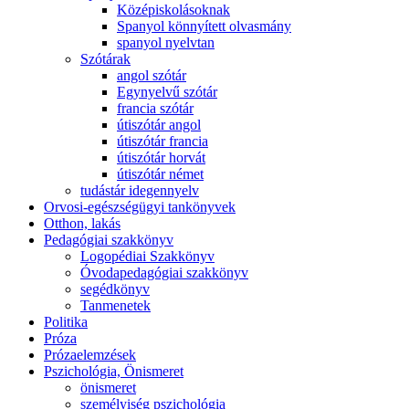
Középiskolásoknak
Spanyol könnyített olvasmány
spanyol nyelvtan
Szótárak
angol szótár
Egynyelvű szótár
francia szótár
útiszótár angol
útiszótár francia
útiszótár horvát
útiszótár német
tudástár idegennyelv
Orvosi-egészségügyi tankönyvek
Otthon, lakás
Pedagógiai szakkönyv
Logopédiai Szakkönyv
Óvodapedagógiai szakkönyv
segédkönyv
Tanmenetek
Politika
Próza
Prózaelemzések
Pszichológia, Önismeret
önismeret
személyiség pszichológia