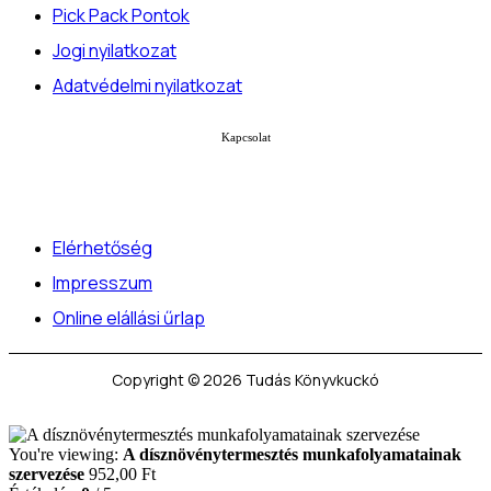
Pick Pack Pontok
Jogi nyilatkozat
Adatvédelmi nyilatkozat
Kapcsolat
Elérhetőség
Impresszum
Online elállási űrlap
Copyright © 2026 Tudás Könyvkuckó
You're viewing:
A dísznövénytermesztés munkafolyamatainak
szervezése
952,00
Ft