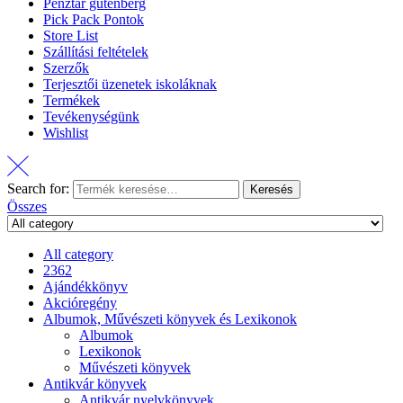
Pénztár gutenberg
Pick Pack Pontok
Store List
Szállítási feltételek
Szerzők
Terjesztői üzenetek iskoláknak
Termékek
Tevékenységünk
Wishlist
Search for:
Keresés
Összes
All category
2362
Ajándékkönyv
Akcióregény
Albumok, Művészeti könyvek és Lexikonok
Albumok
Lexikonok
Művészeti könyvek
Antikvár könyvek
Antikvár nyelvkönyvek