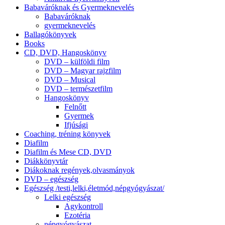
Babaváróknak és Gyermeknevelés
Babaváróknak
gyermeknevelés
Ballagókönyvek
Books
CD, DVD, Hangoskönyv
DVD – külföldi film
DVD – Magyar rajzfilm
DVD – Musical
DVD – természetfilm
Hangoskönyv
Felnőtt
Gyermek
Ifjúsági
Coaching, tréning könyvek
Diafilm
Diafilm és Mese CD, DVD
Diákkönyvtár
Diákoknak regények,olvasmányok
DVD – egészség
Egészség /testi,lelki,életmód,népgyógyászat/
Lelki egészség
Agykontroll
Ezotéria
népgyógyászat