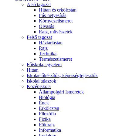
Alsó tagozat
Hittan és erkölcstan
Írás-helyesírás
Környezetismeret
Olvasás
Rajz, művészetek
Felső tagozat
Háztartástan
Rajz
Technika
Természetismeret
Főiskola, egyetem
Hittan
Iskolaelőkészítők, képességfejlesztők
Iskolai atlaszok
Középiskola
Állampolgári Ismeretek
Biológia
Ének
Erkölcstan
Filozófia
Fizika
Földrajz
Informatika
Irodalom