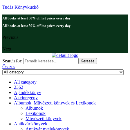
Tudás Könyvkuckó
All books at least 50% off list prices every day
All books at least 50% off list prices every day
Previous
Next
Search for:
Keresés
Összes
All category
2362
Ajándékkönyv
Akcióregény
Albumok, Művészeti könyvek és Lexikonok
Albumok
Lexikonok
Művészeti könyvek
Antikvár könyvek
Antikvár nyelvkönyvek