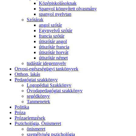
Középiskolásoknak
Spanyol könnyített olvasmány
spanyol nyelvtan
Szótárak
angol szótár
Egynyelvű szótár
francia szótár
útiszótár angol
útiszótár francia
útiszótár horvát
útiszótár német
tudástár idegennyelv
Orvosi-egészségügyi tankönyvek
Otthon, lakás
Pedagógiai szakkönyv
Logopédiai Szakkönyv
Óvodapedagógiai szakkönyv
segédkönyv
Tanmenetek
Politika
Próza
Prózaelemzések
Pszichológia, Önismeret
önismeret
személyiség pszichológia