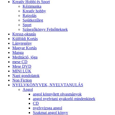
Kreatív Hobbi és Sport
Kézimunka
Kreatív hobby
Rajzolás
Sajátkezűleg
Sport
Színezőkönyv Felnőtteknek
Kressz-oktatás
Külföldi Kortás
Lányregény
Magyar Kortás
Manga
Meditáció, jóga
mese CD
Mese DVD
MINI LÜK
Napi gondolatok
Non Fiction
NYELVKÖNYVEK, NYELVTANULÁS
Angol
angol könnyített olvasmányok
angol nyelvtani gyakorló mindenkinek
CD
nyelvvizsga angol
Szakmai angol könyv