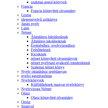
szakmai angol könyvek
Francia
Francia könnyített olvasmány
Görög
idegennyelvű szókártya
Japán nyelv
Latin
Német
Álatalános Iskolásoknak
Általános iskolásoknak
Érettségihez, nyelvvizsgához
Felnőtteknek
Kicsiknek
német könnyített olvasmányok
német nyelvtani gyakorló mindenkinek
Szakmai német könyv
Nyelv oktatáshoz segédanyag
nyelvi gasztronómia
Nyelvkönyvek
Külföldieknek magyar nyelvkönyv
Nyelvvizsga Német
Olasz
Olasz könnyített olvasmány
Orosz
Spanyol