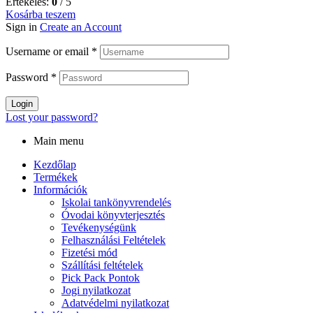
Értékelés:
0
/ 5
Kosárba teszem
Sign in
Create an Account
Username or email
*
Password
*
Login
Lost your password?
Main menu
Kezdőlap
Termékek
Információk
Iskolai tankönyvrendelés
Óvodai könyvterjesztés
Tevékenységünk
Felhasználási Feltételek
Fizetési mód
Szállítási feltételek
Pick Pack Pontok
Jogi nyilatkozat
Adatvédelmi nyilatkozat