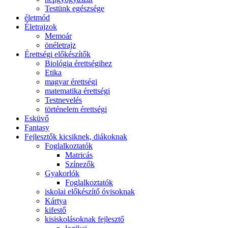
Testünk egészsége
életmód
Életrajzok
Memoár
önéletrajz
Érettségi előkészítők
Biológia érettségihez
Etika
magyar érettségi
matematika érettségi
Testnevelés
történelem érettségi
Esküvő
Fantasy
Fejlesztők kicsiknek, diákoknak
Foglalkoztatók
Matricás
Színezők
Gyakorlók
Foglalkoztatók
iskolai előkészítő óvisoknak
Kártya
kifestő
kisiskolásoknak fejlesztő