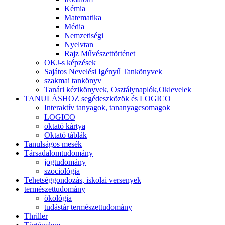
Kémia
Matematika
Média
Nemzetiségi
Nyelvtan
Rajz Művészettörténet
OKJ-s képzések
Sajátos Nevelési Igényű Tankönyvek
szakmai tankönyv
Tanári kézikönyvek, Osztálynaplók,Oklevelek
TANULÁSHOZ segédeszközök és LOGICO
Interaktív tanyagok, tananyagcsomagok
LOGICO
oktató kártya
Oktató táblák
Tanulságos mesék
Társadalomtudomány
jogtudomány
szociológia
Tehetséggondozás, iskolai versenyek
természettudomány
ökológia
tudástár természettudomány
Thriller