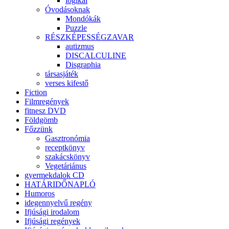
logikai
Óvodásoknak
Mondókák
Puzzle
RÉSZKÉPESSÉGZAVAR
autizmus
DISCALCULINE
Disgraphia
társasjáték
verses kifestő
Fiction
Filmregények
fitnesz DVD
Földgömb
Főzzünk
Gasztronómia
receptkönyv
szakácskönyv
Vegetáriánus
gyermekdalok CD
HATÁRIDŐNAPLÓ
Humoros
idegennyelvű regény
Ifjúsági irodalom
Ifjúsági regények