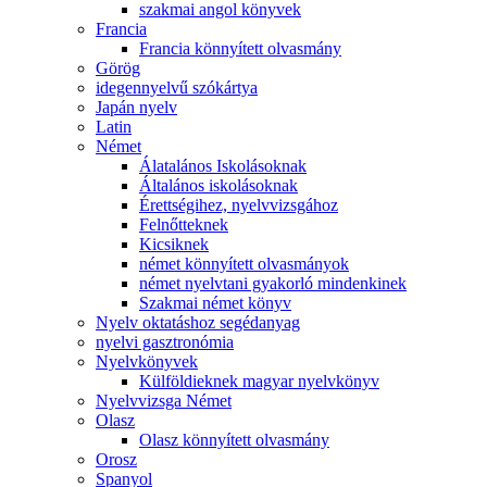
szakmai angol könyvek
Francia
Francia könnyített olvasmány
Görög
idegennyelvű szókártya
Japán nyelv
Latin
Német
Álatalános Iskolásoknak
Általános iskolásoknak
Érettségihez, nyelvvizsgához
Felnőtteknek
Kicsiknek
német könnyített olvasmányok
német nyelvtani gyakorló mindenkinek
Szakmai német könyv
Nyelv oktatáshoz segédanyag
nyelvi gasztronómia
Nyelvkönyvek
Külföldieknek magyar nyelvkönyv
Nyelvvizsga Német
Olasz
Olasz könnyített olvasmány
Orosz
Spanyol