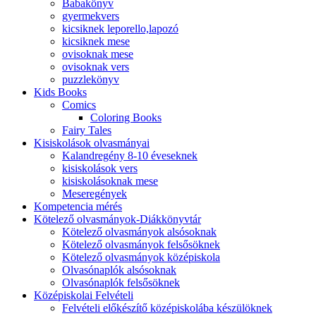
Babakönyv
gyermekvers
kicsiknek leporello,lapozó
kicsiknek mese
ovisoknak mese
ovisoknak vers
puzzlekönyv
Kids Books
Comics
Coloring Books
Fairy Tales
Kisiskolások olvasmányai
Kalandregény 8-10 éveseknek
kisiskolások vers
kisiskolásoknak mese
Meseregények
Kompetencia mérés
Kötelező olvasmányok-Diákkönyvtár
Kötelező olvasmányok alsósoknak
Kötelező olvasmányok felsősöknek
Kötelező olvasmányok középiskola
Olvasónaplók alsósoknak
Olvasónaplók felsősöknek
Középiskolai Felvételi
Felvételi előkészítő középiskolába készülöknek