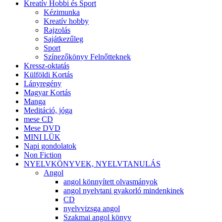
Kreatív Hobbi és Sport
Kézimunka
Kreatív hobby
Rajzolás
Sajátkezűleg
Sport
Színezőkönyv Felnőtteknek
Kressz-oktatás
Külföldi Kortás
Lányregény
Magyar Kortás
Manga
Meditáció, jóga
mese CD
Mese DVD
MINI LÜK
Napi gondolatok
Non Fiction
NYELVKÖNYVEK, NYELVTANULÁS
Angol
angol könnyített olvasmányok
angol nyelvtani gyakorló mindenkinek
CD
nyelvvizsga angol
Szakmai angol könyv