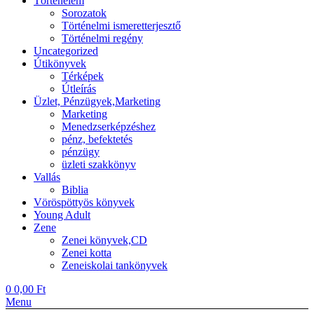
Történelem
Sorozatok
Történelmi ismeretterjesztő
Történelmi regény
Uncategorized
Útikönyvek
Térképek
Útleírás
Üzlet, Pénzügyek,Marketing
Marketing
Menedzserképzéshez
pénz, befektetés
pénzügy
üzleti szakkönyv
Vallás
Biblia
Vöröspöttyös könyvek
Young Adult
Zene
Zenei könyvek,CD
Zenei kotta
Zeneiskolai tankönyvek
0
0,00
Ft
Menu