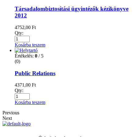
Társadalombiztosítási ügyintézők kézikönyve
2012
4752,00
Ft
Qty:
Kosárba teszem
Értékelés:
0
/ 5
(0)
Public Relations
4371,00
Ft
Qty:
Kosárba teszem
Previous
Next