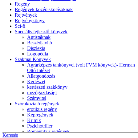
Regény
Regények középiskolásoknak
Rejtvények
Rejtvénykönyv
Sci-fi
Speciális fejlesztő könyvek
Autistáknak
Beszédjavító
Diszlexia
Logopédia
Szakmai Könyvek
Agrárképzés tankönyvei (volt FVM könyvek)- Herman
Ottó Intézet
Állatgondozás
Kertészet
kertészeti szakkönyv
mezőgazdasági
Számvitel
Szórakoztató regények
erotikus regény
Képregények
Krimik
Pszichotriller
Romantikus regények
Keresés
TANKÖNYVEK