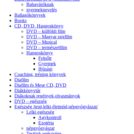
Babaváróknak
gyermeknevelés
Ballagókönyvek
Books
CD, DVD, Hangoskönyv
DVD – külföldi film
DVD – Magyar rajzfilm
DVD – Musical
DVD – természetfilm
Hangoskönyv
Felnőtt
Gyermek
Ifjúsági
Coaching, tréning könyvek
Diafilm
Diafilm és Mese CD, DVD
Diákkönyvtár
Diákoknak regények,olvasmányok
DVD – egészség
Egészség /testi,lelki,életmód,népgyógyászat/
Lelki egészség
Agykontroll
Ezotéria
népgyógyászat
Testünk egészsége