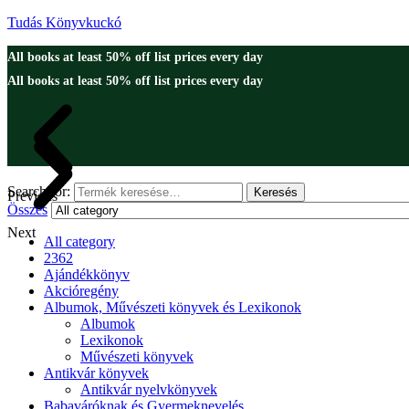
Tudás Könyvkuckó
All books at least 50% off list prices every day
All books at least 50% off list prices every day
Search for:
Keresés
Previous
Összes
Next
All category
2362
Ajándékkönyv
Akcióregény
Albumok, Művészeti könyvek és Lexikonok
Albumok
Lexikonok
Művészeti könyvek
Antikvár könyvek
Antikvár nyelvkönyvek
Babaváróknak és Gyermeknevelés