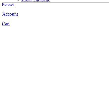
életmód
Keresés
Életrajzok
Memoár
Account
önéletrajz
Érettségi előkészítők
Cart
Biológia érettségihez
Etika
magyar érettségi
matematika érettségi
Testnevelés
történelem érettségi
Esküvő
Fantasy
Fejlesztők kicsiknek, diákoknak
Foglalkoztatók
Matricás
Színezők
Gyakorlók
Foglalkoztatók
iskolai előkészítő óvisoknak
Kártya
kifestő
kisiskolásoknak fejlesztő
logikai