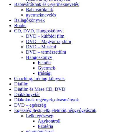
Babaváróknak és Gyermeknevelés
Babaváróknak
gyermeknevelés
Ballagókönyvek
Books
CD, DVD, Hangoskönyv
DVD – külföldi film
DVD – Magyar rajzfilm
DVD – Musical
DVD – természetfilm
Hangoskönyv
Felnőtt
Gyermek
Ifjúsági
Coaching, tréning könyvek
Diafilm
Diafilm és Mese CD, DVD
Diákkönyvtár
Diákoknak regények,olvasmányok
DVD – egészség
Egészség /testi,lelki,életmód,népgyógyászat/
Lelki egészség
Agykontroll
Ezotéria
népgyógyászat