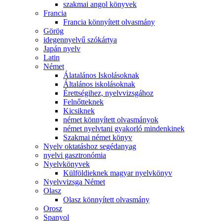
szakmai angol könyvek
Francia
Francia könnyített olvasmány
Görög
idegennyelvű szókártya
Japán nyelv
Latin
Német
Álatalános Iskolásoknak
Általános iskolásoknak
Érettségihez, nyelvvizsgához
Felnőtteknek
Kicsiknek
német könnyített olvasmányok
német nyelvtani gyakorló mindenkinek
Szakmai német könyv
Nyelv oktatáshoz segédanyag
nyelvi gasztronómia
Nyelvkönyvek
Külföldieknek magyar nyelvkönyv
Nyelvvizsga Német
Olasz
Olasz könnyített olvasmány
Orosz
Spanyol