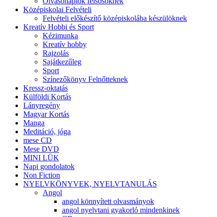
Olvasónaplók felsősöknek
Középiskolai Felvételi
Felvételi előkészítő középiskolába készülöknek
Kreatív Hobbi és Sport
Kézimunka
Kreatív hobby
Rajzolás
Sajátkezűleg
Sport
Színezőkönyv Felnőtteknek
Kressz-oktatás
Külföldi Kortás
Lányregény
Magyar Kortás
Manga
Meditáció, jóga
mese CD
Mese DVD
MINI LÜK
Napi gondolatok
Non Fiction
NYELVKÖNYVEK, NYELVTANULÁS
Angol
angol könnyített olvasmányok
angol nyelvtani gyakorló mindenkinek