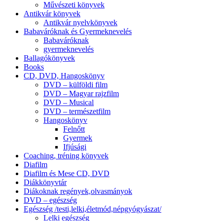
Művészeti könyvek
Antikvár könyvek
Antikvár nyelvkönyvek
Babaváróknak és Gyermeknevelés
Babaváróknak
gyermeknevelés
Ballagókönyvek
Books
CD, DVD, Hangoskönyv
DVD – külföldi film
DVD – Magyar rajzfilm
DVD – Musical
DVD – természetfilm
Hangoskönyv
Felnőtt
Gyermek
Ifjúsági
Coaching, tréning könyvek
Diafilm
Diafilm és Mese CD, DVD
Diákkönyvtár
Diákoknak regények,olvasmányok
DVD – egészség
Egészség /testi,lelki,életmód,népgyógyászat/
Lelki egészség