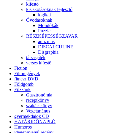
kifestő
kisiskolásoknak fejlesztő
logikai
Óvodásoknak
Mondókák
Puzzle
RÉSZKÉPESSÉGZAVAR
autizmus
DISCALCULINE
Disgraphia
társasjáték
verses kifestő
Fiction
Filmregények
fitnesz DVD
Földgömb
Főzzünk
Gasztronómia
receptkönyv
szakácskönyv
Vegetáriánus
gyermekdalok CD
HATÁRIDŐNAPLÓ
Humoros
idegennyelvű regény