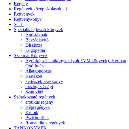
Regény
Regények középiskolásoknak
Rejtvények
Rejtvénykönyv
Sci-fi
Speciális fejlesztő könyvek
Autistáknak
Beszédjavító
Diszlexia
Logopédia
Szakmai Könyvek
Agrárképzés tankönyvei (volt FVM könyvek)- Herman
Ottó Intézet
Állatgondozás
Kertészet
kertészeti szakkönyv
mezőgazdasági
Számvitel
Szórakoztató regények
erotikus regény
Képregények
Krimik
Pszichotriller
Romantikus regények
TANKÖNYVEK