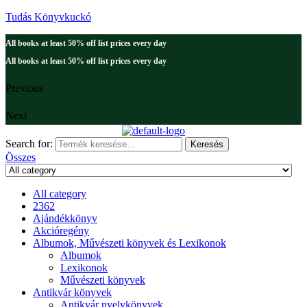
Tudás Könyvkuckó
All books at least 50% off list prices every day
All books at least 50% off list prices every day
Previous
Next
Search for:
Keresés
Összes
All category
2362
Ajándékkönyv
Akcióregény
Albumok, Művészeti könyvek és Lexikonok
Albumok
Lexikonok
Művészeti könyvek
Antikvár könyvek
Antikvár nyelvkönyvek