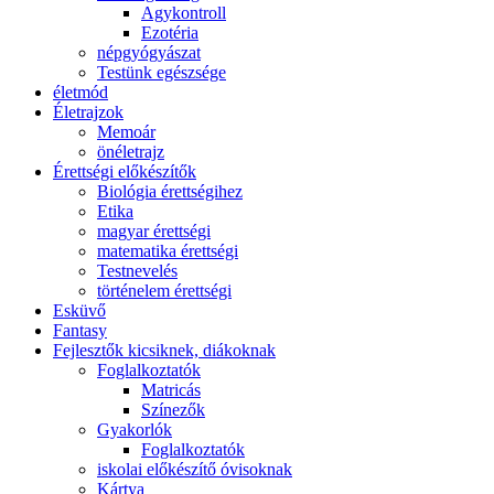
Agykontroll
Ezotéria
népgyógyászat
Testünk egészsége
életmód
Életrajzok
Memoár
önéletrajz
Érettségi előkészítők
Biológia érettségihez
Etika
magyar érettségi
matematika érettségi
Testnevelés
történelem érettségi
Esküvő
Fantasy
Fejlesztők kicsiknek, diákoknak
Foglalkoztatók
Matricás
Színezők
Gyakorlók
Foglalkoztatók
iskolai előkészítő óvisoknak
Kártya