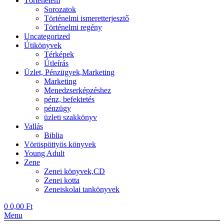
Történelem
Sorozatok
Történelmi ismeretterjesztő
Történelmi regény
Uncategorized
Útikönyvek
Térképek
Útleírás
Üzlet, Pénzügyek,Marketing
Marketing
Menedzserképzéshez
pénz, befektetés
pénzügy
üzleti szakkönyv
Vallás
Biblia
Vöröspöttyös könyvek
Young Adult
Zene
Zenei könyvek,CD
Zenei kotta
Zeneiskolai tankönyvek
0
0,00
Ft
Menu