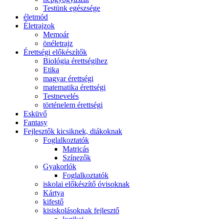
Testünk egészsége
életmód
Életrajzok
Memoár
önéletrajz
Érettségi előkészítők
Biológia érettségihez
Etika
magyar érettségi
matematika érettségi
Testnevelés
történelem érettségi
Esküvő
Fantasy
Fejlesztők kicsiknek, diákoknak
Foglalkoztatók
Matricás
Színezők
Gyakorlók
Foglalkoztatók
iskolai előkészítő óvisoknak
Kártya
kifestő
kisiskolásoknak fejlesztő