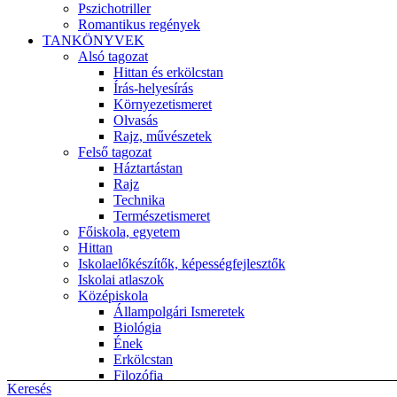
Pszichotriller
Romantikus regények
TANKÖNYVEK
Alsó tagozat
Hittan és erkölcstan
Írás-helyesírás
Környezetismeret
Olvasás
Rajz, művészetek
Felső tagozat
Háztartástan
Rajz
Technika
Természetismeret
Főiskola, egyetem
Hittan
Iskolaelőkészítők, képességfejlesztők
Iskolai atlaszok
Középiskola
Állampolgári Ismeretek
Biológia
Ének
Erkölcstan
Filozófia
Keresés
Fizika