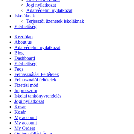
Jogi nyilatkozat
Adatvédelmi nyilatkozat
Iskoláknak
Terjesztői üzenetek iskoláknak
Elérhetőség
Kezdőlap
About us
Adatvédelmi nyilatkozat
Blog
Dashboard
Elérhetőség
Faqs
Felhasználási Feltételek
Felhasználói feltételek
Fizetési mód
Impresszum
Iskolai tankönyvrendelés
Jogi nyilatkozat
Kosár
Kosár
My account
My account
My Orders
Online elállási űrlap