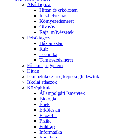
Alsó tagozat
Hittan és erkölcstan
Írás-helyesírás
Környezetismeret
Olvasás
Rajz, művészetek
Felső tagozat
Háztartástan
Rajz
Technika
Természetismeret
Főiskola, egyetem
Hittan
Iskolaelőkészítők, képességfejlesztők
Iskolai atlaszok
Középiskola
Állampolgári Ismeretek
Biológia
Ének
Erkölcstan
Filozófia
Fizika
Földrajz
Informatika
Irodalom