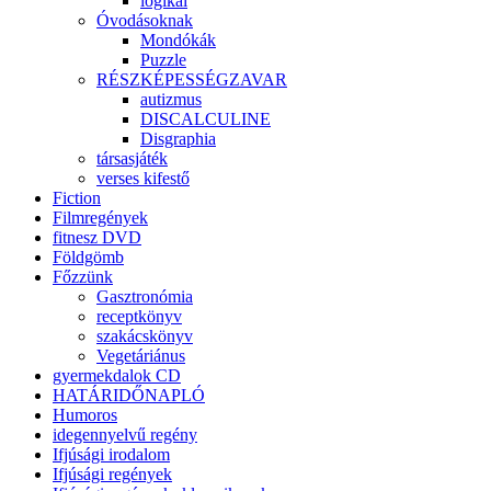
logikai
Óvodásoknak
Mondókák
Puzzle
RÉSZKÉPESSÉGZAVAR
autizmus
DISCALCULINE
Disgraphia
társasjáték
verses kifestő
Fiction
Filmregények
fitnesz DVD
Földgömb
Főzzünk
Gasztronómia
receptkönyv
szakácskönyv
Vegetáriánus
gyermekdalok CD
HATÁRIDŐNAPLÓ
Humoros
idegennyelvű regény
Ifjúsági irodalom
Ifjúsági regények