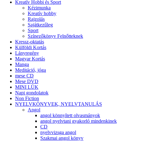
Kreatív Hobbi és Sport
Kézimunka
Kreatív hobby
Rajzolás
Sajátkezűleg
Sport
Színezőkönyv Felnőtteknek
Kressz-oktatás
Külföldi Kortás
Lányregény
Magyar Kortás
Manga
Meditáció, jóga
mese CD
Mese DVD
MINI LÜK
Napi gondolatok
Non Fiction
NYELVKÖNYVEK, NYELVTANULÁS
Angol
angol könnyített olvasmányok
angol nyelvtani gyakorló mindenkinek
CD
nyelvvizsga angol
Szakmai angol könyv