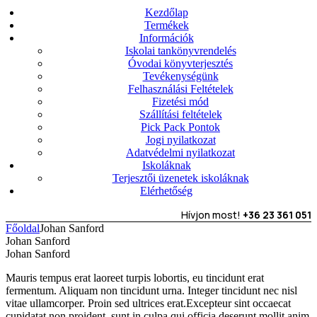
Kezdőlap
Termékek
Információk
Iskolai tankönyvrendelés
Óvodai könyvterjesztés
Tevékenységünk
Felhasználási Feltételek
Fizetési mód
Szállítási feltételek
Pick Pack Pontok
Jogi nyilatkozat
Adatvédelmi nyilatkozat
Iskoláknak
Terjesztői üzenetek iskoláknak
Elérhetőség
Hívjon most!
+36 23 361 051
Főoldal
Johan Sanford
Johan Sanford
Johan Sanford
Mauris tempus erat laoreet turpis lobortis, eu tincidunt erat
fermentum. Aliquam non tincidunt urna. Integer tincidunt nec nisl
vitae ullamcorper. Proin sed ultrices erat.Excepteur sint occaecat
cupidatat non proident, sunt in culpa qui officia deserunt mollit anim