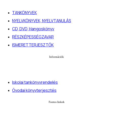
TANKÖNYVEK
NYELVKÖNYVEK, NYELVTANULÁS
CD, DVD, Hangoskönyv
RÉSZKÉPESSÉGZAVAR
ISMERETTERJESZTŐK
Információk
Iskolai tankönyvrendelés
Óvodai könyvterjesztés
Fontos linkek