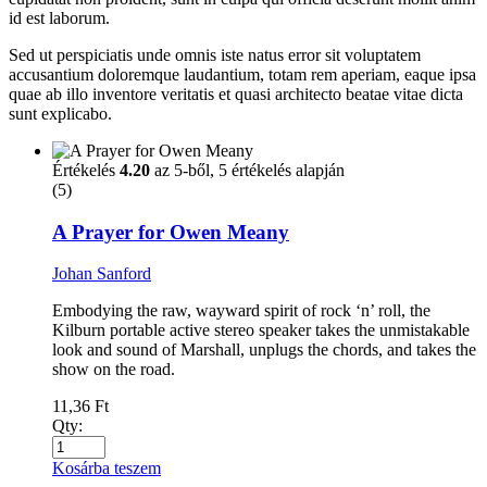
id est laborum.
Sed ut perspiciatis unde omnis iste natus error sit voluptatem
accusantium doloremque laudantium, totam rem aperiam, eaque ipsa
quae ab illo inventore veritatis et quasi architecto beatae vitae dicta
sunt explicabo.
Értékelés
4.20
az 5-ből,
5
értékelés alapján
(5)
A Prayer for Owen Meany
Johan Sanford
Embodying the raw, wayward spirit of rock ‘n’ roll, the
Kilburn portable active stereo speaker takes the unmistakable
look and sound of Marshall, unplugs the chords, and takes the
show on the road.
11,36
Ft
Qty:
Kosárba teszem