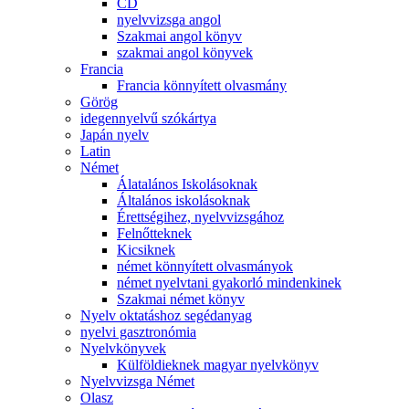
CD
nyelvvizsga angol
Szakmai angol könyv
szakmai angol könyvek
Francia
Francia könnyített olvasmány
Görög
idegennyelvű szókártya
Japán nyelv
Latin
Német
Álatalános Iskolásoknak
Általános iskolásoknak
Érettségihez, nyelvvizsgához
Felnőtteknek
Kicsiknek
német könnyített olvasmányok
német nyelvtani gyakorló mindenkinek
Szakmai német könyv
Nyelv oktatáshoz segédanyag
nyelvi gasztronómia
Nyelvkönyvek
Külföldieknek magyar nyelvkönyv
Nyelvvizsga Német
Olasz