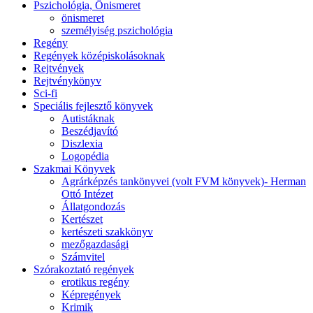
Pszichológia, Önismeret
önismeret
személyiség pszichológia
Regény
Regények középiskolásoknak
Rejtvények
Rejtvénykönyv
Sci-fi
Speciális fejlesztő könyvek
Autistáknak
Beszédjavító
Diszlexia
Logopédia
Szakmai Könyvek
Agrárképzés tankönyvei (volt FVM könyvek)- Herman
Ottó Intézet
Állatgondozás
Kertészet
kertészeti szakkönyv
mezőgazdasági
Számvitel
Szórakoztató regények
erotikus regény
Képregények
Krimik