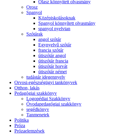
Olasz könnyített olvasmány
Orosz
Spanyol
Középiskolásoknak
Spanyol könnyített olvasmány
spanyol nyelvtan
Szótárak
angol szótár
Egynyelvű szótár
francia szótár
útiszótár angol
útiszótár francia
útiszótár horvát
útiszótár német
tudástár idegennyelv
Orvosi-egészségügyi tankönyvek
Otthon, lakás
Pedagógiai szakkönyv
Logopédiai Szakkönyv
Óvodapedagógiai szakkönyv
segédkönyv
Tanmenetek
Politika
Próza
Prózaelemzések