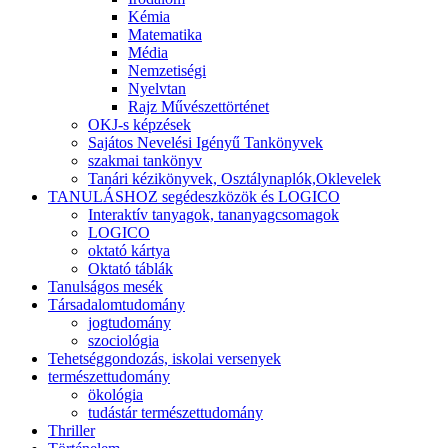
Kémia
Matematika
Média
Nemzetiségi
Nyelvtan
Rajz Művészettörténet
OKJ-s képzések
Sajátos Nevelési Igényű Tankönyvek
szakmai tankönyv
Tanári kézikönyvek, Osztálynaplók,Oklevelek
TANULÁSHOZ segédeszközök és LOGICO
Interaktív tanyagok, tananyagcsomagok
LOGICO
oktató kártya
Oktató táblák
Tanulságos mesék
Társadalomtudomány
jogtudomány
szociológia
Tehetséggondozás, iskolai versenyek
természettudomány
ökológia
tudástár természettudomány
Thriller