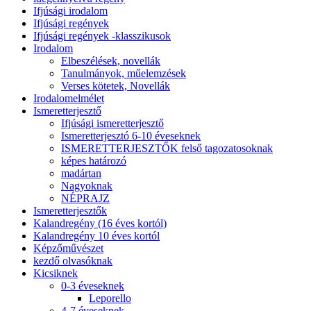
Ifjúsági irodalom
Ifjúsági regények
Ifjúsági regények -klasszikusok
Irodalom
Elbeszélések, novellák
Tanulmányok, műelemzések
Verses kötetek, Novellák
Irodalomelmélet
Ismeretterjesztő
Ifjúsági ismeretterjesztő
Ismeretterjesztó 6-10 éveseknek
ISMERETTERJESZTŐK felső tagozatosoknak
képes határozó
madártan
Nagyoknak
NÉPRAJZ
Ismeretterjesztők
Kalandregény (16 éves kortól)
Kalandregény 10 éves kortól
Képzőművészet
kezdő olvasóknak
Kicsiknek
0-3 éveseknek
Leporello
4-7 éveseknek