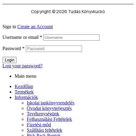
Copyright © 2026 Tudás Könyvkuckó
Sign in
Create an Account
Username or email
*
Password
*
Login
Lost your password?
Main menu
Kezdőlap
Termékek
Információk
Iskolai tankönyvrendelés
Óvodai könyvterjesztés
Tevékenységünk
Felhasználási Feltételek
Fizetési mód
Szállítási feltételek
Pick Pack Pontok