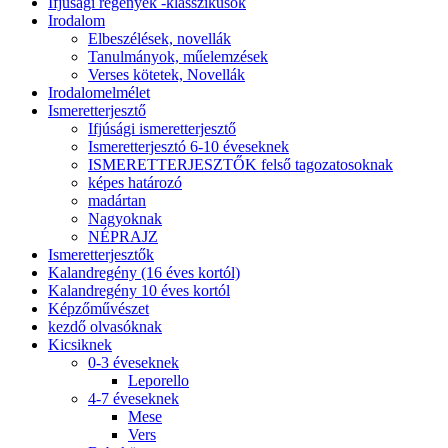
Ifjúsági regények -klasszikusok
Irodalom
Elbeszélések, novellák
Tanulmányok, műelemzések
Verses kötetek, Novellák
Irodalomelmélet
Ismeretterjesztő
Ifjúsági ismeretterjesztő
Ismeretterjesztó 6-10 éveseknek
ISMERETTERJESZTŐK felső tagozatosoknak
képes határozó
madártan
Nagyoknak
NÉPRAJZ
Ismeretterjesztők
Kalandregény (16 éves kortól)
Kalandregény 10 éves kortól
Képzőművészet
kezdő olvasóknak
Kicsiknek
0-3 éveseknek
Leporello
4-7 éveseknek
Mese
Vers