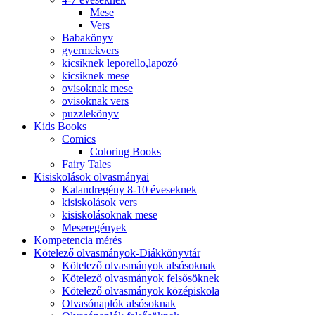
Mese
Vers
Babakönyv
gyermekvers
kicsiknek leporello,lapozó
kicsiknek mese
ovisoknak mese
ovisoknak vers
puzzlekönyv
Kids Books
Comics
Coloring Books
Fairy Tales
Kisiskolások olvasmányai
Kalandregény 8-10 éveseknek
kisiskolások vers
kisiskolásoknak mese
Meseregények
Kompetencia mérés
Kötelező olvasmányok-Diákkönyvtár
Kötelező olvasmányok alsósoknak
Kötelező olvasmányok felsősöknek
Kötelező olvasmányok középiskola
Olvasónaplók alsósoknak