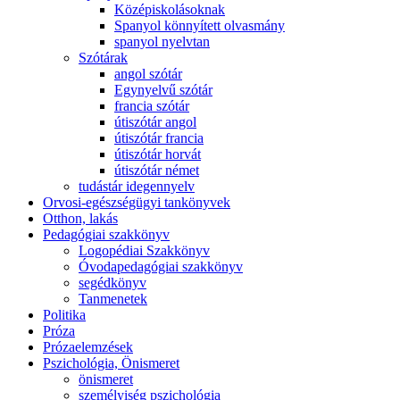
Középiskolásoknak
Spanyol könnyített olvasmány
spanyol nyelvtan
Szótárak
angol szótár
Egynyelvű szótár
francia szótár
útiszótár angol
útiszótár francia
útiszótár horvát
útiszótár német
tudástár idegennyelv
Orvosi-egészségügyi tankönyvek
Otthon, lakás
Pedagógiai szakkönyv
Logopédiai Szakkönyv
Óvodapedagógiai szakkönyv
segédkönyv
Tanmenetek
Politika
Próza
Prózaelemzések
Pszichológia, Önismeret
önismeret
személyiség pszichológia