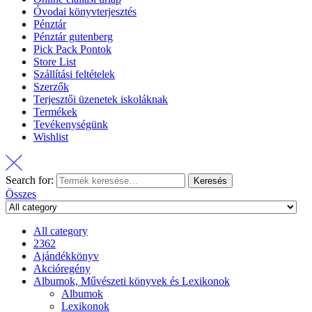
Óvodai könyvterjesztés
Pénztár
Pénztár gutenberg
Pick Pack Pontok
Store List
Szállítási feltételek
Szerzők
Terjesztői üzenetek iskoláknak
Termékek
Tevékenységünk
Wishlist
Search for:
Keresés
Összes
All category
2362
Ajándékkönyv
Akcióregény
Albumok, Művészeti könyvek és Lexikonok
Albumok
Lexikonok