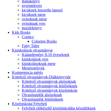
Babakönyv
gyermekvers
kicsiknek leporello,lapozó
kicsiknek mese
ovisoknak mese
ovisoknak vers
puzzlekönyv
Kids Books
Comics
Coloring Books
Fairy Tales
Kisiskolások olvasmányai
Kalandregény 8-10 éveseknek
kisiskolások vers
kisiskolásoknak mese
Meseregények
Kompetencia mérés
Kötelező olvasmányok-Diákkönyvtár
Kötelező olvasmányok alsósoknak
Kötelező olvasmányok felsősöknek
Kötelező olvasmányok középiskola
Olvasónaplók alsósoknak
Olvasónaplók felsősöknek
Középiskolai Felvételi
Felvételi előkészítő középiskolába készülöknek