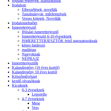
Ifjúsági regények -klasszikusok
Irodalom
Elbeszélések, novellák
Tanulmányok, műelemzések
Verses kötetek, Novellák
Irodalomelmélet
Ismeretterjesztő
Ifjúsági ismeretterjesztő
Ismeretterjesztó 6-10 éveseknek
ISMERETTERJESZTŐK felső tagozatosoknak
képes határozó
madártan
Nagyoknak
NÉPRAJZ
Ismeretterjesztők
Kalandregény (16 éves kortól)
Kalandregény 10 éves kortól
Képzőművészet
kezdő olvasóknak
Kicsiknek
0-3 éveseknek
Leporello
4-7 éveseknek
Mese
Vers