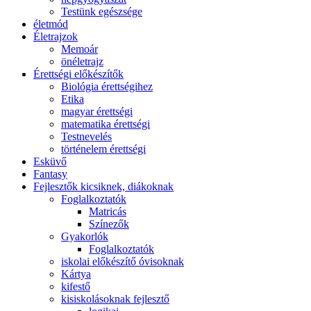
Testünk egészsége
életmód
Életrajzok
Memoár
önéletrajz
Érettségi előkészítők
Biológia érettségihez
Etika
magyar érettségi
matematika érettségi
Testnevelés
történelem érettségi
Esküvő
Fantasy
Fejlesztők kicsiknek, diákoknak
Foglalkoztatók
Matricás
Színezők
Gyakorlók
Foglalkoztatók
iskolai előkészítő óvisoknak
Kártya
kifestő
kisiskolásoknak fejlesztő