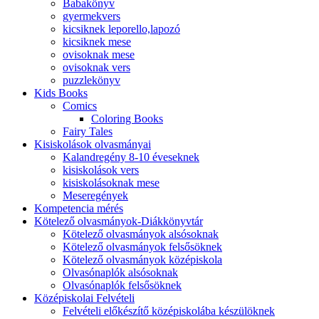
Babakönyv
gyermekvers
kicsiknek leporello,lapozó
kicsiknek mese
ovisoknak mese
ovisoknak vers
puzzlekönyv
Kids Books
Comics
Coloring Books
Fairy Tales
Kisiskolások olvasmányai
Kalandregény 8-10 éveseknek
kisiskolások vers
kisiskolásoknak mese
Meseregények
Kompetencia mérés
Kötelező olvasmányok-Diákkönyvtár
Kötelező olvasmányok alsósoknak
Kötelező olvasmányok felsősöknek
Kötelező olvasmányok középiskola
Olvasónaplók alsósoknak
Olvasónaplók felsősöknek
Középiskolai Felvételi
Felvételi előkészítő középiskolába készülöknek