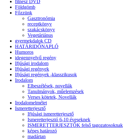
fitnesz DVD
Földgömb
Főzzünk
Gasztronómia
receptkönyv
szakácskönyv
Vegetáriánus
gyermekdalok CD
HATÁRIDŐNAPLÓ
Humoros
idegennyelvű regény
Ifjúsági irodalom
Ifjúsági regények
Ifjúsági regények -klasszikusok
Irodalom
Elbeszélések, novellák
Tanulmányok, műelemzések
Verses kötetek, Novellák
Irodalomelmélet
Ismeretterjesztő
Ifjúsági ismeretterjesztő
Ismeretterjesztó 6-10 éveseknek
ISMERETTERJESZTŐK felső tagozatosoknak
képes határozó
madártan