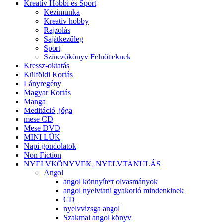
Kreatív Hobbi és Sport
Kézimunka
Kreatív hobby
Rajzolás
Sajátkezűleg
Sport
Színezőkönyv Felnőtteknek
Kressz-oktatás
Külföldi Kortás
Lányregény
Magyar Kortás
Manga
Meditáció, jóga
mese CD
Mese DVD
MINI LÜK
Napi gondolatok
Non Fiction
NYELVKÖNYVEK, NYELVTANULÁS
Angol
angol könnyített olvasmányok
angol nyelvtani gyakorló mindenkinek
CD
nyelvvizsga angol
Szakmai angol könyv