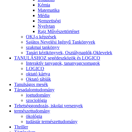
Kémia
Matematika
Média
Nemzetiségi
Nyelvtan
Rajz Művészettörténet
OKJ-s képzések
Sajátos Nevelési Igényű Tankönyvek
szakmai tankönyv
Tanári kézikönyvek, Osztálynaplók,Oklevelek
TANULÁSHOZ segédeszközök és LOGICO
Interaktív tanyagok, tananyagcsomagok
LOGICO
oktató kártya
Oktató táblák
Tanulságos mesék
Társadalomtudomány
jogtudomány
szociológia
Tehetséggondozás, iskolai versenyek
természettudomány
ökológia
tudástár természettudomány
Thriller