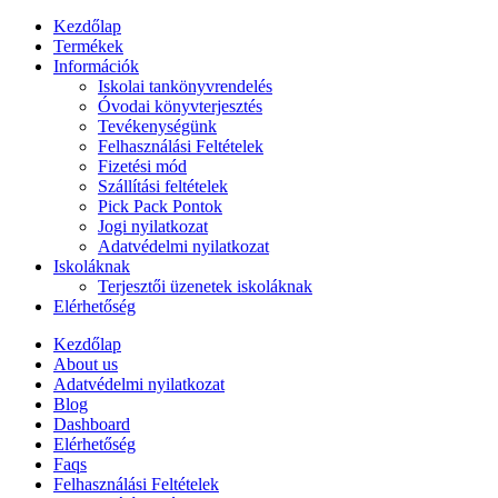
Kezdőlap
Termékek
Információk
Iskolai tankönyvrendelés
Óvodai könyvterjesztés
Tevékenységünk
Felhasználási Feltételek
Fizetési mód
Szállítási feltételek
Pick Pack Pontok
Jogi nyilatkozat
Adatvédelmi nyilatkozat
Iskoláknak
Terjesztői üzenetek iskoláknak
Elérhetőség
Kezdőlap
About us
Adatvédelmi nyilatkozat
Blog
Dashboard
Elérhetőség
Faqs
Felhasználási Feltételek