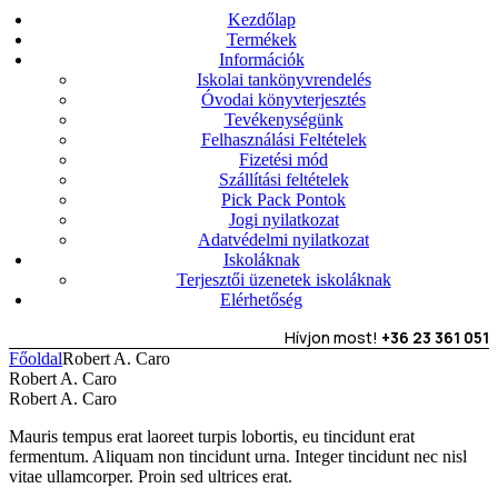
Kezdőlap
Termékek
Információk
Iskolai tankönyvrendelés
Óvodai könyvterjesztés
Tevékenységünk
Felhasználási Feltételek
Fizetési mód
Szállítási feltételek
Pick Pack Pontok
Jogi nyilatkozat
Adatvédelmi nyilatkozat
Iskoláknak
Terjesztői üzenetek iskoláknak
Elérhetőség
Hívjon most!
+36 23 361 051
Főoldal
Robert A. Caro
Robert A. Caro
Robert A. Caro
Mauris tempus erat laoreet turpis lobortis, eu tincidunt erat
fermentum. Aliquam non tincidunt urna. Integer tincidunt nec nisl
vitae ullamcorper. Proin sed ultrices erat.