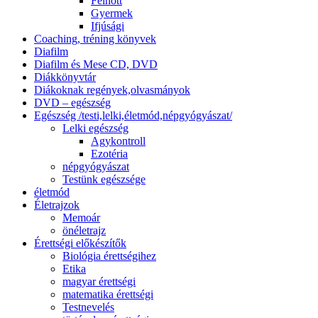
Felnőtt
Gyermek
Ifjúsági
Coaching, tréning könyvek
Diafilm
Diafilm és Mese CD, DVD
Diákkönyvtár
Diákoknak regények,olvasmányok
DVD – egészség
Egészség /testi,lelki,életmód,népgyógyászat/
Lelki egészség
Agykontroll
Ezotéria
népgyógyászat
Testünk egészsége
életmód
Életrajzok
Memoár
önéletrajz
Érettségi előkészítők
Biológia érettségihez
Etika
magyar érettségi
matematika érettségi
Testnevelés