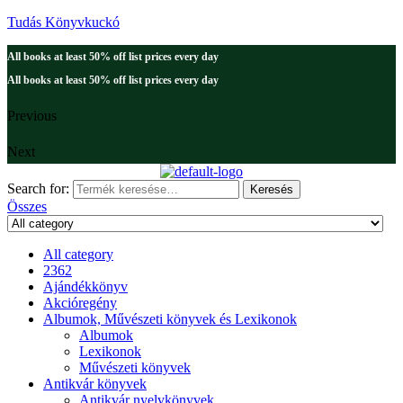
Tudás Könyvkuckó
All books at least 50% off list prices every day
All books at least 50% off list prices every day
Previous
Next
Search for:
Keresés
Összes
All category
2362
Ajándékkönyv
Akcióregény
Albumok, Művészeti könyvek és Lexikonok
Albumok
Lexikonok
Művészeti könyvek
Antikvár könyvek
Antikvár nyelvkönyvek