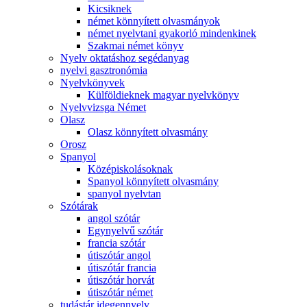
Kicsiknek
német könnyített olvasmányok
német nyelvtani gyakorló mindenkinek
Szakmai német könyv
Nyelv oktatáshoz segédanyag
nyelvi gasztronómia
Nyelvkönyvek
Külföldieknek magyar nyelvkönyv
Nyelvvizsga Német
Olasz
Olasz könnyített olvasmány
Orosz
Spanyol
Középiskolásoknak
Spanyol könnyített olvasmány
spanyol nyelvtan
Szótárak
angol szótár
Egynyelvű szótár
francia szótár
útiszótár angol
útiszótár francia
útiszótár horvát
útiszótár német
tudástár idegennyelv