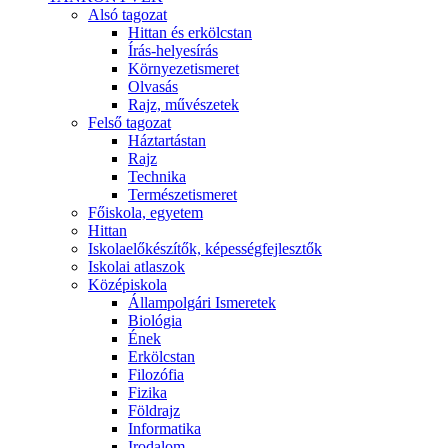
Alsó tagozat
Hittan és erkölcstan
Írás-helyesírás
Környezetismeret
Olvasás
Rajz, művészetek
Felső tagozat
Háztartástan
Rajz
Technika
Természetismeret
Főiskola, egyetem
Hittan
Iskolaelőkészítők, képességfejlesztők
Iskolai atlaszok
Középiskola
Állampolgári Ismeretek
Biológia
Ének
Erkölcstan
Filozófia
Fizika
Földrajz
Informatika
Irodalom