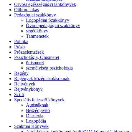
Orvosi-egészségügyi tankönyvek
Otthon, lakás
Pedagógiai szakkönyv
Logopédiai Szakkönyv
Óvodapedagógiai szakkönyv
segédkönyv
Tanmenetek
Politika
Próza
Prózaelemzések
Pszichológia, Önismeret
önismeret
személyiség pszichológia
Regény
Regények középiskolásoknak
Rejtvények
Rejtvénykönyv
Sci-fi
Speciális fejlesztő könyvek
Autistáknak
Beszédjavító
Diszlexia
Logopédia
Szakmai Könyvek
Agrárképzés tankönyvei (volt FVM könyvek)- Herman