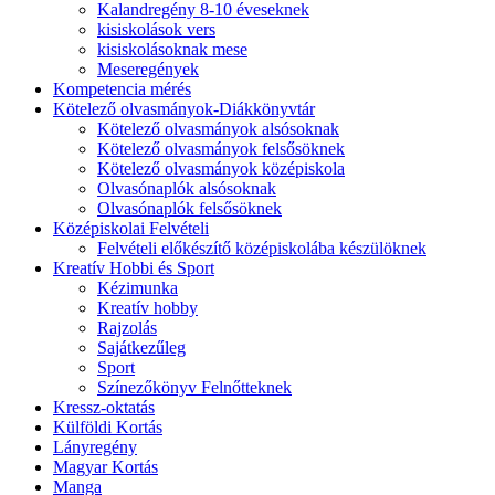
Kalandregény 8-10 éveseknek
kisiskolások vers
kisiskolásoknak mese
Meseregények
Kompetencia mérés
Kötelező olvasmányok-Diákkönyvtár
Kötelező olvasmányok alsósoknak
Kötelező olvasmányok felsősöknek
Kötelező olvasmányok középiskola
Olvasónaplók alsósoknak
Olvasónaplók felsősöknek
Középiskolai Felvételi
Felvételi előkészítő középiskolába készülöknek
Kreatív Hobbi és Sport
Kézimunka
Kreatív hobby
Rajzolás
Sajátkezűleg
Sport
Színezőkönyv Felnőtteknek
Kressz-oktatás
Külföldi Kortás
Lányregény
Magyar Kortás
Manga