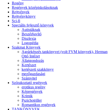
Regény
Regények középiskolásoknak
Rejtvények
Rejtvénykönyv
Sci-fi
Speciális fejlesztő könyvek
Autistáknak
Beszédjavító
Diszlexia
Logopédia
Szakmai Könyvek
Agrárképzés tankönyvei (volt FVM könyvek)- Herman
Ottó Intézet
Állatgondozás
Kertészet
kertészeti szakkönyv
mezőgazdasági
Számvitel
Szórakoztató regények
erotikus regény
Képregények
Krimik
Pszichotriller
Romantikus regények
TANKÖNYVEK