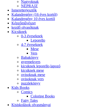
Nagyoknak
NÉPRAJZ
Ismeretterjesztők
Kalandregény (16 éves kortól)
Kalandregény 10 éves kortól
Képzőművészet
kezdő olvasóknak
Kicsiknek
0-3 éveseknek
Leporello
4-7 éveseknek
Mese
Vers
Babakönyv
gyermekvers
kicsiknek leporello,lapozó
kicsiknek mese
ovisoknak mese
ovisoknak vers
puzzlekönyv
Kids Books
Comics
Coloring Books
Fairy Tales
Kisiskolások olvasmányai