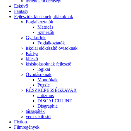
történelem érettségi
Esküvő
Fantasy
Fejlesztők kicsiknek, diákoknak
Foglalkoztatók
Matricás
Színezők
Gyakorlók
Foglalkoztatók
iskolai előkészítő óvisoknak
Kártya
kifestő
kisiskolásoknak fejlesztő
logikai
Óvodásoknak
Mondókák
Puzzle
RÉSZKÉPESSÉGZAVAR
autizmus
DISCALCULINE
Disgraphia
társasjáték
verses kifestő
Fiction
Filmregények