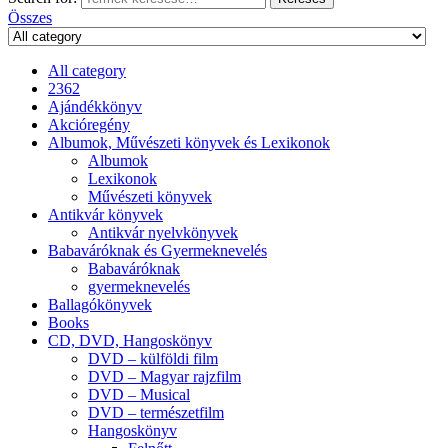
Összes
All category
2362
Ajándékkönyv
Akcióregény
Albumok, Művészeti könyvek és Lexikonok
Albumok
Lexikonok
Művészeti könyvek
Antikvár könyvek
Antikvár nyelvkönyvek
Babaváróknak és Gyermeknevelés
Babaváróknak
gyermeknevelés
Ballagókönyvek
Books
CD, DVD, Hangoskönyv
DVD – külföldi film
DVD – Magyar rajzfilm
DVD – Musical
DVD – természetfilm
Hangoskönyv