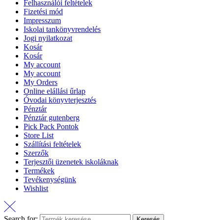
Felhasználói feltételek
Fizetési mód
Impresszum
Iskolai tankönyvrendelés
Jogi nyilatkozat
Kosár
Kosár
My account
My account
My Orders
Online elállási űrlap
Óvodai könyvterjesztés
Pénztár
Pénztár gutenberg
Pick Pack Pontok
Store List
Szállítási feltételek
Szerzők
Terjesztői üzenetek iskoláknak
Termékek
Tevékenységünk
Wishlist
Search for:
Keresés