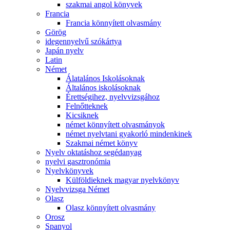
szakmai angol könyvek
Francia
Francia könnyített olvasmány
Görög
idegennyelvű szókártya
Japán nyelv
Latin
Német
Álatalános Iskolásoknak
Általános iskolásoknak
Érettségihez, nyelvvizsgához
Felnőtteknek
Kicsiknek
német könnyített olvasmányok
német nyelvtani gyakorló mindenkinek
Szakmai német könyv
Nyelv oktatáshoz segédanyag
nyelvi gasztronómia
Nyelvkönyvek
Külföldieknek magyar nyelvkönyv
Nyelvvizsga Német
Olasz
Olasz könnyített olvasmány
Orosz
Spanyol