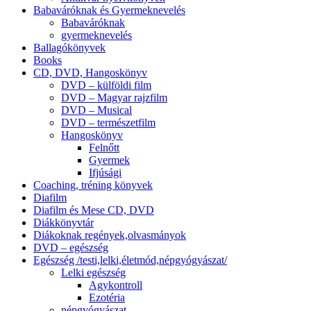
Babaváróknak és Gyermeknevelés
Babaváróknak
gyermeknevelés
Ballagókönyvek
Books
CD, DVD, Hangoskönyv
DVD – külföldi film
DVD – Magyar rajzfilm
DVD – Musical
DVD – természetfilm
Hangoskönyv
Felnőtt
Gyermek
Ifjúsági
Coaching, tréning könyvek
Diafilm
Diafilm és Mese CD, DVD
Diákkönyvtár
Diákoknak regények,olvasmányok
DVD – egészség
Egészség /testi,lelki,életmód,népgyógyászat/
Lelki egészség
Agykontroll
Ezotéria
népgyógyászat