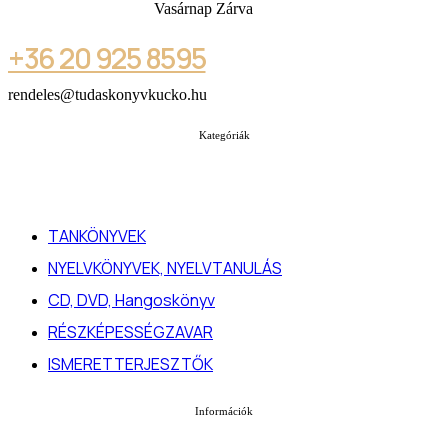
Vasárnap Zárva
+36 20 925 8595
rendeles@tudaskonyvkucko.hu
Kategóriák
TANKÖNYVEK
NYELVKÖNYVEK, NYELVTANULÁS
CD, DVD, Hangoskönyv
RÉSZKÉPESSÉGZAVAR
ISMERETTERJESZTŐK
Információk