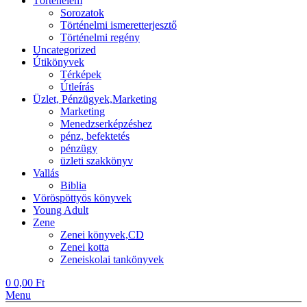
Történelem
Sorozatok
Történelmi ismeretterjesztő
Történelmi regény
Uncategorized
Útikönyvek
Térképek
Útleírás
Üzlet, Pénzügyek,Marketing
Marketing
Menedzserképzéshez
pénz, befektetés
pénzügy
üzleti szakkönyv
Vallás
Biblia
Vöröspöttyös könyvek
Young Adult
Zene
Zenei könyvek,CD
Zenei kotta
Zeneiskolai tankönyvek
0
0,00
Ft
Menu