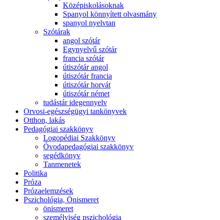
Középiskolásoknak
Spanyol könnyített olvasmány
spanyol nyelvtan
Szótárak
angol szótár
Egynyelvű szótár
francia szótár
útiszótár angol
útiszótár francia
útiszótár horvát
útiszótár német
tudástár idegennyelv
Orvosi-egészségügyi tankönyvek
Otthon, lakás
Pedagógiai szakkönyv
Logopédiai Szakkönyv
Óvodapedagógiai szakkönyv
segédkönyv
Tanmenetek
Politika
Próza
Prózaelemzések
Pszichológia, Önismeret
önismeret
személyiség pszichológia