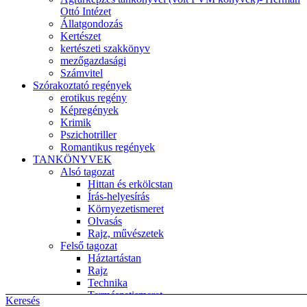
Ottó Intézet
Állatgondozás
Kertészet
kertészeti szakkönyv
mezőgazdasági
Számvitel
Szórakoztató regények
erotikus regény
Képregények
Krimik
Pszichotriller
Romantikus regények
TANKÖNYVEK
Alsó tagozat
Hittan és erkölcstan
Írás-helyesírás
Környezetismeret
Olvasás
Rajz, művészetek
Felső tagozat
Háztartástan
Rajz
Technika
Természetismeret
Keresés