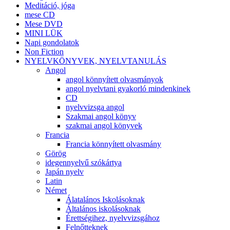
Meditáció, jóga
mese CD
Mese DVD
MINI LÜK
Napi gondolatok
Non Fiction
NYELVKÖNYVEK, NYELVTANULÁS
Angol
angol könnyített olvasmányok
angol nyelvtani gyakorló mindenkinek
CD
nyelvvizsga angol
Szakmai angol könyv
szakmai angol könyvek
Francia
Francia könnyített olvasmány
Görög
idegennyelvű szókártya
Japán nyelv
Latin
Német
Álatalános Iskolásoknak
Általános iskolásoknak
Érettségihez, nyelvvizsgához
Felnőtteknek