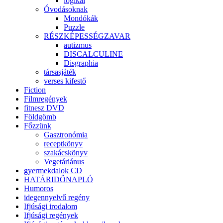
logikai
Óvodásoknak
Mondókák
Puzzle
RÉSZKÉPESSÉGZAVAR
autizmus
DISCALCULINE
Disgraphia
társasjáték
verses kifestő
Fiction
Filmregények
fitnesz DVD
Földgömb
Főzzünk
Gasztronómia
receptkönyv
szakácskönyv
Vegetáriánus
gyermekdalok CD
HATÁRIDŐNAPLÓ
Humoros
idegennyelvű regény
Ifjúsági irodalom
Ifjúsági regények