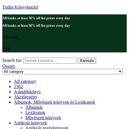
Tudás Könyvkuckó
All books at least 50% off list prices every day
All books at least 50% off list prices every day
Previous
Next
Search for:
Keresés
Összes
All category
2362
Ajándékkönyv
Akcióregény
Albumok, Művészeti könyvek és Lexikonok
Albumok
Lexikonok
Művészeti könyvek
Antikvár könyvek
Antikvár nyelvkönyvek