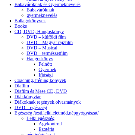
Babaváróknak és Gyermeknevelés
Babaváróknak
gyermeknevelés
Ballagókönyvek
Books
CD, DVD, Hangoskönyv
DVD – külföldi film
DVD – Magyar rajzfilm
DVD – Musical
DVD – természetfilm
Hangoskönyv
Felnőtt
Gyermek
Ifjúsági
Coaching, tréning könyvek
Diafilm
Diafilm és Mese CD, DVD
Diákkönyvtár
Diákoknak regények,olvasmányok
DVD – egészség
Egészség /testi,lelki,életmód,népgyógyászat/
Lelki egészség
Agykontroll
Ezotéria
népgyógyászat